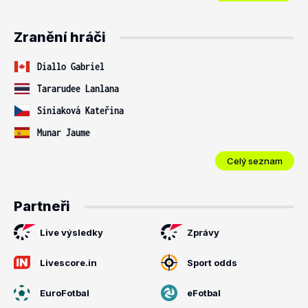
Zranění hráči
Diallo Gabriel
Tararudee Lanlana
Siniaková Kateřina
Munar Jaume
Celý seznam
Partneři
Live výsledky
Zprávy
Livescore.in
Sport odds
EuroFotbal
eFotbal