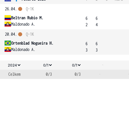
26.04.
Q-1K
Beltran Rubio M.
6
6
Maldonado A.
2
4
20.04.
Q-1K
Ortenblad Nogueira H.
6
6
Maldonado A.
3
3
-
2024
0/1
0/1
Celkem
0/3
0/3
-