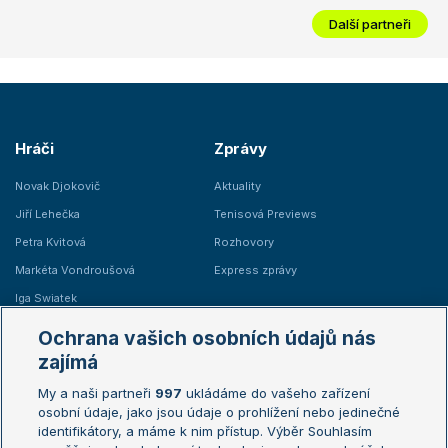
Další partneři
Hráči
Zprávy
Novak Djokovič
Aktuality
Jiří Lehečka
Tenisová Previews
Petra Kvitová
Rozhovory
Markéta Vondroušová
Express zprávy
Iga Swiatek
Marie Bouzková
Ochrana vašich osobních údajů nás
Žebříčky
Kalendář turnajů
zajímá
My a naši partneři
997
ukládáme do vašeho zařízení
Žebříček ATP (muži)
Australian Open
osobní údaje, jako jsou údaje o prohlížení nebo jedinečné
Žebříček WTA (ženy)
French Open
identifikátory, a máme k nim přístup. Výběr Souhlasím