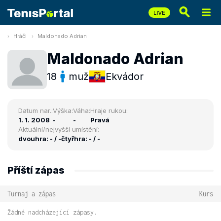
Hráči
Maldonado Adrian
Maldonado Adrian
18
muž
Ekvádor
Datum nar.:
Výška:
Váha:
Hraje rukou:
1. 1. 2008
-
-
Pravá
Aktuální/nejvyšší umístění:
dvouhra: - / -
čtyřhra: - / -
Příští zápas
Turnaj a zápas
Kurs
Žádné nadcházející zápasy.