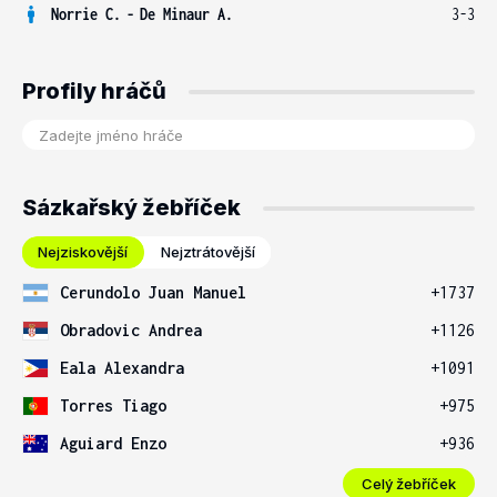
Norrie C.
-
De Minaur A.
3-3
Profily hráčů
Sázkařský žebříček
Nejziskovější
Nejztrátovější
Cerundolo Juan Manuel
+1737
Obradovic Andrea
+1126
Eala Alexandra
+1091
Torres Tiago
+975
Aguiard Enzo
+936
Celý žebříček