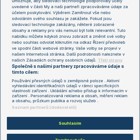
umožňuje, aby sledovací technologie podporovaly účely
Sázkařský žebříček
Wimbledon
uvedené v části My a naši partneři zpracováváme údaje za
US Open
účelem poskytování. Výběrem Zamítnout vše nebo
odvoláním svého souhlasu je zakážete. Pokud jsou
Turnaj mistrů
sledovací technologie zakázány, některé zobrazené
Turnaj mistryň
obsahy a reklamy pro vás nemusí být tolik relevantní. Tuto
Aktualní trendy
nabídku můžete kdykoli znovu zobrazit a změnit své volby
nebo souhlas odvolat kliknutím na odkaz Řízení předvoleb
ve spodní části webové stránky. Vaše volby se projeví v
Fotbalové přestupy
našem Internetová stránka. Další podrobnosti naleznete v
Livesport Daily
našich Zásadách ochrany osobních údajů.
Třetí strany
Společně s našimi partnery zpracováváme údaje s
LS Prague Open
tímto cílem:
Používání přesných údajů o zeměpisné poloze . Aktivní
vyhledávání identifikačních údajů v rámci specifických
vlastností zařízení . Ukládání a/nebo přístup k informacím v
Podmínky užití
Nastavení soukromí
zařízení . Personalizovaná reklama a obsah, měření reklam
GDPR a žurnalistika
Reklama
a obsahu, průzkum publika a rozvoj služeb .
Informace o zpracování osobních
Kontakt
Seznam partnerů (dodavatelů)
údajů
Tiráž
Souhlasím
Copyright © 2008-2026 TenisPortal.cz. Využíváme zpravodajství ČTK.