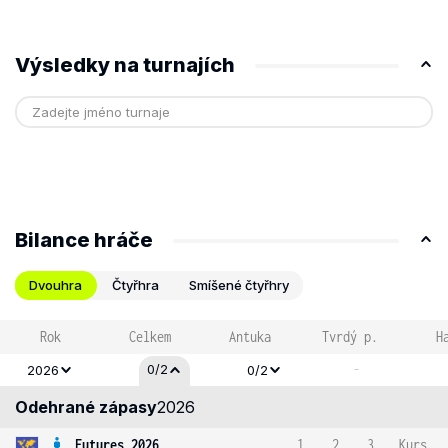
Výsledky na turnajích
Bilance hráče
Dvouhra
Čtyřhra
Smíšené čtyřhry
Rok
Celkem
Antuka
Tvrdý p.
H
-
0/2
2026
0/2
Odehrané zápasy
2026
Futures 2026
1
2
3
Kurs