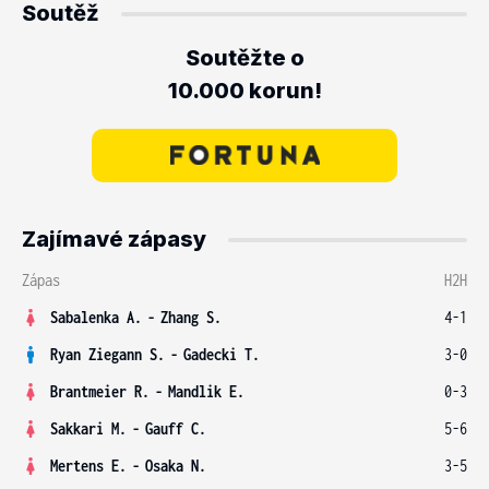
Soutěž
Soutěžte o
10.000 korun!
Zajímavé zápasy
Zápas
H2H
Sabalenka A.
-
Zhang S.
4-1
Ryan Ziegann S.
-
Gadecki T.
3-0
Brantmeier R.
-
Mandlik E.
0-3
Sakkari M.
-
Gauff C.
5-6
Mertens E.
-
Osaka N.
3-5