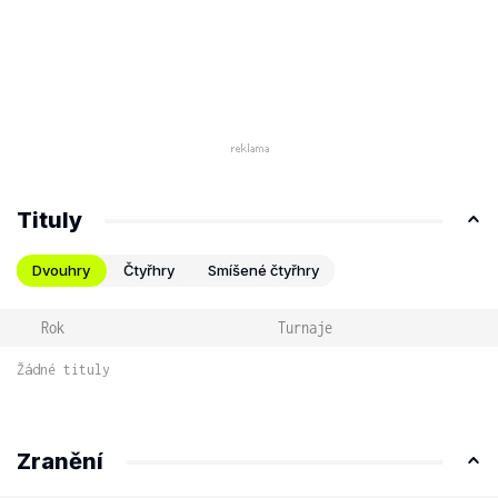
Tituly
Dvouhry
Čtyřhry
Smíšené čtyřhry
Rok
Turnaje
Žádné tituly
Zranění