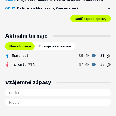
00:12
Další šok v Montrealu, Zverev končí
Další expres zprávy
Aktuální turnaje
Hlavní turnaje
Turnaje nižší úrovně
Montreal
$9.4M
31
Toronto WTA
$7.4M
32
Vzájemné zápasy