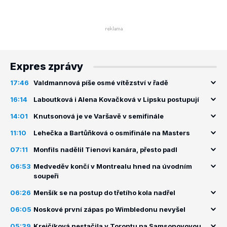
Expres zprávy
17:46
Valdmannová píše osmé vítězství v řadě
16:14
Laboutková i Alena Kovačková v Lipsku postupují
14:01
Knutsonová je ve Varšavě v semifinále
11:10
Lehečka a Bartůňková o osmifinále na Masters
07:11
Monfils nadělil Tienovi kanára, přesto padl
06:53
Medveděv končí v Montrealu hned na úvodním
soupeři
06:26
Menšík se na postup do třetího kola nadřel
06:05
Noskové první zápas po Wimbledonu nevyšel
05:39
Krejčíková nestačila v Torontu na Samsonovovou