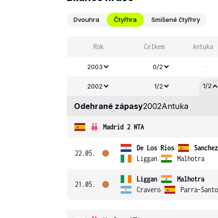
Dvouhra
Čtyřhra
Smíšené čtyřhry
Rok
Celkem
Antuka
-
2003
0/2
1/2
2002
1/2
Odehrané zápasy
2002
Antuka
Madrid 2 WTA
De Los Rios
/
Sanchez
22.05.
Liggan
/
Malhotra
Liggan
/
Malhotra
21.05.
Cravero
/
Parra-Santo