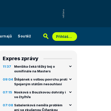
urnajů
Soutěž
Přihlášení
Expres zprávy
11:37
Menšíka čeká těžký boj o
osmifinále na Masters
09:04
Štěpánek s volbou povrchu proti
Spojeným státům nesouhlasí
07:15
Nosková s Bouzkovou dohrály i
ve čtyřhře
07:08
Sabalenková neměla problém
ani se zkušenou Číňankou