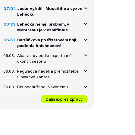
07:04
Jódar vyřídil i Musettiho a vyzve
Lehečku
06:33
Lehečka neměl problém, v
Montrealu je v osmifinále
05:57
Bartůňková po třísetovém boji
podlehla Anisimovové
06.08.
Alcaraz by podle experta měl
ukončit sezonu
06.08.
Pegulaová nadělila přemožitelce
Siniakové kanára
06.08.
Fils nedal šanci Navonemu
Další expres zprávy