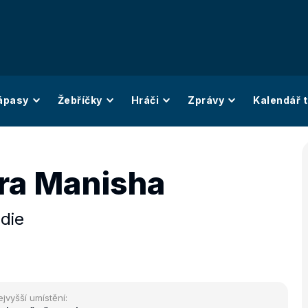
ápasy
Žebříčky
Hráči
Zprávy
Kalendář t
ra Manisha
ndie
ejvyšší umístění: