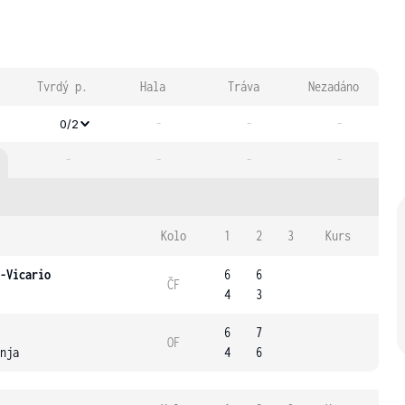
Tvrdý p.
Hala
Tráva
Nezadáno
-
-
-
0/2
-
-
-
-
Kolo
1
2
3
Kurs
-Vicario
6
6
ČF
4
3
6
7
OF
nja
4
6