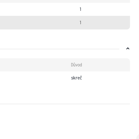
1
1
Důvod
skreč