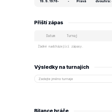
19. 9. 1976
-
-
Pravá
dvouhra: -
Příští zápas
Datum
Turnaj
Žádné nadcházející zápasy.
Výsledky na turnajích
Bilance hráče