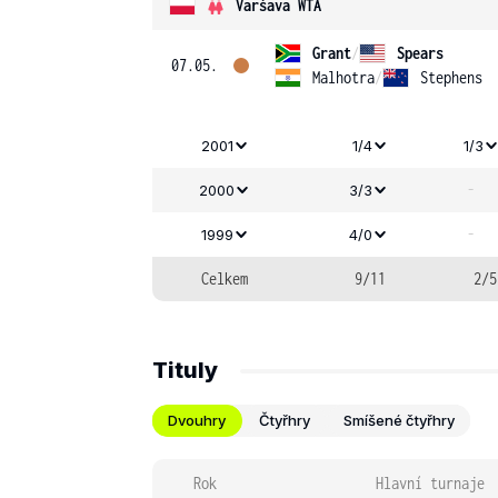
Varšava WTA
Grant
/
Spears
07.05.
Malhotra
/
Stephens
2001
1/4
1/3
-
2000
3/3
-
1999
4/0
Celkem
9/11
2/5
Tituly
Dvouhry
Čtyřhry
Smíšené čtyřhry
Rok
Hlavní turnaje