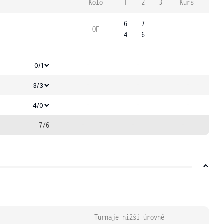
Kolo
1
2
3
Kurs
6
7
OF
4
6
-
-
-
0/1
-
-
-
3/3
-
-
-
4/0
7/6
-
-
-
Turnaje nižší úrovně