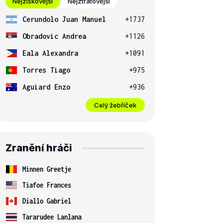
Nejziskovější
Nejztrátovější
Cerundolo Juan Manuel
+1737
Obradovic Andrea
+1126
Eala Alexandra
+1091
Torres Tiago
+975
Aguiard Enzo
+936
Celý žebříček
Zranění hráči
Minnen Greetje
Tiafoe Frances
Diallo Gabriel
Tararudee Lanlana