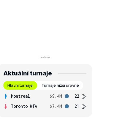
Aktuální turnaje
Hlavní turnaje
Turnaje nižší úrovně
Montreal
$9.4M
22
Toronto WTA
$7.4M
21