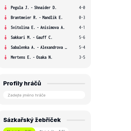
Pegula J.
-
Shnaider D.
4-0
Brantmeier R.
-
Mandlik E.
0-3
Svitolina E.
-
Anisimova A.
4-1
Sakkari M.
-
Gauff C.
5-6
Sabalenka A.
-
Alexandrova E.
5-4
Mertens E.
-
Osaka N.
3-5
Profily hráčů
Sázkařský žebříček