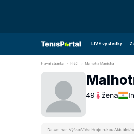
LIVE výsledky
Z
Hlavní stránka
Hráči
Malhotra Manisha
Malhot
49
žena
I
Datum nar.:
Výška:
Váha:
Hraje rukou:
Aktuální/n