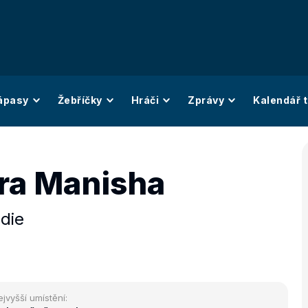
ápasy
Žebříčky
Hráči
Zprávy
Kalendář t
ra Manisha
ndie
ejvyšší umístění: