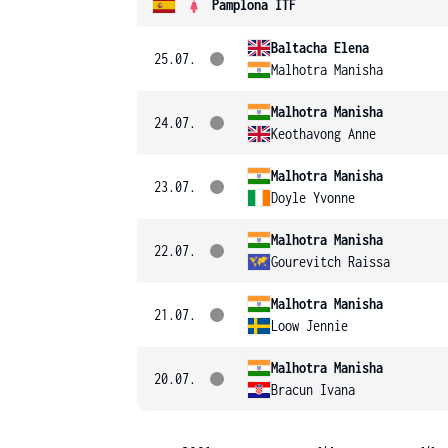
Pamplona ITF
Baltacha Elena
25.07.
Malhotra Manisha
Malhotra Manisha
24.07.
Keothavong Anne
Malhotra Manisha
23.07.
Doyle Yvonne
Malhotra Manisha
22.07.
Gourevitch Raissa
Malhotra Manisha
21.07.
Loow Jennie
Malhotra Manisha
20.07.
Bracun Ivana