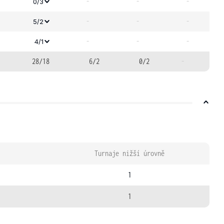
-
-
-
0/3
-
-
-
5/2
-
-
-
4/1
28/18
6/2
0/2
-
Turnaje nižší úrovně
1
1