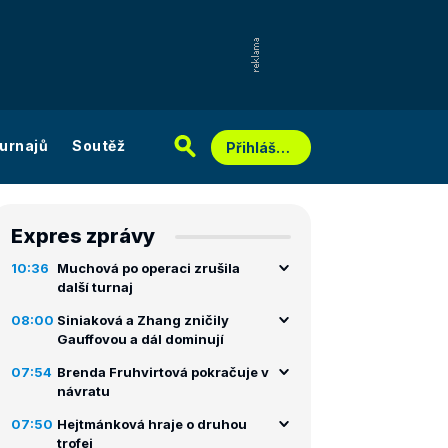
urnajů
Soutěž
Přihlášení
Expres zprávy
10:36
Muchová po operaci zrušila
další turnaj
08:00
Siniaková a Zhang zničily
Gauffovou a dál dominují
07:54
Brenda Fruhvirtová pokračuje v
návratu
07:50
Hejtmánková hraje o druhou
trofej