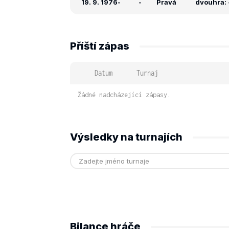
19. 9. 1976
-
-
Pravá
dvouhra: -
Příští zápas
Datum
Turnaj
Žádné nadcházející zápasy.
Výsledky na turnajích
Bilance hráče