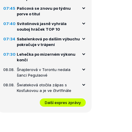
07:45
Palicová se znovu po týdnu
porve o titul
07:40
Svitolinová jasně vyhrála
souboj hráček TOP 10
07:34
Sabalenková po dalším výbuchu
pokračuje v trápení
07:30
Lehečka po mizerném výkonu
končí
08.08.
Šnajderová v Torontu nedala
šanci Pegulaové
08.08.
Šwiateková otočila zápas s
Kosťukovou a je ve čtvrtfinále
Další expres zprávy