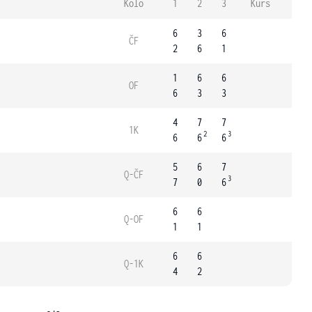
Kolo
1
2
3
Kurs
6
3
6
ČF
2
6
1
1
6
6
OF
6
3
3
4
7
7
1K
2
3
6
6
6
5
6
7
Q-ČF
3
7
0
6
6
6
Q-OF
1
1
6
6
Q-1K
4
2