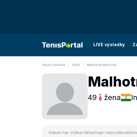
LIVE výsledky
Z
Hlavní stránka
Hráči
Malhotra Manisha
Malhot
49
žena
I
Datum nar.:
Výška:
Váha:
Hraje rukou:
Aktuální/n