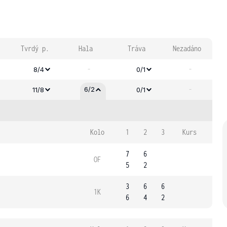
Tvrdý p.
Hala
Tráva
Nezadáno
-
-
8/4
0/1
-
6/2
11/8
0/1
Kolo
1
2
3
Kurs
7
6
OF
5
2
3
6
6
1K
6
4
2