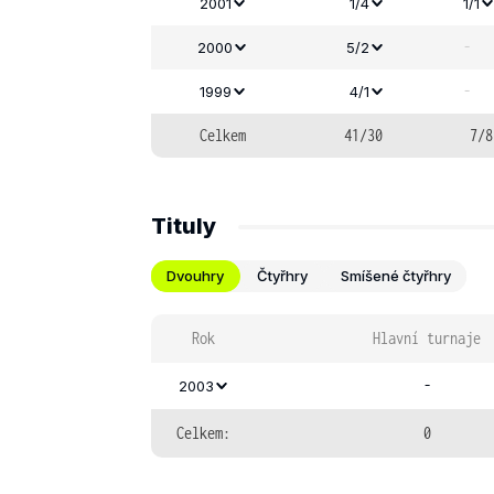
2001
1/4
1/1
-
2000
5/2
-
1999
4/1
Celkem
41/30
7/8
Tituly
Dvouhry
Čtyřhry
Smíšené čtyřhry
Rok
Hlavní turnaje
-
2003
Celkem:
0