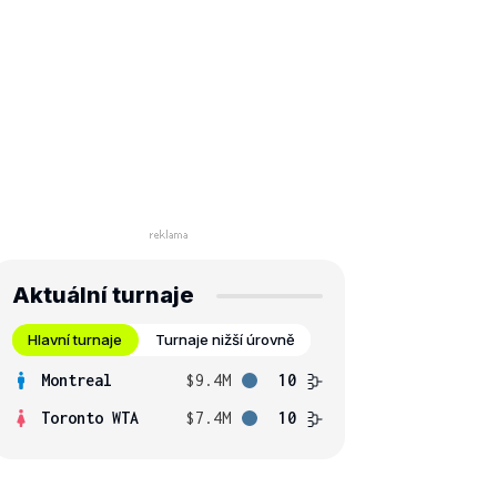
Aktuální turnaje
Hlavní turnaje
Turnaje nižší úrovně
Montreal
$9.4M
10
Toronto WTA
$7.4M
10