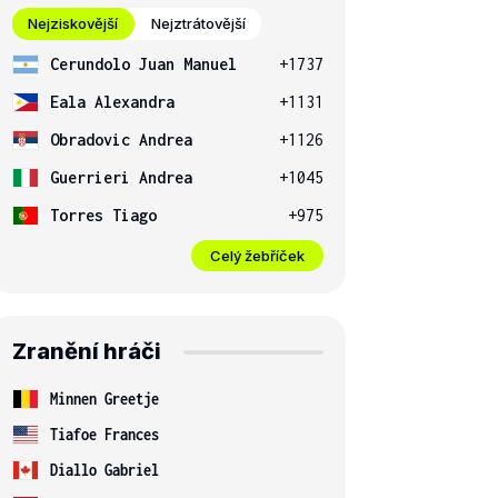
Nejziskovější
Nejztrátovější
Cerundolo Juan Manuel
+1737
Eala Alexandra
+1131
Obradovic Andrea
+1126
Guerrieri Andrea
+1045
Torres Tiago
+975
Celý žebříček
Zranění hráči
Minnen Greetje
Tiafoe Frances
Diallo Gabriel