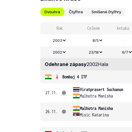
Dvouhra
Čtyřhra
Smíšené čtyřhry
Rok
Celkem
Antuka
-
2003
8/5
2002
23/18
6/7
Odehrané zápasy
2002
Hala
Bombaj 4 ITF
Viratprasert Suchanun
27.11.
Malhotra Manisha
Malhotra Manisha
26.11.
Misic Katarina