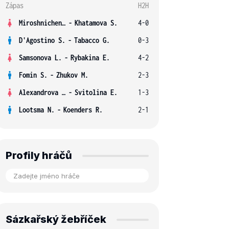
Zápas
H2H
Miroshnichenko V.
-
Khatamova S.
4-0
D'Agostino S.
-
Tabacco G.
0-3
Samsonova L.
-
Rybakina E.
4-2
Fomin S.
-
Zhukov M.
2-3
Alexandrova E.
-
Svitolina E.
1-3
Lootsma N.
-
Koenders R.
2-1
Profily hráčů
Sázkařský žebříček