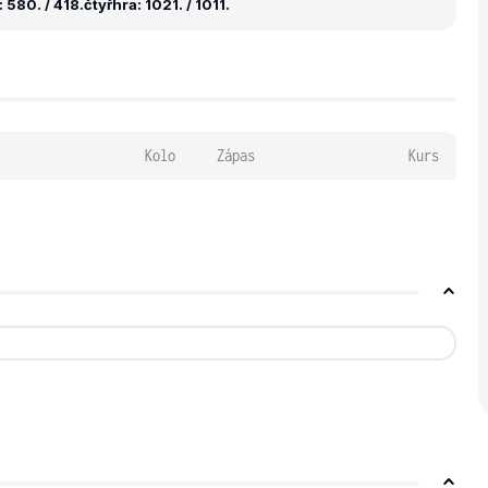
 580. / 418.
čtyřhra: 1021. / 1011.
Kolo
Zápas
Kurs