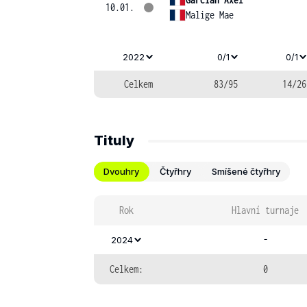
10.01.
Malige Mae
2022
0/1
0/1
Celkem
83/95
14/26
Tituly
Dvouhry
Čtyřhry
Smíšené čtyřhry
Rok
Hlavní turnaje
-
2024
Celkem:
0