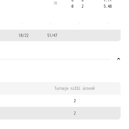
1K
0
2
5.48
-
-
-
-
18/22
51/47
-
-
Turnaje nižší úrovně
2
2