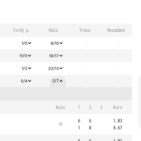
Tvrdý p.
Hala
Tráva
Nezadáno
-
-
1/5
8/10
-
-
11/11
19/17
-
-
1/2
22/13
-
-
2/7
5/4
Kolo
1
2
3
Kurs
6
6
1.03
1K
1
0
8.67
6
6
1.01