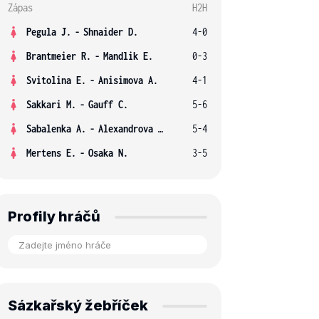
Zápas
H2H
Pegula J.
-
Shnaider D.
4-0
Brantmeier R.
-
Mandlik E.
0-3
Svitolina E.
-
Anisimova A.
4-1
Sakkari M.
-
Gauff C.
5-6
Sabalenka A.
-
Alexandrova E.
5-4
Mertens E.
-
Osaka N.
3-5
Profily hráčů
Sázkařský žebříček