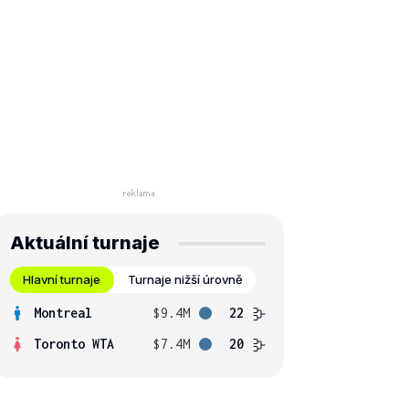
Aktuální turnaje
Hlavní turnaje
Turnaje nižší úrovně
Montreal
$9.4M
22
Toronto WTA
$7.4M
20