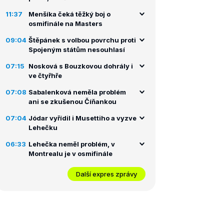
11:37
Menšíka čeká těžký boj o
osmifinále na Masters
09:04
Štěpánek s volbou povrchu proti
Spojeným státům nesouhlasí
07:15
Nosková s Bouzkovou dohrály i
ve čtyřhře
07:08
Sabalenková neměla problém
ani se zkušenou Číňankou
07:04
Jódar vyřídil i Musettiho a vyzve
Lehečku
06:33
Lehečka neměl problém, v
Montrealu je v osmifinále
Další expres zprávy