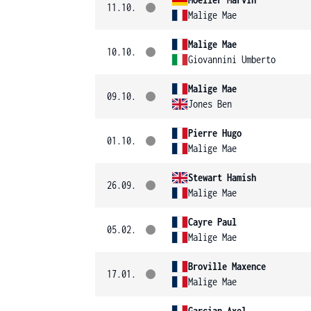
11.10.
Malige Mae
Malige Mae
10.10.
Giovannini Umberto
Malige Mae
09.10.
Jones Ben
Pierre Hugo
01.10.
Malige Mae
Stewart Hamish
26.09.
Malige Mae
Cayre Paul
05.02.
Malige Mae
Broville Maxence
17.01.
Malige Mae
Garcian Axel