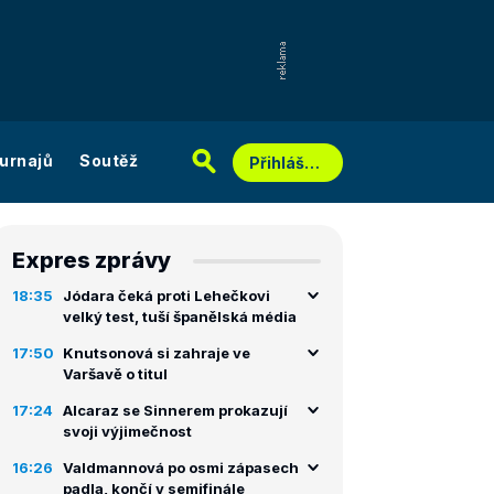
urnajů
Soutěž
Přihlášení
Expres zprávy
18:35
Jódara čeká proti Lehečkovi
velký test, tuší španělská média
17:50
Knutsonová si zahraje ve
Varšavě o titul
17:24
Alcaraz se Sinnerem prokazují
svoji výjimečnost
16:26
Valdmannová po osmi zápasech
padla, končí v semifinále