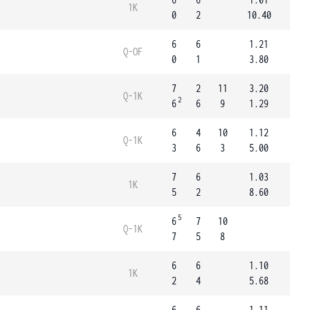
1K
0
2
10.40
6
6
1.21
Q-OF
0
1
3.80
7
2
11
3.20
Q-1K
2
6
6
9
1.29
6
4
10
1.12
Q-1K
3
6
3
5.00
7
6
1.03
1K
5
2
8.60
5
6
7
10
Q-1K
7
5
8
6
6
1.10
1K
2
4
5.68
6
6
1.11