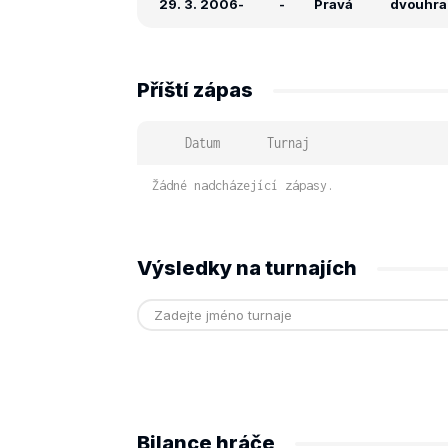
29. 3. 2006
-
-
Pravá
dvouhra:
Příští zápas
Datum
Turnaj
Žádné nadcházející zápasy.
Výsledky na turnajích
Bilance hráče