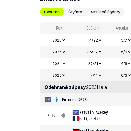
Dvouhra
Čtyřhra
Smíšené čtyřhry
Rok
Celkem
Antuka
2026
14/22
5/7
2025
35/37
5/9
2024
27/21
4/6
2023
7/14
0/3
Odehrané zápasy
2023
Hala
Futures 2023
Vatutin Alexey
17.10.
Malige Mae
Moeller Marvin