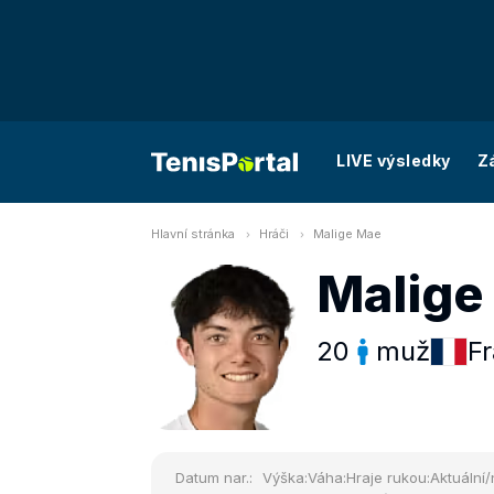
LIVE výsledky
Z
Hlavní stránka
Hráči
Malige Mae
Malige
20
muž
Fr
Datum nar.:
Výška:
Váha:
Hraje rukou:
Aktuální/