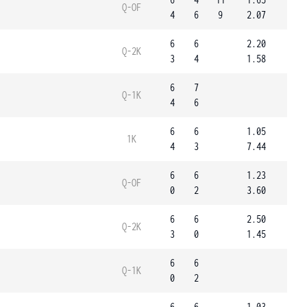
Q-OF
4
6
9
2.07
6
6
2.20
Q-2K
3
4
1.58
6
7
Q-1K
4
6
6
6
1.05
1K
4
3
7.44
6
6
1.23
Q-OF
0
2
3.60
6
6
2.50
Q-2K
3
0
1.45
6
6
Q-1K
0
2
6
6
1.03