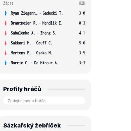
Zápas
H2H
Ryan Ziegann S.
-
Gadecki T.
3-0
Brantmeier R.
-
Mandlik E.
0-3
Sabalenka A.
-
Zhang S.
4-1
Sakkari M.
-
Gauff C.
5-6
Mertens E.
-
Osaka N.
3-5
Norrie C.
-
De Minaur A.
3-3
Profily hráčů
Sázkařský žebříček