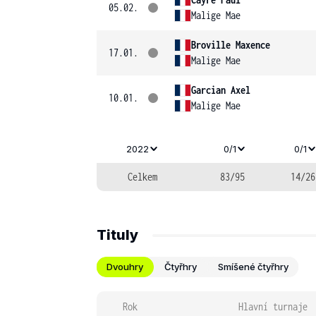
05.02.
Malige Mae
Broville Maxence
17.01.
Malige Mae
Garcian Axel
10.01.
Malige Mae
2022
0/1
0/1
Celkem
83/95
14/26
Tituly
Dvouhry
Čtyřhry
Smíšené čtyřhry
Rok
Hlavní turnaje