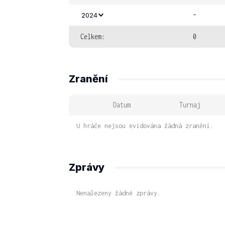
-
2024
Celkem:
0
Zranění
Datum
Turnaj
U hráče nejsou evidována žádná zranění.
Zprávy
Nenalezeny žádné zprávy.