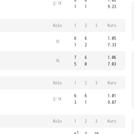
Q-1K
1
1
9.23
Kolo
1
2
3
Kurs
6
6
1.05
1K
1
2
7.33
7
6
1.06
1K
5
0
7.03
Kolo
1
2
3
Kurs
6
6
1.01
Q-1K
3
1
9.87
Kolo
1
2
3
Kurs
5
6
7
10