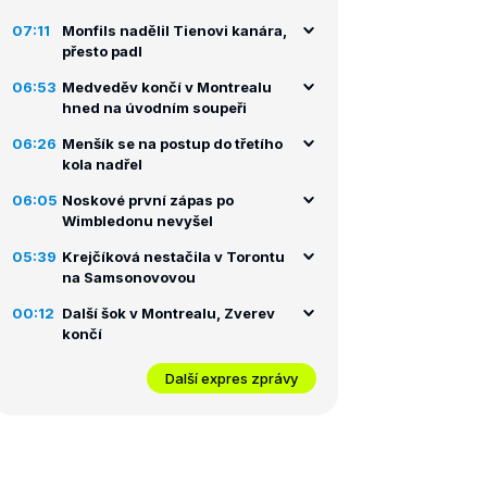
07:11
Monfils nadělil Tienovi kanára,
přesto padl
06:53
Medveděv končí v Montrealu
hned na úvodním soupeři
06:26
Menšík se na postup do třetího
kola nadřel
06:05
Noskové první zápas po
Wimbledonu nevyšel
05:39
Krejčíková nestačila v Torontu
na Samsonovovou
00:12
Další šok v Montrealu, Zverev
končí
Další expres zprávy