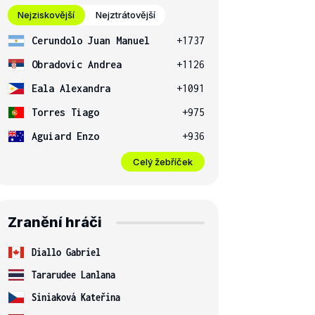
Nejziskovější
Nejztrátovější
Cerundolo Juan Manuel
+1737
Obradovic Andrea
+1126
Eala Alexandra
+1091
Torres Tiago
+975
Aguiard Enzo
+936
Celý žebříček
Zranění hráči
Diallo Gabriel
Tararudee Lanlana
Siniaková Kateřina