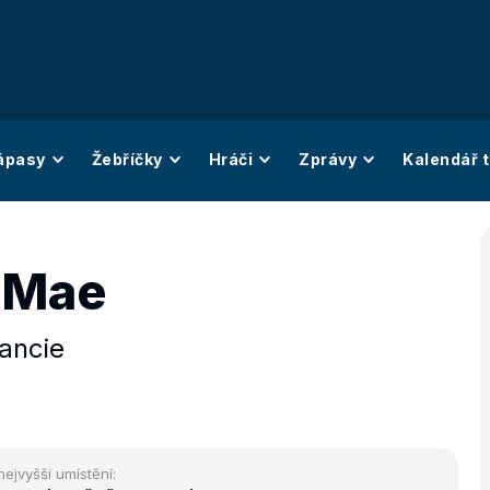
ápasy
Žebříčky
Hráči
Zprávy
Kalendář t
 Mae
ancie
nejvyšší umístění: