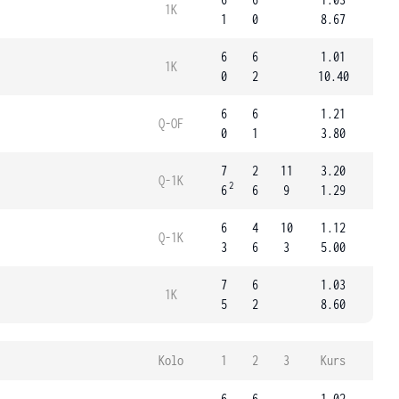
1K
1
0
8.67
6
6
1.01
1K
0
2
10.40
6
6
1.21
Q-OF
0
1
3.80
7
2
11
3.20
Q-1K
2
6
6
9
1.29
6
4
10
1.12
Q-1K
3
6
3
5.00
7
6
1.03
1K
5
2
8.60
Kolo
1
2
3
Kurs
6
6
1.02