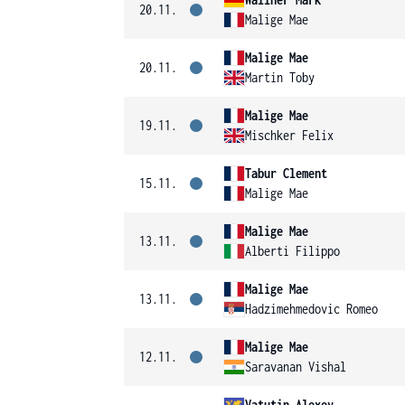
20.11.
Malige Mae
Malige Mae
20.11.
Martin Toby
Malige Mae
19.11.
Mischker Felix
Tabur Clement
15.11.
Malige Mae
Malige Mae
13.11.
Alberti Filippo
Malige Mae
13.11.
Hadzimehmedovic Romeo
Malige Mae
12.11.
Saravanan Vishal
Vatutin Alexey