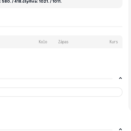
 580. / 418.
čtyřhra: 1021. / 1011.
Kolo
Zápas
Kurs