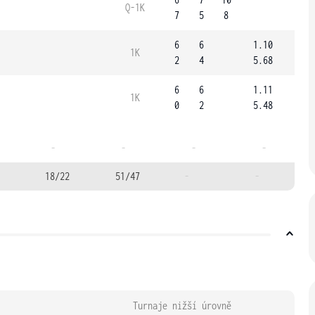
Q-1K
7
5
8
6
6
1.10
1K
2
4
5.68
6
6
1.11
1K
0
2
5.48
-
-
-
-
18/22
51/47
-
-
Turnaje nižší úrovně