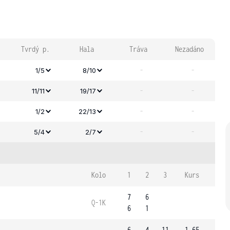
Tvrdý p.
Hala
Tráva
Nezadáno
-
-
1/5
8/10
-
-
11/11
19/17
-
-
1/2
22/13
-
-
5/4
2/7
Kolo
1
2
3
Kurs
7
6
Q-1K
6
1
6
4
11
1.65