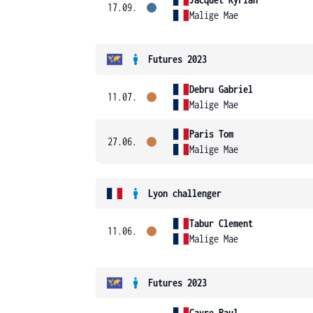
17.09.
Malige Mae
Futures 2023
Debru Gabriel
11.07.
Malige Mae
Paris Tom
27.06.
Malige Mae
Lyon challenger
Tabur Clement
11.06.
Malige Mae
Futures 2023
Cayre Paul