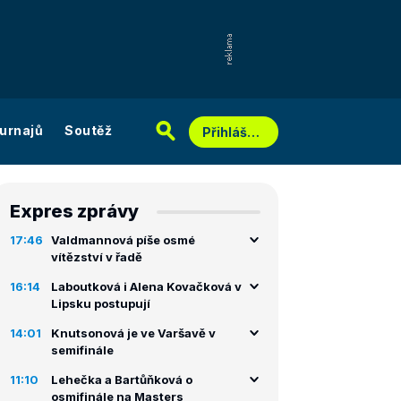
urnajů
Soutěž
Přihlášení
Expres zprávy
17:46
Valdmannová píše osmé
vítězství v řadě
16:14
Laboutková i Alena Kovačková v
Lipsku postupují
14:01
Knutsonová je ve Varšavě v
semifinále
11:10
Lehečka a Bartůňková o
osmifinále na Masters