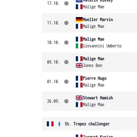
17.10.
Malige Mae
Moeller Marvin
11.10.
Malige Mae
Malige Mae
10.10.
Giovannini Umberto
Malige Mae
09.10.
Jones Ben
Pierre Hugo
01.10.
Malige Mae
Stewart Hamish
26.09.
Malige Mae
St. Tropez challenger
Jacquet Kyrian