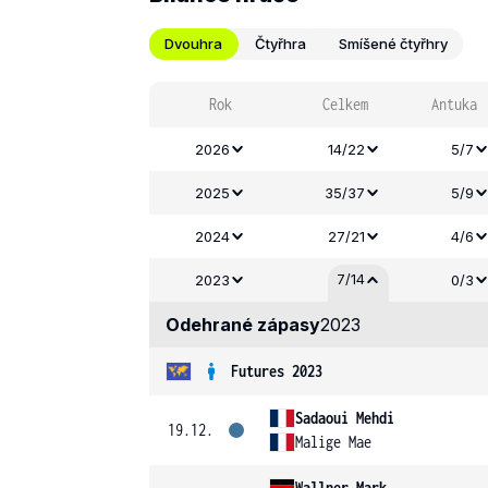
Dvouhra
Čtyřhra
Smíšené čtyřhry
Rok
Celkem
Antuka
2026
14/22
5/7
2025
35/37
5/9
2024
27/21
4/6
7/14
2023
0/3
Odehrané zápasy
2023
Futures 2023
Sadaoui Mehdi
19.12.
Malige Mae
Wallner Mark