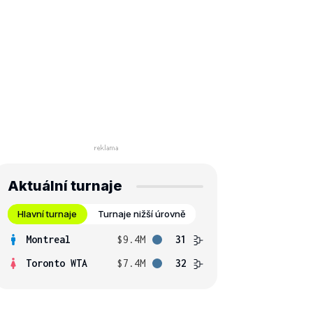
Aktuální turnaje
Hlavní turnaje
Turnaje nižší úrovně
Montreal
$9.4M
31
Toronto WTA
$7.4M
32