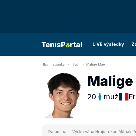
LIVE výsledky
Z
Hlavní stránka
Hráči
Malige Mae
Malige
20
muž
Fr
Datum nar.:
Výška:
Váha:
Hraje rukou:
Aktuální/