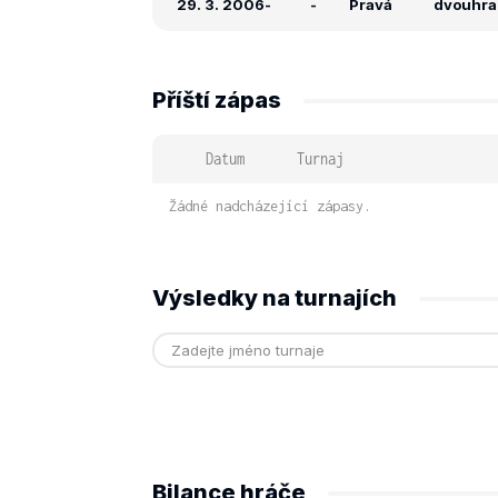
29. 3. 2006
-
-
Pravá
dvouhra:
Příští zápas
Datum
Turnaj
Žádné nadcházející zápasy.
Výsledky na turnajích
Bilance hráče