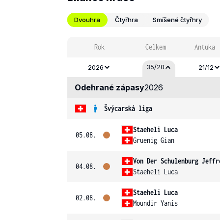
Dvouhra
Čtyřhra
Smíšené čtyřhry
Rok
Celkem
Antuka
35/20
2026
21/12
Odehrané zápasy
2026
Švýcarská liga
Staeheli Luca
05.08.
Gruenig Gian
Von Der Schulenburg Jeffr
04.08.
Staeheli Luca
Staeheli Luca
02.08.
Moundir Yanis