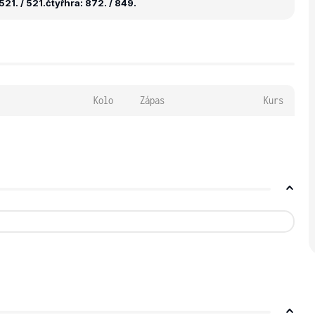
21. / 521.
čtyřhra: 872. / 849.
Kolo
Zápas
Kurs