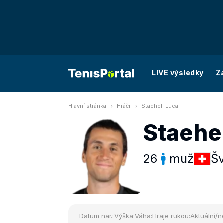
LIVE výsledky
Z
Hlavní stránka
Hráči
Staeheli Luca
Staehe
26
muž
Š
Datum nar.:
Výška:
Váha:
Hraje rukou:
Aktuální/n