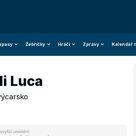
ápasy
Žebříčky
Hráči
Zprávy
Kalendář t
li Luca
výcarsko
ejvyšší umístění: