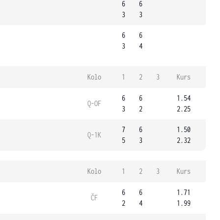
6
6
3
3
6
6
3
4
Kolo
1
2
3
Kurs
6
6
1.54
Q-OF
3
2
2.25
7
6
1.50
Q-1K
5
3
2.32
Kolo
1
2
3
Kurs
6
6
1.71
ČF
2
4
1.99