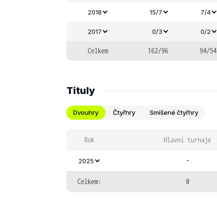
2018
15/7
7/4
2017
0/3
0/2
Celkem
162/96
94/54
Tituly
Dvouhry
Čtyřhry
Smíšené čtyřhry
Rok
Hlavní turnaje
-
2025
Celkem:
0