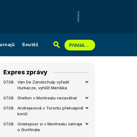
urnajů
Soutěž
Přihlášení
Expres zprávy
07.08.
Van De Zandschulp vyřadil
Hurkacze, vyhlíží Menšíka
07.08.
Shelton v Montrealu nezaváhal
07.08.
Andrejevová v Torontu překvapivě
končí
07.08.
Griekspoor si v Montrealu zahraje
o čtvrtfinále