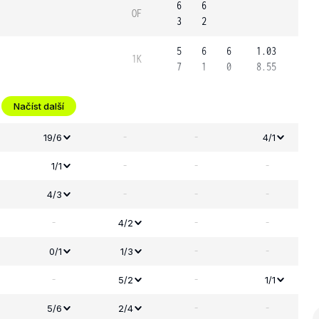
6
6
OF
3
2
5
6
6
1.03
1K
7
1
0
8.55
Načíst další
-
-
19/6
4/1
-
-
-
1/1
-
-
-
4/3
-
-
-
4/2
-
-
0/1
1/3
-
-
5/2
1/1
-
-
5/6
2/4