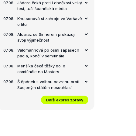
07.08.
Jódara čeká proti Lehečkovi velký
test, tuší španělská média
07.08.
Knutsonová si zahraje ve Varšavě
o titul
07.08.
Alcaraz se Sinnerem prokazují
svoji výjimečnost
07.08.
Valdmannová po osmi zápasech
padla, končí v semifinále
07.08.
Menšíka čeká těžký boj o
osmifinále na Masters
07.08.
Štěpánek s volbou povrchu proti
Spojeným státům nesouhlasí
Další expres zprávy