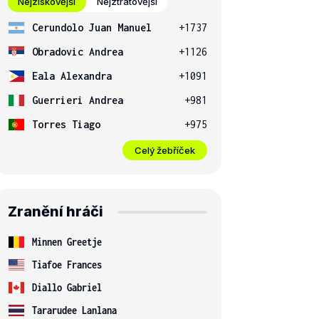
Nejziskovější
Nejztrátovější
Cerundolo Juan Manuel
+1737
Obradovic Andrea
+1126
Eala Alexandra
+1091
Guerrieri Andrea
+981
Torres Tiago
+975
Celý žebříček
Zranění hráči
Minnen Greetje
Tiafoe Frances
Diallo Gabriel
Tararudee Lanlana