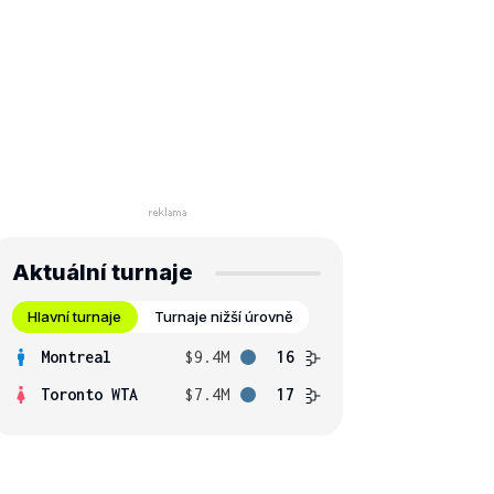
Aktuální turnaje
Hlavní turnaje
Turnaje nižší úrovně
Montreal
$9.4M
16
Toronto WTA
$7.4M
17