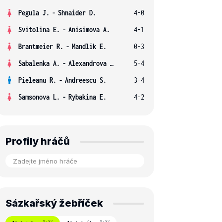
Pegula J.
-
Shnaider D.
4-0
Svitolina E.
-
Anisimova A.
4-1
Brantmeier R.
-
Mandlik E.
0-3
Sabalenka A.
-
Alexandrova E.
5-4
Pieleanu R.
-
Andreescu S.
3-4
Samsonova L.
-
Rybakina E.
4-2
Profily hráčů
Sázkařský žebříček