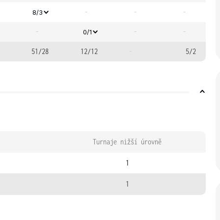
-
-
-
8/3
-
-
-
0/1
51/28
12/12
-
5/2
Turnaje nižší úrovně
1
1