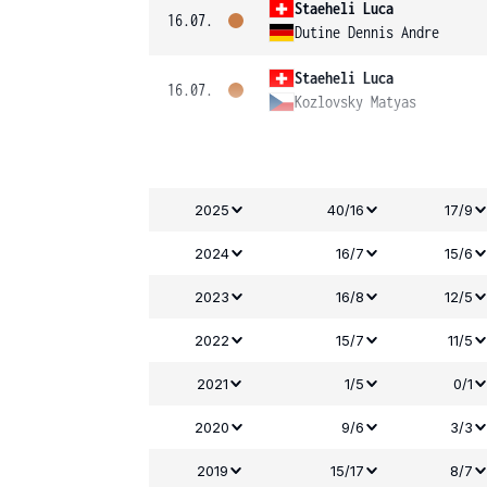
Staeheli Luca
16.07.
Dutine Dennis Andre
Staeheli Luca
16.07.
Kozlovsky Matyas
2025
40/16
17/9
2024
16/7
15/6
2023
16/8
12/5
2022
15/7
11/5
2021
1/5
0/1
2020
9/6
3/3
2019
15/17
8/7