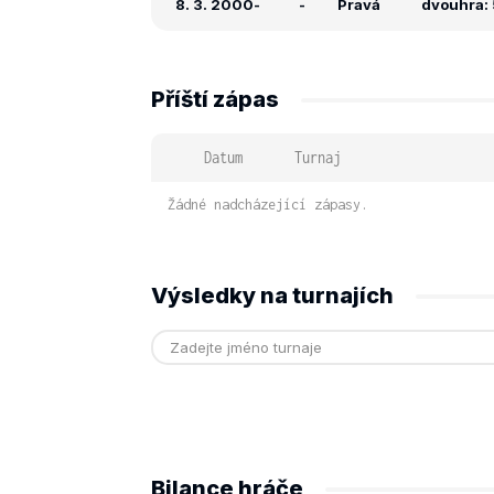
8. 3. 2000
-
-
Pravá
dvouhra: 5
Příští zápas
Datum
Turnaj
Žádné nadcházející zápasy.
Výsledky na turnajích
Bilance hráče