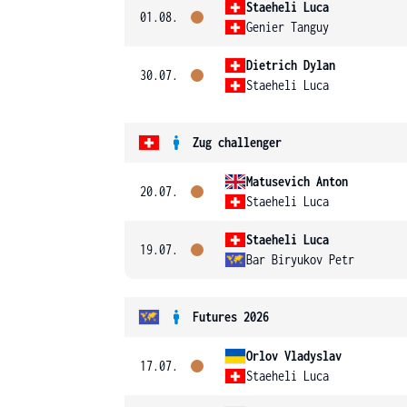
Staeheli Luca
01.08.
Genier Tanguy
Dietrich Dylan
30.07.
Staeheli Luca
Zug challenger
Matusevich Anton
20.07.
Staeheli Luca
Staeheli Luca
19.07.
Bar Biryukov Petr
Futures 2026
Orlov Vladyslav
17.07.
Staeheli Luca