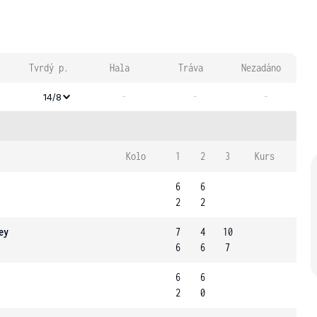
Tvrdý p.
Hala
Tráva
Nezadáno
-
-
-
14/8
Kolo
1
2
3
Kurs
6
6
2
2
ey
7
4
10
6
6
7
6
6
2
0