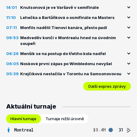
14:01
Knutsonová je ve Varšavě v semifinále
11:10
Lehečka a Bartůňková o osmifinále na Masters
07:11
Monfils nadělil Tienovi kanára, přesto padl
06:53
Medveděv končí v Montrealu hned na úvodním
soupeři
06:26
Menšík se na postup do třetího kola nadřel
06:05
Noskové první zápas po Wimbledonu nevyšel
05:39
Krejčíková nestačila v Torontu na Samsonovovou
Další expres zprávy
Aktuální turnaje
Hlavní turnaje
Turnaje nižší úrovně
Montreal
$9.4M
31