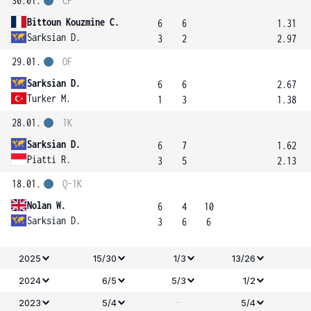
30.01.
ČF
Bittoun Kouzmine C.
6
6
1.31
Sarksian D.
3
2
2.97
29.01.
OF
Sarksian D.
6
6
2.67
Turker M.
1
3
1.38
28.01.
1K
Sarksian D.
6
7
1.62
Piatti R.
3
5
2.13
18.01.
Q-1K
Nolan W.
6
4
10
Sarksian D.
3
6
6
2025
15/30
1/3
13/26
2024
6/5
5/3
1/2
-
2023
5/4
5/4