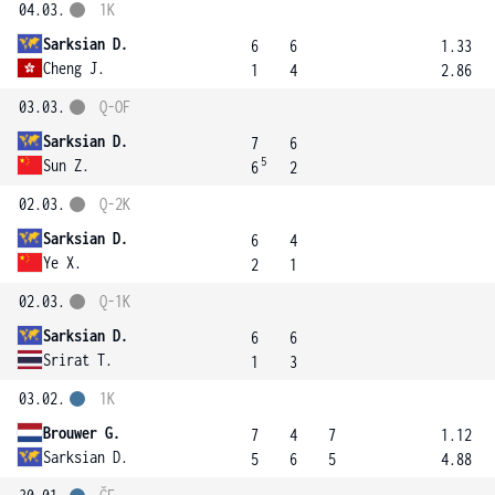
04.03.
1K
Sarksian D.
6
6
1.33
Cheng J.
1
4
2.86
03.03.
Q-OF
Sarksian D.
7
6
5
Sun Z.
6
2
02.03.
Q-2K
Sarksian D.
6
4
Ye X.
2
1
02.03.
Q-1K
Sarksian D.
6
6
Srirat T.
1
3
03.02.
1K
Brouwer G.
7
4
7
1.12
Sarksian D.
5
6
5
4.88