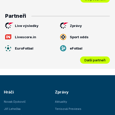
Partneři
Live výsledky
Zprávy
Livescore.in
Sport odds
EuroFotbal
eFotbal
Další partneři
Hráči
Zprávy
Novak Djokovič
Aktuality
Jiří Lehečka
Tenisová Previews