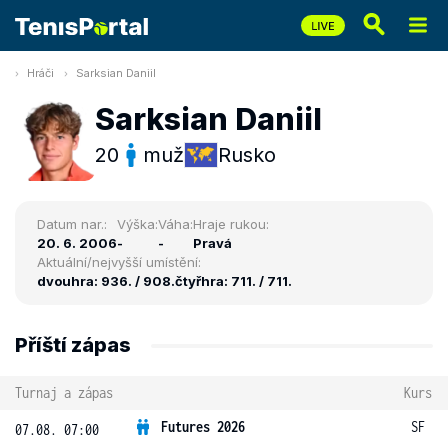
Hráči
Sarksian Daniil
Sarksian Daniil
20
muž
Rusko
Datum nar.:
Výška:
Váha:
Hraje rukou:
20. 6. 2006
-
-
Pravá
Aktuální/nejvyšší umístění:
dvouhra: 936. / 908.
čtyřhra: 711. / 711.
Příští zápas
Turnaj a zápas
Kurs
Futures 2026
SF
07.08. 07:00