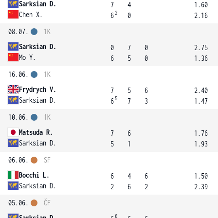
Sarksian D.
7
4
1.60
2
Chen X.
6
0
2.16
08.07.
1K
Sarksian D.
0
7
0
2.75
Mo Y.
6
5
0
1.36
16.06.
1K
Frydrych V.
7
5
6
2.40
5
Sarksian D.
6
7
3
1.47
10.06.
1K
Matsuda R.
7
6
1.76
Sarksian D.
5
1
1.93
06.06.
SF
Bocchi L.
6
4
6
1.50
Sarksian D.
2
6
2
2.39
05.06.
ČF
6
Sarksian D.