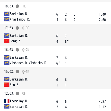
18.03.
1K
Sarksian D.
6
2
6
1.40
Kharlamov R.
4
6
2
2.60
17.03.
Q-OF
Sarksian D.
6
7
4
Dong Z.
4
6
16.03.
Q-2K
Sarksian D.
7
6
1
Vishenchuk Vishenko D.
6
1
15.03.
Q-1K
Sarksian D.
6
6
Zhu S.
1
1
12.03.
OF
Tremblay D.
6
6
4.87
Sarksian D.
2
4
1.12