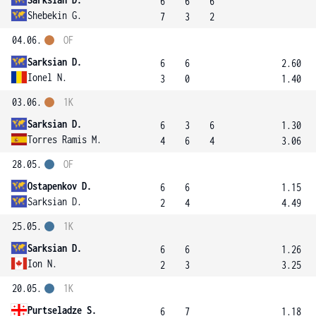
6
6
6
Shebekin G.
7
3
2
04.06.
OF
Sarksian D.
6
6
2.60
Ionel N.
3
0
1.40
03.06.
1K
Sarksian D.
6
3
6
1.30
Torres Ramis M.
4
6
4
3.06
28.05.
OF
Ostapenkov D.
6
6
1.15
Sarksian D.
2
4
4.49
25.05.
1K
Sarksian D.
6
6
1.26
Ion N.
2
3
3.25
20.05.
1K
Purtseladze S.
6
7
1.18