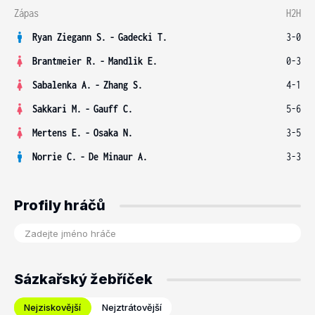
Zápas
H2H
Ryan Ziegann S.
-
Gadecki T.
3-0
Brantmeier R.
-
Mandlik E.
0-3
Sabalenka A.
-
Zhang S.
4-1
Sakkari M.
-
Gauff C.
5-6
Mertens E.
-
Osaka N.
3-5
Norrie C.
-
De Minaur A.
3-3
Profily hráčů
Sázkařský žebříček
Nejziskovější
Nejztrátovější