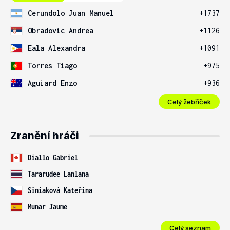
Cerundolo Juan Manuel
+1737
Obradovic Andrea
+1126
Eala Alexandra
+1091
Torres Tiago
+975
Aguiard Enzo
+936
Celý žebříček
Zranění hráči
Diallo Gabriel
Tararudee Lanlana
Siniaková Kateřina
Munar Jaume
Celý seznam