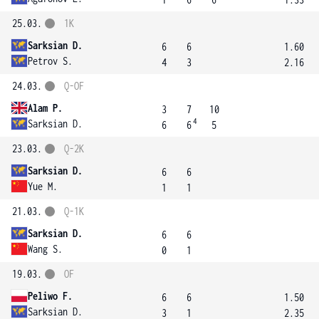
25.03.
1K
Sarksian D.
6
6
1.60
Petrov S.
4
3
2.16
24.03.
Q-OF
Alam P.
3
7
10
4
Sarksian D.
6
6
5
23.03.
Q-2K
Sarksian D.
6
6
Yue M.
1
1
21.03.
Q-1K
Sarksian D.
6
6
Wang S.
0
1
19.03.
OF
Peliwo F.
6
6
1.50
Sarksian D.
3
1
2.35