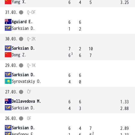
Yang X.
6
4
5
3.25
31.03.
Q-OF
Aguiard E.
6
6
Sarksian D.
1
2
30.03.
Q-2K
Sarksian D.
7
2
10
3
Dong Z.
6
6
7
29.03.
Q-1K
Sarksian D.
6
6
Syrovatskiy O.
4
0
27.03.
ČF
Dellavedova M.
6
6
1.33
Sarksian D.
4
3
2.88
26.03.
OF
Sarksian D.
6
4
7
2.89
2
Agafonov E.
1
6
6
1.33