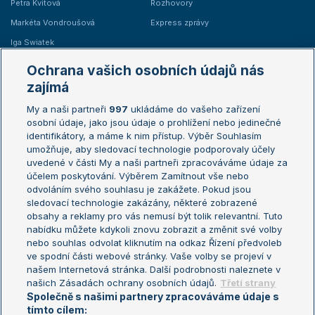
Petra Kvitová
Rozhovory
Markéta Vondroušová
Express zprávy
Iga Swiatek
Marie Bouzková
Ochrana vašich osobních údajů nás
Žebříčky
Kalendář turnajů
zajímá
My a naši partneři
997
ukládáme do vašeho zařízení
Žebříček ATP (muži)
Australian Open
osobní údaje, jako jsou údaje o prohlížení nebo jedinečné
Žebříček WTA (ženy)
French Open
identifikátory, a máme k nim přístup. Výběr Souhlasím
umožňuje, aby sledovací technologie podporovaly účely
Sázkařský žebříček
Wimbledon
uvedené v části My a naši partneři zpracováváme údaje za
US Open
účelem poskytování. Výběrem Zamítnout vše nebo
odvoláním svého souhlasu je zakážete. Pokud jsou
Turnaj mistrů
sledovací technologie zakázány, některé zobrazené
Turnaj mistryň
obsahy a reklamy pro vás nemusí být tolik relevantní. Tuto
Aktualní trendy
nabídku můžete kdykoli znovu zobrazit a změnit své volby
nebo souhlas odvolat kliknutím na odkaz Řízení předvoleb
ve spodní části webové stránky. Vaše volby se projeví v
Fotbalové přestupy
našem Internetová stránka. Další podrobnosti naleznete v
Livesport Daily
našich Zásadách ochrany osobních údajů.
Třetí strany
Společně s našimi partnery zpracováváme údaje s
LS Prague Open
tímto cílem: