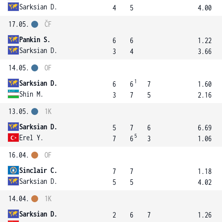
Sarksian D.
4
5
4.00
17.05.
ČF
Pankin S.
6
6
1.22
Sarksian D.
3
4
3.66
14.05.
OF
1
Sarksian D.
6
6
7
1.60
Shin M.
3
7
5
2.16
13.05.
1K
Sarksian D.
5
7
6
6.69
5
Erel Y.
7
6
3
1.06
16.04.
OF
Sinclair C.
7
7
1.18
Sarksian D.
5
5
4.02
14.04.
1K
Sarksian D.
2
6
7
1.26