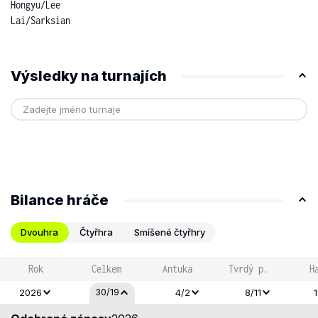
Hongyu
/
Lee
Lai
/
Sarksian
Výsledky na turnajích
Bilance hráče
Dvouhra
Čtyřhra
Smíšené čtyřhry
Rok
Celkem
Antuka
Tvrdý p.
H
30/19
2026
4/2
8/11