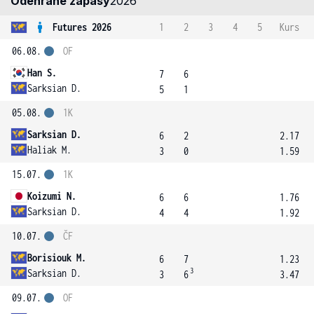
Odehrané zápasy
2026
Futures 2026
1
2
3
4
5
Kurs
06.08.
OF
Han S.
7
6
Sarksian D.
5
1
05.08.
1K
Sarksian D.
6
2
2.17
Haliak M.
3
0
1.59
15.07.
1K
Koizumi N.
6
6
1.76
Sarksian D.
4
4
1.92
10.07.
ČF
Borisiouk M.
6
7
1.23
3
Sarksian D.
3
6
3.47
09.07.
OF