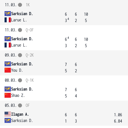
11.03.
1K
Sarksian D.
6
6
10
4
Larue L.
3
2
5
11.03.
Q-OF
4
Sarksian D.
6
6
10
Larue L.
3
2
5
09.03.
Q-2K
Sarksian D.
7
6
You D.
5
2
08.03.
Q-1K
Sarksian D.
7
6
Shao Z.
5
4
05.03.
OF
Ilagan A.
6
6
1.06
Sarksian D.
1
3
6.84