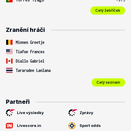
Celý žebříček
Zranění hráči
Minnen Greetje
Tiafoe Frances
Diallo Gabriel
Tararudee Lanlana
Celý seznam
Partneři
Live výsledky
Zprávy
Livescore.in
Sport odds