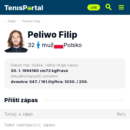
Hráči
Peliwo Filip
Peliwo Filip
32
muž
Polsko
Datum nar.:
Výška:
Váha:
Hraje rukou:
30. 1. 1994
180 cm
72 kg
Pravá
Aktuální/nejvyšší umístění:
dvouhra: 547. / 161.
čtyřhra: 1030. / 259.
Příští zápas
Turnaj a zápas
Kurs
Žádné nadcházející zápasy.