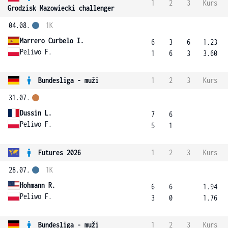
1
2
3
Kurs
Grodzisk Mazowiecki challenger
04.08.
1K
Marrero Curbelo I.
6
3
6
1.23
Peliwo F.
1
6
3
3.60
Bundesliga - muži
1
2
3
Kurs
31.07.
Dussin L.
7
6
Peliwo F.
5
1
Futures 2026
1
2
3
Kurs
28.07.
1K
Hohmann R.
6
6
1.94
Peliwo F.
3
0
1.76
Bundesliga - muži
1
2
3
Kurs