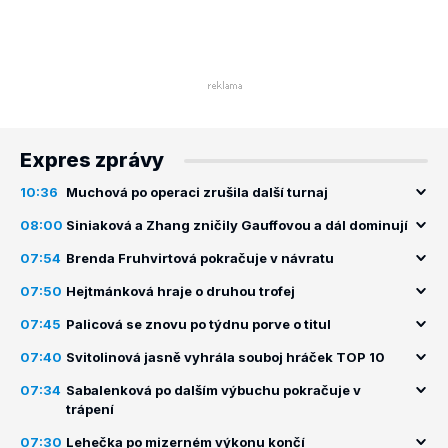
Expres zprávy
10:36
Muchová po operaci zrušila další turnaj
08:00
Siniaková a Zhang zničily Gauffovou a dál dominují
07:54
Brenda Fruhvirtová pokračuje v návratu
07:50
Hejtmánková hraje o druhou trofej
07:45
Palicová se znovu po týdnu porve o titul
07:40
Svitolinová jasně vyhrála souboj hráček TOP 10
07:34
Sabalenková po dalším výbuchu pokračuje v
trápení
07:30
Lehečka po mizerném výkonu končí