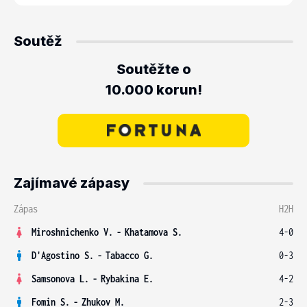
Soutěž
Soutěžte o
10.000 korun!
Zajímavé zápasy
Zápas
H2H
Miroshnichenko V.
-
Khatamova S.
4-0
D'Agostino S.
-
Tabacco G.
0-3
Samsonova L.
-
Rybakina E.
4-2
Fomin S.
-
Zhukov M.
2-3