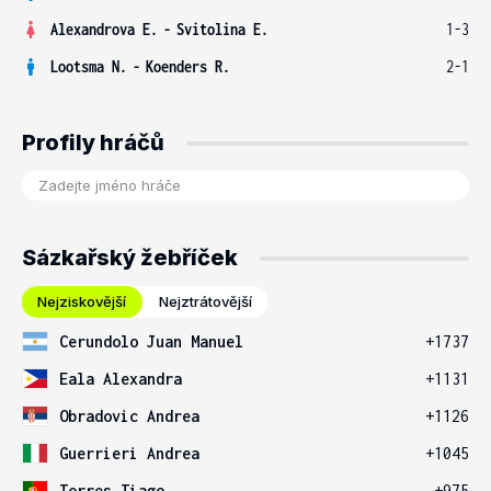
Alexandrova E.
-
Svitolina E.
1-3
Lootsma N.
-
Koenders R.
2-1
Profily hráčů
Sázkařský žebříček
Nejziskovější
Nejztrátovější
Cerundolo Juan Manuel
+1737
Eala Alexandra
+1131
Obradovic Andrea
+1126
Guerrieri Andrea
+1045
Torres Tiago
+975