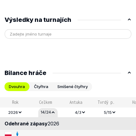
Výsledky na turnajích
Bilance hráče
Dvouhra
Čtyřhra
Smíšené čtyřhry
Rok
Celkem
Antuka
Tvrdý p.
H
14/24
2026
4/3
5/15
Odehrané zápasy
2026