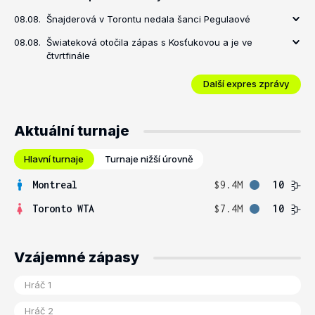
08.08.
Šnajderová v Torontu nedala šanci Pegulaové
08.08.
Šwiateková otočila zápas s Kosťukovou a je ve
čtvrtfinále
Další expres zprávy
Aktuální turnaje
Hlavní turnaje
Turnaje nižší úrovně
Montreal
$9.4M
10
Toronto WTA
$7.4M
10
Vzájemné zápasy