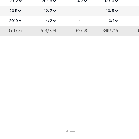
2012
20/16
3/2
13/10
-
2011
12/7
10/5
-
2010
4/2
3/1
Celkem
514/394
62/58
340/245
1