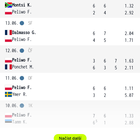
Montsi K.
6
6
1.32
Peliwo F.
2
4
2.92
13.06.
SF
Dalmasso G.
6
7
2.04
Peliwo F.
4
5
1.71
12.06.
ČF
Peliwo F.
3
6
7
1.63
Ponchet M.
6
3
5
2.11
11.06.
OF
Peliwo F.
6
6
1.11
Ymer R.
3
2
5.07
10.06.
1K
Peliwo F.
7
6
1.33
5
Tamm K.
6
1
2.88
Načíst další