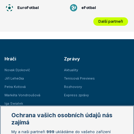
EuroFotbal
eFotbal
Další partneři
Hráči
Zprávy
Novak Djokovič
Aktuality
Jiří Lehečka
Tenisová Previews
Petra Kvitová
Rozhovory
Markéta Vondroušová
Express zprávy
Iga Swiatek
Marie Bouzková
Ochrana vašich osobních údajů nás
Žebříčky
Kalendář turnajů
zajímá
My a naši partneři
999
ukládáme do vašeho zařízení
Žebříček ATP (muži)
Australian Open