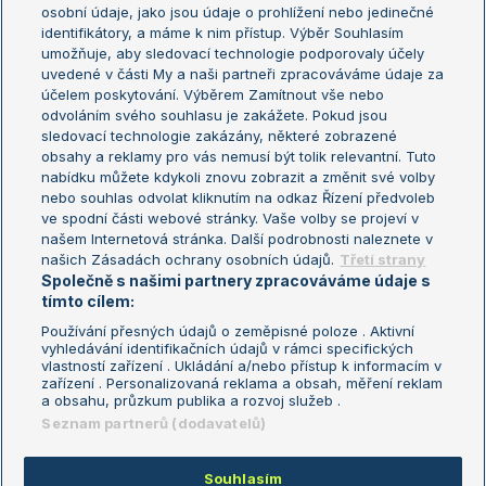
osobní údaje, jako jsou údaje o prohlížení nebo jedinečné
Žebříček WTA (ženy)
French Open
identifikátory, a máme k nim přístup. Výběr Souhlasím
umožňuje, aby sledovací technologie podporovaly účely
Sázkařský žebříček
Wimbledon
uvedené v části My a naši partneři zpracováváme údaje za
US Open
účelem poskytování. Výběrem Zamítnout vše nebo
odvoláním svého souhlasu je zakážete. Pokud jsou
Turnaj mistrů
sledovací technologie zakázány, některé zobrazené
Turnaj mistryň
obsahy a reklamy pro vás nemusí být tolik relevantní. Tuto
Aktualní trendy
nabídku můžete kdykoli znovu zobrazit a změnit své volby
nebo souhlas odvolat kliknutím na odkaz Řízení předvoleb
ve spodní části webové stránky. Vaše volby se projeví v
Fotbalové přestupy
našem Internetová stránka. Další podrobnosti naleznete v
Livesport Daily
našich Zásadách ochrany osobních údajů.
Třetí strany
Společně s našimi partnery zpracováváme údaje s
LS Prague Open
tímto cílem:
Používání přesných údajů o zeměpisné poloze . Aktivní
vyhledávání identifikačních údajů v rámci specifických
vlastností zařízení . Ukládání a/nebo přístup k informacím v
Podmínky užití
Nastavení soukromí
zařízení . Personalizovaná reklama a obsah, měření reklam
GDPR a žurnalistika
Reklama
a obsahu, průzkum publika a rozvoj služeb .
Informace o zpracování osobních
Kontakt
Seznam partnerů (dodavatelů)
údajů
Tiráž
Souhlasím