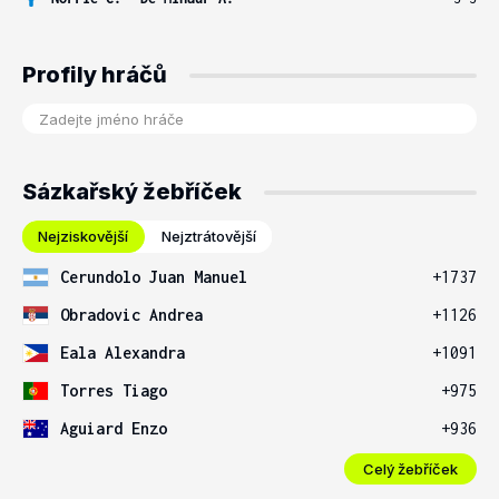
Profily hráčů
Sázkařský žebříček
Nejziskovější
Nejztrátovější
Cerundolo Juan Manuel
+1737
Obradovic Andrea
+1126
Eala Alexandra
+1091
Torres Tiago
+975
Aguiard Enzo
+936
Celý žebříček