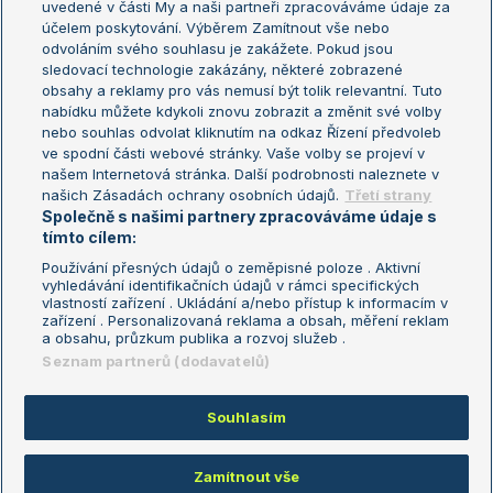
uvedené v části My a naši partneři zpracováváme údaje za
US Open
účelem poskytování. Výběrem Zamítnout vše nebo
odvoláním svého souhlasu je zakážete. Pokud jsou
Turnaj mistrů
sledovací technologie zakázány, některé zobrazené
Turnaj mistryň
obsahy a reklamy pro vás nemusí být tolik relevantní. Tuto
Aktualní trendy
nabídku můžete kdykoli znovu zobrazit a změnit své volby
nebo souhlas odvolat kliknutím na odkaz Řízení předvoleb
ve spodní části webové stránky. Vaše volby se projeví v
Fotbalové přestupy
našem Internetová stránka. Další podrobnosti naleznete v
Livesport Daily
našich Zásadách ochrany osobních údajů.
Třetí strany
Společně s našimi partnery zpracováváme údaje s
LS Prague Open
tímto cílem:
Používání přesných údajů o zeměpisné poloze . Aktivní
vyhledávání identifikačních údajů v rámci specifických
vlastností zařízení . Ukládání a/nebo přístup k informacím v
Podmínky užití
Nastavení soukromí
zařízení . Personalizovaná reklama a obsah, měření reklam
GDPR a žurnalistika
Reklama
a obsahu, průzkum publika a rozvoj služeb .
Informace o zpracování osobních
Kontakt
Seznam partnerů (dodavatelů)
údajů
Tiráž
Souhlasím
Copyright © 2008-2026 TenisPortal.cz. Využíváme zpravodajství ČTK.
Zamítnout vše