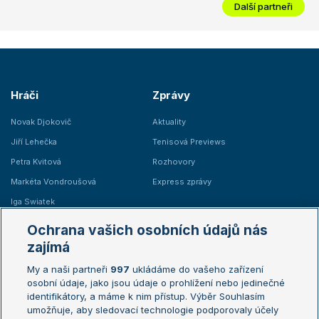
Další partneři
Hráči
Zprávy
Novak Djokovič
Aktuality
Jiří Lehečka
Tenisová Previews
Petra Kvitová
Rozhovory
Markéta Vondroušová
Express zprávy
Iga Swiatek
Marie Bouzková
Ochrana vašich osobních údajů nás
Žebříčky
Kalendář turnajů
zajímá
My a naši partneři
997
ukládáme do vašeho zařízení
Žebříček ATP (muži)
Australian Open
osobní údaje, jako jsou údaje o prohlížení nebo jedinečné
Žebříček WTA (ženy)
French Open
identifikátory, a máme k nim přístup. Výběr Souhlasím
umožňuje, aby sledovací technologie podporovaly účely
Sázkařský žebříček
Wimbledon