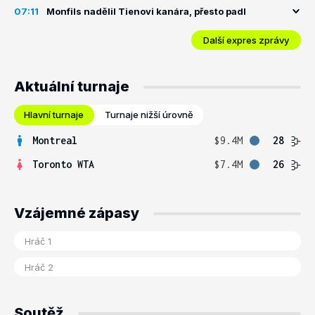
07:11
Monfils nadělil Tienovi kanára, přesto padl
Další expres zprávy
Aktuální turnaje
Hlavní turnaje
Turnaje nižší úrovně
Montreal
$9.4M
28
Toronto WTA
$7.4M
26
Vzájemné zápasy
Soutěž