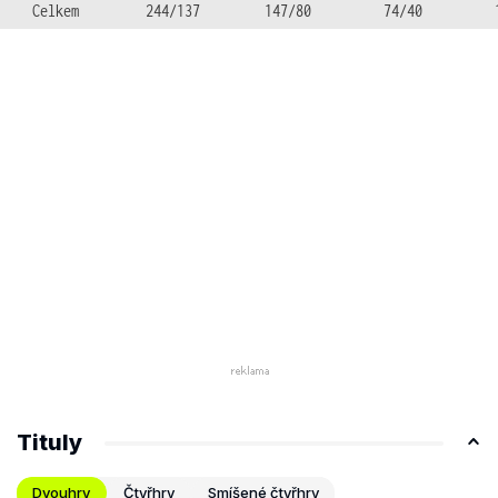
Celkem
244/137
147/80
74/40
Tituly
Dvouhry
Čtyřhry
Smíšené čtyřhry