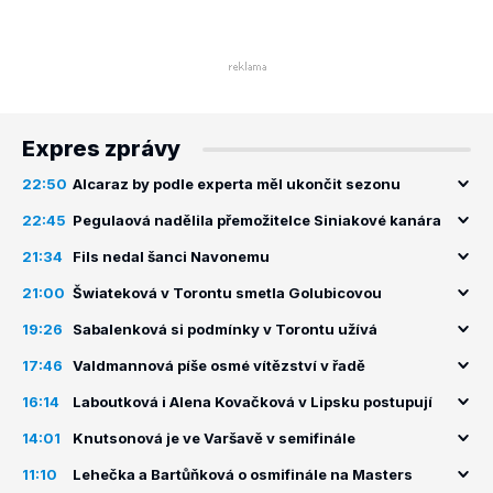
Expres zprávy
22:50
Alcaraz by podle experta měl ukončit sezonu
22:45
Pegulaová nadělila přemožitelce Siniakové kanára
21:34
Fils nedal šanci Navonemu
21:00
Šwiateková v Torontu smetla Golubicovou
19:26
Sabalenková si podmínky v Torontu užívá
17:46
Valdmannová píše osmé vítězství v řadě
16:14
Laboutková i Alena Kovačková v Lipsku postupují
14:01
Knutsonová je ve Varšavě v semifinále
11:10
Lehečka a Bartůňková o osmifinále na Masters