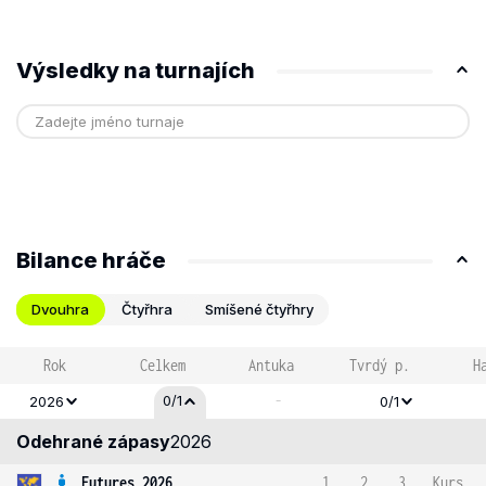
Výsledky na turnajích
Bilance hráče
Dvouhra
Čtyřhra
Smíšené čtyřhry
Rok
Celkem
Antuka
Tvrdý p.
H
-
0/1
2026
0/1
Odehrané zápasy
2026
Futures 2026
1
2
3
Kurs