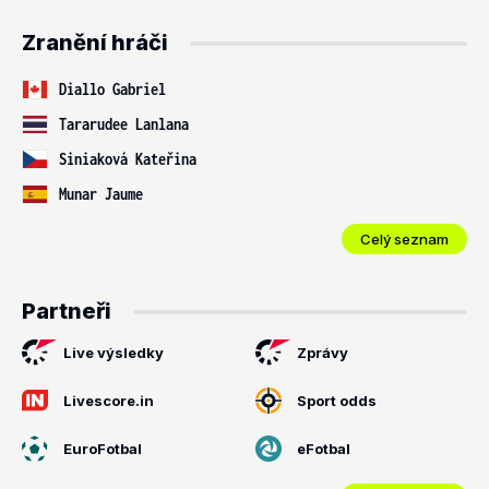
Zranění hráči
Diallo Gabriel
Tararudee Lanlana
Siniaková Kateřina
Munar Jaume
Celý seznam
Partneři
Live výsledky
Zprávy
Livescore.in
Sport odds
EuroFotbal
eFotbal