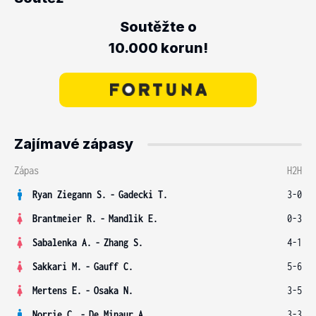
Soutěžte o
10.000 korun!
Zajímavé zápasy
Zápas
H2H
Ryan Ziegann S.
-
Gadecki T.
3-0
Brantmeier R.
-
Mandlik E.
0-3
Sabalenka A.
-
Zhang S.
4-1
Sakkari M.
-
Gauff C.
5-6
Mertens E.
-
Osaka N.
3-5
Norrie C.
-
De Minaur A.
3-3