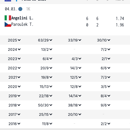
04.03.
1K
Angelini L.
6
6
1.74
Paroulek T.
0
2
1.96
2025
63/29
33/19
30/10
-
2024
13/2
7/2
2023
6/4
4/3
2/1
2022
20/9
14/3
6/6
2021
19/8
12/5
7/3
2020
15/13
12/8
3/5
2019
22/18
14/14
8/4
2018
50/30
38/18
9/6
-
2017
25/15
20/10
-
2016
11/8
2/2