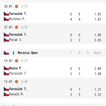
28.07.
Q-ČF
Paroulek T.
6
6
1.82
Michnev P.
4
4
1.87
27.07.
Q-OF
Paroulek T.
6
6
1.09
Pecak S.
2
3
5.95
Moravia Open
1
2
3
Kurs
14.07.
Q-ČF
Nouza P.
6
6
2.04
Paroulek T.
2
3
1.68
13.07.
Q-OF
Paroulek T.
6
7
1.27
Donald M.
2
5
3.32