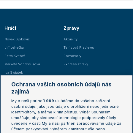
Hráči
Zprávy
Novak Djokovič
Aktuality
Jiří Lehečka
Tenisová Previews
Petra Kvitová
Rozhovory
Markéta Vondroušová
Express zprávy
Iga Swiatek
Marie Bouzková
Ochrana vašich osobních údajů nás
Žebříčky
Kalendář turnajů
zajímá
My a naši partneři
999
ukládáme do vašeho zařízení
Žebříček ATP (muži)
Australian Open
osobní údaje, jako jsou údaje o prohlížení nebo jedinečné
Žebříček WTA (ženy)
French Open
identifikátory, a máme k nim přístup. Výběr Souhlasím
umožňuje, aby sledovací technologie podporovaly účely
Sázkařský žebříček
Wimbledon
uvedené v části My a naši partneři zpracováváme údaje za
US Open
účelem poskytování. Výběrem Zamítnout vše nebo