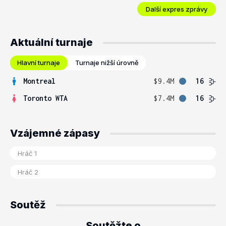
Další expres zprávy
Aktuální turnaje
Hlavní turnaje
Turnaje nižší úrovně
Montreal
$9.4M
16
Toronto WTA
$7.4M
16
Vzájemné zápasy
Soutěž
Soutěžte o