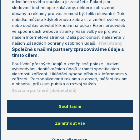
odvoláním svého souhlasu je zakážete. Pokud jsou
Turnaj mistrů
sledovací technologie zakázány, některé zobrazené
Turnaj mistryň
obsahy a reklamy pro vás nemusí být tolik relevantní. Tuto
Aktualní trendy
nabídku můžete kdykoli znovu zobrazit a změnit své volby
nebo souhlas odvolat kliknutím na odkaz Řízení předvoleb
ve spodní části webové stránky. Vaše volby se projeví v
Fotbalové přestupy
našem Internetová stránka. Další podrobnosti naleznete v
Livesport Daily
našich Zásadách ochrany osobních údajů.
Třetí strany
Společně s našimi partnery zpracováváme údaje s
LS Prague Open
tímto cílem:
Používání přesných údajů o zeměpisné poloze . Aktivní
vyhledávání identifikačních údajů v rámci specifických
vlastností zařízení . Ukládání a/nebo přístup k informacím v
Podmínky užití
Nastavení soukromí
zařízení . Personalizovaná reklama a obsah, měření reklam
GDPR a žurnalistika
Reklama
a obsahu, průzkum publika a rozvoj služeb .
Informace o zpracování osobních
Kontakt
Seznam partnerů (dodavatelů)
údajů
Tiráž
Souhlasím
Copyright © 2008-2026 TenisPortal.cz. Využíváme zpravodajství ČTK.
Zamítnout vše