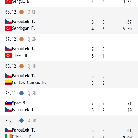
Sengul B.
4
2
4.74
08.12.
Q-OF
Paroulek T.
6
6
1.07
Sendogan E.
4
3
5.60
07.12.
Q-2K
Paroulek T.
7
6
Ilkel B.
5
1
06.12.
Q-1K
Paroulek T.
6
6
Cortes Campos N.
3
2
24.11.
Q-2K
Spec M.
7
6
1.81
Paroulek T.
5
2
1.80
23.11.
Q-1K
Paroulek T.
6
6
1.01
O'Neill D.
2
3
9.00