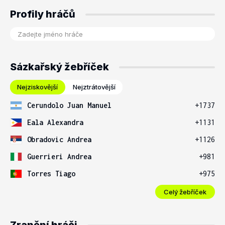
Profily hráčů
Sázkařský žebříček
Nejziskovější
Nejztrátovější
Cerundolo Juan Manuel
+1737
Eala Alexandra
+1131
Obradovic Andrea
+1126
Guerrieri Andrea
+981
Torres Tiago
+975
Celý žebříček