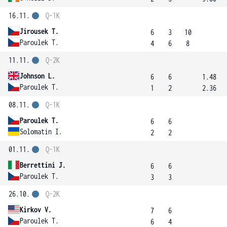
16.11.
Q-1K
Jirousek T.
6
3
10
Paroulek T.
4
6
8
11.11.
Q-2K
Johnson L.
6
6
1.48
Paroulek T.
1
2
2.36
08.11.
Q-1K
Paroulek T.
6
6
Solomatin I.
2
2
01.11.
Q-1K
Berrettini J.
6
6
Paroulek T.
3
3
26.10.
Q-2K
Kirkov V.
7
6
Paroulek T.
6
4