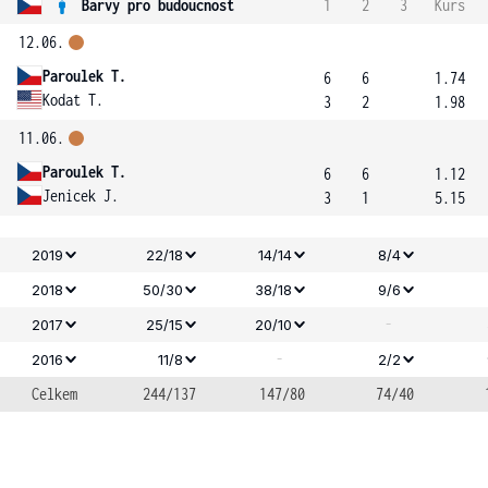
Barvy pro budoucnost
1
2
3
Kurs
12.06.
Paroulek T.
6
6
1.74
Kodat T.
3
2
1.98
11.06.
Paroulek T.
6
6
1.12
Jenicek J.
3
1
5.15
2019
22/18
14/14
8/4
2018
50/30
38/18
9/6
-
2017
25/15
20/10
-
2016
11/8
2/2
Celkem
244/137
147/80
74/40