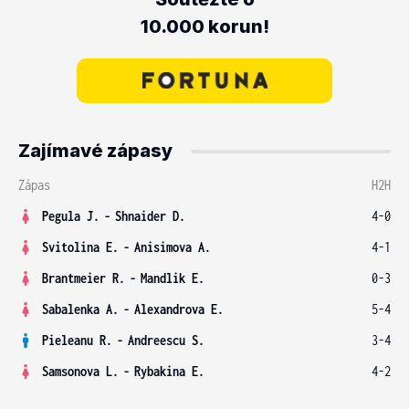
10.000 korun!
Zajímavé zápasy
Zápas
H2H
Pegula J.
-
Shnaider D.
4-0
Svitolina E.
-
Anisimova A.
4-1
Brantmeier R.
-
Mandlik E.
0-3
Sabalenka A.
-
Alexandrova E.
5-4
Pieleanu R.
-
Andreescu S.
3-4
Samsonova L.
-
Rybakina E.
4-2