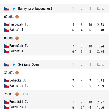
Barvy pro budoucnost
1
2
3
Kurs
07.08.
Paroulek T.
4
6
10
2.73
Šátral J.
6
4
6
1.40
06.08.
Paroulek T.
7
3
10
1.24
5
Barnat J.
6
6
8
3.74
Svijany Open
1
2
3
Kurs
31.07.
Lehečka J.
7
4
7
1.34
Paroulek T.
5
6
5
2.99
28.07.
Q-SF
Pospíšil J.
1
7
10
2.27
2
Paroulek T.
6
6
4
1.56