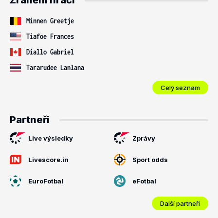
Zranění hráči
Minnen Greetje
Tiafoe Frances
Diallo Gabriel
Tararudee Lanlana
Celý seznam
Partneři
Live výsledky
Zprávy
Livescore.in
Sport odds
EuroFotbal
eFotbal
Další partneři