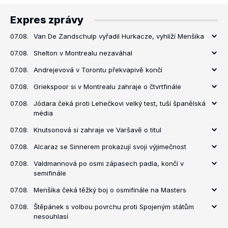
Expres zprávy
07.08.
Van De Zandschulp vyřadil Hurkacze, vyhlíží Menšíka
07.08.
Shelton v Montrealu nezaváhal
07.08.
Andrejevová v Torontu překvapivě končí
07.08.
Griekspoor si v Montrealu zahraje o čtvrtfinále
07.08.
Jódara čeká proti Lehečkovi velký test, tuší španělská
média
07.08.
Knutsonová si zahraje ve Varšavě o titul
07.08.
Alcaraz se Sinnerem prokazují svoji výjimečnost
07.08.
Valdmannová po osmi zápasech padla, končí v
semifinále
07.08.
Menšíka čeká těžký boj o osmifinále na Masters
07.08.
Štěpánek s volbou povrchu proti Spojeným státům
nesouhlasí