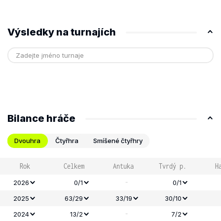
Výsledky na turnajích
Bilance hráče
Dvouhra
Čtyřhra
Smíšené čtyřhry
Rok
Celkem
Antuka
Tvrdý p.
H
-
2026
0/1
0/1
2025
63/29
33/19
30/10
-
2024
13/2
7/2