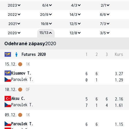
2023
6/4
4/3
2/1
2022
20/9
14/3
6/6
2021
19/8
12/5
7/3
15/13
2020
12/8
3/5
Odehrané zápasy
2020
Futures 2020
1
2
3
Kurs
15.12.
1K
Kiuamov T.
6
6
3.27
Paroulek T.
0
1
1.29
10.12.
OF
Aksu C.
5
6
6
2.16
Paroulek T.
7
1
4
1.61
09.12.
1K
Paroulek T.
6
6
1.15