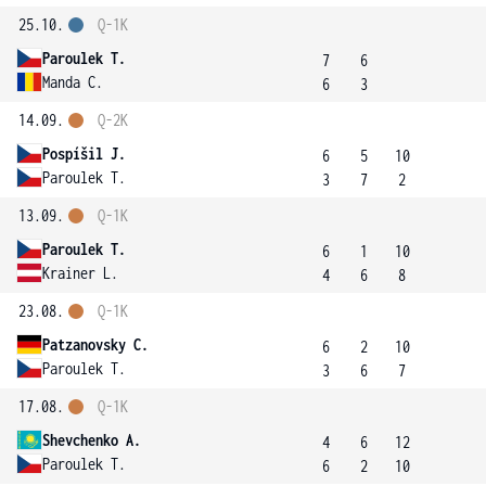
25.10.
Q-1K
Paroulek T.
7
6
Manda C.
6
3
14.09.
Q-2K
Pospíšil J.
6
5
10
Paroulek T.
3
7
2
13.09.
Q-1K
Paroulek T.
6
1
10
Krainer L.
4
6
8
23.08.
Q-1K
Patzanovsky C.
6
2
10
Paroulek T.
3
6
7
17.08.
Q-1K
Shevchenko A.
4
6
12
Paroulek T.
6
2
10