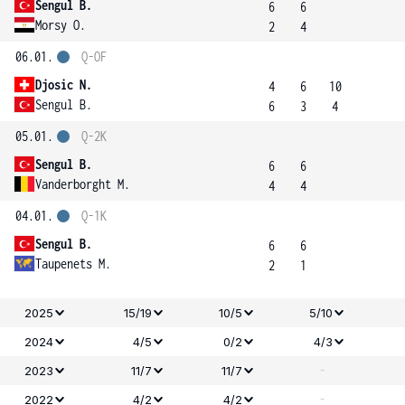
Sengul B.
6
6
Morsy O.
2
4
06.01.
Q-OF
Djosic N.
4
6
10
Sengul B.
6
3
4
05.01.
Q-2K
Sengul B.
6
6
Vanderborght M.
4
4
04.01.
Q-1K
Sengul B.
6
6
Taupenets M.
2
1
2025
15/19
10/5
5/10
2024
4/5
0/2
4/3
-
2023
11/7
11/7
-
2022
4/2
4/2