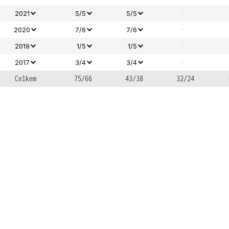
-
2021
5/5
5/5
-
2020
7/6
7/6
-
2019
1/5
1/5
-
2017
3/4
3/4
Celkem
75/66
43/38
32/24