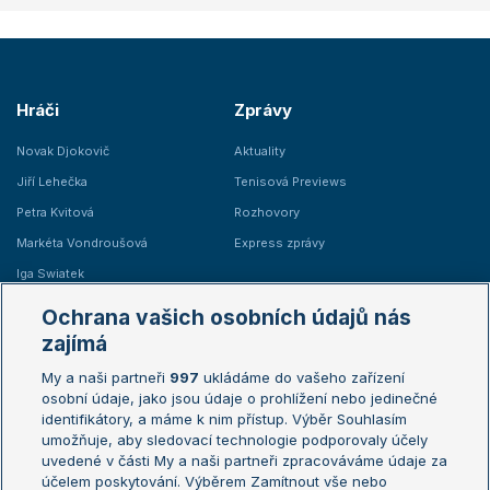
Hráči
Zprávy
Novak Djokovič
Aktuality
Jiří Lehečka
Tenisová Previews
Petra Kvitová
Rozhovory
Markéta Vondroušová
Express zprávy
Iga Swiatek
Marie Bouzková
Ochrana vašich osobních údajů nás
Žebříčky
Kalendář turnajů
zajímá
My a naši partneři
997
ukládáme do vašeho zařízení
Žebříček ATP (muži)
Australian Open
osobní údaje, jako jsou údaje o prohlížení nebo jedinečné
Žebříček WTA (ženy)
French Open
identifikátory, a máme k nim přístup. Výběr Souhlasím
umožňuje, aby sledovací technologie podporovaly účely
Sázkařský žebříček
Wimbledon
uvedené v části My a naši partneři zpracováváme údaje za
US Open
účelem poskytování. Výběrem Zamítnout vše nebo