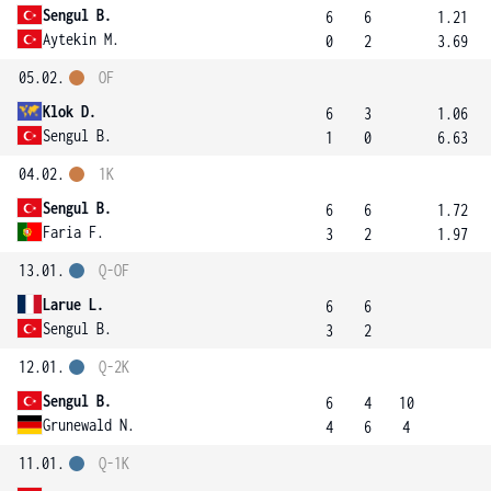
Sengul B.
6
6
1.21
Aytekin M.
0
2
3.69
05.02.
OF
Klok D.
6
3
1.06
Sengul B.
1
0
6.63
04.02.
1K
Sengul B.
6
6
1.72
Faria F.
3
2
1.97
13.01.
Q-OF
Larue L.
6
6
Sengul B.
3
2
12.01.
Q-2K
Sengul B.
6
4
10
Grunewald N.
4
6
4
11.01.
Q-1K