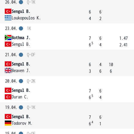
26.04.
Q-1K
Sengul B.
6
6
Loukopoulos K.
4
2
23.04.
1K
Bothma J.
7
6
1.47
5
Sengul B.
6
4
2.41
21.04.
Q-OF
Sengul B.
6
4
10
Beaven J.
3
6
6
20.04.
Q-2K
Sengul B.
7
6
5
Duran C.
6
4
19.04.
Q-1K
Sengul B.
7
6
4
Todorov M.
6
1
15.04.
Q-OF