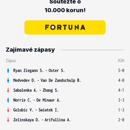
Soutěžte o
10.000 korun!
Zajímavé zápasy
Zápas
H2H
Ryan Ziegann S.
-
Oster S.
5-0
Medvedev D.
-
Van De Zandschulp B.
4-0
Sabalenka A.
-
Zhang S.
4-1
Norrie C.
-
De Minaur A.
3-3
Golubic V.
-
Swiatek I.
1-3
Zelinskaya D.
-
Arifullina A.
2-0