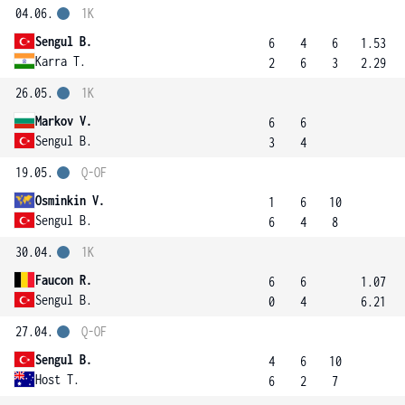
04.06.
1K
Sengul B.
6
4
6
1.53
Karra T.
2
6
3
2.29
26.05.
1K
Markov V.
6
6
Sengul B.
3
4
19.05.
Q-OF
Osminkin V.
1
6
10
Sengul B.
6
4
8
30.04.
1K
Faucon R.
6
6
1.07
Sengul B.
0
4
6.21
27.04.
Q-OF
Sengul B.
4
6
10
Host T.
6
2
7