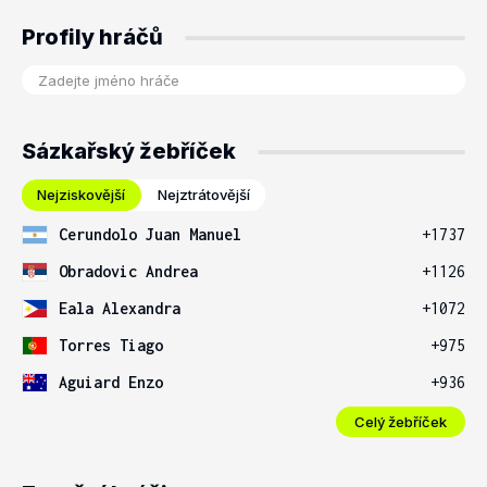
Profily hráčů
Sázkařský žebříček
Nejziskovější
Nejztrátovější
Cerundolo Juan Manuel
+1737
Obradovic Andrea
+1126
Eala Alexandra
+1072
Torres Tiago
+975
Aguiard Enzo
+936
Celý žebříček