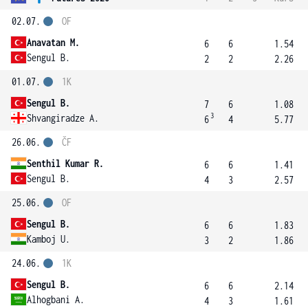
02.07.
OF
Anavatan M.
6
6
1.54
Sengul B.
2
2
2.26
01.07.
1K
Sengul B.
7
6
1.08
3
Shvangiradze A.
6
4
5.77
26.06.
ČF
Senthil Kumar R.
6
6
1.41
Sengul B.
4
3
2.57
25.06.
OF
Sengul B.
6
6
1.83
Kamboj U.
3
2
1.86
24.06.
1K
Sengul B.
6
6
2.14
Alhogbani A.
4
3
1.61