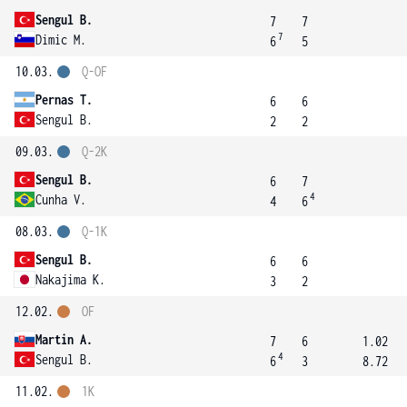
Sengul B.
7
7
7
Dimic M.
6
5
10.03.
Q-OF
Pernas T.
6
6
Sengul B.
2
2
09.03.
Q-2K
Sengul B.
6
7
4
Cunha V.
4
6
08.03.
Q-1K
Sengul B.
6
6
Nakajima K.
3
2
12.02.
OF
Martin A.
7
6
1.02
4
Sengul B.
6
3
8.72
11.02.
1K