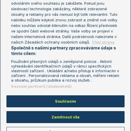
odvoláním svého souhlasu je zakážete. Pokud jsou
Turnaj mistrů
sledovací technologie zakázány, některé zobrazené
Turnaj mistryň
obsahy a reklamy pro vás nemusí být tolik relevantní. Tuto
Aktualní trendy
nabídku můžete kdykoli znovu zobrazit a změnit své volby
nebo souhlas odvolat kliknutím na odkaz Řízení předvoleb
ve spodní části webové stránky. Vaše volby se projeví v
Fotbalové přestupy
našem Internetová stránka. Další podrobnosti naleznete v
Livesport Daily
našich Zásadách ochrany osobních údajů.
Třetí strany
Společně s našimi partnery zpracováváme údaje s
LS Prague Open
tímto cílem:
Používání přesných údajů o zeměpisné poloze . Aktivní
vyhledávání identifikačních údajů v rámci specifických
vlastností zařízení . Ukládání a/nebo přístup k informacím v
Podmínky užití
Nastavení soukromí
zařízení . Personalizovaná reklama a obsah, měření reklam
GDPR a žurnalistika
Reklama
a obsahu, průzkum publika a rozvoj služeb .
Informace o zpracování osobních
Kontakt
Seznam partnerů (dodavatelů)
údajů
Tiráž
Souhlasím
Copyright © 2008-2026 TenisPortal.cz. Využíváme zpravodajství ČTK.
Zamítnout vše