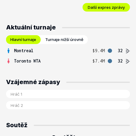
Další expres zprávy
Aktuální turnaje
Hlavní turnaje
Turnaje nižší úrovně
Montreal
$9.4M
32
Toronto WTA
$7.4M
32
Vzájemné zápasy
Soutěž