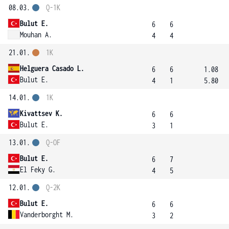
08.03.
Q-1K
Bulut E.
6
6
Mouhan A.
4
4
21.01.
1K
Helguera Casado L.
6
6
1.08
Bulut E.
4
1
5.80
14.01.
1K
Kivattsev K.
6
6
Bulut E.
3
1
13.01.
Q-OF
Bulut E.
6
7
El Feky G.
4
5
12.01.
Q-2K
Bulut E.
6
6
Vanderborght M.
3
2