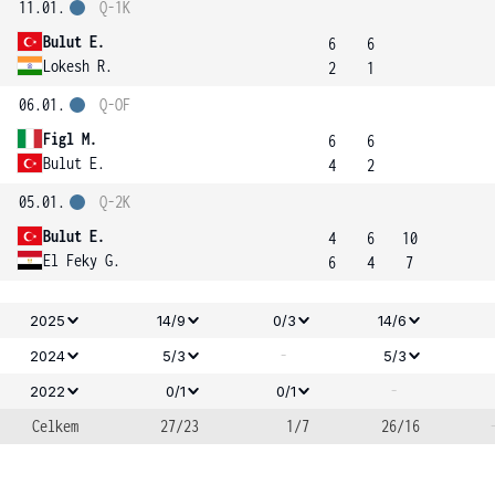
11.01.
Q-1K
Bulut E.
6
6
Lokesh R.
2
1
06.01.
Q-OF
Figl M.
6
6
Bulut E.
4
2
05.01.
Q-2K
Bulut E.
4
6
10
El Feky G.
6
4
7
2025
14/9
0/3
14/6
-
2024
5/3
5/3
-
2022
0/1
0/1
Celkem
27/23
1/7
26/16