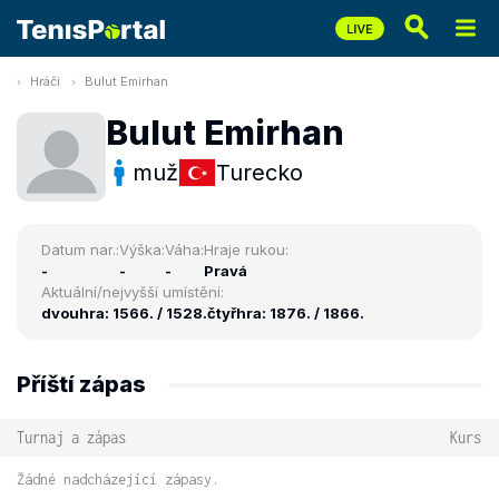
Hráči
Bulut Emirhan
Bulut Emirhan
muž
Turecko
Datum nar.:
Výška:
Váha:
Hraje rukou:
-
-
-
Pravá
Aktuální/nejvyšší umístění:
dvouhra: 1566. / 1528.
čtyřhra: 1876. / 1866.
Příští zápas
Turnaj a zápas
Kurs
Žádné nadcházející zápasy.