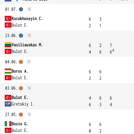
01.07.
1K
Kucukhuseyin C.
6
3
Bulut E.
2
1
23.06.
1K
Vasiliauskas M.
6
2
7
0
Bulut E.
4
6
6
04.06.
OF
Boros A.
6
6
Bulut E.
2
2
03.06.
1K
Bulut E.
4
6
6
Gretskiy I.
6
3
4
27.05.
1K
Bosio G.
6
6
Bulut E.
0
2