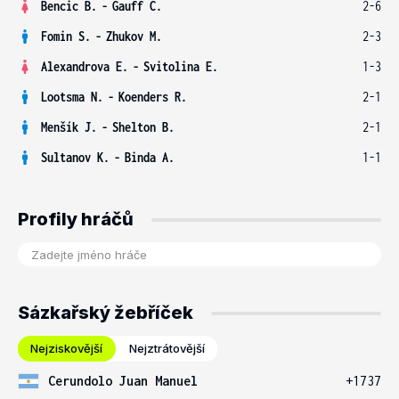
Bencic B.
-
Gauff C.
2-6
Fomin S.
-
Zhukov M.
2-3
Alexandrova E.
-
Svitolina E.
1-3
Lootsma N.
-
Koenders R.
2-1
Menšík J.
-
Shelton B.
2-1
Sultanov K.
-
Binda A.
1-1
Profily hráčů
Sázkařský žebříček
Nejziskovější
Nejztrátovější
Cerundolo Juan Manuel
+1737