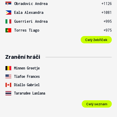
Obradovic Andrea
+1126
Eala Alexandra
+1081
Guerrieri Andrea
+995
Torres Tiago
+975
Celý žebříček
Zranění hráči
Minnen Greetje
Tiafoe Frances
Diallo Gabriel
Tararudee Lanlana
Celý seznam