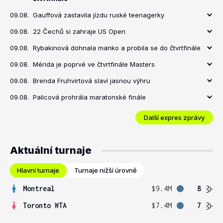
09.08.
Gauffová zastavila jízdu ruské teenagerky
09.08.
22 Čechů si zahraje US Open
09.08.
Rybakinová dohnala manko a probila se do čtvrtfinále
09.08.
Mérida je poprvé ve čtvrtfinále Masters
09.08.
Brenda Fruhvirtová slaví jasnou výhru
09.08.
Palicová prohrála maratonské finále
Další expres zprávy
Aktuální turnaje
Hlavní turnaje
Turnaje nižší úrovně
Montreal
$9.4M
8
Toronto WTA
$7.4M
7