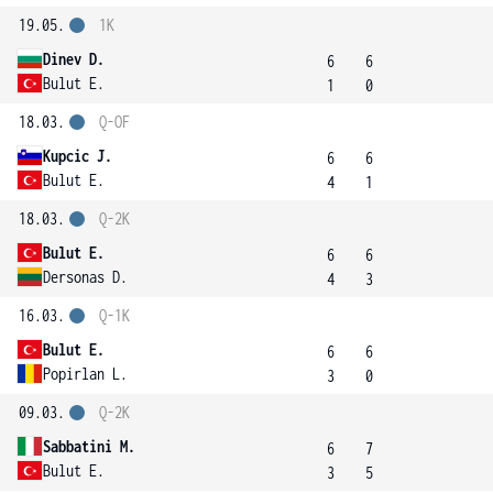
19.05.
1K
Dinev D.
6
6
Bulut E.
1
0
18.03.
Q-OF
Kupcic J.
6
6
Bulut E.
4
1
18.03.
Q-2K
Bulut E.
6
6
Dersonas D.
4
3
16.03.
Q-1K
Bulut E.
6
6
Popirlan L.
3
0
09.03.
Q-2K
Sabbatini M.
6
7
Bulut E.
3
5