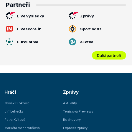
Partneři
Live výsledky
Zprávy
Livescore.in
Sport odds
EuroFotbal
eFotbal
Další partneři
Hráči
Zprávy
Novak Djokovič
Aktuality
Jiří Lehečka
Tenisová Previews
Petra Kvitová
Rozhovory
Markéta Vondroušová
Express zprávy