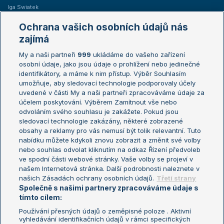
Iga Swiatek
Marie Bouzková
Ochrana vašich osobních údajů nás
Žebříčky
Kalendář turnajů
zajímá
My a naši partneři
999
ukládáme do vašeho zařízení
Žebříček ATP (muži)
Australian Open
osobní údaje, jako jsou údaje o prohlížení nebo jedinečné
Žebříček WTA (ženy)
French Open
identifikátory, a máme k nim přístup. Výběr Souhlasím
umožňuje, aby sledovací technologie podporovaly účely
Sázkařský žebříček
Wimbledon
uvedené v části My a naši partneři zpracováváme údaje za
US Open
účelem poskytování. Výběrem Zamítnout vše nebo
odvoláním svého souhlasu je zakážete. Pokud jsou
Turnaj mistrů
sledovací technologie zakázány, některé zobrazené
Turnaj mistryň
obsahy a reklamy pro vás nemusí být tolik relevantní. Tuto
Aktualní trendy
nabídku můžete kdykoli znovu zobrazit a změnit své volby
nebo souhlas odvolat kliknutím na odkaz Řízení předvoleb
ve spodní části webové stránky. Vaše volby se projeví v
Fotbalové přestupy
našem Internetová stránka. Další podrobnosti naleznete v
Livesport Daily
našich Zásadách ochrany osobních údajů.
Třetí strany
Společně s našimi partnery zpracováváme údaje s
LS Prague Open
tímto cílem:
Používání přesných údajů o zeměpisné poloze . Aktivní
vyhledávání identifikačních údajů v rámci specifických