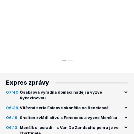
Expres zprávy
07:40
Ósakaová vyřadila domácí naději a vyzve
Rybakinovou
06:26
Vítězná série Ealaové skončila na Bencicové
06:18
Shelton zvládl bitvu s Fonsecou a vyzve Menšíka
06:13
Menšík si poradil i s Van De Zandschulpem a je ve
čtvrtfinále