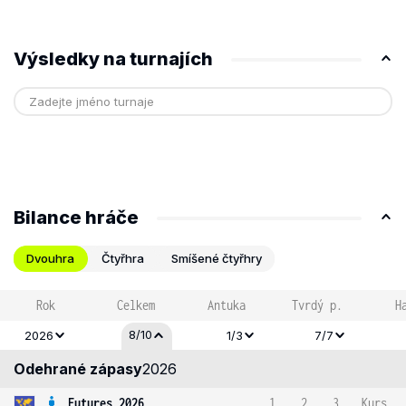
Výsledky na turnajích
Bilance hráče
Dvouhra
Čtyřhra
Smíšené čtyřhry
Rok
Celkem
Antuka
Tvrdý p.
H
8/10
2026
1/3
7/7
Odehrané zápasy
2026
Futures 2026
1
2
3
Kurs