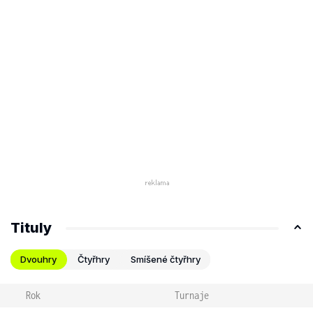
Tituly
Dvouhry
Čtyřhry
Smíšené čtyřhry
Rok
Turnaje