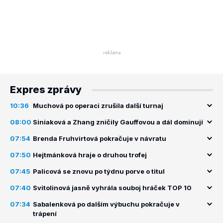
Expres zprávy
10:36
Muchová po operaci zrušila další turnaj
08:00
Siniaková a Zhang zničily Gauffovou a dál dominují
07:54
Brenda Fruhvirtová pokračuje v návratu
07:50
Hejtmánková hraje o druhou trofej
07:45
Palicová se znovu po týdnu porve o titul
07:40
Svitolinová jasně vyhrála souboj hráček TOP 10
07:34
Sabalenková po dalším výbuchu pokračuje v
trápení