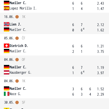
Mueller C.
6
6
2.43
Lopez Morillo I.
1
4
1.47
16.06.
1K
Lien J.
6
7
2.12
4
Mueller C.
0
6
1.62
05.06.
ČF
Dietrich D.
6
6
1.21
Mueller C.
2
1
3.75
04.06.
OF
Mueller C.
6
7
1.19
4
Hausberger G.
1
6
3.97
04.06.
1K
Mueller C.
3
6
6
1.52
Noce G.
6
3
4
2.29
30.05.
SF