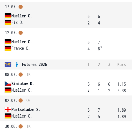
17.07.
Mueller C.
6
6
Fix D.
2
4
12.07.
Mueller C.
6
7
9
Franke C.
4
6
Futures 2026
1
2
3
Kurs
08.07.
1K
Siniakov D.
5
6
6
1.15
Mueller C.
7
1
2
4.38
02.07.
OF
Purtseladze S.
6
7
1.80
Mueller C.
2
5
1.89
30.06.
1K