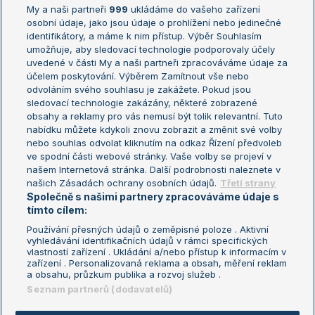
My a naši partneři
999
ukládáme do vašeho zařízení
Žebříček ATP (muži)
Australian Open
osobní údaje, jako jsou údaje o prohlížení nebo jedinečné
Žebříček WTA (ženy)
French Open
identifikátory, a máme k nim přístup. Výběr Souhlasím
umožňuje, aby sledovací technologie podporovaly účely
Sázkařský žebříček
Wimbledon
uvedené v části My a naši partneři zpracováváme údaje za
US Open
účelem poskytování. Výběrem Zamítnout vše nebo
odvoláním svého souhlasu je zakážete. Pokud jsou
Turnaj mistrů
sledovací technologie zakázány, některé zobrazené
Turnaj mistryň
obsahy a reklamy pro vás nemusí být tolik relevantní. Tuto
Aktualní trendy
nabídku můžete kdykoli znovu zobrazit a změnit své volby
nebo souhlas odvolat kliknutím na odkaz Řízení předvoleb
ve spodní části webové stránky. Vaše volby se projeví v
Fotbalové přestupy
našem Internetová stránka. Další podrobnosti naleznete v
Livesport Daily
našich Zásadách ochrany osobních údajů.
Třetí strany
Společně s našimi partnery zpracováváme údaje s
LS Prague Open
tímto cílem:
Používání přesných údajů o zeměpisné poloze . Aktivní
vyhledávání identifikačních údajů v rámci specifických
vlastností zařízení . Ukládání a/nebo přístup k informacím v
Podmínky užití
Nastavení soukromí
zařízení . Personalizovaná reklama a obsah, měření reklam
GDPR a žurnalistika
Reklama
a obsahu, průzkum publika a rozvoj služeb .
Informace o zpracování osobních
Kontakt
Seznam partnerů (dodavatelů)
údajů
Tiráž