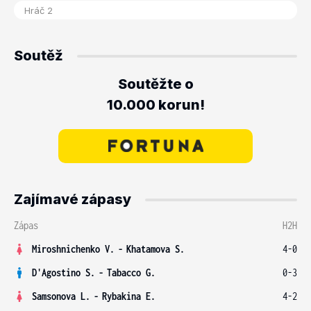
Soutěž
Soutěžte o
10.000 korun!
Zajímavé zápasy
Zápas
H2H
Miroshnichenko V.
-
Khatamova S.
4-0
D'Agostino S.
-
Tabacco G.
0-3
Samsonova L.
-
Rybakina E.
4-2