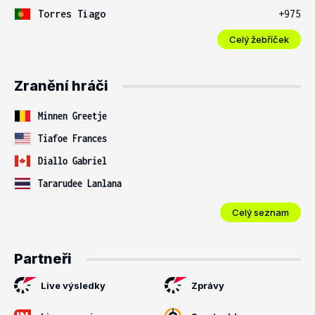
Torres Tiago
+975
Celý žebříček
Zranění hráči
Minnen Greetje
Tiafoe Frances
Diallo Gabriel
Tararudee Lanlana
Celý seznam
Partneři
Live výsledky
Zprávy