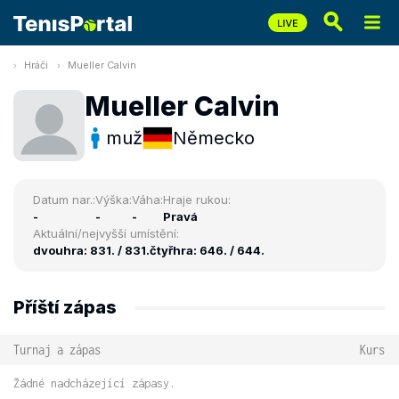
Hráči
Mueller Calvin
Mueller Calvin
muž
Německo
Datum nar.:
Výška:
Váha:
Hraje rukou:
-
-
-
Pravá
Aktuální/nejvyšší umístění:
dvouhra: 831. / 831.
čtyřhra: 646. / 644.
Příští zápas
Turnaj a zápas
Kurs
Žádné nadcházející zápasy.