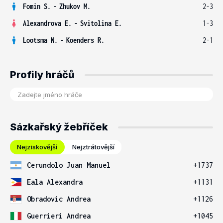
Fomin S.
-
Zhukov M.
2-3
Alexandrova E.
-
Svitolina E.
1-3
Lootsma N.
-
Koenders R.
2-1
Profily hráčů
Sázkařský žebříček
Nejziskovější
Nejztrátovější
Cerundolo Juan Manuel
+1737
Eala Alexandra
+1131
Obradovic Andrea
+1126
Guerrieri Andrea
+1045