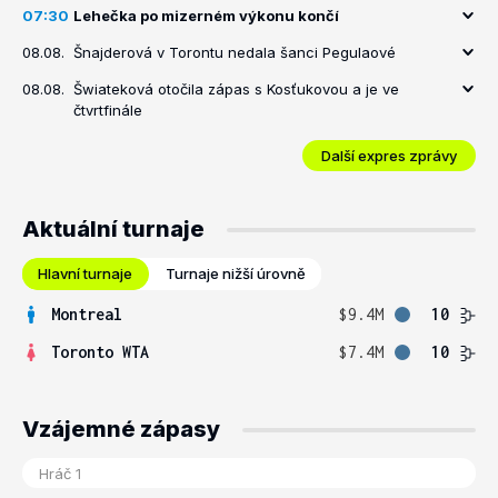
07:30
Lehečka po mizerném výkonu končí
08.08.
Šnajderová v Torontu nedala šanci Pegulaové
08.08.
Šwiateková otočila zápas s Kosťukovou a je ve
čtvrtfinále
Další expres zprávy
Aktuální turnaje
Hlavní turnaje
Turnaje nižší úrovně
Montreal
$9.4M
10
Toronto WTA
$7.4M
10
Vzájemné zápasy