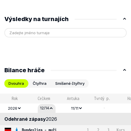
Výsledky na turnajích
Bilance hráče
Dvouhra
Čtyřhra
Smíšené čtyřhry
Rok
Celkem
Antuka
Tvrdý p.
H
-
12/14
2026
11/11
Odehrané zápasy
2026
Bundesliga - muži
1
2
3
Kurs