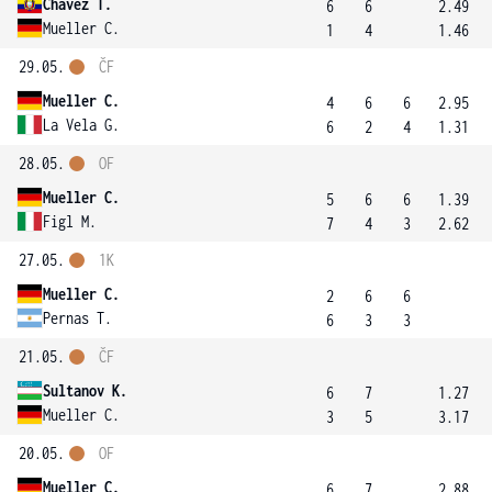
Chavez T.
6
6
2.49
Mueller C.
1
4
1.46
29.05.
ČF
Mueller C.
4
6
6
2.95
La Vela G.
6
2
4
1.31
28.05.
OF
Mueller C.
5
6
6
1.39
Figl M.
7
4
3
2.62
27.05.
1K
Mueller C.
2
6
6
Pernas T.
6
3
3
21.05.
ČF
Sultanov K.
6
7
1.27
Mueller C.
3
5
3.17
20.05.
OF
Mueller C.
6
7
2.88