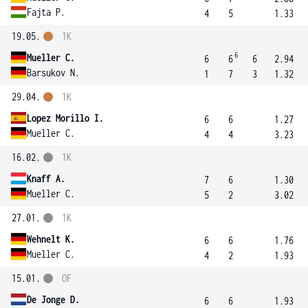
Fajta P.
4
5
1.33
19.05.
1K
6
Mueller C.
6
6
6
2.94
Barsukov N.
1
7
3
1.32
29.04.
1K
Lopez Morillo I.
6
6
1.27
Mueller C.
4
4
3.23
16.02.
1K
Knaff A.
7
6
1.30
Mueller C.
5
2
3.02
27.01.
1K
Wehnelt K.
6
6
1.76
Mueller C.
4
2
1.93
15.01.
OF
De Jonge D.
6
6
1.93