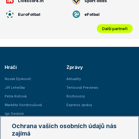
Livescore.in
Sport odds
EuroFotbal
eFotbal
Další partneři
Hráči
Zprávy
Novak Djokovič
Aktuality
Jiří Lehečka
Tenisová Previews
Petra Kvitová
Rozhovory
Markéta Vondroušová
Express zprávy
Iga Swiatek
Marie Bouzková
Ochrana vašich osobních údajů nás
Žebříčky
Kalendář turnajů
zajímá