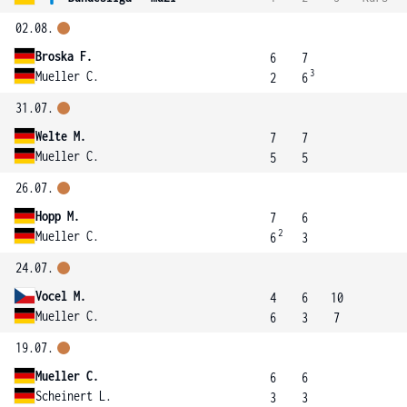
02.08.
Broska F.
6
7
3
Mueller C.
2
6
31.07.
Welte M.
7
7
Mueller C.
5
5
26.07.
Hopp M.
7
6
2
Mueller C.
6
3
24.07.
Vocel M.
4
6
10
Mueller C.
6
3
7
19.07.
Mueller C.
6
6
Scheinert L.
3
3