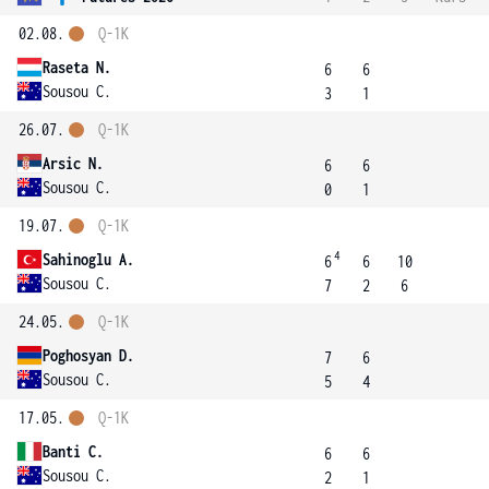
02.08.
Q-1K
Raseta N.
6
6
Sousou C.
3
1
26.07.
Q-1K
Arsic N.
6
6
Sousou C.
0
1
19.07.
Q-1K
4
Sahinoglu A.
6
6
10
Sousou C.
7
2
6
24.05.
Q-1K
Poghosyan D.
7
6
Sousou C.
5
4
17.05.
Q-1K
Banti C.
6
6
Sousou C.
2
1