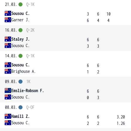
21.03.
Q-1K
Sousou C.
3
6
10
Garner J.
6
4
4
16.03.
Q-2K
Staley J.
6
6
Sousou C.
3
3
14.03.
Q-1K
Sousou C.
6
6
Brighouse A.
1
2
09.03.
1K
Emslie-Robson F.
6
6
Sousou C.
0
3
08.03.
Q-OF
Hamill Z.
6
6
3.20
Sousou C.
2
2
1.26