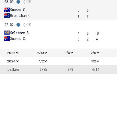
08.03.
Q-1K
Sousou C.
6
6
Brosnahan C.
1
1
22.02.
Q-1K
Seleznev B.
4
6
10
Sousou C.
6
2
4
2025
2/10
0/4
2/6
-
2024
1/2
1/2
Celkem
6/25
0/9
4/14