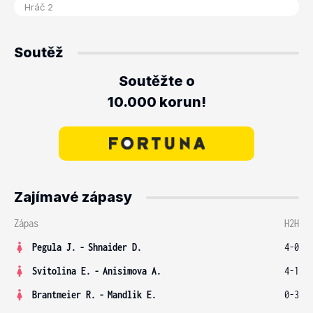
Soutěž
Soutěžte o
10.000 korun!
Zajímavé zápasy
Zápas
H2H
Pegula J.
-
Shnaider D.
4-0
Svitolina E.
-
Anisimova A.
4-1
Brantmeier R.
-
Mandlik E.
0-3