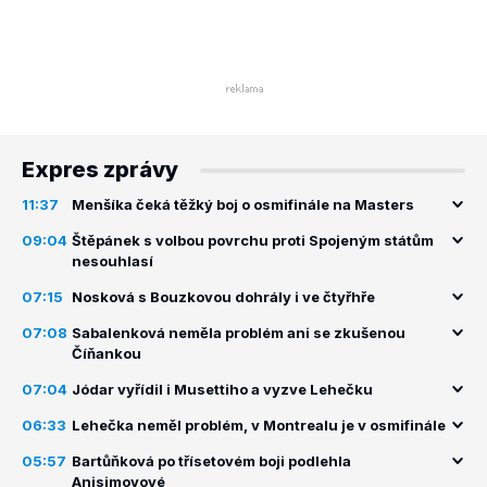
Expres zprávy
11:37
Menšíka čeká těžký boj o osmifinále na Masters
09:04
Štěpánek s volbou povrchu proti Spojeným státům
nesouhlasí
07:15
Nosková s Bouzkovou dohrály i ve čtyřhře
07:08
Sabalenková neměla problém ani se zkušenou
Číňankou
07:04
Jódar vyřídil i Musettiho a vyzve Lehečku
06:33
Lehečka neměl problém, v Montrealu je v osmifinále
05:57
Bartůňková po třísetovém boji podlehla
Anisimovové