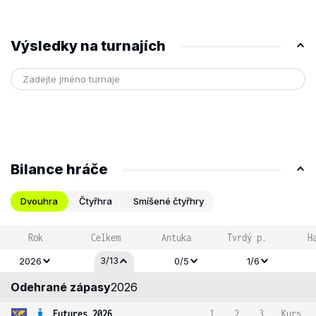
Výsledky na turnajích
Bilance hráče
Dvouhra
Čtyřhra
Smíšené čtyřhry
Rok
Celkem
Antuka
Tvrdý p.
H
3/13
2026
0/5
1/6
Odehrané zápasy
2026
Futures 2026
1
2
3
Kurs