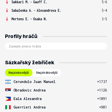
Sakkari M.
-
Gauff C.
5-6
Sabalenka A.
-
Alexandrova E.
5-4
Mertens E.
-
Osaka N.
3-5
Profily hráčů
Sázkařský žebříček
Nejziskovější
Nejztrátovější
Cerundolo Juan Manuel
+1737
Obradovic Andrea
+1126
Eala Alexandra
+1091
Guerrieri Andrea
+981