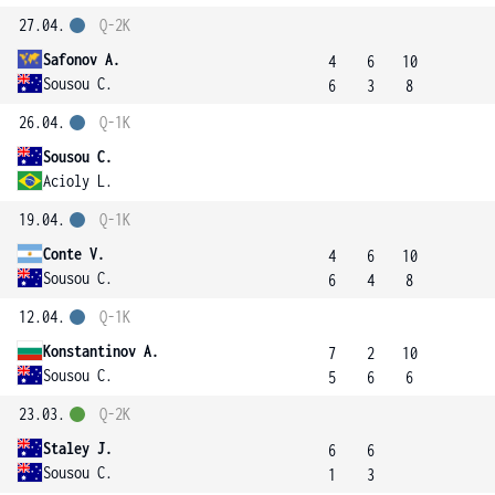
27.04.
Q-2K
Safonov A.
4
6
10
Sousou C.
6
3
8
26.04.
Q-1K
Sousou C.
Acioly L.
19.04.
Q-1K
Conte V.
4
6
10
Sousou C.
6
4
8
12.04.
Q-1K
Konstantinov A.
7
2
10
Sousou C.
5
6
6
23.03.
Q-2K
Staley J.
6
6
Sousou C.
1
3