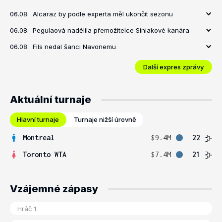
06.08.
Alcaraz by podle experta měl ukončit sezonu
06.08.
Pegulaová nadělila přemožitelce Siniakové kanára
06.08.
Fils nedal šanci Navonemu
Další expres zprávy
Aktuální turnaje
Hlavní turnaje
Turnaje nižší úrovně
Montreal
$9.4M
22
Toronto WTA
$7.4M
21
Vzájemné zápasy