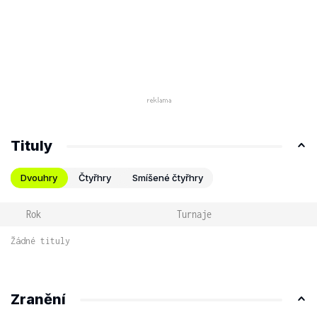
Tituly
Dvouhry
Čtyřhry
Smíšené čtyřhry
Rok
Turnaje
Žádné tituly
Zranění