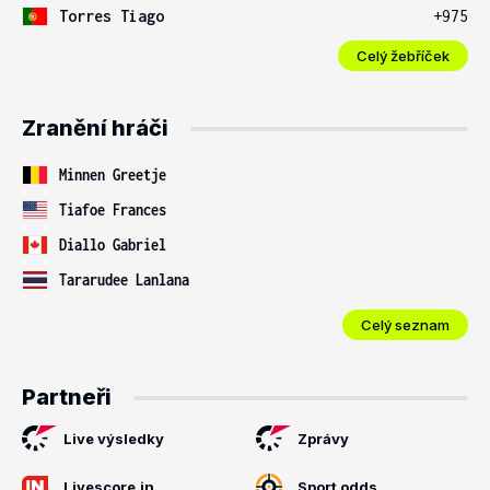
Torres Tiago
+975
Celý žebříček
Zranění hráči
Minnen Greetje
Tiafoe Frances
Diallo Gabriel
Tararudee Lanlana
Celý seznam
Partneři
Live výsledky
Zprávy
Livescore.in
Sport odds