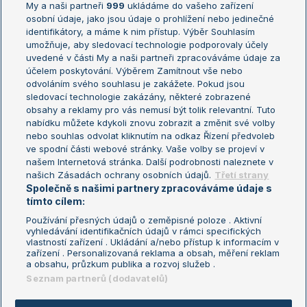
My a naši partneři
999
ukládáme do vašeho zařízení
Žebříček ATP (muži)
Australian Open
osobní údaje, jako jsou údaje o prohlížení nebo jedinečné
Žebříček WTA (ženy)
French Open
identifikátory, a máme k nim přístup. Výběr Souhlasím
umožňuje, aby sledovací technologie podporovaly účely
Sázkařský žebříček
Wimbledon
uvedené v části My a naši partneři zpracováváme údaje za
US Open
účelem poskytování. Výběrem Zamítnout vše nebo
odvoláním svého souhlasu je zakážete. Pokud jsou
Turnaj mistrů
sledovací technologie zakázány, některé zobrazené
Turnaj mistryň
obsahy a reklamy pro vás nemusí být tolik relevantní. Tuto
Aktualní trendy
nabídku můžete kdykoli znovu zobrazit a změnit své volby
nebo souhlas odvolat kliknutím na odkaz Řízení předvoleb
ve spodní části webové stránky. Vaše volby se projeví v
Fotbalové přestupy
našem Internetová stránka. Další podrobnosti naleznete v
Livesport Daily
našich Zásadách ochrany osobních údajů.
Třetí strany
Společně s našimi partnery zpracováváme údaje s
LS Prague Open
tímto cílem:
Používání přesných údajů o zeměpisné poloze . Aktivní
vyhledávání identifikačních údajů v rámci specifických
vlastností zařízení . Ukládání a/nebo přístup k informacím v
Podmínky užití
Nastavení soukromí
zařízení . Personalizovaná reklama a obsah, měření reklam
GDPR a žurnalistika
Reklama
a obsahu, průzkum publika a rozvoj služeb .
Informace o zpracování osobních
Kontakt
Seznam partnerů (dodavatelů)
údajů
Tiráž