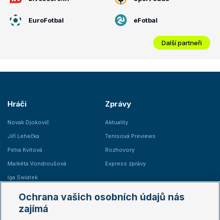
EuroFotbal
eFotbal
Další partneři
Hráči
Zprávy
Novak Djokovič
Aktuality
Jiří Lehečka
Tenisová Previews
Petra Kvitová
Rozhovory
Markéta Vondroušová
Express zprávy
Iga Swiatek
Marie Bouzková
Ochrana vašich osobních údajů nás
Žebříčky
Kalendář turnajů
zajímá