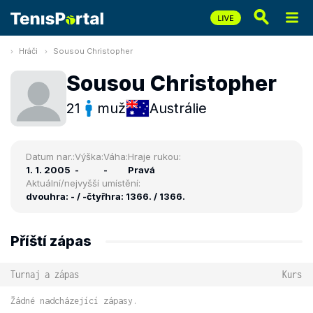
Hráči
Sousou Christopher
Sousou Christopher
21
muž
Austrálie
Datum nar.:
Výška:
Váha:
Hraje rukou:
1. 1. 2005
-
-
Pravá
Aktuální/nejvyšší umístění:
dvouhra: - / -
čtyřhra: 1366. / 1366.
Příští zápas
Turnaj a zápas
Kurs
Žádné nadcházející zápasy.