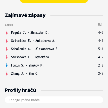
Zajímavé zápasy
Zápas
H2H
Pegula J.
-
Shnaider D.
4-0
Svitolina E.
-
Anisimova A.
4-1
Sabalenka A.
-
Alexandrova E.
5-4
Samsonova L.
-
Rybakina E.
4-2
Fomin S.
-
Zhukov M.
2-3
Zhang J.
-
Zhu C.
2-2
Profily hráčů