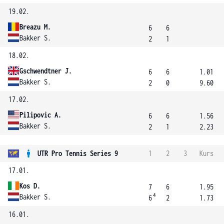
19.02.
Breazu M.
6
6
Bakker S.
2
1
18.02.
Gschwendtner J.
6
6
1.01
Bakker S.
2
0
9.60
17.02.
Pilipovic A.
6
6
1.56
Bakker S.
2
1
2.23
UTR Pro Tennis Series 9
1
2
3
Kurs
17.01.
Kos D.
7
6
1.95
4
Bakker S.
6
2
1.73
16.01.