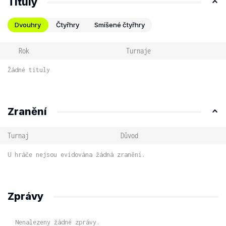
Tituly
Dvouhry
Čtyřhry
Smíšené čtyřhry
Rok
Turnaje
Žádné tituly
Zranění
Turnaj
Důvod
U hráče nejsou evidována žádná zranění.
Zprávy
Nenalezeny žádné zprávy.