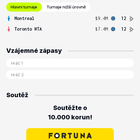
Hlavní turnaje
Turnaje nižší úrovně
Montreal
$9.4M
12
Toronto WTA
$7.4M
12
Vzájemné zápasy
Soutěž
Soutěžte o
10.000 korun!