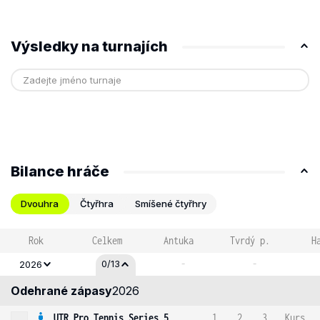
Výsledky na turnajích
Bilance hráče
Dvouhra
Čtyřhra
Smíšené čtyřhry
Rok
Celkem
Antuka
Tvrdý p.
H
-
-
0/13
2026
Odehrané zápasy
2026
UTR Pro Tennis Series 5
1
2
3
Kurs