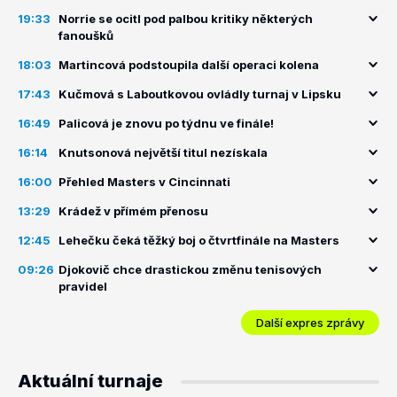
19:33
Norrie se ocitl pod palbou kritiky některých
fanoušků
18:03
Martincová podstoupila další operaci kolena
17:43
Kučmová s Laboutkovou ovládly turnaj v Lipsku
16:49
Palicová je znovu po týdnu ve finále!
16:14
Knutsonová největší titul nezískala
16:00
Přehled Masters v Cincinnati
13:29
Krádež v přímém přenosu
12:45
Lehečku čeká těžký boj o čtvrtfinále na Masters
09:26
Djokovič chce drastickou změnu tenisových
pravidel
Další expres zprávy
Aktuální turnaje