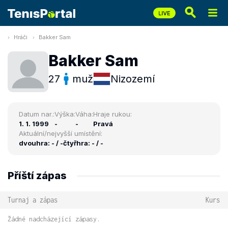
Hráči
Bakker Sam
Bakker Sam
27
muž
Nizozemí
Datum nar.:
Výška:
Váha:
Hraje rukou:
1. 1. 1999
-
-
Pravá
Aktuální/nejvyšší umístění:
dvouhra: - / -
čtyřhra: - / -
Příští zápas
Turnaj a zápas
Kurs
Žádné nadcházející zápasy.