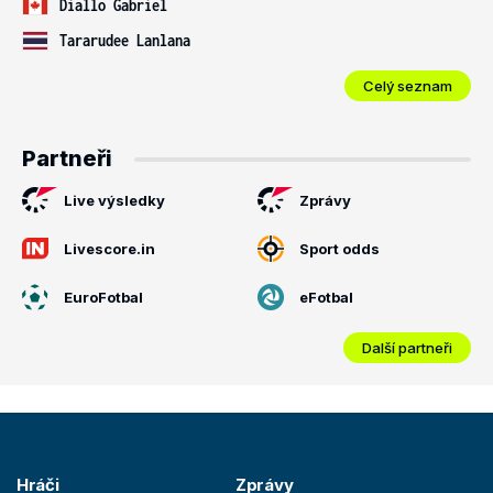
Diallo Gabriel
Tararudee Lanlana
Celý seznam
Partneři
Live výsledky
Zprávy
Livescore.in
Sport odds
EuroFotbal
eFotbal
Další partneři
Hráči
Zprávy