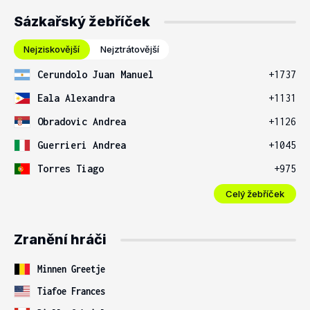
Sázkařský žebříček
Nejziskovější
Nejztrátovější
Cerundolo Juan Manuel
+1737
Eala Alexandra
+1131
Obradovic Andrea
+1126
Guerrieri Andrea
+1045
Torres Tiago
+975
Celý žebříček
Zranění hráči
Minnen Greetje
Tiafoe Frances