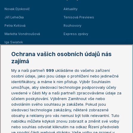
Novak Djokovič
Aktuality
Jiří Lehečka
Tenisová Previews
Petra Kvitová
Rozhovory
Markéta Vondroušová
Express zprávy
Iga Swiatek
Marie Bouzková
Ochrana vašich osobních údajů nás
Žebříčky
Kalendář turnajů
zajímá
My a naši partneři
999
ukládáme do vašeho zařízení
Žebříček ATP (muži)
Australian Open
osobní údaje, jako jsou údaje o prohlížení nebo jedinečné
Žebříček WTA (ženy)
French Open
identifikátory, a máme k nim přístup. Výběr Souhlasím
umožňuje, aby sledovací technologie podporovaly účely
Sázkařský žebříček
Wimbledon
uvedené v části My a naši partneři zpracováváme údaje za
US Open
účelem poskytování. Výběrem Zamítnout vše nebo
odvoláním svého souhlasu je zakážete. Pokud jsou
Turnaj mistrů
sledovací technologie zakázány, některé zobrazené
Turnaj mistryň
obsahy a reklamy pro vás nemusí být tolik relevantní. Tuto
Aktualní trendy
nabídku můžete kdykoli znovu zobrazit a změnit své volby
nebo souhlas odvolat kliknutím na odkaz Řízení předvoleb
ve spodní části webové stránky. Vaše volby se projeví v
Fotbalové přestupy