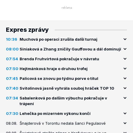
Expres zprávy
10:36
Muchová po operaci zrušila další turnaj
08:00
Siniaková a Zhang zničily Gauffovou a dál dominují
07:54
Brenda Fruhvirtová pokračuje v návratu
07:50
Hejtmánková hraje o druhou trofej
07:45
Palicová se znovu po týdnu porve o titul
07:40
Svitolinová jasně vyhrála souboj hráček TOP 10
07:34
Sabalenková po dalším výbuchu pokračuje v
trápení
07:30
Lehečka po mizerném výkonu končí
08.08.
Šnajderová v Torontu nedala šanci Pegulaové