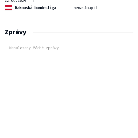
22.06.2024 - ?
Rakouská bundesliga
nenastoupil
Zprávy
Nenalezeny žádné zprávy.