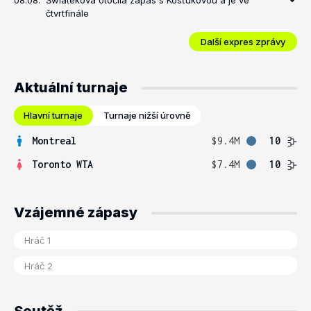
08.08.
Šwiateková otočila zápas s Kosťukovou a je ve
čtvrtfinále
Další expres zprávy
Aktuální turnaje
Hlavní turnaje
Turnaje nižší úrovně
Montreal
$9.4M
10
Toronto WTA
$7.4M
10
Vzájemné zápasy