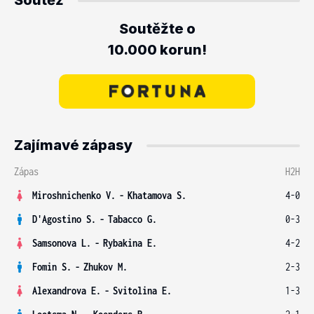
Soutěž
Soutěžte o
10.000 korun!
Zajímavé zápasy
Zápas
H2H
Miroshnichenko V.
-
Khatamova S.
4-0
D'Agostino S.
-
Tabacco G.
0-3
Samsonova L.
-
Rybakina E.
4-2
Fomin S.
-
Zhukov M.
2-3
Alexandrova E.
-
Svitolina E.
1-3