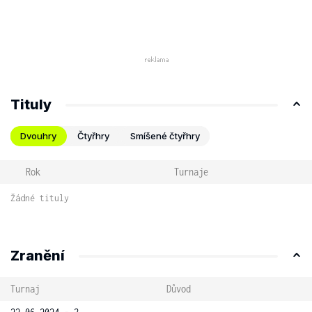
Tituly
Dvouhry
Čtyřhry
Smíšené čtyřhry
Rok
Turnaje
Žádné tituly
Zranění
Turnaj
Důvod