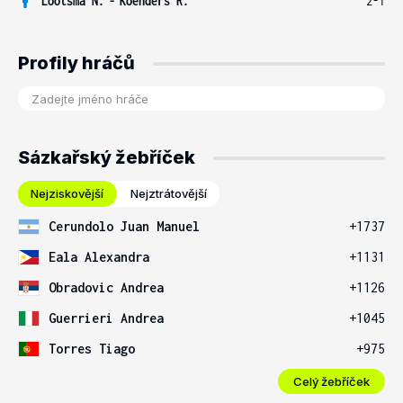
Lootsma N.
-
Koenders R.
2-1
Profily hráčů
Sázkařský žebříček
Nejziskovější
Nejztrátovější
Cerundolo Juan Manuel
+1737
Eala Alexandra
+1131
Obradovic Andrea
+1126
Guerrieri Andrea
+1045
Torres Tiago
+975
Celý žebříček