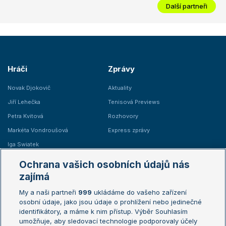
Další partneři
Hráči
Zprávy
Novak Djokovič
Aktuality
Jiří Lehečka
Tenisová Previews
Petra Kvitová
Rozhovory
Markéta Vondroušová
Express zprávy
Iga Swiatek
Marie Bouzková
Ochrana vašich osobních údajů nás
Žebříčky
Kalendář turnajů
zajímá
My a naši partneři
999
ukládáme do vašeho zařízení
Žebříček ATP (muži)
Australian Open
osobní údaje, jako jsou údaje o prohlížení nebo jedinečné
Žebříček WTA (ženy)
French Open
identifikátory, a máme k nim přístup. Výběr Souhlasím
umožňuje, aby sledovací technologie podporovaly účely
Sázkařský žebříček
Wimbledon