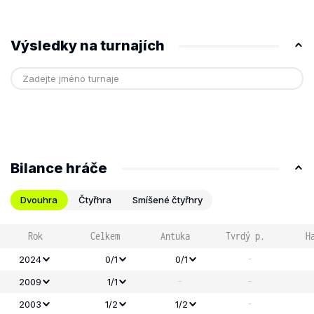
Výsledky na turnajích
Bilance hráče
Dvouhra
Čtyřhra
Smíšené čtyřhry
Rok
Celkem
Antuka
Tvrdý p.
H
-
2024
0/1
0/1
-
-
2009
1/1
-
2003
1/2
1/2