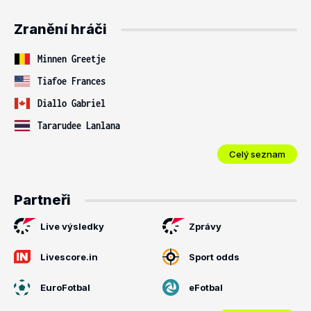
Zranění hráči
Minnen Greetje
Tiafoe Frances
Diallo Gabriel
Tararudee Lanlana
Celý seznam
Partneři
Live výsledky
Zprávy
Livescore.in
Sport odds
EuroFotbal
eFotbal