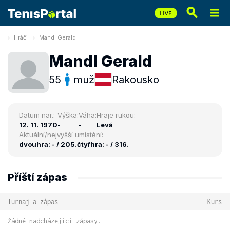
Hráči
Mandl Gerald
Mandl Gerald
55
muž
Rakousko
Datum nar.:
Výška:
Váha:
Hraje rukou:
12. 11. 1970
-
-
Levá
Aktuální/nejvyšší umístění:
dvouhra: - / 205.
čtyřhra: - / 316.
Příští zápas
Turnaj a zápas
Kurs
Žádné nadcházející zápasy.