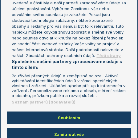
uvedené v části My a naši partneři zpracováváme údaje za
US Open
účelem poskytování. Výběrem Zamítnout vše nebo
odvoláním svého souhlasu je zakážete. Pokud jsou
Turnaj mistrů
sledovací technologie zakázány, některé zobrazené
Turnaj mistryň
obsahy a reklamy pro vás nemusí být tolik relevantní. Tuto
Aktualní trendy
nabídku můžete kdykoli znovu zobrazit a změnit své volby
nebo souhlas odvolat kliknutím na odkaz Řízení předvoleb
ve spodní části webové stránky. Vaše volby se projeví v
Fotbalové přestupy
našem Internetová stránka. Další podrobnosti naleznete v
Livesport Daily
našich Zásadách ochrany osobních údajů.
Třetí strany
Společně s našimi partnery zpracováváme údaje s
LS Prague Open
tímto cílem:
Používání přesných údajů o zeměpisné poloze . Aktivní
vyhledávání identifikačních údajů v rámci specifických
vlastností zařízení . Ukládání a/nebo přístup k informacím v
Podmínky užití
Nastavení soukromí
zařízení . Personalizovaná reklama a obsah, měření reklam
GDPR a žurnalistika
Reklama
a obsahu, průzkum publika a rozvoj služeb .
Informace o zpracování osobních
Kontakt
Seznam partnerů (dodavatelů)
údajů
Tiráž
Souhlasím
Copyright © 2008-2026 TenisPortal.cz. Využíváme zpravodajství ČTK.
Zamítnout vše