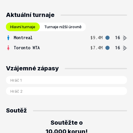
Aktuální turnaje
Hlavní turnaje
Turnaje nižší úrovně
Montreal
$9.4M
16
Toronto WTA
$7.4M
16
Vzájemné zápasy
Soutěž
Soutěžte o
10.000 korun!