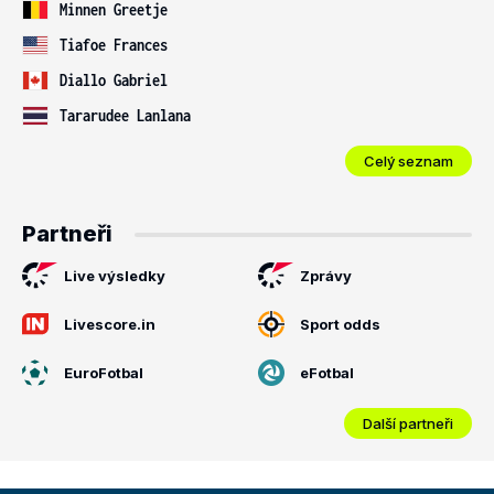
Minnen Greetje
Tiafoe Frances
Diallo Gabriel
Tararudee Lanlana
Celý seznam
Partneři
Live výsledky
Zprávy
Livescore.in
Sport odds
EuroFotbal
eFotbal
Další partneři