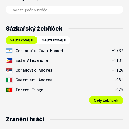
Sázkařský žebříček
Nejziskovější
Nejztrátovější
Cerundolo Juan Manuel
+1737
Eala Alexandra
+1131
Obradovic Andrea
+1126
Guerrieri Andrea
+981
Torres Tiago
+975
Celý žebříček
Zranění hráči