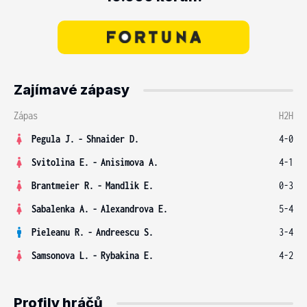
Zajímavé zápasy
Zápas
H2H
Pegula J.
-
Shnaider D.
4-0
Svitolina E.
-
Anisimova A.
4-1
Brantmeier R.
-
Mandlik E.
0-3
Sabalenka A.
-
Alexandrova E.
5-4
Pieleanu R.
-
Andreescu S.
3-4
Samsonova L.
-
Rybakina E.
4-2
Profily hráčů