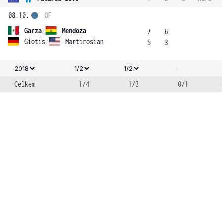
08.10.
OF
Garza
/
Mendoza
7
6
Giotis
/
Martirosian
5
3
-
2018
1/2
1/2
Celkem
1/4
1/3
0/1