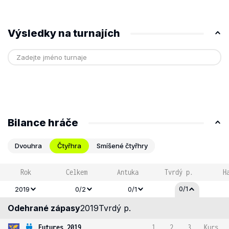
Výsledky na turnajích
Bilance hráče
Dvouhra
Čtyřhra
Smíšené čtyřhry
Rok
Celkem
Antuka
Tvrdý p.
H
0/1
2019
0/2
0/1
Odehrané zápasy
2019
Tvrdý p.
Futures 2019
1
2
3
Kurs