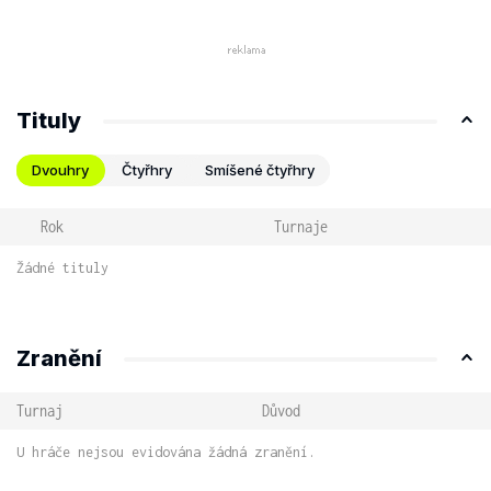
Tituly
Dvouhry
Čtyřhry
Smíšené čtyřhry
Rok
Turnaje
Žádné tituly
Zranění
Turnaj
Důvod
U hráče nejsou evidována žádná zranění.