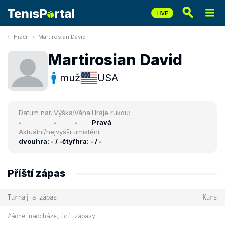
Hráči
Martirosian David
Martirosian David
muž
USA
Datum nar.:
Výška:
Váha:
Hraje rukou:
-
-
-
Pravá
Aktuální/nejvyšší umístění:
dvouhra: - / -
čtyřhra: - / -
Příští zápas
Turnaj a zápas
Kurs
Žádné nadcházející zápasy.