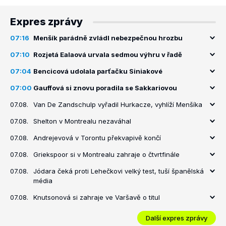
Expres zprávy
07:16
Menšík parádně zvládl nebezpečnou hrozbu
07:10
Rozjetá Ealaová urvala sedmou výhru v řadě
07:04
Bencicová udolala parťačku Siniakové
07:00
Gauffová si znovu poradila se Sakkariovou
07.08.
Van De Zandschulp vyřadil Hurkacze, vyhlíží Menšíka
07.08.
Shelton v Montrealu nezaváhal
07.08.
Andrejevová v Torontu překvapivě končí
07.08.
Griekspoor si v Montrealu zahraje o čtvrtfinále
07.08.
Jódara čeká proti Lehečkovi velký test, tuší španělská
média
07.08.
Knutsonová si zahraje ve Varšavě o titul
Další expres zprávy