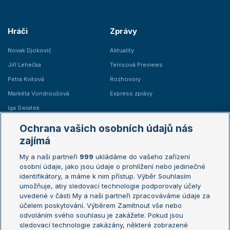
Hráči
Zprávy
Novak Djokovič
Aktuality
Jiří Lehečka
Tenisová Previews
Petra Kvitová
Rozhovory
Markéta Vondroušová
Express zprávy
Iga Swiatek
Marie Bouzková
Ochrana vašich osobních údajů nás
Žebříčky
Kalendář turnajů
zajímá
My a naši partneři
999
ukládáme do vašeho zařízení
Žebříček ATP (muži)
Australian Open
osobní údaje, jako jsou údaje o prohlížení nebo jedinečné
Žebříček WTA (ženy)
French Open
identifikátory, a máme k nim přístup. Výběr Souhlasím
umožňuje, aby sledovací technologie podporovaly účely
Sázkařský žebříček
Wimbledon
uvedené v části My a naši partneři zpracováváme údaje za
US Open
účelem poskytování. Výběrem Zamítnout vše nebo
odvoláním svého souhlasu je zakážete. Pokud jsou
Turnaj mistrů
sledovací technologie zakázány, některé zobrazené
Turnaj mistryň