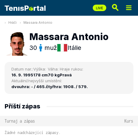
Hráči
Massara Antonio
Massara Antonio
30
muž
Itálie
Datum nar.:
Výška:
Váha:
Hraje rukou:
16. 9. 1995
178 cm
70 kg
Pravá
Aktuální/nejvyšší umístění:
dvouhra: - / 465.
čtyřhra: 1908. / 579.
Příští zápas
Turnaj a zápas
Kurs
Žádné nadcházející zápasy.