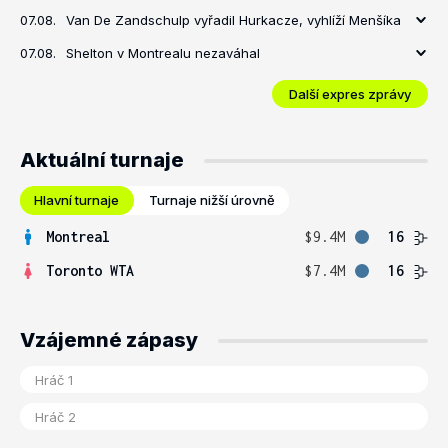
07.08.
Van De Zandschulp vyřadil Hurkacze, vyhlíží Menšíka
07.08.
Shelton v Montrealu nezaváhal
Další expres zprávy
Aktuální turnaje
Hlavní turnaje
Turnaje nižší úrovně
Montreal
$9.4M
16
Toronto WTA
$7.4M
16
Vzájemné zápasy