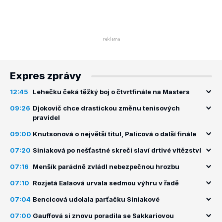
Expres zprávy
12:45
Lehečku čeká těžký boj o čtvrtfinále na Masters
09:26
Djokovič chce drastickou změnu tenisových
pravidel
09:00
Knutsonová o největší titul, Palicová o další finále
07:20
Siniaková po nešťastné skreči slaví drtivé vítězství
07:16
Menšík parádně zvládl nebezpečnou hrozbu
07:10
Rozjetá Ealaová urvala sedmou výhru v řadě
07:04
Bencicová udolala parťačku Siniakové
07:00
Gauffová si znovu poradila se Sakkariovou