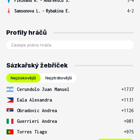
Pieleanu R.
-
Andreescu S.
3-4
Samsonova L.
-
Rybakina E.
4-2
Profily hráčů
Sázkařský žebříček
Nejziskovější
Nejztrátovější
Cerundolo Juan Manuel
+1737
Eala Alexandra
+1131
Obradovic Andrea
+1126
Guerrieri Andrea
+981
Torres Tiago
+975