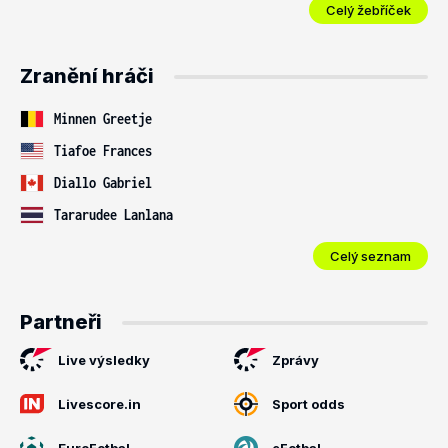
Celý žebříček
Zranění hráči
Minnen Greetje
Tiafoe Frances
Diallo Gabriel
Tararudee Lanlana
Celý seznam
Partneři
Live výsledky
Zprávy
Livescore.in
Sport odds
EuroFotbal
eFotbal