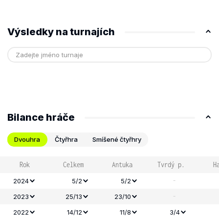
Výsledky na turnajích
Bilance hráče
Dvouhra
Čtyřhra
Smíšené čtyřhry
Rok
Celkem
Antuka
Tvrdý p.
H
-
2024
5/2
5/2
-
2023
25/13
23/10
2022
14/12
11/8
3/4