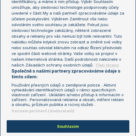
identifikátory, a máme k nim přístup. Výběr Souhlasím
umožňuje, aby sledovací technologie podporovaly účely
Sázkařský žebříček
Wimbledon
uvedené v části My a naši partneři zpracováváme údaje za
US Open
účelem poskytování. Výběrem Zamítnout vše nebo
odvoláním svého souhlasu je zakážete. Pokud jsou
Turnaj mistrů
sledovací technologie zakázány, některé zobrazené
Turnaj mistryň
obsahy a reklamy pro vás nemusí být tolik relevantní. Tuto
Aktualní trendy
nabídku můžete kdykoli znovu zobrazit a změnit své volby
nebo souhlas odvolat kliknutím na odkaz Řízení předvoleb
ve spodní části webové stránky. Vaše volby se projeví v
Fotbalové přestupy
našem Internetová stránka. Další podrobnosti naleznete v
Livesport Daily
našich Zásadách ochrany osobních údajů.
Třetí strany
Společně s našimi partnery zpracováváme údaje s
LS Prague Open
tímto cílem:
Používání přesných údajů o zeměpisné poloze . Aktivní
vyhledávání identifikačních údajů v rámci specifických
vlastností zařízení . Ukládání a/nebo přístup k informacím v
Podmínky užití
Nastavení soukromí
zařízení . Personalizovaná reklama a obsah, měření reklam
GDPR a žurnalistika
Reklama
a obsahu, průzkum publika a rozvoj služeb .
Informace o zpracování osobních
Kontakt
Seznam partnerů (dodavatelů)
údajů
Tiráž
Souhlasím
Copyright © 2008-2026 TenisPortal.cz. Využíváme zpravodajství ČTK.