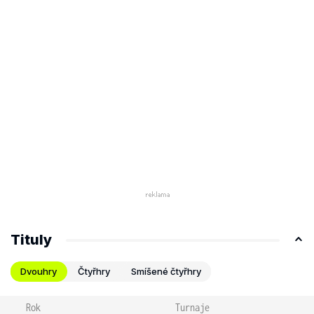
Tituly
Dvouhry
Čtyřhry
Smíšené čtyřhry
Rok
Turnaje