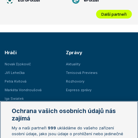
Další partneři
Hráči
Zprávy
Novak Djokovič
Aktuality
Jiří Lehečka
Tenisová Previews
Petra Kvitová
Rozhovory
Markéta Vondroušová
Express zprávy
Iga Swiatek
Marie Bouzková
Ochrana vašich osobních údajů nás
Žebříčky
Kalendář turnajů
zajímá
My a naši partneři
999
ukládáme do vašeho zařízení
Žebříček ATP (muži)
Australian Open
osobní údaje, jako jsou údaje o prohlížení nebo jedinečné
Žebříček WTA (ženy)
French Open