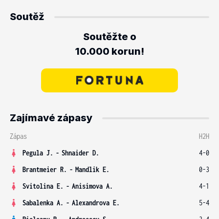
Soutěž
Soutěžte o
10.000 korun!
Zajímavé zápasy
Zápas
H2H
Pegula J.
-
Shnaider D.
4-0
Brantmeier R.
-
Mandlik E.
0-3
Svitolina E.
-
Anisimova A.
4-1
Sabalenka A.
-
Alexandrova E.
5-4