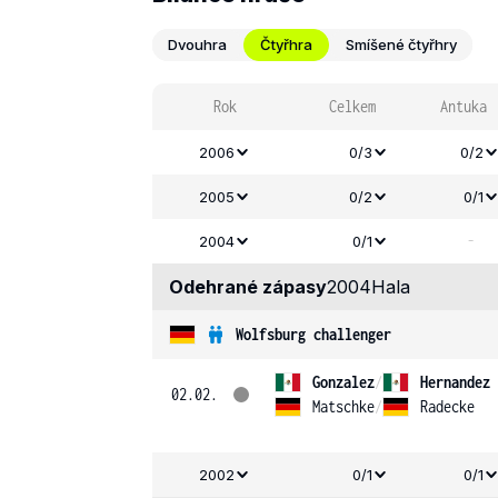
Dvouhra
Čtyřhra
Smíšené čtyřhry
Rok
Celkem
Antuka
2006
0/3
0/2
2005
0/2
0/1
-
2004
0/1
Odehrané zápasy
2004
Hala
Wolfsburg challenger
Gonzalez
/
Hernandez
02.02.
Matschke
/
Radecke
2002
0/1
0/1