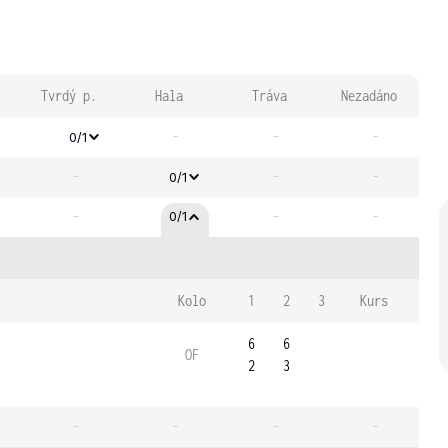
Tvrdý p.
Hala
Tráva
Nezadáno
-
-
-
0/1
-
-
-
0/1
-
-
-
0/1
Kolo
1
2
3
Kurs
6
6
OF
2
3
-
-
-
-