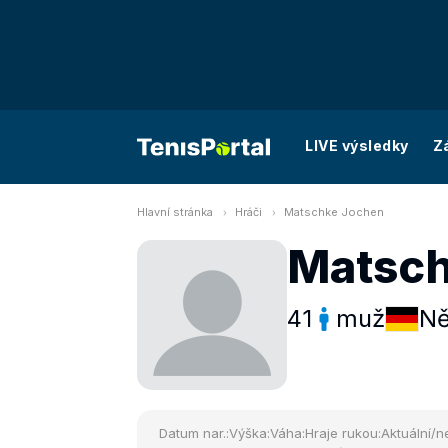
LIVE výsledky
Z
Hlavní stránka
Hráči
Matschke Jochen
Matsch
41
muž
N
Datum nar.:
Výška:
Váha:
Hraje rukou:
Aktuální/ne