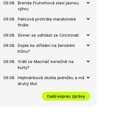
09.08.
Brenda Fruhvirtová slaví jasnou
výhru
09.08.
Palicová prohrála maratonské
finále
09.08.
Sinner se odhlásil ze Cincinnati
09.08.
Dojde ke střídání na ženském
trůnu?
09.08.
Vrátí se Macháč konečně na
kurty?
09.08.
Hejtmánková skolila jedničku a má
druhý titul
Další expres zprávy