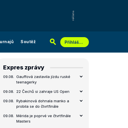
urnajů
Soutěž
Přihlášení
Expres zprávy
09.08.
Gauffová zastavila jízdu ruské
teenagerky
09.08.
22 Čechů si zahraje US Open
09.08.
Rybakinová dohnala manko a
probila se do čtvrtfinále
09.08.
Mérida je poprvé ve čtvrtfinále
Masters