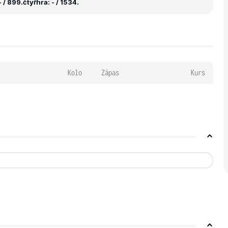
 / 899.
čtyřhra: - / 1534.
Kolo
Zápas
Kurs