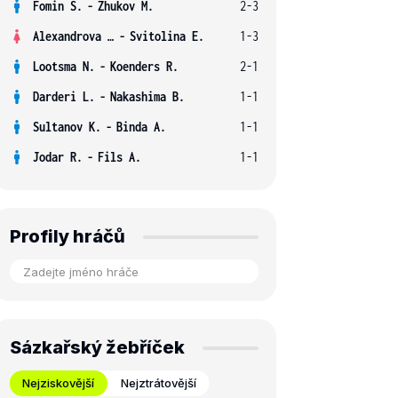
Fomin S.
-
Zhukov M.
2-3
Alexandrova E.
-
Svitolina E.
1-3
Lootsma N.
-
Koenders R.
2-1
Darderi L.
-
Nakashima B.
1-1
Sultanov K.
-
Binda A.
1-1
Jodar R.
-
Fils A.
1-1
Profily hráčů
Sázkařský žebříček
Nejziskovější
Nejztrátovější