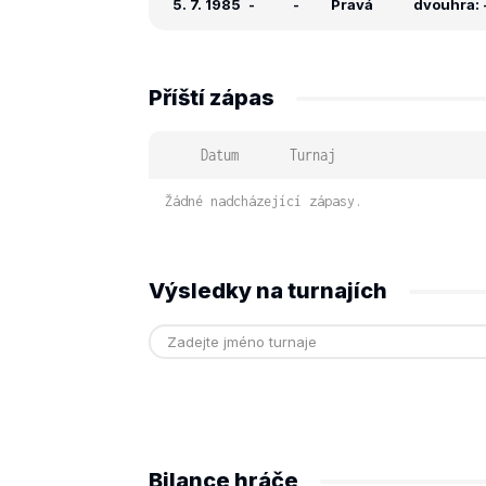
5. 7. 1985
-
-
Pravá
dvouhra: -
Příští zápas
Datum
Turnaj
Žádné nadcházející zápasy.
Výsledky na turnajích
Bilance hráče