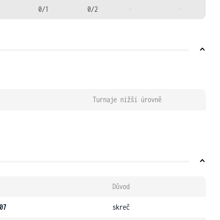
0/1
0/2
-
-
Turnaje nižší úrovně
Důvod
07
skreč