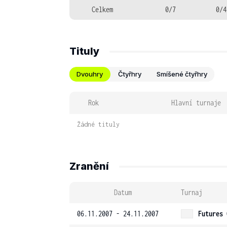
Celkem
0/7
0/4
Tituly
Dvouhry
Čtyřhry
Smíšené čtyřhry
Rok
Hlavní turnaje
Žádné tituly
Zranění
Datum
Turnaj
06.11.2007 - 24.11.2007
Futures 