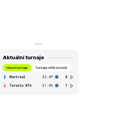
Aktuální turnaje
Hlavní turnaje
Turnaje nižší úrovně
Montreal
$9.4M
8
Toronto WTA
$7.4M
7