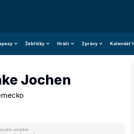
ápasy
Žebříčky
Hráči
Zprávy
Kalendář t
ke Jochen
ěmecko
jvyšší umístění: