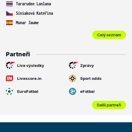
Tararudee Lanlana
Siniaková Kateřina
Munar Jaume
Celý seznam
Partneři
Live výsledky
Zprávy
Livescore.in
Sport odds
EuroFotbal
eFotbal
Další partneři