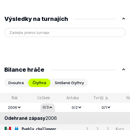
Výsledky na turnajích
Bilance hráče
Dvouhra
Čtyřhra
Smíšené čtyřhry
Rok
Celkem
Antuka
Tvrdý p.
H
0/3
2006
0/2
0/1
Odehrané zápasy
2006
Puebla challenger
1
2
3
Kurs