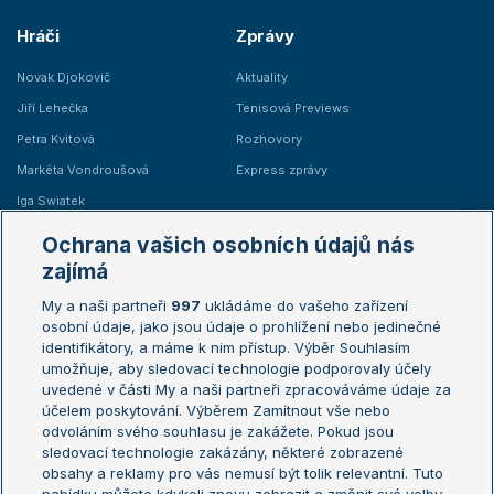
Hráči
Zprávy
Novak Djokovič
Aktuality
Jiří Lehečka
Tenisová Previews
Petra Kvitová
Rozhovory
Markéta Vondroušová
Express zprávy
Iga Swiatek
Marie Bouzková
Ochrana vašich osobních údajů nás
Žebříčky
Kalendář turnajů
zajímá
My a naši partneři
997
ukládáme do vašeho zařízení
Žebříček ATP (muži)
Australian Open
osobní údaje, jako jsou údaje o prohlížení nebo jedinečné
Žebříček WTA (ženy)
French Open
identifikátory, a máme k nim přístup. Výběr Souhlasím
umožňuje, aby sledovací technologie podporovaly účely
Sázkařský žebříček
Wimbledon
uvedené v části My a naši partneři zpracováváme údaje za
US Open
účelem poskytování. Výběrem Zamítnout vše nebo
odvoláním svého souhlasu je zakážete. Pokud jsou
Turnaj mistrů
sledovací technologie zakázány, některé zobrazené
Turnaj mistryň
obsahy a reklamy pro vás nemusí být tolik relevantní. Tuto