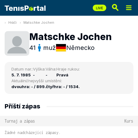
Hráči
Matschke Jochen
Matschke Jochen
41
muž
Německo
Datum nar.:
Výška:
Váha:
Hraje rukou:
5. 7. 1985
-
-
Pravá
Aktuální/nejvyšší umístění:
dvouhra: - / 899.
čtyřhra: - / 1534.
Příští zápas
Turnaj a zápas
Kurs
Žádné nadcházející zápasy.