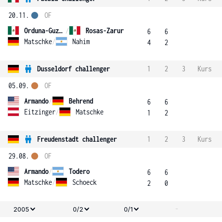
20.11.
OF
Orduna-Guzman
/
Rosas-Zarur
6
6
Matschke
/
Nahim
4
2
Dusseldorf challenger
1
2
3
Kurs
05.09.
OF
Armando
/
Behrend
6
6
Eitzinger
/
Matschke
1
2
Freudenstadt challenger
1
2
3
Kurs
29.08.
OF
Armando
/
Todero
6
6
Matschke
/
Schoeck
2
0
-
2005
0/2
0/1