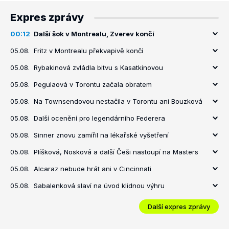
Expres zprávy
00:12
Další šok v Montrealu, Zverev končí
05.08.
Fritz v Montrealu překvapivě končí
05.08.
Rybakinová zvládla bitvu s Kasatkinovou
05.08.
Pegulaová v Torontu začala obratem
05.08.
Na Townsendovou nestačila v Torontu ani Bouzková
05.08.
Další ocenění pro legendárního Federera
05.08.
Sinner znovu zamířil na lékařské vyšetření
05.08.
Plíšková, Nosková a další Češi nastoupí na Masters
05.08.
Alcaraz nebude hrát ani v Cincinnati
05.08.
Sabalenková slaví na úvod klidnou výhru
Další expres zprávy