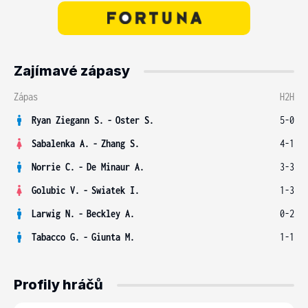
Zajímavé zápasy
Zápas
H2H
Ryan Ziegann S.
-
Oster S.
5-0
Sabalenka A.
-
Zhang S.
4-1
Norrie C.
-
De Minaur A.
3-3
Golubic V.
-
Swiatek I.
1-3
Larwig N.
-
Beckley A.
0-2
Tabacco G.
-
Giunta M.
1-1
Profily hráčů