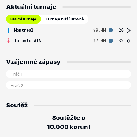
Aktuální turnaje
Hlavní turnaje
Turnaje nižší úrovně
Montreal
$9.4M
28
Toronto WTA
$7.4M
32
Vzájemné zápasy
Soutěž
Soutěžte o
10.000 korun!