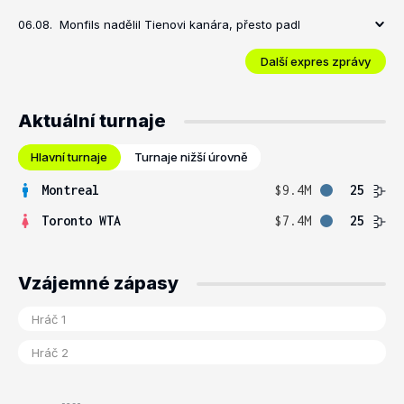
06.08.
Monfils nadělil Tienovi kanára, přesto padl
Další expres zprávy
Aktuální turnaje
Hlavní turnaje
Turnaje nižší úrovně
Montreal
$9.4M
25
Toronto WTA
$7.4M
25
Vzájemné zápasy