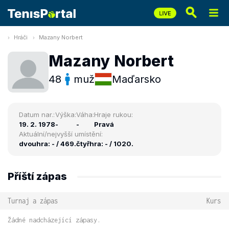
Hráči
Mazany Norbert
Mazany Norbert
48
muž
Maďarsko
Datum nar.:
Výška:
Váha:
Hraje rukou:
19. 2. 1978
-
-
Pravá
Aktuální/nejvyšší umístění:
dvouhra: - / 469.
čtyřhra: - / 1020.
Příští zápas
Turnaj a zápas
Kurs
Žádné nadcházející zápasy.