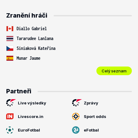
Zranění hráči
Diallo Gabriel
Tararudee Lanlana
Siniaková Kateřina
Munar Jaume
Celý seznam
Partneři
Live výsledky
Zprávy
Livescore.in
Sport odds
EuroFotbal
eFotbal