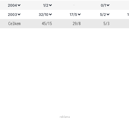
-
2004
1/2
0/1
2003
32/10
17/5
5/2
Celkem
45/15
29/8
5/3