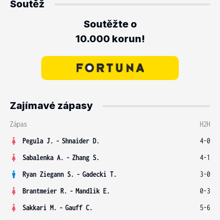
Soutěž
Soutěžte o
10.000 korun!
Zajímavé zápasy
Zápas
H2H
Pegula J.
-
Shnaider D.
4-0
Sabalenka A.
-
Zhang S.
4-1
Ryan Ziegann S.
-
Gadecki T.
3-0
Brantmeier R.
-
Mandlik E.
0-3
Sakkari M.
-
Gauff C.
5-6