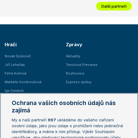
Další partneři
Hráči
Zprávy
Novak Djokovič
Aktuality
Jiří Lehečka
Tenisová Previews
Petra Kvitová
Rozhovory
Markéta Vondroušová
Express zprávy
Iga Swiatek
Marie Bouzková
Ochrana vašich osobních údajů nás
Žebříčky
Kalendář turnajů
zajímá
My a naši partneři
997
ukládáme do vašeho zařízení
Žebříček ATP (muži)
Australian Open
osobní údaje, jako jsou údaje o prohlížení nebo jedinečné
Žebříček WTA (ženy)
French Open
identifikátory, a máme k nim přístup. Výběr Souhlasím
umožňuje, aby sledovací technologie podporovaly účely
Sázkařský žebříček
Wimbledon