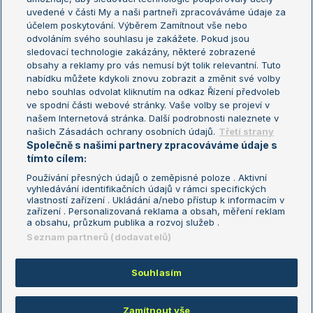
uvedené v části My a naši partneři zpracováváme údaje za
US Open
účelem poskytování. Výběrem Zamítnout vše nebo
odvoláním svého souhlasu je zakážete. Pokud jsou
Turnaj mistrů
sledovací technologie zakázány, některé zobrazené
Turnaj mistryň
obsahy a reklamy pro vás nemusí být tolik relevantní. Tuto
Aktualní trendy
nabídku můžete kdykoli znovu zobrazit a změnit své volby
nebo souhlas odvolat kliknutím na odkaz Řízení předvoleb
ve spodní části webové stránky. Vaše volby se projeví v
Fotbalové přestupy
našem Internetová stránka. Další podrobnosti naleznete v
Livesport Daily
našich Zásadách ochrany osobních údajů.
Třetí strany
Společně s našimi partnery zpracováváme údaje s
LS Prague Open
tímto cílem:
Používání přesných údajů o zeměpisné poloze . Aktivní
vyhledávání identifikačních údajů v rámci specifických
vlastností zařízení . Ukládání a/nebo přístup k informacím v
Podmínky užití
Nastavení soukromí
zařízení . Personalizovaná reklama a obsah, měření reklam
GDPR a žurnalistika
Reklama
a obsahu, průzkum publika a rozvoj služeb .
Informace o zpracování osobních
Kontakt
Seznam partnerů (dodavatelů)
údajů
Tiráž
Souhlasím
Copyright © 2008-2026 TenisPortal.cz. Využíváme zpravodajství ČTK.
Zamítnout vše