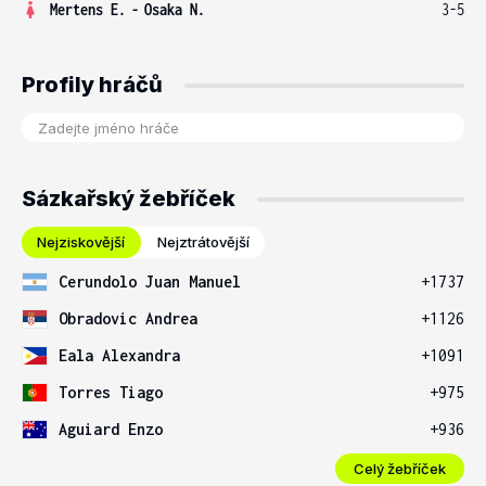
Mertens E.
-
Osaka N.
3-5
Profily hráčů
Sázkařský žebříček
Nejziskovější
Nejztrátovější
Cerundolo Juan Manuel
+1737
Obradovic Andrea
+1126
Eala Alexandra
+1091
Torres Tiago
+975
Aguiard Enzo
+936
Celý žebříček