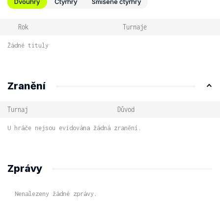
Dvouhry
Čtyřhry
Smíšené čtyřhry
Rok
Turnaje
Žádné tituly
Zranění
Turnaj
Důvod
U hráče nejsou evidována žádná zranění.
Zprávy
Nenalezeny žádné zprávy.