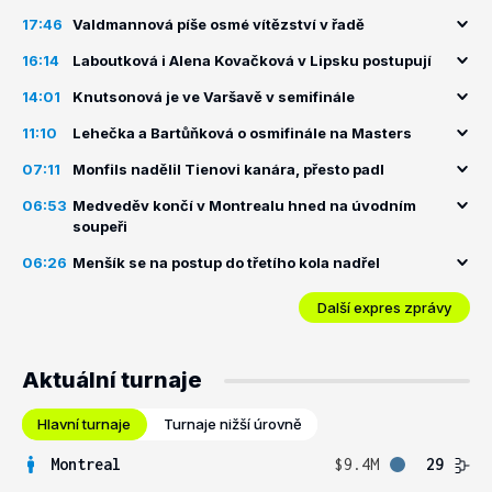
17:46
Valdmannová píše osmé vítězství v řadě
16:14
Laboutková i Alena Kovačková v Lipsku postupují
14:01
Knutsonová je ve Varšavě v semifinále
11:10
Lehečka a Bartůňková o osmifinále na Masters
07:11
Monfils nadělil Tienovi kanára, přesto padl
06:53
Medveděv končí v Montrealu hned na úvodním
soupeři
06:26
Menšík se na postup do třetího kola nadřel
Další expres zprávy
Aktuální turnaje
Hlavní turnaje
Turnaje nižší úrovně
Montreal
$9.4M
29