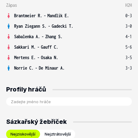
Zápas
H2H
Brantmeier R.
-
Mandlik E.
0-3
Ryan Ziegann S.
-
Gadecki T.
3-0
Sabalenka A.
-
Zhang S.
4-1
Sakkari M.
-
Gauff C.
5-6
Mertens E.
-
Osaka N.
3-5
Norrie C.
-
De Minaur A.
3-3
Profily hráčů
Sázkařský žebříček
Nejziskovější
Nejztrátovější