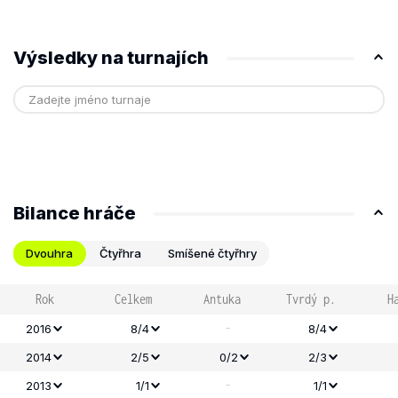
Výsledky na turnajích
Bilance hráče
Dvouhra
Čtyřhra
Smíšené čtyřhry
Rok
Celkem
Antuka
Tvrdý p.
H
-
2016
8/4
8/4
2014
2/5
0/2
2/3
-
2013
1/1
1/1