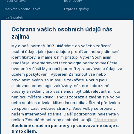
Petra Kvitová
Rozhovory
Markéta Vondroušová
Express zprávy
Iga Swiatek
Marie Bouzková
Ochrana vašich osobních údajů nás
Žebříčky
Kalendář turnajů
zajímá
My a naši partneři
997
ukládáme do vašeho zařízení
Žebříček ATP (muži)
Australian Open
osobní údaje, jako jsou údaje o prohlížení nebo jedinečné
Žebříček WTA (ženy)
French Open
identifikátory, a máme k nim přístup. Výběr Souhlasím
umožňuje, aby sledovací technologie podporovaly účely
Sázkařský žebříček
Wimbledon
uvedené v části My a naši partneři zpracováváme údaje za
US Open
účelem poskytování. Výběrem Zamítnout vše nebo
odvoláním svého souhlasu je zakážete. Pokud jsou
Turnaj mistrů
sledovací technologie zakázány, některé zobrazené
Turnaj mistryň
obsahy a reklamy pro vás nemusí být tolik relevantní. Tuto
Aktualní trendy
nabídku můžete kdykoli znovu zobrazit a změnit své volby
nebo souhlas odvolat kliknutím na odkaz Řízení předvoleb
ve spodní části webové stránky. Vaše volby se projeví v
Fotbalové přestupy
našem Internetová stránka. Další podrobnosti naleznete v
Livesport Daily
našich Zásadách ochrany osobních údajů.
Třetí strany
Společně s našimi partnery zpracováváme údaje s
LS Prague Open
tímto cílem: