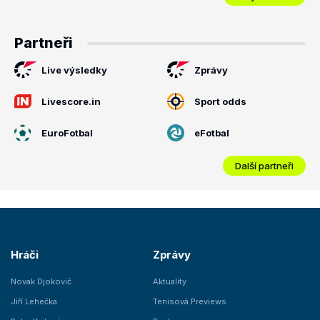
Partneři
Live výsledky
Zprávy
Livescore.in
Sport odds
EuroFotbal
eFotbal
Další partneři
Hráči
Zprávy
Novak Djokovič
Aktuality
Jiří Lehečka
Tenisová Previews