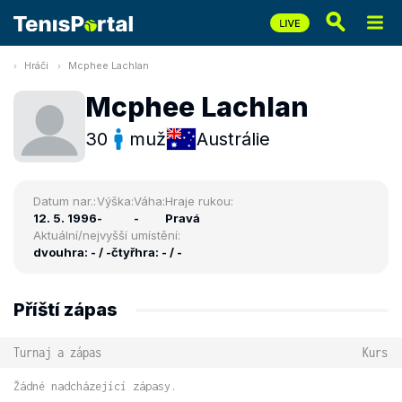
Hráči
Mcphee Lachlan
Mcphee Lachlan
30
muž
Austrálie
Datum nar.:
Výška:
Váha:
Hraje rukou:
12. 5. 1996
-
-
Pravá
Aktuální/nejvyšší umístění:
dvouhra: - / -
čtyřhra: - / -
Příští zápas
Turnaj a zápas
Kurs
Žádné nadcházející zápasy.