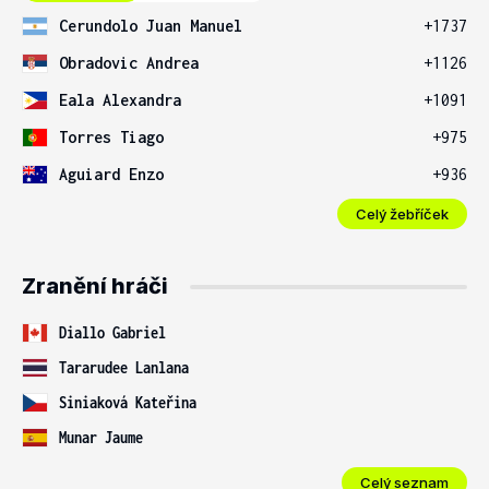
Cerundolo Juan Manuel
+1737
Obradovic Andrea
+1126
Eala Alexandra
+1091
Torres Tiago
+975
Aguiard Enzo
+936
Celý žebříček
Zranění hráči
Diallo Gabriel
Tararudee Lanlana
Siniaková Kateřina
Munar Jaume
Celý seznam