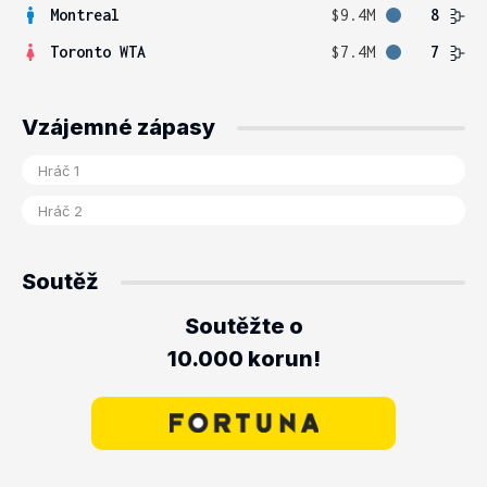
Montreal
$9.4M
8
Toronto WTA
$7.4M
7
Vzájemné zápasy
Soutěž
Soutěžte o
10.000 korun!