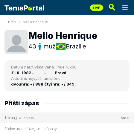
Hráči
Mello Henrique
Mello Henrique
43
muž
Brazílie
Datum nar.:
Výška:
Váha:
Hraje rukou:
11. 9. 1982
-
-
Pravá
Aktuální/nejvyšší umístění:
dvouhra: - / 888.
čtyřhra: - / 349.
Příští zápas
Turnaj a zápas
Kurs
Žádné nadcházející zápasy.