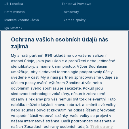
Jiří Lehečka
Tenisová Previews
Petra Kvitová
Rozhovory
Markéta Vondroušová
Express zprávy
Iga Swiatek
Marie Bouzková
Ochrana vašich osobních údajů nás
Žebříčky
Kalendář turnajů
zajímá
My a naši partneři
999
ukládáme do vašeho zařízení
Žebříček ATP (muži)
Australian Open
osobní údaje, jako jsou údaje o prohlížení nebo jedinečné
Žebříček WTA (ženy)
French Open
identifikátory, a máme k nim přístup. Výběr Souhlasím
umožňuje, aby sledovací technologie podporovaly účely
Sázkařský žebříček
Wimbledon
uvedené v části My a naši partneři zpracováváme údaje za
US Open
účelem poskytování. Výběrem Zamítnout vše nebo
odvoláním svého souhlasu je zakážete. Pokud jsou
Turnaj mistrů
sledovací technologie zakázány, některé zobrazené
Turnaj mistryň
obsahy a reklamy pro vás nemusí být tolik relevantní. Tuto
Aktualní trendy
nabídku můžete kdykoli znovu zobrazit a změnit své volby
nebo souhlas odvolat kliknutím na odkaz Řízení předvoleb
ve spodní části webové stránky. Vaše volby se projeví v
Fotbalové přestupy
našem Internetová stránka. Další podrobnosti naleznete v
Livesport Daily
našich Zásadách ochrany osobních údajů.
Třetí strany