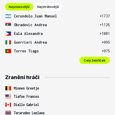
Nejziskovější
Nejztrátovější
Cerundolo Juan Manuel
+1737
Obradovic Andrea
+1126
Eala Alexandra
+1081
Guerrieri Andrea
+995
Torres Tiago
+975
Celý žebříček
Zranění hráči
Minnen Greetje
Tiafoe Frances
Diallo Gabriel
Tararudee Lanlana