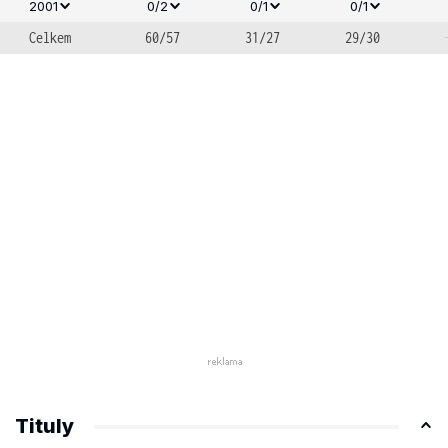
2001
0/2
0/1
0/1
Celkem
60/57
31/27
29/30
Tituly