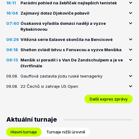
16:11
Parádní pohled na žebříček nejlepších tenistek
16:04
Zajímavý dotaz Djokoviče pobavil
07:40
Ósakaová vyřadila domácí naději a vyzve
Rybakinovou
06:26
Vítězná série Ealaové skončila na Bencicové
06:18
Shelton zvládl bitvu s Fonsecou a vyzve Menšíka
06:13
Menšík si poradil i s Van De Zandschulpem a je ve
čtvrtfinále
09.08.
Gauffová zastavila jízdu ruské teenagerky
09.08.
22 Čechů si zahraje US Open
Další expres zprávy
Aktuální turnaje
Hlavní turnaje
Turnaje nižší úrovně