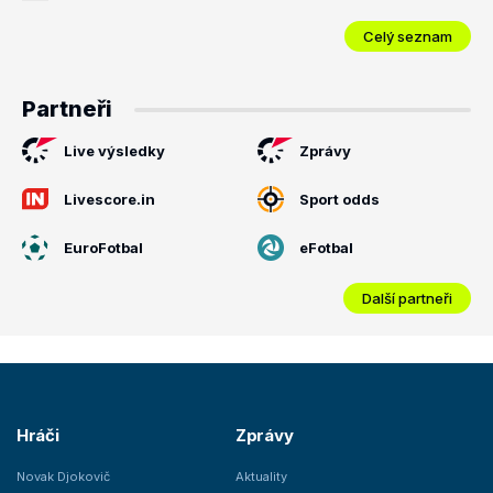
Celý seznam
Partneři
Live výsledky
Zprávy
Livescore.in
Sport odds
EuroFotbal
eFotbal
Další partneři
Hráči
Zprávy
Novak Djokovič
Aktuality