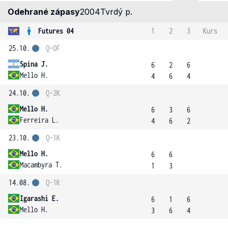
Odehrané zápasy
2004
Tvrdý p.
Futures 04
1
2
3
Kurs
25.10.
Q-OF
Spina J.
6
2
6
Mello H.
4
6
4
24.10.
Q-2K
Mello H.
6
3
6
Ferreira L.
4
6
2
23.10.
Q-1K
Mello H.
6
6
Macambyra T.
1
3
14.08.
Q-1K
Igarashi E.
6
1
6
Mello H.
3
6
4