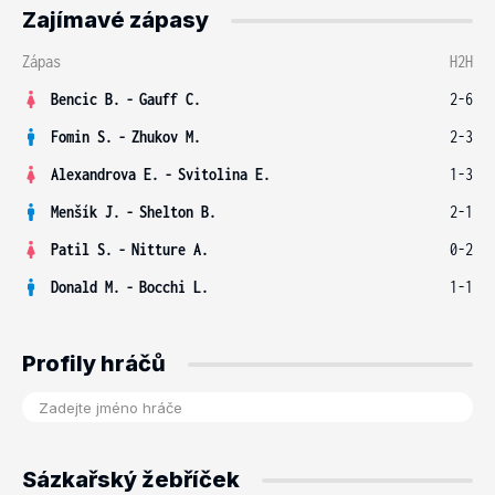
Zajímavé zápasy
Zápas
H2H
Bencic B.
-
Gauff C.
2-6
Fomin S.
-
Zhukov M.
2-3
Alexandrova E.
-
Svitolina E.
1-3
Menšík J.
-
Shelton B.
2-1
Patil S.
-
Nitture A.
0-2
Donald M.
-
Bocchi L.
1-1
Profily hráčů
Sázkařský žebříček