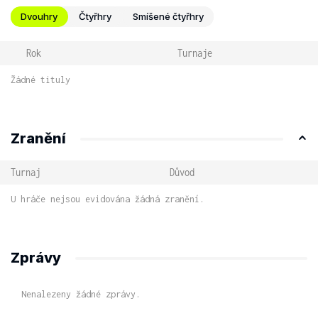
Dvouhry
Čtyřhry
Smíšené čtyřhry
Rok
Turnaje
Žádné tituly
Zranění
Turnaj
Důvod
U hráče nejsou evidována žádná zranění.
Zprávy
Nenalezeny žádné zprávy.