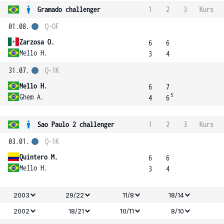
Gramado challenger
1
2
3
Kurs
01.08.
Q-OF
Zarzosa O.
6
6
Mello H.
3
4
31.07.
Q-1K
Mello H.
6
7
5
Ghem A.
4
6
Sao Paulo 2 challenger
1
2
3
Kurs
03.01.
Q-1K
Quintero M.
6
6
Mello H.
3
4
2003
29/22
11/8
18/14
2002
18/21
10/11
8/10