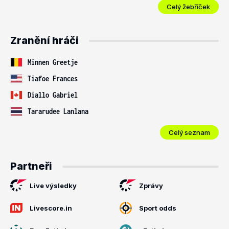
Celý žebříček
Zranění hráči
Minnen Greetje
Tiafoe Frances
Diallo Gabriel
Tararudee Lanlana
Celý seznam
Partneři
Live výsledky
Zprávy
Livescore.in
Sport odds