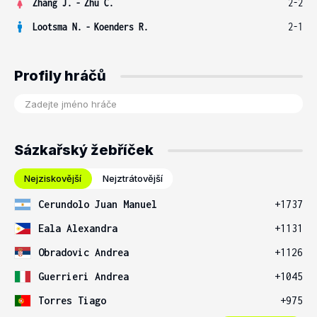
Zhang J.
-
Zhu C.
2-2
Lootsma N.
-
Koenders R.
2-1
Profily hráčů
Sázkařský žebříček
Nejziskovější
Nejztrátovější
Cerundolo Juan Manuel
+1737
Eala Alexandra
+1131
Obradovic Andrea
+1126
Guerrieri Andrea
+1045
Torres Tiago
+975