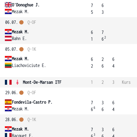
O'Donoghue J.
7
6
Mezak M.
5
3
06.07.
Q-OF
Mezak M.
6
7
2
Bahn E.
1
6
05.07.
Q-1K
Mezak M.
6
2
6
Liachoviciute E.
2
6
4
Mont-De-Marsan ITF
1
2
3
Kurs
29.06.
Q-OF
Fondevila-Castro P.
7
3
6
6
Mezak M.
6
6
4
28.06.
Q-1K
Mezak M.
7
3
6
3
Bacquet E.
6
6
4