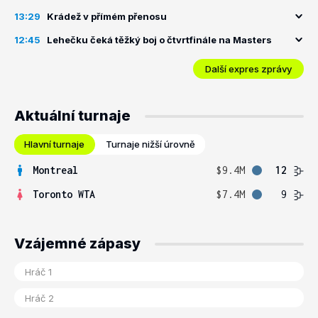
13:29
Krádež v přímém přenosu
12:45
Lehečku čeká těžký boj o čtvrtfinále na Masters
Další expres zprávy
Aktuální turnaje
Hlavní turnaje
Turnaje nižší úrovně
Montreal
$9.4M
12
Toronto WTA
$7.4M
9
Vzájemné zápasy