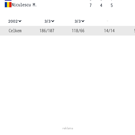
Niculescu M.
7
4
5
-
2002
3/3
3/3
Celkem
186/107
118/66
14/14