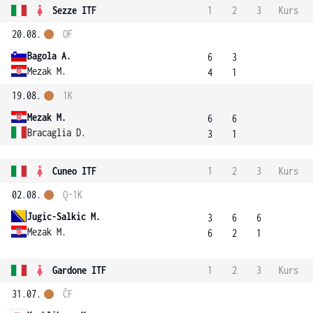
Sezze ITF
1
2
3
Kurs
20.08.
OF
Bagola A.
6
3
Mezak M.
4
1
19.08.
1K
Mezak M.
6
6
Bracaglia D.
3
1
Cuneo ITF
1
2
3
Kurs
02.08.
Q-1K
Jugic-Salkic M.
3
6
6
Mezak M.
6
2
1
Gardone ITF
1
2
3
Kurs
31.07.
ČF