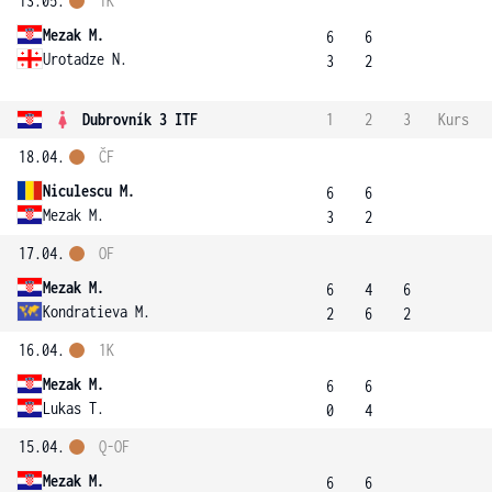
13.05.
1K
Mezak M.
6
6
Urotadze N.
3
2
Dubrovník 3 ITF
1
2
3
Kurs
18.04.
ČF
Niculescu M.
6
6
Mezak M.
3
2
17.04.
OF
Mezak M.
6
4
6
Kondratieva M.
2
6
2
16.04.
1K
Mezak M.
6
6
Lukas T.
0
4
15.04.
Q-OF
Mezak M.
6
6