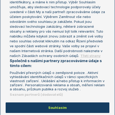
identifikátory, a máme k nim přístup. Výběr Souhlasím
umožňuje, aby sledovací technologie podporovaly účely
Sázkařský žebříček
Wimbledon
uvedené v části My a naši partneři zpracováváme údaje za
US Open
účelem poskytování. Výběrem Zamítnout vše nebo
odvoláním svého souhlasu je zakážete. Pokud jsou
Turnaj mistrů
sledovací technologie zakázány, některé zobrazené
Turnaj mistryň
obsahy a reklamy pro vás nemusí být tolik relevantní. Tuto
Aktualní trendy
nabídku můžete kdykoli znovu zobrazit a změnit své volby
nebo souhlas odvolat kliknutím na odkaz Řízení předvoleb
ve spodní části webové stránky. Vaše volby se projeví v
Fotbalové přestupy
našem Internetová stránka. Další podrobnosti naleznete v
Livesport Daily
našich Zásadách ochrany osobních údajů.
Třetí strany
Společně s našimi partnery zpracováváme údaje s
LS Prague Open
tímto cílem:
Používání přesných údajů o zeměpisné poloze . Aktivní
vyhledávání identifikačních údajů v rámci specifických
vlastností zařízení . Ukládání a/nebo přístup k informacím v
Podmínky užití
Nastavení soukromí
zařízení . Personalizovaná reklama a obsah, měření reklam
GDPR a žurnalistika
Reklama
a obsahu, průzkum publika a rozvoj služeb .
Informace o zpracování osobních
Kontakt
Seznam partnerů (dodavatelů)
údajů
Tiráž
Souhlasím
Copyright © 2008-2026 TenisPortal.cz. Využíváme zpravodajství ČTK.