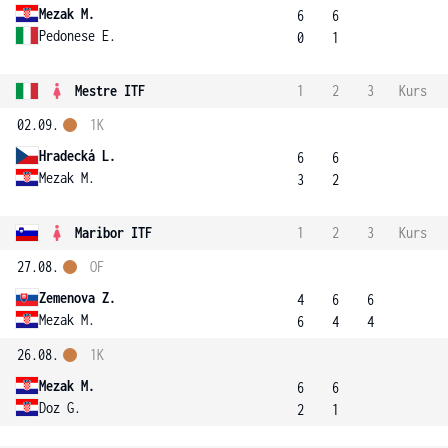
Mezak M.
6
6
Pedonese E.
0
1
Mestre ITF
1
2
3
Kurs
02.09.
1K
Hradecká L.
6
6
Mezak M.
3
2
Maribor ITF
1
2
3
Kurs
27.08.
OF
Zemenova Z.
4
6
6
Mezak M.
6
4
4
26.08.
1K
Mezak M.
6
6
Doz G.
2
1