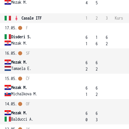
Mezak M.
4
5
Casale ITF
1
2
3
Kurs
17.05.
F
Disderi S.
6
1
6
Mezak M.
1
6
2
16.05.
SF
Mezak M.
6
6
Tamaela E.
2
2
15.05.
ČF
Mezak M.
6
6
Michalkova M.
1
2
14.05.
OF
Mezak M.
6
6
Balducci A.
0
3