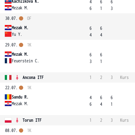
Kachlikova K.
4
6
6
Mezak M.
6
1
3
30.07.
OF
Mezak M.
6
6
Yu Y.
4
4
29.07.
1K
Mezak M.
6
6
Feuerstein C.
3
1
Ancona ITF
1
2
3
Kurs
22.07.
1K
Sandu R.
4
6
6
Mezak M.
6
4
1
Torun ITF
1
2
3
Kurs
08.07.
1K