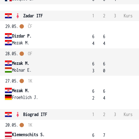
Zadar ITF
1
2
3
Kurs
29.05.
ČF
Dizdar P.
6
6
Mezak M.
4
4
28.05.
OF
Mezak M.
6
6
Molnar E.
3
0
27.05.
1K
Mezak M.
6
6
Froehlich J.
2
4
Biograd ITF
1
2
3
Kurs
20.05.
1K
Klemenschits S.
6
7