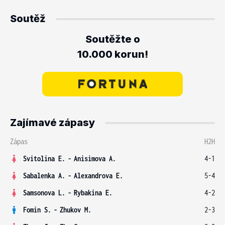
Soutěž
Soutěžte o
10.000 korun!
Zajímavé zápasy
Zápas
H2H
Svitolina E.
-
Anisimova A.
4-1
Sabalenka A.
-
Alexandrova E.
5-4
Samsonova L.
-
Rybakina E.
4-2
Fomin S.
-
Zhukov M.
2-3