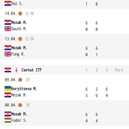
Doz G.
1
0
14.04.
Q-3K
Mezak M.
6
6
South M.
0
0
13.04.
Q-2K
Mezak M.
6
6
Fong R.
0
1
Cavtat ITF
1
2
3
Kurs
09.04.
OF
Koryttseva M.
6
2
6
Mezak M.
3
6
4
08.04.
1K
Mezak M.
6
6
Fodor S.
4
4