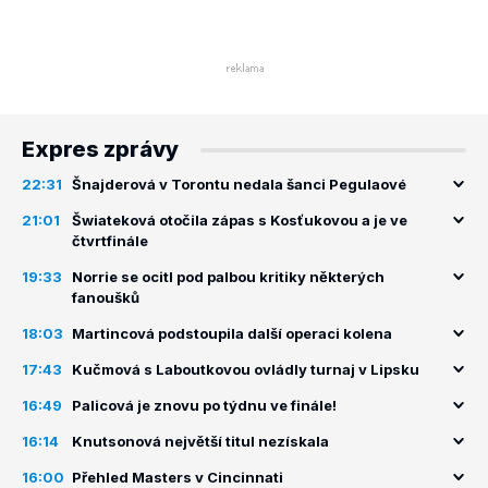
Expres zprávy
22:31
Šnajderová v Torontu nedala šanci Pegulaové
21:01
Šwiateková otočila zápas s Kosťukovou a je ve
čtvrtfinále
19:33
Norrie se ocitl pod palbou kritiky některých
fanoušků
18:03
Martincová podstoupila další operaci kolena
17:43
Kučmová s Laboutkovou ovládly turnaj v Lipsku
16:49
Palicová je znovu po týdnu ve finále!
16:14
Knutsonová největší titul nezískala
16:00
Přehled Masters v Cincinnati