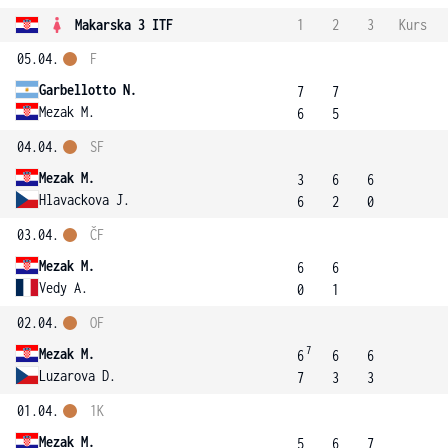
Makarska 3 ITF
1
2
3
Kurs
05.04.
F
Garbellotto N.
7
7
Mezak M.
6
5
04.04.
SF
Mezak M.
3
6
6
Hlavackova J.
6
2
0
03.04.
ČF
Mezak M.
6
6
Vedy A.
0
1
02.04.
OF
7
Mezak M.
6
6
6
Luzarova D.
7
3
3
01.04.
1K
Mezak M.
5
6
7