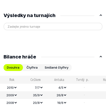
Výsledky na turnajích
Bilance hráče
Dvouhra
Čtyřhra
Smíšené čtyřhry
Rok
Celkem
Antuka
Tvrdý p.
H
-
2010
7/7
4/5
-
2009
35/9
26/8
-
2008
20/8
19/6