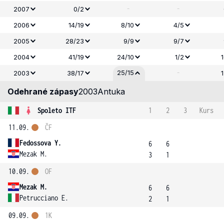
-
-
2007
0/2
2006
14/19
8/10
4/5
2005
28/23
9/9
9/7
2004
41/19
24/10
1/2
-
25/15
2003
38/17
Odehrané zápasy
2003
Antuka
Spoleto ITF
1
2
3
Kurs
11.09.
ČF
Fedossova Y.
6
6
Mezak M.
3
1
10.09.
OF
Mezak M.
6
6
Petrucciano E.
2
1
09.09.
1K