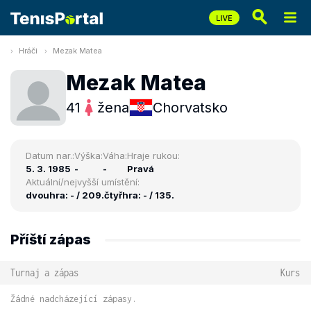
Hráči
Mezak Matea
Mezak Matea
41
žena
Chorvatsko
Datum nar.:
Výška:
Váha:
Hraje rukou:
5. 3. 1985
-
-
Pravá
Aktuální/nejvyšší umístění:
dvouhra: - / 209.
čtyřhra: - / 135.
Příští zápas
Turnaj a zápas
Kurs
Žádné nadcházející zápasy.