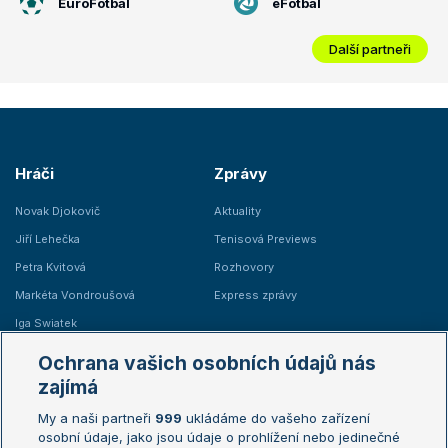
EuroFotbal
eFotbal
Další partneři
Hráči
Zprávy
Novak Djokovič
Aktuality
Jiří Lehečka
Tenisová Previews
Petra Kvitová
Rozhovory
Markéta Vondroušová
Express zprávy
Iga Swiatek
Marie Bouzková
Ochrana vašich osobních údajů nás
Žebříčky
Kalendář turnajů
zajímá
My a naši partneři
999
ukládáme do vašeho zařízení
Žebříček ATP (muži)
Australian Open
osobní údaje, jako jsou údaje o prohlížení nebo jedinečné
Žebříček WTA (ženy)
French Open