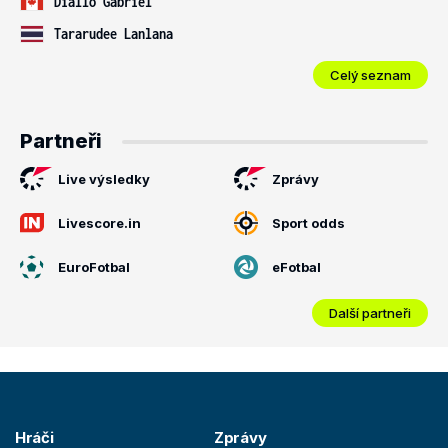
Diallo Gabriel
Tararudee Lanlana
Celý seznam
Partneři
Live výsledky
Zprávy
Livescore.in
Sport odds
EuroFotbal
eFotbal
Další partneři
Hráči
Zprávy