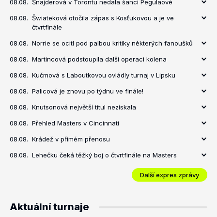
08.08.
Šnajderová v Torontu nedala šanci Pegulaové
08.08.
Šwiateková otočila zápas s Kosťukovou a je ve
čtvrtfinále
08.08.
Norrie se ocitl pod palbou kritiky některých fanoušků
08.08.
Martincová podstoupila další operaci kolena
08.08.
Kučmová s Laboutkovou ovládly turnaj v Lipsku
08.08.
Palicová je znovu po týdnu ve finále!
08.08.
Knutsonová největší titul nezískala
08.08.
Přehled Masters v Cincinnati
08.08.
Krádež v přímém přenosu
08.08.
Lehečku čeká těžký boj o čtvrtfinále na Masters
Další expres zprávy
Aktuální turnaje