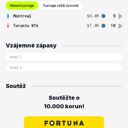
Hlavní turnaje
Turnaje nižší úrovně
Montreal
$9.4M
9
Toronto WTA
$7.4M
10
Vzájemné zápasy
Soutěž
Soutěžte o
10.000 korun!