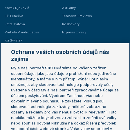
Novak Djokovič
Aktuality
Jiří Lehečka
Tenisová Previews
Petra Kvitová
Rozhovory
Markéta Vondroušová
Express zprávy
Iga Swiatek
Marie Bouzková
Ochrana vašich osobních údajů nás
Žebříčky
Kalendář turnajů
zajímá
My a naši partneři
999
ukládáme do vašeho zařízení
Žebříček ATP (muži)
Australian Open
osobní údaje, jako jsou údaje o prohlížení nebo jedinečné
Žebříček WTA (ženy)
French Open
identifikátory, a máme k nim přístup. Výběr Souhlasím
umožňuje, aby sledovací technologie podporovaly účely
Sázkařský žebříček
Wimbledon
uvedené v části My a naši partneři zpracováváme údaje za
US Open
účelem poskytování. Výběrem Zamítnout vše nebo
odvoláním svého souhlasu je zakážete. Pokud jsou
Turnaj mistrů
sledovací technologie zakázány, některé zobrazené
Turnaj mistryň
obsahy a reklamy pro vás nemusí být tolik relevantní. Tuto
Aktualní trendy
nabídku můžete kdykoli znovu zobrazit a změnit své volby
nebo souhlas odvolat kliknutím na odkaz Řízení předvoleb
ve spodní části webové stránky. Vaše volby se projeví v
Fotbalové přestupy