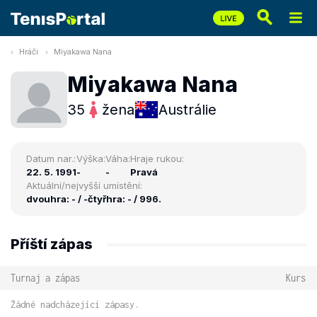
Hráči
Miyakawa Nana
Miyakawa Nana
35
žena
Austrálie
Datum nar.:
Výška:
Váha:
Hraje rukou:
22. 5. 1991
-
-
Pravá
Aktuální/nejvyšší umístění:
dvouhra: - / -
čtyřhra: - / 996.
Příští zápas
Turnaj a zápas
Kurs
Žádné nadcházející zápasy.