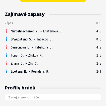
Zajímavé zápasy
Zápas
H2H
Miroshnichenko V.
-
Khatamova S.
4-0
D'Agostino S.
-
Tabacco G.
0-3
Samsonova L.
-
Rybakina E.
4-2
Fomin S.
-
Zhukov M.
2-3
Zhang J.
-
Zhu C.
2-2
Lootsma N.
-
Koenders R.
2-1
Profily hráčů