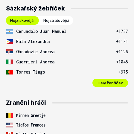
Sázkařský žebříček
Nejziskovější
Nejztrátovější
Cerundolo Juan Manuel
+1737
Eala Alexandra
+1131
Obradovic Andrea
+1126
Guerrieri Andrea
+1045
Torres Tiago
+975
Celý žebříček
Zranění hráči
Minnen Greetje
Tiafoe Frances