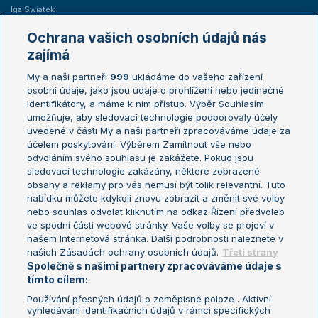
Iga Swiatek
Marie Bouzková
Ochrana vašich osobních údajů nás
Žebříčky
Kalendář turnajů
zajímá
My a naši partneři
999
ukládáme do vašeho zařízení
Žebříček ATP (muži)
Australian Open
osobní údaje, jako jsou údaje o prohlížení nebo jedinečné
Žebříček WTA (ženy)
French Open
identifikátory, a máme k nim přístup. Výběr Souhlasím
umožňuje, aby sledovací technologie podporovaly účely
Sázkařský žebříček
Wimbledon
uvedené v části My a naši partneři zpracováváme údaje za
US Open
účelem poskytování. Výběrem Zamítnout vše nebo
odvoláním svého souhlasu je zakážete. Pokud jsou
Turnaj mistrů
sledovací technologie zakázány, některé zobrazené
Turnaj mistryň
obsahy a reklamy pro vás nemusí být tolik relevantní. Tuto
Aktualní trendy
nabídku můžete kdykoli znovu zobrazit a změnit své volby
nebo souhlas odvolat kliknutím na odkaz Řízení předvoleb
ve spodní části webové stránky. Vaše volby se projeví v
Fotbalové přestupy
našem Internetová stránka. Další podrobnosti naleznete v
Livesport Daily
našich Zásadách ochrany osobních údajů.
Třetí strany
Společně s našimi partnery zpracováváme údaje s
LS Prague Open
tímto cílem:
Používání přesných údajů o zeměpisné poloze . Aktivní
vyhledávání identifikačních údajů v rámci specifických