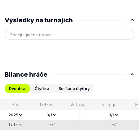
Výsledky na turnajích
Bilance hráče
Dvouhra
Čtyřhra
Smíšené čtyřhry
Rok
Celkem
Antuka
Tvrdý p.
H
-
2025
0/1
0/1
Celkem
0/1
-
0/1