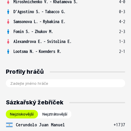
Miroshnichenko V.
-
Khatamova S.
4-0
D'Agostino S.
-
Tabacco G.
0-3
Samsonova L.
-
Rybakina E.
4-2
Fomin S.
-
Zhukov M.
2-3
Alexandrova E.
-
Svitolina E.
1-3
Lootsma N.
-
Koenders R.
2-1
Profily hráčů
Sázkařský žebříček
Nejziskovější
Nejztrátovější
Cerundolo Juan Manuel
+1737