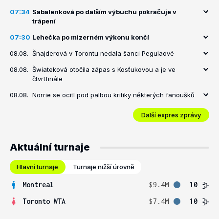
07:34
Sabalenková po dalším výbuchu pokračuje v
trápení
07:30
Lehečka po mizerném výkonu končí
08.08.
Šnajderová v Torontu nedala šanci Pegulaové
08.08.
Šwiateková otočila zápas s Kosťukovou a je ve
čtvrtfinále
08.08.
Norrie se ocitl pod palbou kritiky některých fanoušků
Další expres zprávy
Aktuální turnaje
Hlavní turnaje
Turnaje nižší úrovně
Montreal
$9.4M
10
Toronto WTA
$7.4M
10