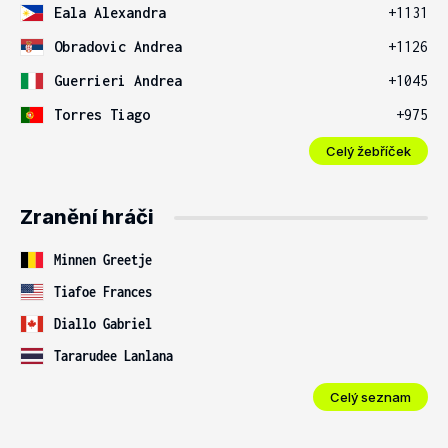
Eala Alexandra
+1131
Obradovic Andrea
+1126
Guerrieri Andrea
+1045
Torres Tiago
+975
Celý žebříček
Zranění hráči
Minnen Greetje
Tiafoe Frances
Diallo Gabriel
Tararudee Lanlana
Celý seznam