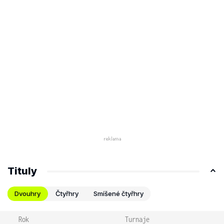
Tituly
Dvouhry
Čtyřhry
Smíšené čtyřhry
Rok
Turnaje