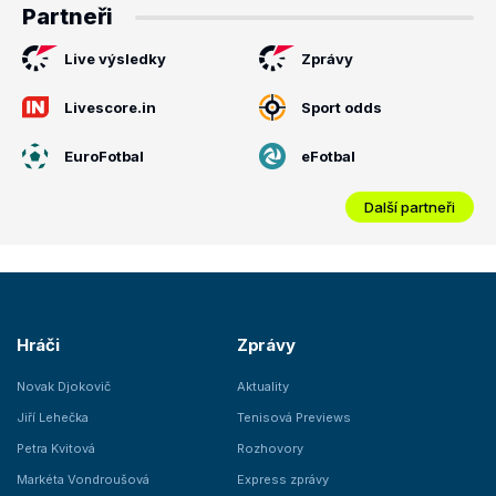
Partneři
Live výsledky
Zprávy
Livescore.in
Sport odds
EuroFotbal
eFotbal
Další partneři
Hráči
Zprávy
Novak Djokovič
Aktuality
Jiří Lehečka
Tenisová Previews
Petra Kvitová
Rozhovory
Markéta Vondroušová
Express zprávy