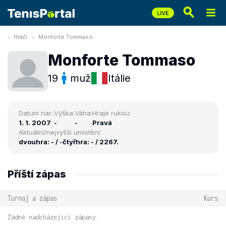
Hráči
Monforte Tommaso
Monforte Tommaso
19
muž
Itálie
Datum nar.:
Výška:
Váha:
Hraje rukou:
1. 1. 2007
-
-
Pravá
Aktuální/nejvyšší umístění:
dvouhra: - / -
čtyřhra: - / 2267.
Příští zápas
Turnaj a zápas
Kurs
Žádné nadcházející zápasy.