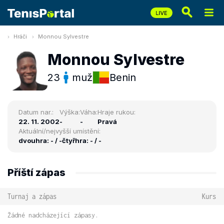
Hráči
Monnou Sylvestre
Monnou Sylvestre
23
muž
Benin
Datum nar.:
Výška:
Váha:
Hraje rukou:
22. 11. 2002
-
-
Pravá
Aktuální/nejvyšší umístění:
dvouhra: - / -
čtyřhra: - / -
Příští zápas
Turnaj a zápas
Kurs
Žádné nadcházející zápasy.