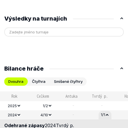
Výsledky na turnajích
Bilance hráče
Dvouhra
Čtyřhra
Smíšené čtyřhry
Rok
Celkem
Antuka
Tvrdý p.
H
-
-
2025
1/2
-
1/1
2024
4/10
Odehrané zápasy
2024
Tvrdý p.