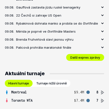
09.08.
Gauffová zastavila jízdu ruské teenagerky
09.08.
22 Čechů si zahraje US Open
09.08.
Rybakinová dohnala manko a probila se do čtvrtfinále
09.08.
Mérida je poprvé ve čtvrtfinále Masters
09.08.
Brenda Fruhvirtová slaví jasnou výhru
09.08.
Palicová prohrála maratonské finále
Další expres zprávy
Aktuální turnaje
Hlavní turnaje
Turnaje nižší úrovně
Montreal
$9.4M
8
Toronto WTA
$7.4M
7