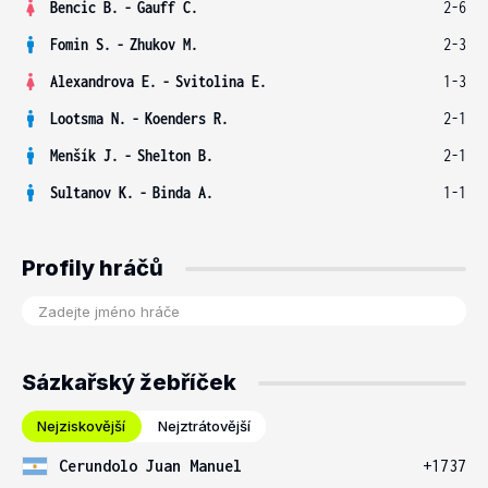
Bencic B.
-
Gauff C.
2-6
Fomin S.
-
Zhukov M.
2-3
Alexandrova E.
-
Svitolina E.
1-3
Lootsma N.
-
Koenders R.
2-1
Menšík J.
-
Shelton B.
2-1
Sultanov K.
-
Binda A.
1-1
Profily hráčů
Sázkařský žebříček
Nejziskovější
Nejztrátovější
Cerundolo Juan Manuel
+1737