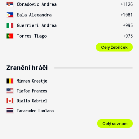
Obradovic Andrea
+1126
Eala Alexandra
+1081
Guerrieri Andrea
+995
Torres Tiago
+975
Celý žebříček
Zranění hráči
Minnen Greetje
Tiafoe Frances
Diallo Gabriel
Tararudee Lanlana
Celý seznam