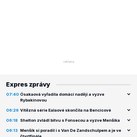
Expres zprávy
07:40
Ósakaová vyřadila domácí naději a vyzve
Rybakinovou
06:26
Vítězná série Ealaové skončila na Bencicové
06:18
Shelton zvládl bitvu s Fonsecou a vyzve Menšíka
06:13
Menšík si poradil i s Van De Zandschulpem a je ve
čtvrtfinále