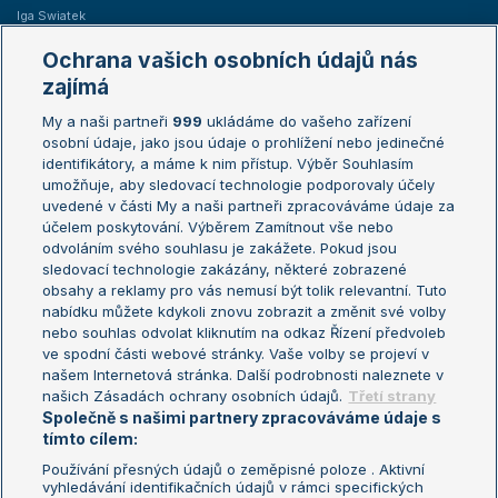
Iga Swiatek
Marie Bouzková
Ochrana vašich osobních údajů nás
Žebříčky
Kalendář turnajů
zajímá
My a naši partneři
999
ukládáme do vašeho zařízení
Žebříček ATP (muži)
Australian Open
osobní údaje, jako jsou údaje o prohlížení nebo jedinečné
Žebříček WTA (ženy)
French Open
identifikátory, a máme k nim přístup. Výběr Souhlasím
umožňuje, aby sledovací technologie podporovaly účely
Sázkařský žebříček
Wimbledon
uvedené v části My a naši partneři zpracováváme údaje za
US Open
účelem poskytování. Výběrem Zamítnout vše nebo
odvoláním svého souhlasu je zakážete. Pokud jsou
Turnaj mistrů
sledovací technologie zakázány, některé zobrazené
Turnaj mistryň
obsahy a reklamy pro vás nemusí být tolik relevantní. Tuto
Aktualní trendy
nabídku můžete kdykoli znovu zobrazit a změnit své volby
nebo souhlas odvolat kliknutím na odkaz Řízení předvoleb
ve spodní části webové stránky. Vaše volby se projeví v
Fotbalové přestupy
našem Internetová stránka. Další podrobnosti naleznete v
Livesport Daily
našich Zásadách ochrany osobních údajů.
Třetí strany
Společně s našimi partnery zpracováváme údaje s
LS Prague Open
tímto cílem:
Používání přesných údajů o zeměpisné poloze . Aktivní
vyhledávání identifikačních údajů v rámci specifických