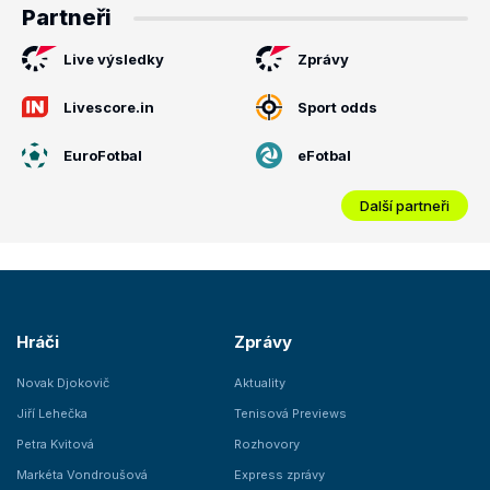
Partneři
Live výsledky
Zprávy
Livescore.in
Sport odds
EuroFotbal
eFotbal
Další partneři
Hráči
Zprávy
Novak Djokovič
Aktuality
Jiří Lehečka
Tenisová Previews
Petra Kvitová
Rozhovory
Markéta Vondroušová
Express zprávy