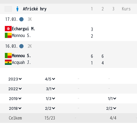
Africké hry
1
2
3
Kurs
17.03.
3K
Echargui M.
3
Monnou S.
2
16.03.
2K
Monnou S.
6
6
Acquah J.
1
4
-
-
2023
4/5
-
-
2022
3/1
-
2019
1/3
1/1
-
2018
2/2
2/2
Celkem
15/23
-
4/4