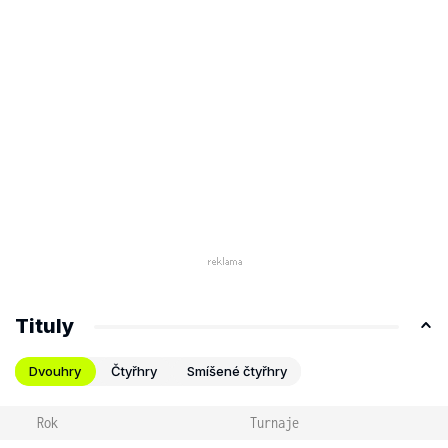
Tituly
Dvouhry
Čtyřhry
Smíšené čtyřhry
Rok
Turnaje