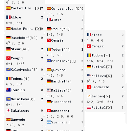
2
6
-7, 3-6
Cortez Llorca
[Q]
2
Cortez Llorca
[Q]
0
3-6, 1-6
Albie
2
Albie
2
6-0, 6-1
Hoste Ferrer
[Q]
0
Steur
[WC]
0
1-6, 1-6
Albie
0
Raschdorf
[WC]
0
Cengiz
2
1-6, 4-6
5
6
-7, 2-6
Cengiz
2
Steur
[WC]
2
Todoni
[4]
2
7-5, 6-1
Todoni
[4]
2
Cengiz
2
Melnikova
[Q]
0
4-6, 6-3, 6-4
5
6-4, 7-6
Barthel
[7]
1
Kolodynska
[8]
0
Quevedo
0
4-6, 1-6
Kalieva
[6]
0
Todoni
[4]
2
6
Barthel
[7]
2
6
-7, 4-6
6-2, 6-4
Bandecchi
2
Fourlis
0
Kalieva
[6]
2
3
6-1, 6-4
Serban
[5]
2
Melnikova
[Q]
2
Middendorf
0
6-2, 3-6, 6-1
6-1, 6-4
Feistel
[Q]
1
Sakatsume
0
Bandecchi
2
1
6-2, 2-6, 6-0
Quevedo
2
Sierra
[3]
1
1
7-6
, 6-2
Kuhl
0