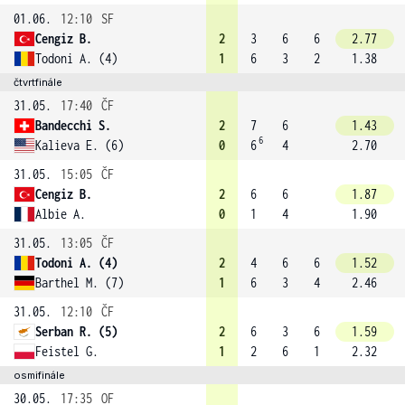
01.06.
12:10
SF
Cengiz B.
2
3
6
6
2.77
Todoni A. (4)
1
6
3
2
1.38
čtvrtfinále
31.05.
17:40
ČF
Bandecchi S.
2
7
6
1.43
6
Kalieva E. (6)
0
6
4
2.70
31.05.
15:05
ČF
Cengiz B.
2
6
6
1.87
Albie A.
0
1
4
1.90
31.05.
13:05
ČF
Todoni A. (4)
2
4
6
6
1.52
Barthel M. (7)
1
6
3
4
2.46
31.05.
12:10
ČF
Serban R. (5)
2
6
3
6
1.59
Feistel G.
1
2
6
1
2.32
osmifinále
30.05.
17:35
OF