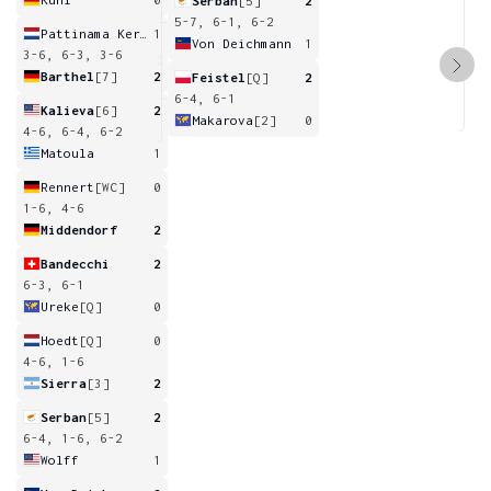
Serban
[5]
2
5-7, 6-1, 6-2
Pattinama Kerkhove
1
Von Deichmann
1
3-6, 6-3, 3-6
Barthel
[7]
2
Feistel
[Q]
2
6-4, 6-1
Kalieva
[6]
2
Makarova
[2]
0
4-6, 6-4, 6-2
Matoula
1
Rennert
[WC]
0
1-6, 4-6
Middendorf
2
Bandecchi
2
6-3, 6-1
Ureke
[Q]
0
Hoedt
[Q]
0
4-6, 1-6
Sierra
[3]
2
Serban
[5]
2
6-4, 1-6, 6-2
Wolff
1