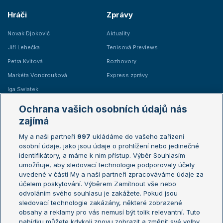
Hráči
Zprávy
Novak Djokovič
Aktuality
Jiří Lehečka
Tenisová Previews
Petra Kvitová
Rozhovory
Markéta Vondroušová
Express zprávy
Iga Swiatek
Marie Bouzková
Ochrana vašich osobních údajů nás
Žebříčky
Kalendář turnajů
zajímá
My a naši partneři
997
ukládáme do vašeho zařízení
Žebříček ATP (muži)
Australian Open
osobní údaje, jako jsou údaje o prohlížení nebo jedinečné
Žebříček WTA (ženy)
French Open
identifikátory, a máme k nim přístup. Výběr Souhlasím
umožňuje, aby sledovací technologie podporovaly účely
Sázkařský žebříček
Wimbledon
uvedené v části My a naši partneři zpracováváme údaje za
US Open
účelem poskytování. Výběrem Zamítnout vše nebo
odvoláním svého souhlasu je zakážete. Pokud jsou
Turnaj mistrů
sledovací technologie zakázány, některé zobrazené
Turnaj mistryň
obsahy a reklamy pro vás nemusí být tolik relevantní. Tuto
Aktualní trendy
nabídku můžete kdykoli znovu zobrazit a změnit své volby