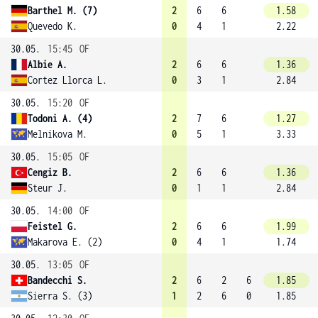
Barthel M. (7)
2
6
6
1.58
Quevedo K.
0
4
1
2.22
30.05.
15:45
OF
Albie A.
2
6
6
1.36
Cortez Llorca L.
0
3
1
2.84
30.05.
15:20
OF
Todoni A. (4)
2
7
6
1.27
Melnikova M.
0
5
1
3.33
30.05.
15:05
OF
Cengiz B.
2
6
6
1.36
Steur J.
0
1
1
2.84
30.05.
14:00
OF
Feistel G.
2
6
6
1.99
Makarova E. (2)
0
4
1
1.74
30.05.
13:05
OF
Bandecchi S.
2
6
2
6
1.85
Sierra S. (3)
1
2
6
0
1.85