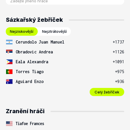
Sázkařský žebříček
Nejziskovější
Nejztrátovější
Cerundolo Juan Manuel
+1737
Obradovic Andrea
+1126
Eala Alexandra
+1091
Torres Tiago
+975
Aguiard Enzo
+936
Celý žebříček
Zranění hráči
Tiafoe Frances