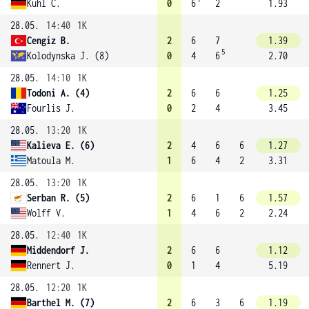
Kuhl C.
0
6
2
1.93
28.05.
14:40
1K
Cengiz B.
2
6
7
1.39
5
Kolodynska J. (8)
0
4
6
2.70
28.05.
14:10
1K
Todoni A. (4)
2
6
6
1.25
Fourlis J.
0
2
4
3.45
28.05.
13:20
1K
Kalieva E. (6)
2
4
6
6
1.27
Matoula M.
1
6
4
2
3.31
28.05.
13:20
1K
Serban R. (5)
2
6
1
6
1.57
Wolff V.
1
4
6
2
2.24
28.05.
12:40
1K
Middendorf J.
2
6
6
1.12
Rennert J.
0
1
4
5.19
28.05.
12:20
1K
Barthel M. (7)
2
6
3
6
1.19