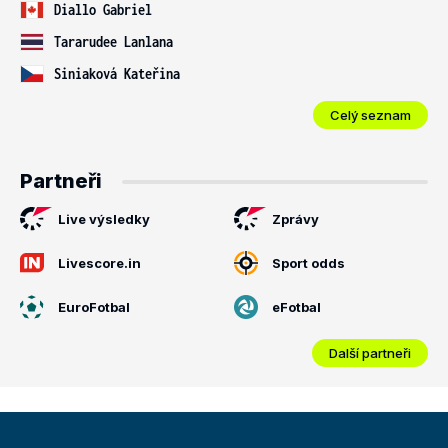
Diallo Gabriel
Tararudee Lanlana
Siniaková Kateřina
Celý seznam
Partneři
Live výsledky
Zprávy
Livescore.in
Sport odds
EuroFotbal
eFotbal
Další partneři