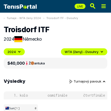
Turnaje - WTA ženy 2024
Troisdorf ITF - Dvouhry
Troisdorf ITF
2024
Německo
2024
WTA (ženy) - Dvouhry
$40,000
Ž
antuka
Výsledky
Turnajový pavouk
1. kolo
osmifinále
čtvrtfinále
Sun
[1]
0