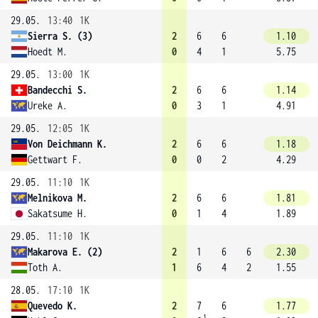
29.05.
13:40
1K
Sierra S. (3)
2
6
6
1.10
Hoedt M.
0
4
1
5.75
29.05.
13:00
1K
Bandecchi S.
2
6
6
1.14
Ureke A.
0
3
1
4.91
29.05.
12:05
1K
Von Deichmann K.
2
6
6
1.18
Gettwart F.
0
0
2
4.29
29.05.
11:10
1K
Melnikova M.
2
6
6
1.81
Sakatsume H.
0
1
4
1.89
29.05.
11:10
1K
Makarova E. (2)
2
1
6
6
2.30
Toth A.
1
6
4
2
1.55
28.05.
17:10
1K
Quevedo K.
2
7
6
1.77
1