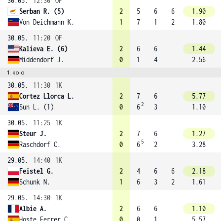
30.05.
12:30
OF
Serban R. (5)
2
5
6
6
1.90
Von Deichmann K.
1
7
1
2
1.80
30.05.
11:20
OF
Kalieva E. (6)
2
6
6
1.44
Middendorf J.
0
1
4
2.56
1. kolo
30.05.
11:30
1K
Cortez Llorca L.
2
7
6
5.77
2
Sun L. (1)
0
6
3
1.10
30.05.
11:25
1K
Steur J.
2
7
6
1.27
5
Raschdorf C.
0
6
2
3.28
29.05.
14:40
1K
Feistel G.
2
4
6
6
2.18
Schunk N.
1
6
3
2
1.61
29.05.
14:30
1K
Albie A.
2
6
6
1.10
Hoste Ferrer C.
0
0
1
5.57