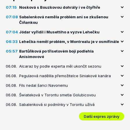
07:15
Nosková s Bouzkovou dohrály i ve čtyřhře
07:08
Sabalenková neměla problém ani se zkušenou
Číňankou
07:04
Jódar vyřídil i Musettiho a vyzve Lehečku
06:33
Lehečka neměl problém, v Montrealu je v osmifinále
05:57
Bartůňková po třísetovém boji podlehla
Anisimovové
06.08.
Alcaraz by podle experta měl ukončit sezonu
06.08.
Pegulaová nadělila přemožitelce Siniakové kanára
06.08.
Fils nedal šanci Navonemu
06.08.
Šwiateková v Torontu smetla Golubicovou
06.08.
Sabalenková si podmínky v Torontu užívá
Další expres zprávy