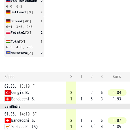
Von Deichmann
2
6-0, 6-2
Gettwart
[Q]
0
Schunk
[WC]
1
6-4, 3-6, 2-6
Feistel
[Q]
2
Toth
[Q]
1
6-1, 4-6, 2-6
Makarova
[2]
2
Zápas
S
1
2
3
Kurs
02.06.
13:10
F
Cengiz B.
2
6
2
6
1.84
Bandecchi S.
1
1
6
3
1.93
semifinále
01.06.
14:10
SF
Bandecchi S.
2
1
7
6
1.87
7
Serban R. (5)
1
6
6
4
1.85