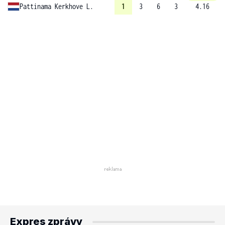
Pattinama Kerkhove L.
1
3
6
3
4.16
Expres zprávy