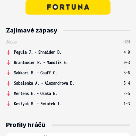
Zajímavé zápasy
Zápas
H2H
Pegula J.
-
Shnaider D.
4-0
Brantmeier R.
-
Mandlik E.
0-3
Sakkari M.
-
Gauff C.
5-6
Sabalenka A.
-
Alexandrova E.
5-4
Mertens E.
-
Osaka N.
3-5
Kostyuk M.
-
Swiatek I.
1-3
Profily hráčů