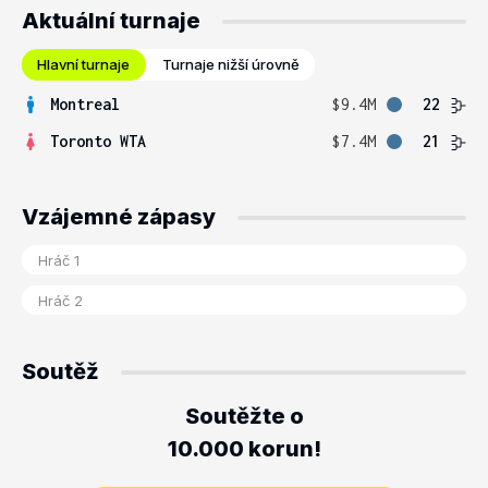
Aktuální turnaje
Hlavní turnaje
Turnaje nižší úrovně
Montreal
$9.4M
22
Toronto WTA
$7.4M
21
Vzájemné zápasy
Soutěž
Soutěžte o
10.000 korun!