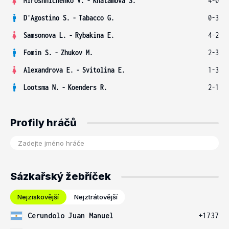
Miroshnichenko V.
-
Khatamova S.
4-0
D'Agostino S.
-
Tabacco G.
0-3
Samsonova L.
-
Rybakina E.
4-2
Fomin S.
-
Zhukov M.
2-3
Alexandrova E.
-
Svitolina E.
1-3
Lootsma N.
-
Koenders R.
2-1
Profily hráčů
Sázkařský žebříček
Nejziskovější
Nejztrátovější
Cerundolo Juan Manuel
+1737