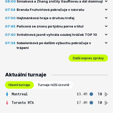
08:00
Siniaková a Zhang zničily Gauffovou a dál dominují
07:54
Brenda Fruhvirtová pokračuje v návratu
07:50
Hejtmánková hraje o druhou trofej
07:45
Palicová se znovu po týdnu porve o titul
07:40
Svitolinová jasně vyhrála souboj hráček TOP 10
07:34
Sabalenková po dalším výbuchu pokračuje v
trápení
Další expres zprávy
Aktuální turnaje
Hlavní turnaje
Turnaje nižší úrovně
Montreal
$9.4M
10
Toronto WTA
$7.4M
10