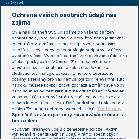
Iga Swiatek
Marie Bouzková
Ochrana vašich osobních údajů nás
Žebříčky
Kalendář turnajů
zajímá
My a naši partneři
999
ukládáme do vašeho zařízení
Žebříček ATP (muži)
Australian Open
osobní údaje, jako jsou údaje o prohlížení nebo jedinečné
Žebříček WTA (ženy)
French Open
identifikátory, a máme k nim přístup. Výběr Souhlasím
umožňuje, aby sledovací technologie podporovaly účely
Sázkařský žebříček
Wimbledon
uvedené v části My a naši partneři zpracováváme údaje za
US Open
účelem poskytování. Výběrem Zamítnout vše nebo
odvoláním svého souhlasu je zakážete. Pokud jsou
Turnaj mistrů
sledovací technologie zakázány, některé zobrazené
Turnaj mistryň
obsahy a reklamy pro vás nemusí být tolik relevantní. Tuto
Aktualní trendy
nabídku můžete kdykoli znovu zobrazit a změnit své volby
nebo souhlas odvolat kliknutím na odkaz Řízení předvoleb
ve spodní části webové stránky. Vaše volby se projeví v
Fotbalové přestupy
našem Internetová stránka. Další podrobnosti naleznete v
Livesport Daily
našich Zásadách ochrany osobních údajů.
Třetí strany
Společně s našimi partnery zpracováváme údaje s
LS Prague Open
tímto cílem:
Používání přesných údajů o zeměpisné poloze . Aktivní
vyhledávání identifikačních údajů v rámci specifických