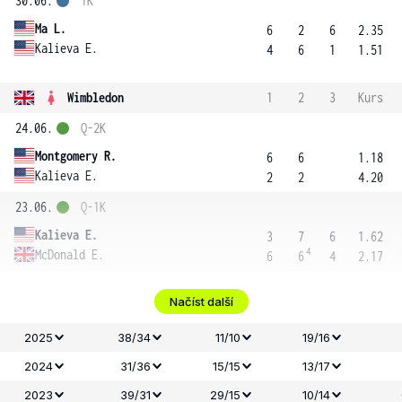
30.06.
1K
Ma L.
6
2
6
2.35
Kalieva E.
4
6
1
1.51
Wimbledon
1
2
3
Kurs
24.06.
Q-2K
Montgomery R.
6
6
1.18
Kalieva E.
2
2
4.20
23.06.
Q-1K
Kalieva E.
3
7
6
1.62
4
McDonald E.
6
6
4
2.17
Načíst další
2025
38/34
11/10
19/16
2024
31/36
15/15
13/17
2023
39/31
29/15
10/14