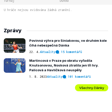
Turnaj
Důvod
U hráče nejsou evidována žádná zranění.
Zprávy
Povinná výhra pro Siniakovou, ve druhém kole
číhá nebezpečná Dánka
22. 4.
Aktuality
15 komentářů
Martincová v Praze po obratu vyřadila
Knutsonovou, Nosková ztratila jen tři hry.
Palicová a Havlíčková neuspěly
1. 8. 2023
Aktuality
101 komentářů
Všechny články