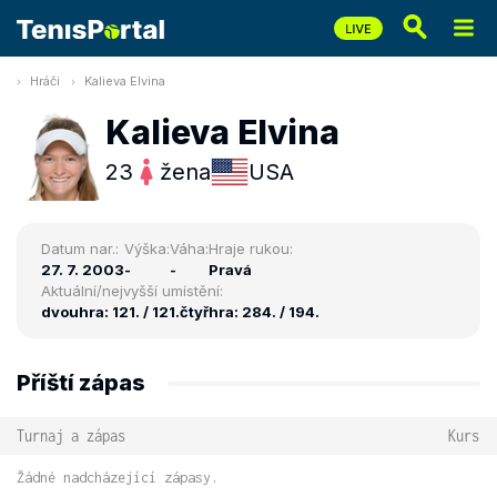
Hráči
Kalieva Elvina
Kalieva Elvina
23
žena
USA
Datum nar.:
Výška:
Váha:
Hraje rukou:
27. 7. 2003
-
-
Pravá
Aktuální/nejvyšší umístění:
dvouhra: 121. / 121.
čtyřhra: 284. / 194.
Příští zápas
Turnaj a zápas
Kurs
Žádné nadcházející zápasy.