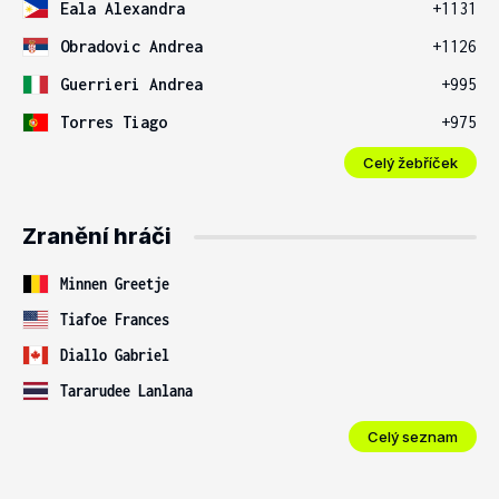
Eala Alexandra
+1131
Obradovic Andrea
+1126
Guerrieri Andrea
+995
Torres Tiago
+975
Celý žebříček
Zranění hráči
Minnen Greetje
Tiafoe Frances
Diallo Gabriel
Tararudee Lanlana
Celý seznam