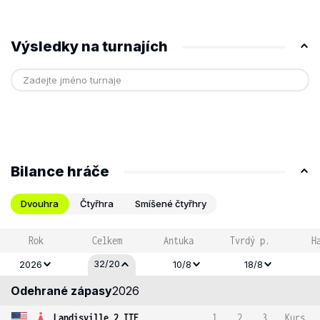
Výsledky na turnajích
Bilance hráče
Dvouhra
Čtyřhra
Smíšené čtyřhry
Rok
Celkem
Antuka
Tvrdý p.
H
32/20
2026
10/8
18/8
Odehrané zápasy
2026
Landisville 2 ITF
1
2
3
Kurs