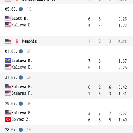
05.08.
1K
Scott K.
6
6
3.26
Kalieva E.
4
3
1.27
Memphis
1
2
3
Kurs
01.08.
SF
Liutova K.
7
6
1.67
Kalieva E.
5
1
2.25
31.07.
ČF
Kalieva E.
6
2
6
3.42
Stearns P.
1
6
3
1.31
29.07.
OF
Kalieva E.
3
7
7
2.57
Sonmez Z.
6
5
5
1.49
28.07.
1K