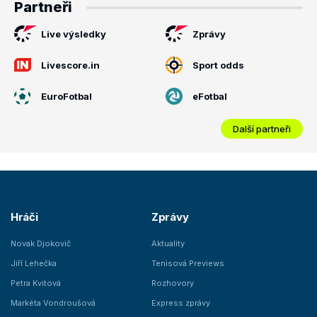
Partneři
Live výsledky
Zprávy
Livescore.in
Sport odds
EuroFotbal
eFotbal
Další partneři
Hráči
Zprávy
Novak Djokovič
Aktuality
Jiří Lehečka
Tenisová Previews
Petra Kvitová
Rozhovory
Markéta Vondroušová
Express zprávy