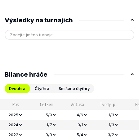
Výsledky na turnajích
Bilance hráče
Dvouhra
Čtyřhra
Smíšené čtyřhry
Rok
Celkem
Antuka
Tvrdý p.
H
2025
5/9
4/6
1/3
2024
1/7
0/1
1/3
2022
9/9
5/4
3/2