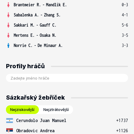
Brantmeier R.
-
Mandlik E.
0-3
Sabalenka A.
-
Zhang S.
4-1
Sakkari M.
-
Gauff C.
5-6
Mertens E.
-
Osaka N.
3-5
Norrie C.
-
De Minaur A.
3-3
Profily hráčů
Sázkařský žebříček
Nejziskovější
Nejztrátovější
Cerundolo Juan Manuel
+1737
Obradovic Andrea
+1126