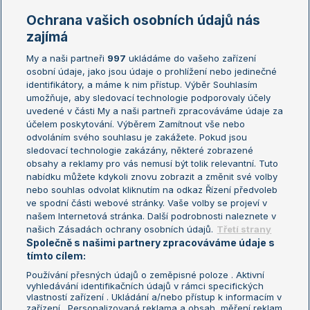
Marie Bouzková
Ochrana vašich osobních údajů nás
Žebříčky
Kalendář turnajů
zajímá
My a naši partneři
997
ukládáme do vašeho zařízení
Žebříček ATP (muži)
Australian Open
osobní údaje, jako jsou údaje o prohlížení nebo jedinečné
Žebříček WTA (ženy)
French Open
identifikátory, a máme k nim přístup. Výběr Souhlasím
umožňuje, aby sledovací technologie podporovaly účely
Sázkařský žebříček
Wimbledon
uvedené v části My a naši partneři zpracováváme údaje za
US Open
účelem poskytování. Výběrem Zamítnout vše nebo
odvoláním svého souhlasu je zakážete. Pokud jsou
Turnaj mistrů
sledovací technologie zakázány, některé zobrazené
Turnaj mistryň
obsahy a reklamy pro vás nemusí být tolik relevantní. Tuto
Aktualní trendy
nabídku můžete kdykoli znovu zobrazit a změnit své volby
nebo souhlas odvolat kliknutím na odkaz Řízení předvoleb
ve spodní části webové stránky. Vaše volby se projeví v
Fotbalové přestupy
našem Internetová stránka. Další podrobnosti naleznete v
Livesport Daily
našich Zásadách ochrany osobních údajů.
Třetí strany
Společně s našimi partnery zpracováváme údaje s
LS Prague Open
tímto cílem:
Používání přesných údajů o zeměpisné poloze . Aktivní
vyhledávání identifikačních údajů v rámci specifických
vlastností zařízení . Ukládání a/nebo přístup k informacím v
Podmínky užití
Nastavení soukromí
zařízení . Personalizovaná reklama a obsah, měření reklam