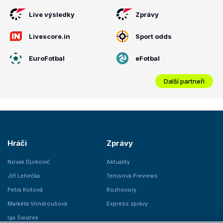
Live výsledky
Zprávy
Livescore.in
Sport odds
EuroFotbal
eFotbal
Další partneři
Hráči
Zprávy
Novak Djokovič
Aktuality
Jiří Lehečka
Tenisová Previews
Petra Kvitová
Rozhovory
Markéta Vondroušová
Express zprávy
Iga Swiatek