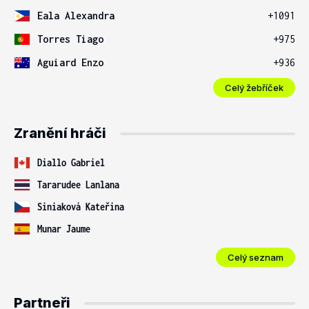
Eala Alexandra
+1091
Torres Tiago
+975
Aguiard Enzo
+936
Celý žebříček
Zranění hráči
Diallo Gabriel
Tararudee Lanlana
Siniaková Kateřina
Munar Jaume
Celý seznam
Partneři