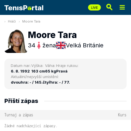
Hráči
Moore Tara
Moore Tara
34
žena
Velká Británie
Datum nar.:
Výška:
Váha:
Hraje rukou:
6. 8. 1992
163 cm
65 kg
Pravá
Aktuální/nejvyšší umístění:
dvouhra: - / 145.
čtyřhra: - / 77.
Příští zápas
Turnaj a zápas
Kurs
Žádné nadcházející zápasy.