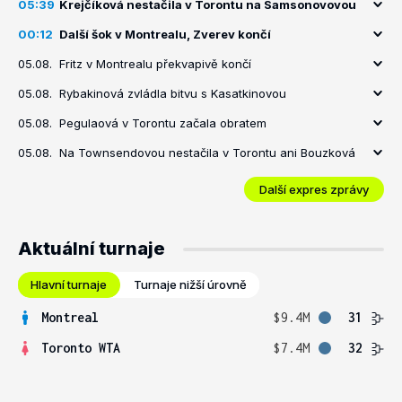
05:39
Krejčíková nestačila v Torontu na Samsonovovou
00:12
Další šok v Montrealu, Zverev končí
05.08.
Fritz v Montrealu překvapivě končí
05.08.
Rybakinová zvládla bitvu s Kasatkinovou
05.08.
Pegulaová v Torontu začala obratem
05.08.
Na Townsendovou nestačila v Torontu ani Bouzková
Další expres zprávy
Aktuální turnaje
Hlavní turnaje
Turnaje nižší úrovně
Montreal
$9.4M
31
Toronto WTA
$7.4M
32