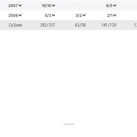
-
2007
10/10
6/5
2006
5/3
3/2
2/1
Celkem
392/337
63/58
141/129
1