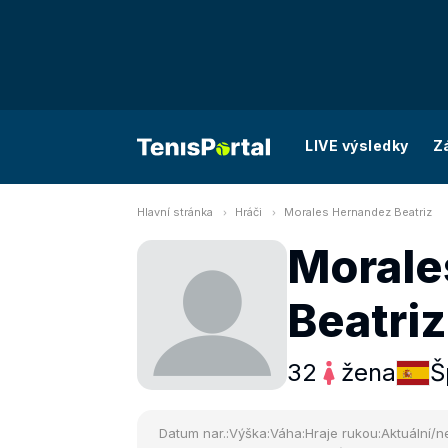
LIVE výsledky
Z
Hlavní stránka
Hráči
Morales Hernandez Beatriz
Morale
Beatriz
32
žena
Š
Datum nar.:
Výška:
Váha:
Hraje rukou:
Aktuální/ne