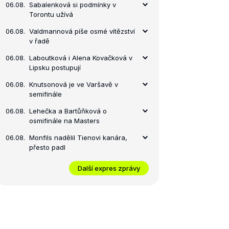
06.08.
Sabalenková si podmínky v
Torontu užívá
06.08.
Valdmannová píše osmé vítězství
v řadě
06.08.
Laboutková i Alena Kovačková v
Lipsku postupují
06.08.
Knutsonová je ve Varšavě v
semifinále
06.08.
Lehečka a Bartůňková o
osmifinále na Masters
06.08.
Monfils nadělil Tienovi kanára,
přesto padl
Další expres zprávy