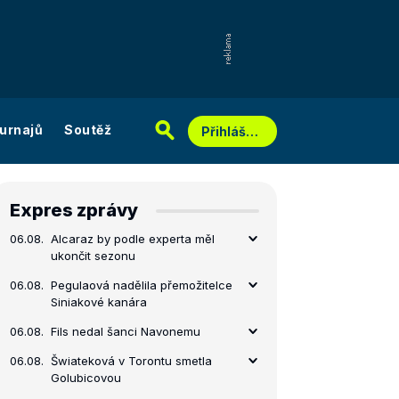
urnajů
Soutěž
Přihlášení
Expres zprávy
06.08.
Alcaraz by podle experta měl
ukončit sezonu
06.08.
Pegulaová nadělila přemožitelce
Siniakové kanára
06.08.
Fils nedal šanci Navonemu
06.08.
Šwiateková v Torontu smetla
Golubicovou