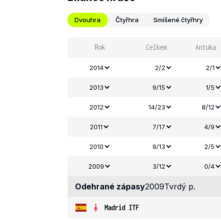
Dvouhra
Čtyřhra
Smíšené čtyřhry
Rok
Celkem
Antuka
2014
2/2
2/1
2013
9/15
1/5
2012
14/23
8/12
2011
7/17
4/9
2010
9/13
2/5
2009
3/12
0/4
Odehrané zápasy
2009
Tvrdý p.
Madrid ITF