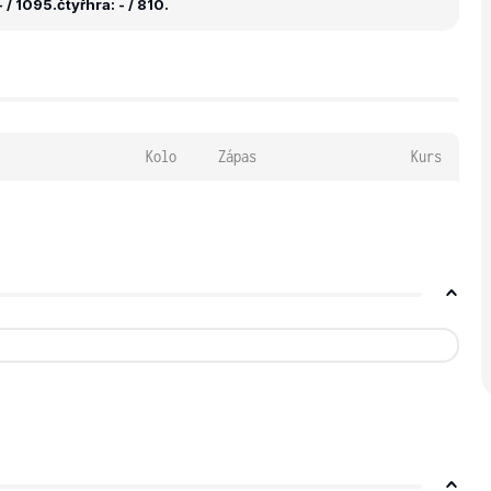
 / 1095.
čtyřhra: - / 810.
Kolo
Zápas
Kurs