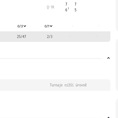
7
7
Q-1K
1
6
5
-
-
0/3
0/1
25/47
2/3
-
-
Turnaje nižší úrovně