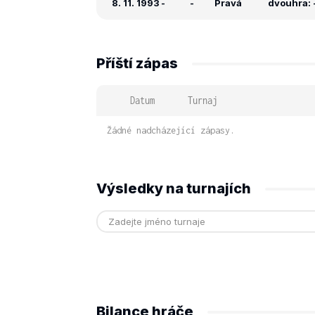
8. 11. 1993
-
-
Pravá
dvouhra: -
Příští zápas
Datum
Turnaj
Žádné nadcházející zápasy.
Výsledky na turnajích
Bilance hráče