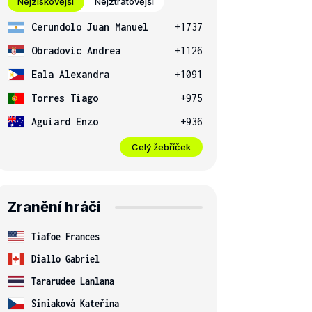
Nejziskovější
Nejztrátovější
Cerundolo Juan Manuel
+1737
Obradovic Andrea
+1126
Eala Alexandra
+1091
Torres Tiago
+975
Aguiard Enzo
+936
Celý žebříček
Zranění hráči
Tiafoe Frances
Diallo Gabriel
Tararudee Lanlana
Siniaková Kateřina