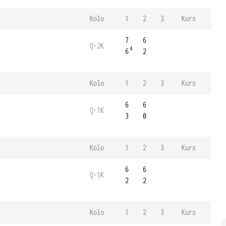
Kolo
1
2
3
Kurs
7
6
Q-2K
4
6
2
Kolo
1
2
3
Kurs
6
6
Q-1K
3
0
Kolo
1
2
3
Kurs
6
6
Q-1K
2
2
Kolo
1
2
3
Kurs