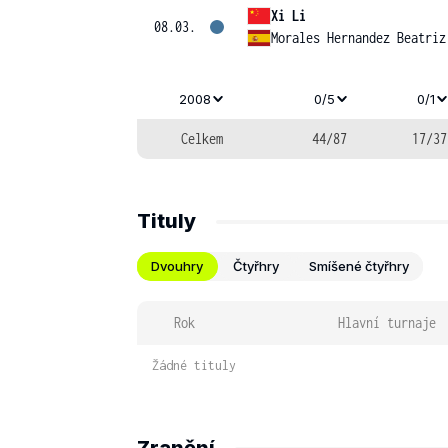
Xi Li
08.03.
Morales Hernandez Beatriz
2008
0/5
0/1
Celkem
44/87
17/37
Tituly
Dvouhry
Čtyřhry
Smíšené čtyřhry
Rok
Hlavní turnaje
Žádné tituly