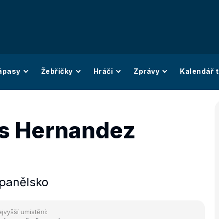
ápasy
Žebříčky
Hráči
Zprávy
Kalendář t
s Hernandez
panělsko
jvyšší umístění: