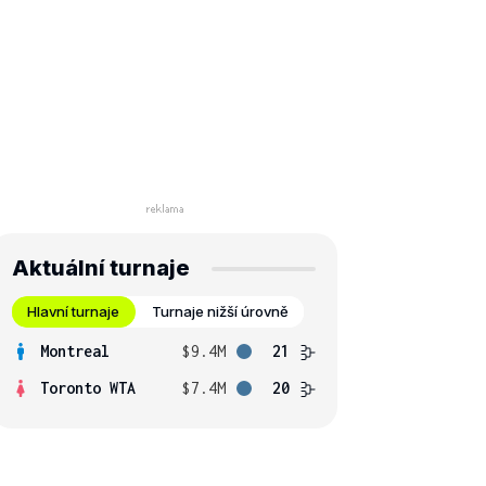
Aktuální turnaje
Hlavní turnaje
Turnaje nižší úrovně
Montreal
$9.4M
21
Toronto WTA
$7.4M
20