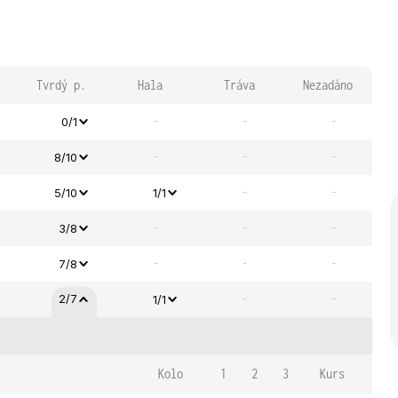
Tvrdý p.
Hala
Tráva
Nezadáno
-
-
-
0/1
-
-
-
8/10
-
-
5/10
1/1
-
-
-
3/8
-
-
-
7/8
-
-
2/7
1/1
Kolo
1
2
3
Kurs