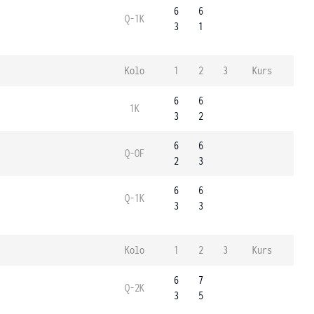
6
6
Q-1K
3
1
Kolo
1
2
3
Kurs
6
6
1K
3
2
6
6
Q-OF
2
3
6
6
Q-1K
3
3
Kolo
1
2
3
Kurs
6
7
Q-2K
3
5