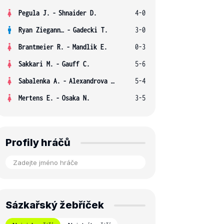
Pegula J.
-
Shnaider D.
4-0
Ryan Ziegann S.
-
Gadecki T.
3-0
Brantmeier R.
-
Mandlik E.
0-3
Sakkari M.
-
Gauff C.
5-6
Sabalenka A.
-
Alexandrova E.
5-4
Mertens E.
-
Osaka N.
3-5
Profily hráčů
Sázkařský žebříček