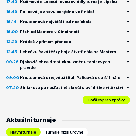
17:43
Kučmová s Laboutkovou ovládly turnaj v Lipsku
16:49
Palicová je znovu po týdnu ve finále!
16:14
Knutsonová největší titul nezískala
16:00
Přehled Masters v Cincinnati
13:29
Krádež v přímém přenosu
12:45
Lehečku čeká těžký boj o čtvrtfinále na Masters
09:26
Djokovič chce drastickou změnu tenisových
pravidel
09:00
Knutsonová o největší titul, Palicová o další finále
07:20
Siniaková po nešťastné skreči slaví drtivé vítězství
Další expres zprávy
Aktuální turnaje
Hlavní turnaje
Turnaje nižší úrovně