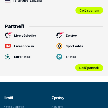
Tararudee Lanlana
Celý seznam
Partneři
Live výsledky
Zprávy
Livescore.in
Sport odds
EuroFotbal
eFotbal
Další partneři
Hráči
Zprávy
Novak Djokovič
Aktuality