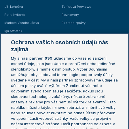
Jiří Lehečka
Tenisová Previews
Petra Kvitová
Rozhovory
Markéta Vondroušová
Express zprávy
Iga Swiatek
Marie Bouzková
Ochrana vašich osobních údajů nás
Žebříčky
Kalendář turnajů
zajímá
My a naši partneři
999
ukládáme do vašeho zařízení
Žebříček ATP (muži)
Australian Open
osobní údaje, jako jsou údaje o prohlížení nebo jedinečné
Žebříček WTA (ženy)
French Open
identifikátory, a máme k nim přístup. Výběr Souhlasím
umožňuje, aby sledovací technologie podporovaly účely
Sázkařský žebříček
Wimbledon
uvedené v části My a naši partneři zpracováváme údaje za
US Open
účelem poskytování. Výběrem Zamítnout vše nebo
odvoláním svého souhlasu je zakážete. Pokud jsou
Turnaj mistrů
sledovací technologie zakázány, některé zobrazené
Turnaj mistryň
obsahy a reklamy pro vás nemusí být tolik relevantní. Tuto
Aktualní trendy
nabídku můžete kdykoli znovu zobrazit a změnit své volby
nebo souhlas odvolat kliknutím na odkaz Řízení předvoleb
ve spodní části webové stránky. Vaše volby se projeví v
Fotbalové přestupy
našem Internetová stránka. Další podrobnosti naleznete v
Livesport Daily