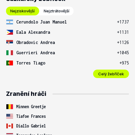
Nejziskovější
Nejztrátovější
Cerundolo Juan Manuel
+1737
Eala Alexandra
+1131
Obradovic Andrea
+1126
Guerrieri Andrea
+1045
Torres Tiago
+975
Celý žebříček
Zranění hráči
Minnen Greetje
Tiafoe Frances
Diallo Gabriel