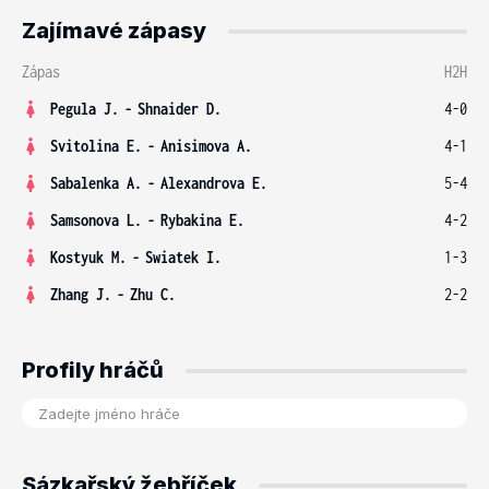
Zajímavé zápasy
Zápas
H2H
Pegula J.
-
Shnaider D.
4-0
Svitolina E.
-
Anisimova A.
4-1
Sabalenka A.
-
Alexandrova E.
5-4
Samsonova L.
-
Rybakina E.
4-2
Kostyuk M.
-
Swiatek I.
1-3
Zhang J.
-
Zhu C.
2-2
Profily hráčů
Sázkařský žebříček