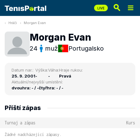
Hráči
Morgan Evan
Morgan Evan
24
muž
Portugalsko
Datum nar.:
Výška:
Váha:
Hraje rukou:
25. 9. 2001
-
-
Pravá
Aktuální/nejvyšší umístění:
dvouhra: - / -
čtyřhra: - / -
Příští zápas
Turnaj a zápas
Kurs
Žádné nadcházející zápasy.