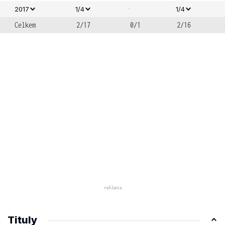
-
2017
1/4
1/4
Celkem
2/17
0/1
2/16
Tituly