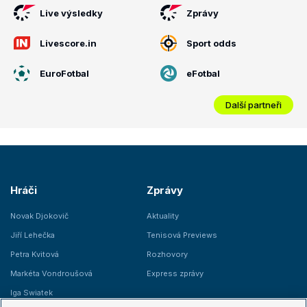
Live výsledky
Zprávy
Livescore.in
Sport odds
EuroFotbal
eFotbal
Další partneři
Hráči
Zprávy
Novak Djokovič
Aktuality
Jiří Lehečka
Tenisová Previews
Petra Kvitová
Rozhovory
Markéta Vondroušová
Express zprávy
Iga Swiatek