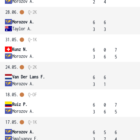
Morozov A.
2
4
28.06.
Q-2K
Morozov A.
6
6
Taylor A.
3
3
31.05.
Q-1K
Kunz N.
6
0
7
Morozov A.
3
6
5
24.05.
Q-2K
Van Der Lans F.
6
6
Morozov A.
3
1
18.05.
Q-OF
Ruiz P.
6
0
7
Morozov A.
3
6
5
17.05.
Q-1K
Morozov A.
6
5
6
Smalyanyy F.
3
7
4