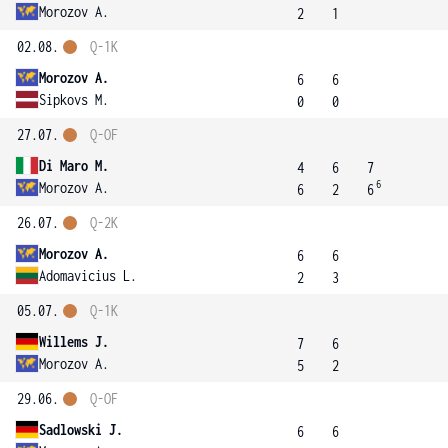
Morozov A.
2
1
02.08.
Q-1K
Morozov A.
6
6
Sipkovs M.
0
0
27.07.
Q-OF
Di Maro M.
4
6
7
6
Morozov A.
6
2
6
26.07.
Q-2K
Morozov A.
6
6
Adomavicius L.
2
3
05.07.
Q-1K
Willems J.
7
6
Morozov A.
5
2
29.06.
Q-OF
Sadlowski J.
6
6