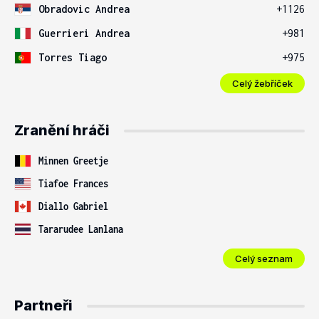
Obradovic Andrea
+1126
Guerrieri Andrea
+981
Torres Tiago
+975
Celý žebříček
Zranění hráči
Minnen Greetje
Tiafoe Frances
Diallo Gabriel
Tararudee Lanlana
Celý seznam
Partneři