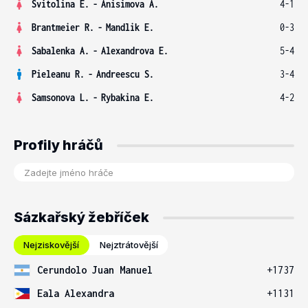
Svitolina E.
-
Anisimova A.
4-1
Brantmeier R.
-
Mandlik E.
0-3
Sabalenka A.
-
Alexandrova E.
5-4
Pieleanu R.
-
Andreescu S.
3-4
Samsonova L.
-
Rybakina E.
4-2
Profily hráčů
Sázkařský žebříček
Nejziskovější
Nejztrátovější
Cerundolo Juan Manuel
+1737
Eala Alexandra
+1131