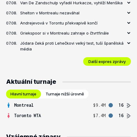
07.08.
Van De Zandschulp vyřadil Hurkacze, vyhlíží Menšíka
07.08.
Shelton v Montrealu nezaváhal
07.08.
Andrejevová v Torontu překvapivě končí
07.08.
Griekspoor si v Montrealu zahraje o čtvrtfinále
07.08.
Jódara čeká proti Lehečkovi velký test, tuší španělská
média
Další expres zprávy
Aktuální turnaje
Hlavní turnaje
Turnaje nižší úrovně
Montreal
$9.4M
16
Toronto WTA
$7.4M
16
Vzájemné zápasy