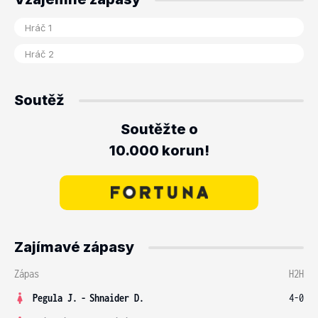
Soutěž
Soutěžte o
10.000 korun!
Zajímavé zápasy
Zápas
H2H
Pegula J.
-
Shnaider D.
4-0