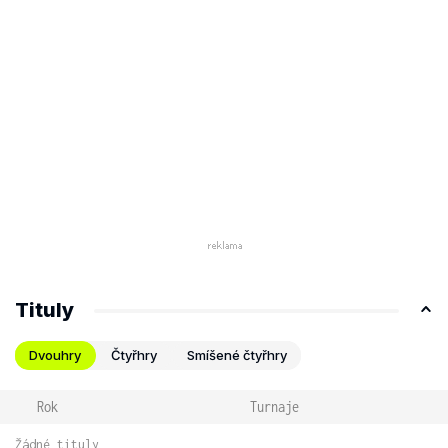
Tituly
Dvouhry
Čtyřhry
Smíšené čtyřhry
Rok
Turnaje
Žádné tituly