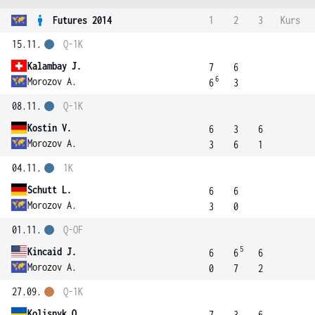
Futures 2014
1
2
3
Kurs
15.11.
Q-1K
Kalambay J.
7
6
6
Morozov A.
6
3
08.11.
Q-1K
Kostin V.
6
3
6
Morozov A.
3
6
1
04.11.
1K
Schutt L.
6
6
Morozov A.
3
0
01.11.
Q-OF
5
Kincaid J.
6
6
6
Morozov A.
0
7
2
27.09.
Q-1K
Kolisnyk O.
7
3
6