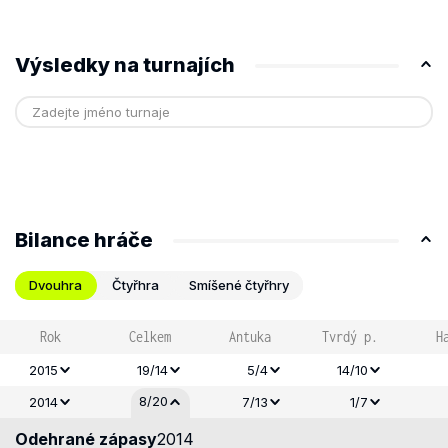
Výsledky na turnajích
Bilance hráče
Dvouhra
Čtyřhra
Smíšené čtyřhry
Rok
Celkem
Antuka
Tvrdý p.
H
2015
19/14
5/4
14/10
8/20
2014
7/13
1/7
Odehrané zápasy
2014