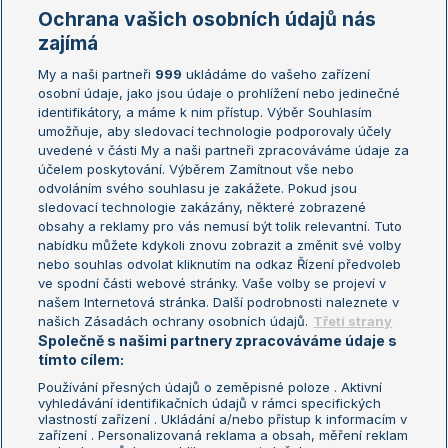
Marie Bouzková
Ochrana vašich osobních údajů nás
Žebříčky
Kalendář turnajů
zajímá
My a naši partneři
999
ukládáme do vašeho zařízení
Žebříček ATP (muži)
Australian Open
osobní údaje, jako jsou údaje o prohlížení nebo jedinečné
Žebříček WTA (ženy)
French Open
identifikátory, a máme k nim přístup. Výběr Souhlasím
umožňuje, aby sledovací technologie podporovaly účely
Sázkařský žebříček
Wimbledon
uvedené v části My a naši partneři zpracováváme údaje za
US Open
účelem poskytování. Výběrem Zamítnout vše nebo
odvoláním svého souhlasu je zakážete. Pokud jsou
Turnaj mistrů
sledovací technologie zakázány, některé zobrazené
Turnaj mistryň
obsahy a reklamy pro vás nemusí být tolik relevantní. Tuto
Aktualní trendy
nabídku můžete kdykoli znovu zobrazit a změnit své volby
nebo souhlas odvolat kliknutím na odkaz Řízení předvoleb
ve spodní části webové stránky. Vaše volby se projeví v
Fotbalové přestupy
našem Internetová stránka. Další podrobnosti naleznete v
Livesport Daily
našich Zásadách ochrany osobních údajů.
Třetí strany
Společně s našimi partnery zpracováváme údaje s
LS Prague Open
tímto cílem:
Používání přesných údajů o zeměpisné poloze . Aktivní
vyhledávání identifikačních údajů v rámci specifických
vlastností zařízení . Ukládání a/nebo přístup k informacím v
Podmínky užití
Nastavení soukromí
zařízení . Personalizovaná reklama a obsah, měření reklam
GDPR a žurnalistika
Reklama