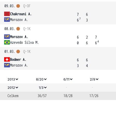
09.03.
Q-OF
Chakrouni A.
7
6
7
Morozov A.
6
3
08.03.
Q-1K
Morozov A.
6
2
7
4
Azevedo Silva M.
0
6
6
01.03.
Q-1K
Bodmer A.
6
6
Morozov A.
3
4
2013
8/20
6/11
2/9
-
-
2012
1/3
Celkem
36/57
18/28
17/26