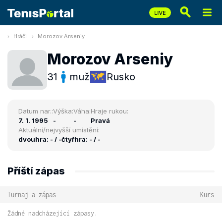
Hráči
Morozov Arseniy
Morozov Arseniy
31
muž
Rusko
Datum nar.:
Výška:
Váha:
Hraje rukou:
7. 1. 1995
-
-
Pravá
Aktuální/nejvyšší umístění:
dvouhra: - / -
čtyřhra: - / -
Příští zápas
Turnaj a zápas
Kurs
Žádné nadcházející zápasy.