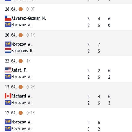
28.04.
Q-OF
Alvarez-Guzman M.
6
4
6
Morozov A.
2
6
0
26.04.
Q-1K
Morozov A.
6
7
Bouwmans R.
2
5
22.04.
1K
Amiri F.
6
2
6
Morozov A.
2
6
2
13.04.
Q-2K
Richard A.
6
4
6
Morozov A.
2
6
3
12.04.
Q-1K
Morozov A.
6
6
Kovalev A.
3
2