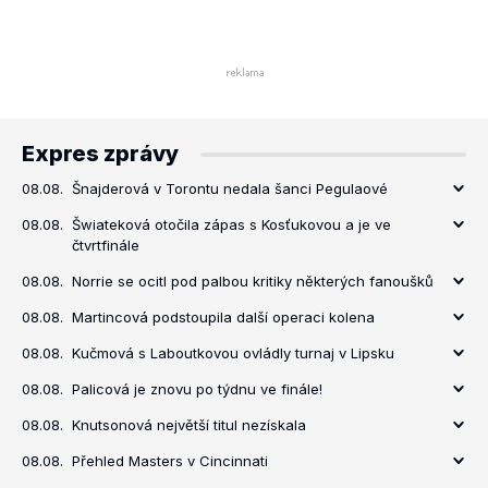
Expres zprávy
08.08.
Šnajderová v Torontu nedala šanci Pegulaové
08.08.
Šwiateková otočila zápas s Kosťukovou a je ve
čtvrtfinále
08.08.
Norrie se ocitl pod palbou kritiky některých fanoušků
08.08.
Martincová podstoupila další operaci kolena
08.08.
Kučmová s Laboutkovou ovládly turnaj v Lipsku
08.08.
Palicová je znovu po týdnu ve finále!
08.08.
Knutsonová největší titul nezískala
08.08.
Přehled Masters v Cincinnati