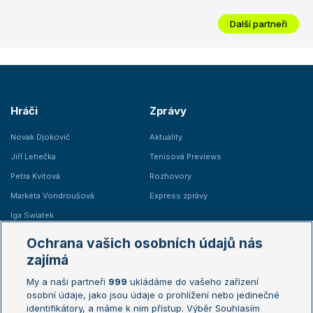
Další partneři
Hráči
Zprávy
Novak Djokovič
Aktuality
Jiří Lehečka
Tenisová Previews
Petra Kvitová
Rozhovory
Markéta Vondroušová
Express zprávy
Iga Swiatek
Marie Bouzková
Ochrana vašich osobních údajů nás
Žebříčky
Kalendář turnajů
zajímá
My a naši partneři
999
ukládáme do vašeho zařízení
Žebříček ATP (muži)
Australian Open
osobní údaje, jako jsou údaje o prohlížení nebo jedinečné
Žebříček WTA (ženy)
French Open
identifikátory, a máme k nim přístup. Výběr Souhlasím