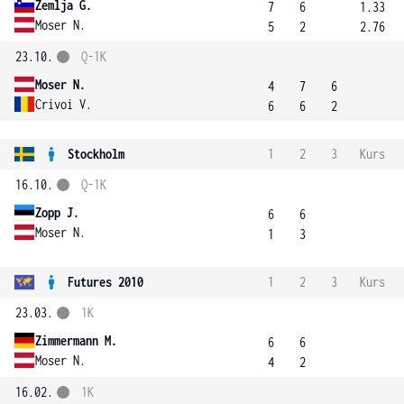
Zemlja G.
7
6
1.33
Moser N.
5
2
2.76
23.10.
Q-1K
Moser N.
4
7
6
Crivoi V.
6
6
2
Stockholm
1
2
3
Kurs
16.10.
Q-1K
Zopp J.
6
6
Moser N.
1
3
Futures 2010
1
2
3
Kurs
23.03.
1K
Zimmermann M.
6
6
Moser N.
4
2
16.02.
1K