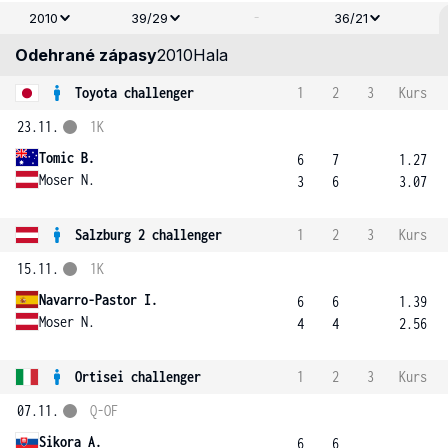
-
2010
39/29
36/21
Odehrané zápasy
2010
Hala
Toyota challenger
1
2
3
Kurs
23.11.
1K
Tomic B.
6
7
1.27
Moser N.
3
6
3.07
Salzburg 2 challenger
1
2
3
Kurs
15.11.
1K
Navarro-Pastor I.
6
6
1.39
Moser N.
4
4
2.56
Ortisei challenger
1
2
3
Kurs
07.11.
Q-OF
Sikora A.
6
6