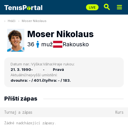
Hráči
Moser Nikolaus
Moser Nikolaus
36
muž
Rakousko
Datum nar.:
Výška:
Váha:
Hraje rukou:
21. 3. 1990
-
-
Pravá
Aktuální/nejvyšší umístění:
dvouhra: - / 401.
čtyřhra: - / 183.
Příští zápas
Turnaj a zápas
Kurs
Žádné nadcházející zápasy.