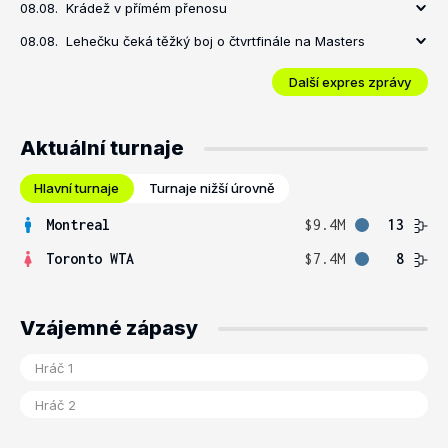
08.08.
Krádež v přímém přenosu
08.08.
Lehečku čeká těžký boj o čtvrtfinále na Masters
Další expres zprávy
Aktuální turnaje
Hlavní turnaje
Turnaje nižší úrovně
Montreal
$9.4M
13
Toronto WTA
$7.4M
8
Vzájemné zápasy