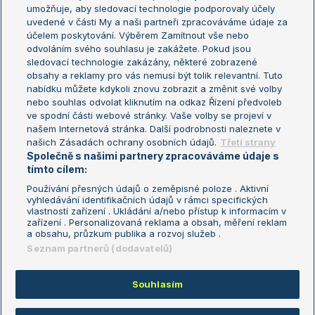
umožňuje, aby sledovací technologie podporovaly účely
Sázkařský žebříček
Wimbledon
uvedené v části My a naši partneři zpracováváme údaje za
US Open
účelem poskytování. Výběrem Zamítnout vše nebo
odvoláním svého souhlasu je zakážete. Pokud jsou
Turnaj mistrů
sledovací technologie zakázány, některé zobrazené
Turnaj mistryň
obsahy a reklamy pro vás nemusí být tolik relevantní. Tuto
Aktualní trendy
nabídku můžete kdykoli znovu zobrazit a změnit své volby
nebo souhlas odvolat kliknutím na odkaz Řízení předvoleb
ve spodní části webové stránky. Vaše volby se projeví v
Fotbalové přestupy
našem Internetová stránka. Další podrobnosti naleznete v
Livesport Daily
našich Zásadách ochrany osobních údajů.
Třetí strany
Společně s našimi partnery zpracováváme údaje s
LS Prague Open
tímto cílem:
Používání přesných údajů o zeměpisné poloze . Aktivní
vyhledávání identifikačních údajů v rámci specifických
vlastností zařízení . Ukládání a/nebo přístup k informacím v
Podmínky užití
Nastavení soukromí
zařízení . Personalizovaná reklama a obsah, měření reklam
GDPR a žurnalistika
Reklama
a obsahu, průzkum publika a rozvoj služeb .
Informace o zpracování osobních
Kontakt
Seznam partnerů (dodavatelů)
údajů
Tiráž
Souhlasím
Copyright © 2008-2026 TenisPortal.cz. Využíváme zpravodajství ČTK.