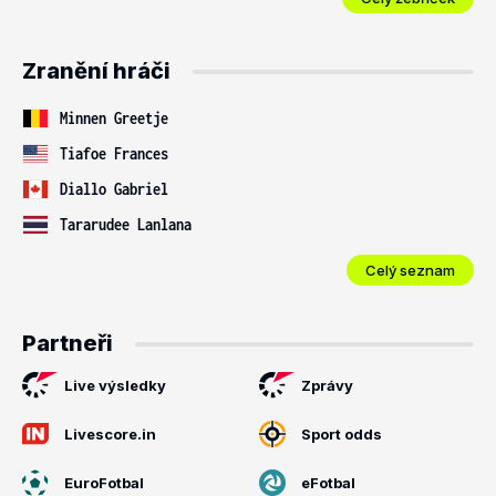
Zranění hráči
Minnen Greetje
Tiafoe Frances
Diallo Gabriel
Tararudee Lanlana
Celý seznam
Partneři
Live výsledky
Zprávy
Livescore.in
Sport odds
EuroFotbal
eFotbal