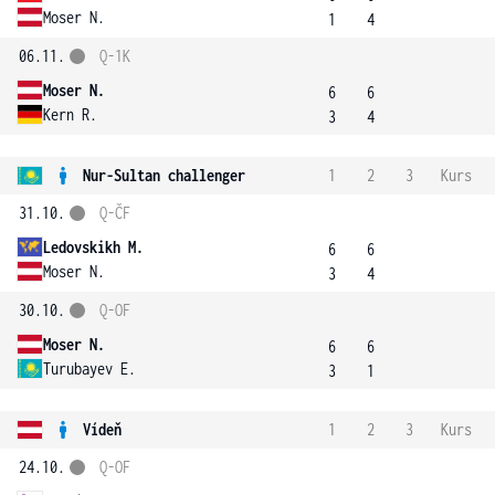
Moser N.
1
4
06.11.
Q-1K
Moser N.
6
6
Kern R.
3
4
Nur-Sultan challenger
1
2
3
Kurs
31.10.
Q-ČF
Ledovskikh M.
6
6
Moser N.
3
4
30.10.
Q-OF
Moser N.
6
6
Turubayev E.
3
1
Vídeň
1
2
3
Kurs
24.10.
Q-OF