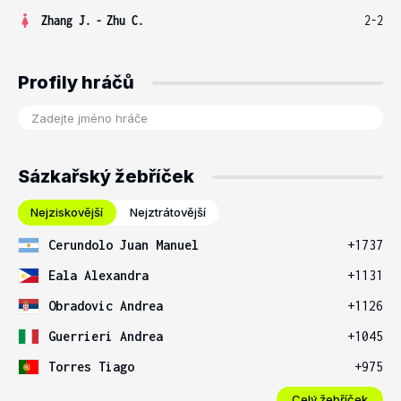
Zhang J.
-
Zhu C.
2-2
Profily hráčů
Sázkařský žebříček
Nejziskovější
Nejztrátovější
Cerundolo Juan Manuel
+1737
Eala Alexandra
+1131
Obradovic Andrea
+1126
Guerrieri Andrea
+1045
Torres Tiago
+975
Celý žebříček