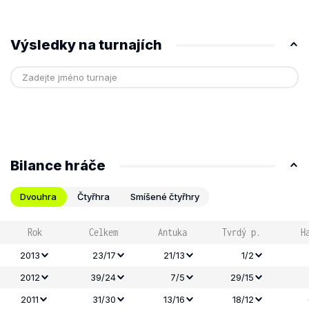
Výsledky na turnajích
Bilance hráče
Dvouhra
Čtyřhra
Smíšené čtyřhry
Rok
Celkem
Antuka
Tvrdý p.
H
2013
23/17
21/13
1/2
2012
39/24
7/5
29/15
2011
31/30
13/16
18/12