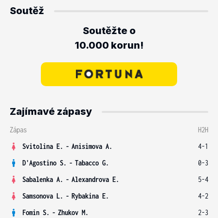
Soutěž
Soutěžte o
10.000 korun!
Zajímavé zápasy
Zápas
H2H
Svitolina E.
-
Anisimova A.
4-1
D'Agostino S.
-
Tabacco G.
0-3
Sabalenka A.
-
Alexandrova E.
5-4
Samsonova L.
-
Rybakina E.
4-2
Fomin S.
-
Zhukov M.
2-3