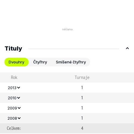
Tituly
Dvouhry
Čtyřhry
Smíšené čtyřhry
Rok
Turnaje
1
2013
1
2010
1
2009
1
2008
Celkem:
4