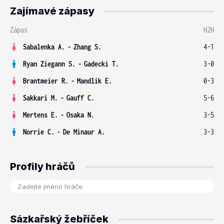
Zajímavé zápasy
Zápas
H2H
Sabalenka A.
-
Zhang S.
4-1
Ryan Ziegann S.
-
Gadecki T.
3-0
Brantmeier R.
-
Mandlik E.
0-3
Sakkari M.
-
Gauff C.
5-6
Mertens E.
-
Osaka N.
3-5
Norrie C.
-
De Minaur A.
3-3
Profily hráčů
Sázkařský žebříček