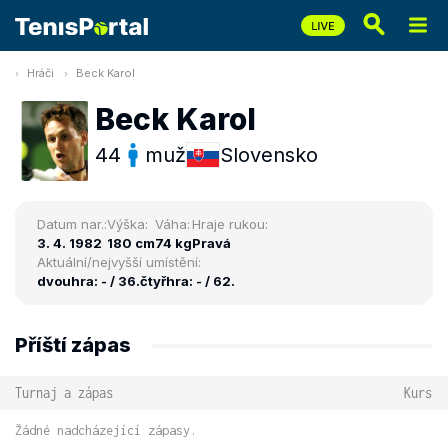
Hráči
Beck Karol
Beck Karol
44
muž
Slovensko
Datum nar.:
Výška:
Váha:
Hraje rukou:
3. 4. 1982
180 cm
74 kg
Pravá
Aktuální/nejvyšší umístění:
dvouhra: - / 36.
čtyřhra: - / 62.
Příští zápas
Turnaj a zápas
Kurs
Žádné nadcházející zápasy.