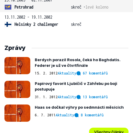
Petrohrad
skreč -
levé koleno
13.11.2002 - 19.11.2002
Helsinky 2 challenger
skreč
Zprávy
Berdych porazil Rosola, čeká ho Baghdatis.
Federer je už ve čtvrtfinále
15. 2. 2012
Aktuality
67 komentářů
Papírový favorit Ljubičič v Záhřebu po boji
postupuje
31. 1. 2012
Aktuality
13 komentářů
Haas se dočkal výhry po sedmnácti měsících
6. 7. 2011
Aktuality
8 komentářů
Všechny články