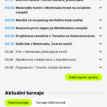
06:53
Medveděv končí v Montrealu hned na úvodním
soupeři
06:26
Menšík se na postup do třetího kola nadřel
06:05
Noskové první zápas po Wimbledonu nevyšel
05:39
Krejčíková nestačila v Torontu na Samsonovovou
00:12
Další šok v Montrealu, Zverev končí
05.08.
Fritz v Montrealu překvapivě končí
05.08.
Rybakinová zvládla bitvu s Kasatkinovou
05.08.
Pegulaová v Torontu začala obratem
Další expres zprávy
Aktuální turnaje
Hlavní turnaje
Turnaje nižší úrovně