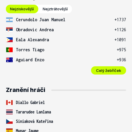
Nejziskovější
Nejztrátovější
Cerundolo Juan Manuel
+1737
Obradovic Andrea
+1126
Eala Alexandra
+1091
Torres Tiago
+975
Aguiard Enzo
+936
Celý žebříček
Zranění hráči
Diallo Gabriel
Tararudee Lanlana
Siniaková Kateřina
Munar Jaume