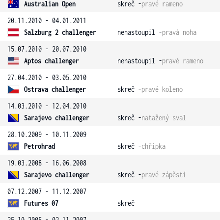
Australian Open
skreč -
pravé rameno
20.11.2010 - 04.01.2011
Salzburg 2 challenger
nenastoupil -
pravá noha
15.07.2010 - 20.07.2010
Aptos challenger
nenastoupil -
pravé rameno
27.04.2010 - 03.05.2010
Ostrava challenger
skreč -
pravé koleno
14.03.2010 - 12.04.2010
Sarajevo challenger
skreč -
natažený sval
28.10.2009 - 10.11.2009
Petrohrad
skreč -
chřipka
19.03.2008 - 16.06.2008
Sarajevo challenger
skreč -
pravé zápěstí
07.12.2007 - 11.12.2007
Futures 07
skreč
25.10.2005 - 02.11.2007