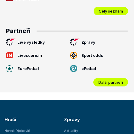
Celý seznam
Partneři
Live výsledky
Zprávy
Livescore.in
Sport odds
EuroFotbal
eFotbal
Další partneři
Hráči
Zprávy
Novak Djokovič
Aktuality