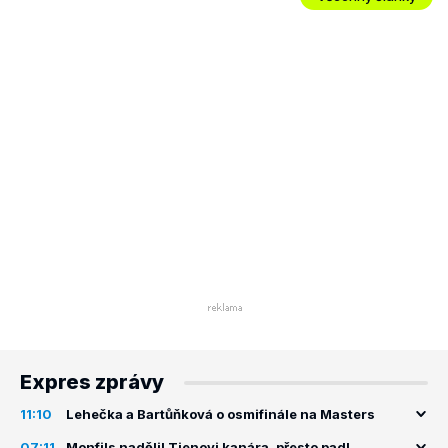
Expres zprávy
11:10
Lehečka a Bartůňková o osmifinále na Masters
07:11
Monfils nadělil Tienovi kanára, přesto padl