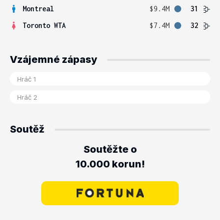
Montreal
$9.4M
31
Toronto WTA
$7.4M
32
Vzájemné zápasy
Soutěž
Soutěžte o
10.000 korun!