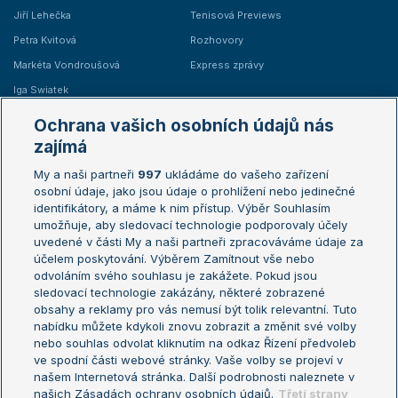
Jiří Lehečka
Tenisová Previews
Petra Kvitová
Rozhovory
Markéta Vondroušová
Express zprávy
Iga Swiatek
Marie Bouzková
Ochrana vašich osobních údajů nás
Žebříčky
Kalendář turnajů
zajímá
My a naši partneři
997
ukládáme do vašeho zařízení
Žebříček ATP (muži)
Australian Open
osobní údaje, jako jsou údaje o prohlížení nebo jedinečné
Žebříček WTA (ženy)
French Open
identifikátory, a máme k nim přístup. Výběr Souhlasím
umožňuje, aby sledovací technologie podporovaly účely
Sázkařský žebříček
Wimbledon
uvedené v části My a naši partneři zpracováváme údaje za
US Open
účelem poskytování. Výběrem Zamítnout vše nebo
odvoláním svého souhlasu je zakážete. Pokud jsou
Turnaj mistrů
sledovací technologie zakázány, některé zobrazené
Turnaj mistryň
obsahy a reklamy pro vás nemusí být tolik relevantní. Tuto
Aktualní trendy
nabídku můžete kdykoli znovu zobrazit a změnit své volby
nebo souhlas odvolat kliknutím na odkaz Řízení předvoleb
ve spodní části webové stránky. Vaše volby se projeví v
Fotbalové přestupy
našem Internetová stránka. Další podrobnosti naleznete v
Livesport Daily
našich Zásadách ochrany osobních údajů.
Třetí strany