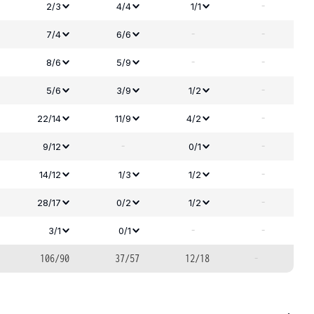
-
2/3
4/4
1/1
-
-
7/4
6/6
-
-
8/6
5/9
-
5/6
3/9
1/2
-
22/14
11/9
4/2
-
-
9/12
0/1
-
14/12
1/3
1/2
-
28/17
0/2
1/2
-
-
3/1
0/1
106/90
37/57
12/18
-