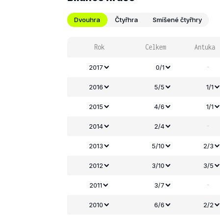
Dvouhra
Čtyřhra
Smíšené čtyřhry
Rok
Celkem
Antuka
-
2017
0/1
2016
5/5
1/1
2015
4/6
1/1
-
2014
2/4
2013
5/10
2/3
2012
3/10
3/5
-
2011
3/7
2010
6/6
2/2