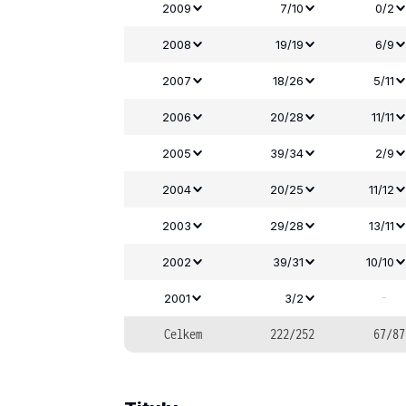
2009
7/10
0/2
2008
19/19
6/9
2007
18/26
5/11
2006
20/28
11/11
2005
39/34
2/9
2004
20/25
11/12
2003
29/28
13/11
2002
39/31
10/10
-
2001
3/2
Celkem
222/252
67/87