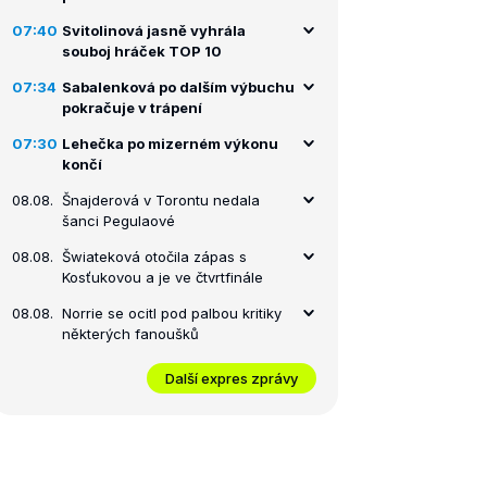
07:40
Svitolinová jasně vyhrála
souboj hráček TOP 10
07:34
Sabalenková po dalším výbuchu
pokračuje v trápení
07:30
Lehečka po mizerném výkonu
končí
08.08.
Šnajderová v Torontu nedala
šanci Pegulaové
08.08.
Šwiateková otočila zápas s
Kosťukovou a je ve čtvrtfinále
08.08.
Norrie se ocitl pod palbou kritiky
některých fanoušků
Další expres zprávy