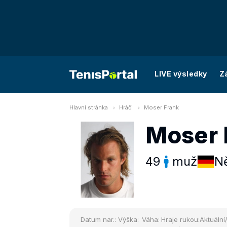
LIVE výsledky
Z
Hlavní stránka
Hráči
Moser Frank
Moser 
49
muž
N
Datum nar.:
Výška:
Váha:
Hraje rukou:
Aktuální