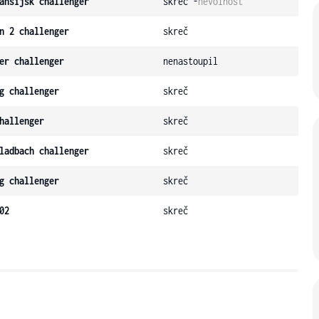
ansijsk challenger
skreč -
nevolnost
n 2 challenger
skreč
er challenger
nenastoupil
g challenger
skreč
hallenger
skreč
ladbach challenger
skreč
g challenger
skreč
02
skreč