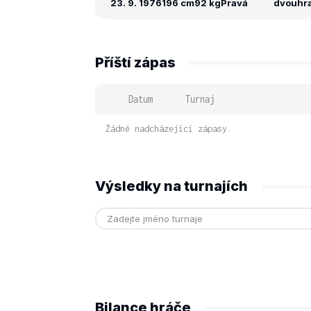
23. 9. 1976
196 cm
92 kg
Pravá
dvouhra:
Příští zápas
Datum
Turnaj
Žádné nadcházející zápasy.
Výsledky na turnajích
Bilance hráče