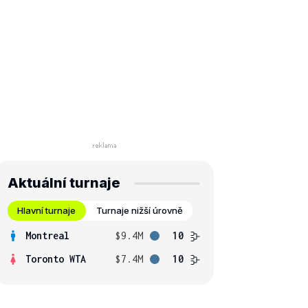
Aktuální turnaje
Hlavní turnaje
Turnaje nižší úrovně
Montreal
$9.4M
10
Toronto WTA
$7.4M
10