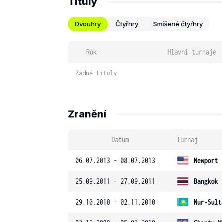
Tituly
Dvouhry
Čtyřhry
Smíšené čtyřhry
Rok
Hlavní turnaje
Žádné tituly
Zranění
Datum
Turnaj
06.07.2013 - 08.07.2013
Newport
25.09.2011 - 27.09.2011
Bangkok
29.10.2010 - 02.11.2010
Nur-Sult