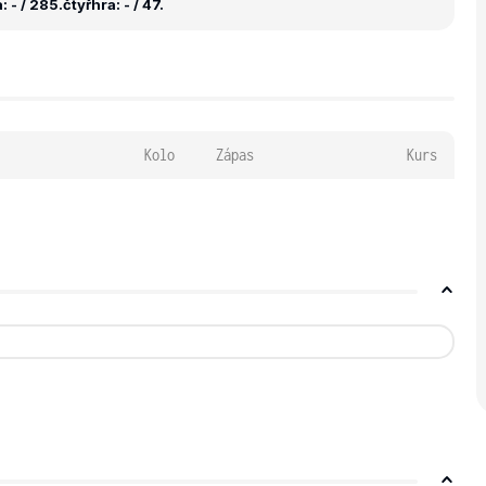
 - / 285.
čtyřhra: - / 47.
Kolo
Zápas
Kurs