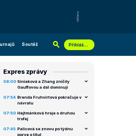
urnajů
Soutěž
Přihlášení
Expres zprávy
08:00
Siniaková a Zhang zničily
Gauffovou a dál dominují
07:54
Brenda Fruhvirtová pokračuje v
návratu
07:50
Hejtmánková hraje o druhou
trofej
07:45
Palicová se znovu po týdnu
porve o titul