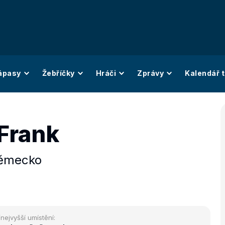
ápasy
Žebříčky
Hráči
Zprávy
Kalendář t
Frank
ěmecko
/nejvyšší umístění: