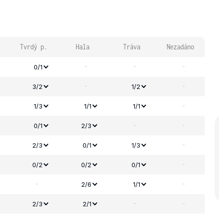
Tvrdý p.
Hala
Tráva
Nezadáno
-
-
-
0/1
-
-
3/2
1/2
-
1/3
1/1
1/1
-
-
0/1
2/3
-
2/3
0/1
1/3
-
0/2
0/2
0/1
-
-
2/6
1/1
-
-
2/3
2/1