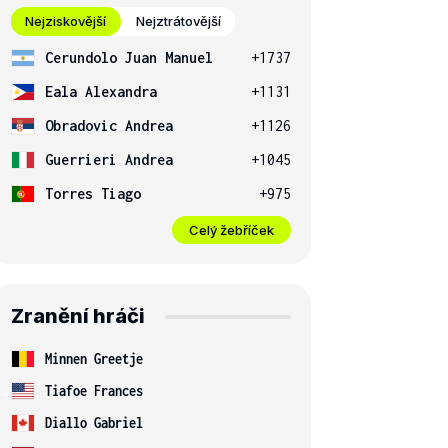
Nejziskovější
Nejztrátovější
Cerundolo Juan Manuel
+1737
Eala Alexandra
+1131
Obradovic Andrea
+1126
Guerrieri Andrea
+1045
Torres Tiago
+975
Celý žebříček
Zranění hráči
Minnen Greetje
Tiafoe Frances
Diallo Gabriel