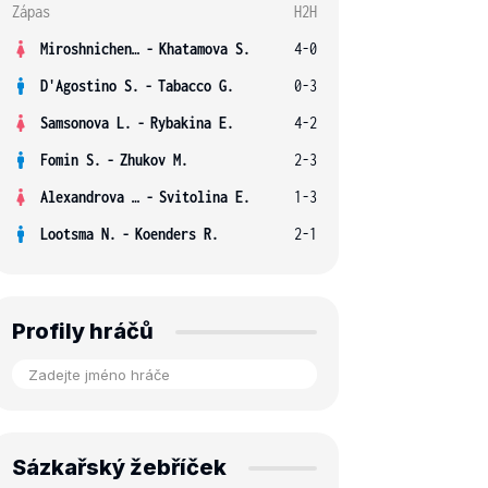
Zápas
H2H
Miroshnichenko V.
-
Khatamova S.
4-0
D'Agostino S.
-
Tabacco G.
0-3
Samsonova L.
-
Rybakina E.
4-2
Fomin S.
-
Zhukov M.
2-3
Alexandrova E.
-
Svitolina E.
1-3
Lootsma N.
-
Koenders R.
2-1
Profily hráčů
Sázkařský žebříček