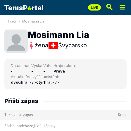
Hráči
Mosimann Lia
Mosimann Lia
žena
Švýcarsko
Datum nar.:
Výška:
Váha:
Hraje rukou:
-
-
-
Pravá
Aktuální/nejvyšší umístění:
dvouhra: - / -
čtyřhra: - / -
Příští zápas
Turnaj a zápas
Kurs
Žádné nadcházející zápasy.