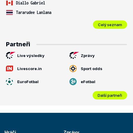
Diallo Gabriel
Tararudee Lanlana
Celý seznam
Partneři
Live výsledky
Zprávy
Livescore.in
Sport odds
EuroFotbal
eFotbal
Další partneři
Hráči
Zprávy