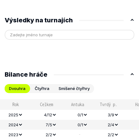
Výsledky na turnajích
Bilance hráče
Dvouhra
Čtyřhra
Smíšené čtyřhry
Rok
Celkem
Antuka
Tvrdý p.
H
2025
4/12
0/1
3/9
2024
7/5
0/1
2/4
-
2023
2/2
2/2