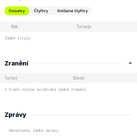
Dvouhry
Čtyřhry
Smíšené čtyřhry
Rok
Turnaje
Žádné tituly
Zranění
Turnaj
Důvod
U hráče nejsou evidována žádná zranění.
Zprávy
Nenalezeny žádné zprávy.