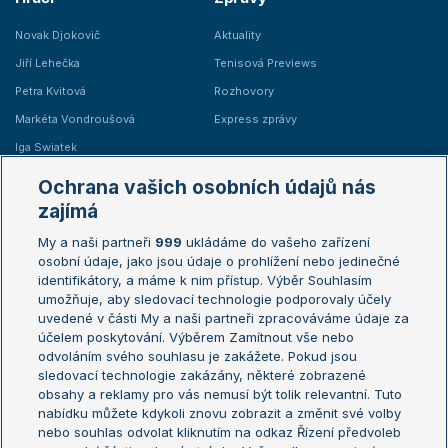
Novak Djokovič
Aktuality
Jiří Lehečka
Tenisová Previews
Petra Kvitová
Rozhovory
Markéta Vondroušová
Express zprávy
Iga Swiatek
Marie Bouzková
Ochrana vašich osobních údajů nás
Žebříčky
Kalendář turnajů
zajímá
My a naši partneři
999
ukládáme do vašeho zařízení
Žebříček ATP (muži)
Australian Open
osobní údaje, jako jsou údaje o prohlížení nebo jedinečné
Žebříček WTA (ženy)
French Open
identifikátory, a máme k nim přístup. Výběr Souhlasím
umožňuje, aby sledovací technologie podporovaly účely
Sázkařský žebříček
Wimbledon
uvedené v části My a naši partneři zpracováváme údaje za
US Open
účelem poskytování. Výběrem Zamítnout vše nebo
odvoláním svého souhlasu je zakážete. Pokud jsou
Turnaj mistrů
sledovací technologie zakázány, některé zobrazené
Turnaj mistryň
obsahy a reklamy pro vás nemusí být tolik relevantní. Tuto
Aktualní trendy
nabídku můžete kdykoli znovu zobrazit a změnit své volby
nebo souhlas odvolat kliknutím na odkaz Řízení předvoleb