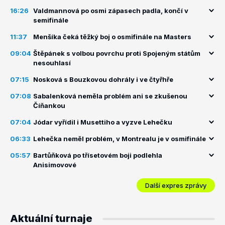
16:26
Valdmannová po osmi zápasech padla, končí v
semifinále
11:37
Menšíka čeká těžký boj o osmifinále na Masters
09:04
Štěpánek s volbou povrchu proti Spojeným státům
nesouhlasí
07:15
Nosková s Bouzkovou dohrály i ve čtyřhře
07:08
Sabalenková neměla problém ani se zkušenou
Číňankou
07:04
Jódar vyřídil i Musettiho a vyzve Lehečku
06:33
Lehečka neměl problém, v Montrealu je v osmifinále
05:57
Bartůňková po třísetovém boji podlehla
Anisimovové
Další expres zprávy
Aktuální turnaje