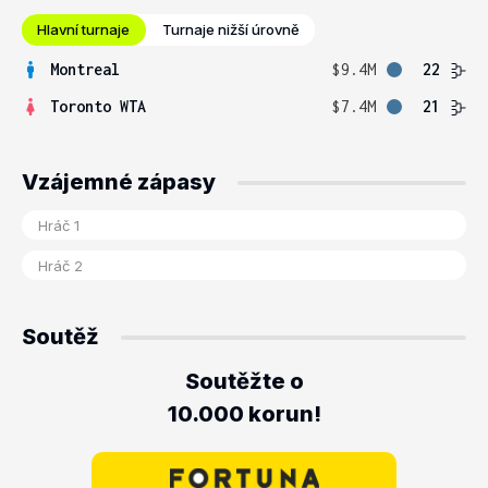
Hlavní turnaje
Turnaje nižší úrovně
Montreal
$9.4M
22
Toronto WTA
$7.4M
21
Vzájemné zápasy
Soutěž
Soutěžte o
10.000 korun!