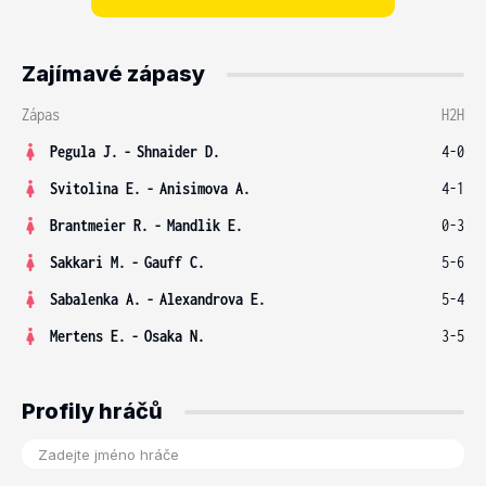
Zajímavé zápasy
Zápas
H2H
Pegula J.
-
Shnaider D.
4-0
Svitolina E.
-
Anisimova A.
4-1
Brantmeier R.
-
Mandlik E.
0-3
Sakkari M.
-
Gauff C.
5-6
Sabalenka A.
-
Alexandrova E.
5-4
Mertens E.
-
Osaka N.
3-5
Profily hráčů