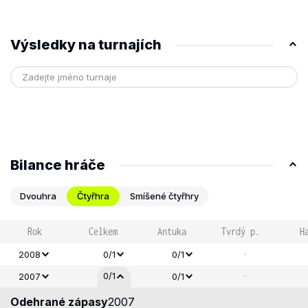
Výsledky na turnajích
Bilance hráče
Dvouhra
Čtyřhra
Smíšené čtyřhry
Rok
Celkem
Antuka
Tvrdý p.
H
-
2008
0/1
0/1
-
0/1
2007
0/1
Odehrané zápasy
2007