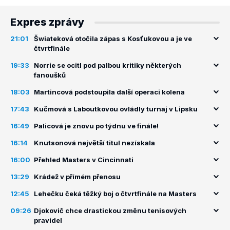
Expres zprávy
21:01
Šwiateková otočila zápas s Kosťukovou a je ve
čtvrtfinále
19:33
Norrie se ocitl pod palbou kritiky některých
fanoušků
18:03
Martincová podstoupila další operaci kolena
17:43
Kučmová s Laboutkovou ovládly turnaj v Lipsku
16:49
Palicová je znovu po týdnu ve finále!
16:14
Knutsonová největší titul nezískala
16:00
Přehled Masters v Cincinnati
13:29
Krádež v přímém přenosu
12:45
Lehečku čeká těžký boj o čtvrtfinále na Masters
09:26
Djokovič chce drastickou změnu tenisových
pravidel