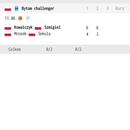
Bytom challenger
1
2
3
Kurs
11.06.
OF
Kowalczyk
/
Szmigiel
6
6
Mrozek
/
Sekula
4
3
Celkem
0/2
0/2
-