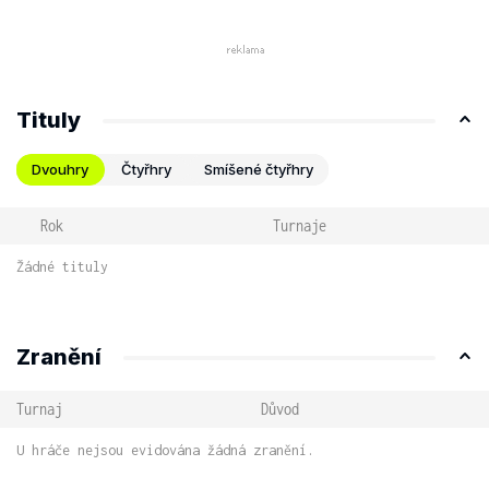
Tituly
Dvouhry
Čtyřhry
Smíšené čtyřhry
Rok
Turnaje
Žádné tituly
Zranění
Turnaj
Důvod
U hráče nejsou evidována žádná zranění.