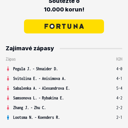
Soutěžte o
10.000 korun!
Zajímavé zápasy
Zápas
H2H
Pegula J.
-
Shnaider D.
4-0
Svitolina E.
-
Anisimova A.
4-1
Sabalenka A.
-
Alexandrova E.
5-4
Samsonova L.
-
Rybakina E.
4-2
Zhang J.
-
Zhu C.
2-2
Lootsma N.
-
Koenders R.
2-1