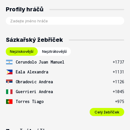
Profily hráčů
Sázkařský žebříček
Nejziskovější
Nejztrátovější
Cerundolo Juan Manuel
+1737
Eala Alexandra
+1131
Obradovic Andrea
+1126
Guerrieri Andrea
+1045
Torres Tiago
+975
Celý žebříček