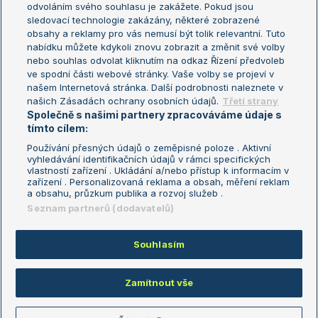
odvoláním svého souhlasu je zakážete. Pokud jsou
Turnaj mistrů
sledovací technologie zakázány, některé zobrazené
Turnaj mistryň
obsahy a reklamy pro vás nemusí být tolik relevantní. Tuto
Aktualní trendy
nabídku můžete kdykoli znovu zobrazit a změnit své volby
nebo souhlas odvolat kliknutím na odkaz Řízení předvoleb
ve spodní části webové stránky. Vaše volby se projeví v
Fotbalové přestupy
našem Internetová stránka. Další podrobnosti naleznete v
Livesport Daily
našich Zásadách ochrany osobních údajů.
Třetí strany
Společně s našimi partnery zpracováváme údaje s
LS Prague Open
tímto cílem:
Používání přesných údajů o zeměpisné poloze . Aktivní
vyhledávání identifikačních údajů v rámci specifických
vlastností zařízení . Ukládání a/nebo přístup k informacím v
Podmínky užití
Nastavení soukromí
zařízení . Personalizovaná reklama a obsah, měření reklam
GDPR a žurnalistika
Reklama
a obsahu, průzkum publika a rozvoj služeb .
Informace o zpracování osobních
Kontakt
Seznam partnerů (dodavatelů)
údajů
Tiráž
Souhlasím
Copyright © 2008-2026 TenisPortal.cz. Využíváme zpravodajství ČTK.
Zamítnout vše