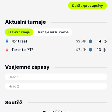
Další expres zprávy
Aktuální turnaje
Hlavní turnaje
Turnaje nižší úrovně
Montreal
$9.4M
14
Toronto WTA
$7.4M
13
Vzájemné zápasy
Soutěž