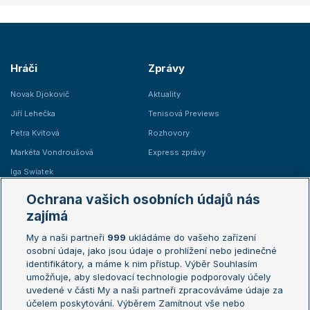
Hráči
Zprávy
Novak Djokovič
Aktuality
Jiří Lehečka
Tenisová Previews
Petra Kvitová
Rozhovory
Markéta Vondroušová
Express zprávy
Iga Swiatek
Marie Bouzková
Ochrana vašich osobních údajů nás
Žebříčky
Kalendář turnajů
zajímá
My a naši partneři
999
ukládáme do vašeho zařízení
Žebříček ATP (muži)
Australian Open
osobní údaje, jako jsou údaje o prohlížení nebo jedinečné
Žebříček WTA (ženy)
French Open
identifikátory, a máme k nim přístup. Výběr Souhlasím
umožňuje, aby sledovací technologie podporovaly účely
Sázkařský žebříček
Wimbledon
uvedené v části My a naši partneři zpracováváme údaje za
US Open
účelem poskytování. Výběrem Zamítnout vše nebo