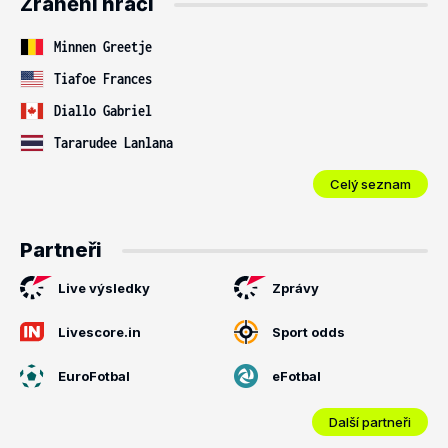
Zranění hráči
Minnen Greetje
Tiafoe Frances
Diallo Gabriel
Tararudee Lanlana
Celý seznam
Partneři
Live výsledky
Zprávy
Livescore.in
Sport odds
EuroFotbal
eFotbal
Další partneři