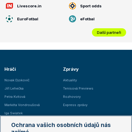
Livescore.in
Sport odds
EuroFotbal
eFotbal
Další partneři
Hráči
Zprávy
Novak Djokovič
Aktuality
Jiří Lehečka
Tenisová Previews
Petra Kvitová
Rozhovory
Markéta Vondroušová
Express zprávy
Iga Swiatek
Marie Bouzková
Ochrana vašich osobních údajů nás
Žebříčky
Kalendář turnajů