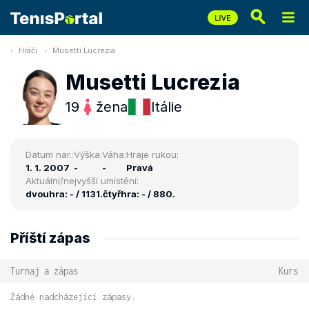
Hráči
Musetti Lucrezia
Musetti Lucrezia
19
žena
Itálie
Datum nar.:
Výška:
Váha:
Hraje rukou:
1. 1. 2007
-
-
Pravá
Aktuální/nejvyšší umístění:
dvouhra: - / 1131.
čtyřhra: - / 880.
Příští zápas
Turnaj a zápas
Kurs
Žádné nadcházející zápasy.