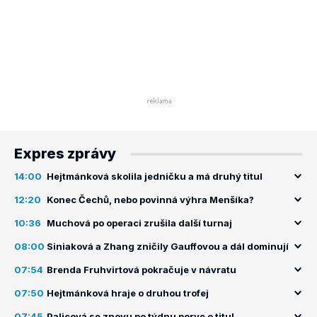
Expres zprávy
14:00
Hejtmánková skolila jedničku a má druhý titul
12:20
Konec Čechů, nebo povinná výhra Menšíka?
10:36
Muchová po operaci zrušila další turnaj
08:00
Siniaková a Zhang zničily Gauffovou a dál dominují
07:54
Brenda Fruhvirtová pokračuje v návratu
07:50
Hejtmánková hraje o druhou trofej
07:45
Palicová se znovu po týdnu porve o titul