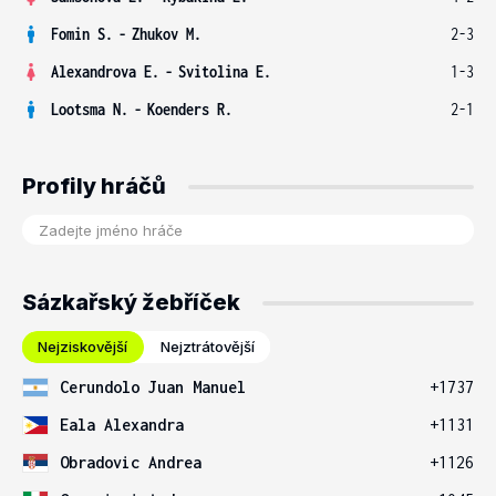
Fomin S.
-
Zhukov M.
2-3
Alexandrova E.
-
Svitolina E.
1-3
Lootsma N.
-
Koenders R.
2-1
Profily hráčů
Sázkařský žebříček
Nejziskovější
Nejztrátovější
Cerundolo Juan Manuel
+1737
Eala Alexandra
+1131
Obradovic Andrea
+1126