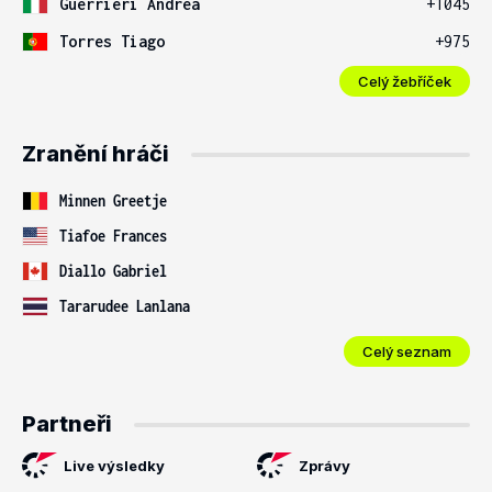
Guerrieri Andrea
+1045
Torres Tiago
+975
Celý žebříček
Zranění hráči
Minnen Greetje
Tiafoe Frances
Diallo Gabriel
Tararudee Lanlana
Celý seznam
Partneři
Live výsledky
Zprávy