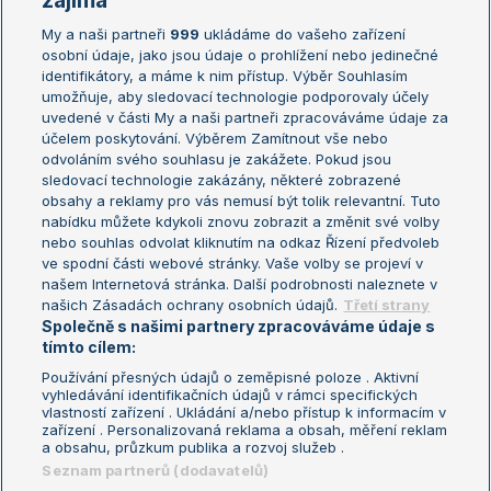
zajímá
My a naši partneři
999
ukládáme do vašeho zařízení
Žebříček ATP (muži)
Australian Open
osobní údaje, jako jsou údaje o prohlížení nebo jedinečné
Žebříček WTA (ženy)
French Open
identifikátory, a máme k nim přístup. Výběr Souhlasím
umožňuje, aby sledovací technologie podporovaly účely
Sázkařský žebříček
Wimbledon
uvedené v části My a naši partneři zpracováváme údaje za
US Open
účelem poskytování. Výběrem Zamítnout vše nebo
odvoláním svého souhlasu je zakážete. Pokud jsou
Turnaj mistrů
sledovací technologie zakázány, některé zobrazené
Turnaj mistryň
obsahy a reklamy pro vás nemusí být tolik relevantní. Tuto
Aktualní trendy
nabídku můžete kdykoli znovu zobrazit a změnit své volby
nebo souhlas odvolat kliknutím na odkaz Řízení předvoleb
ve spodní části webové stránky. Vaše volby se projeví v
Fotbalové přestupy
našem Internetová stránka. Další podrobnosti naleznete v
Livesport Daily
našich Zásadách ochrany osobních údajů.
Třetí strany
Společně s našimi partnery zpracováváme údaje s
LS Prague Open
tímto cílem:
Používání přesných údajů o zeměpisné poloze . Aktivní
vyhledávání identifikačních údajů v rámci specifických
vlastností zařízení . Ukládání a/nebo přístup k informacím v
Podmínky užití
Nastavení soukromí
zařízení . Personalizovaná reklama a obsah, měření reklam
GDPR a žurnalistika
Reklama
a obsahu, průzkum publika a rozvoj služeb .
Informace o zpracování osobních
Kontakt
Seznam partnerů (dodavatelů)
údajů
Tiráž