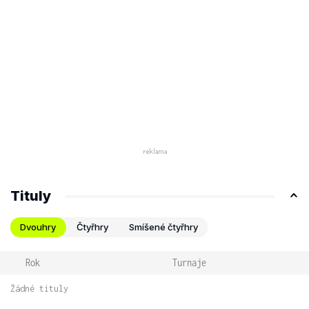
Tituly
Dvouhry
Čtyřhry
Smíšené čtyřhry
Rok
Turnaje
Žádné tituly