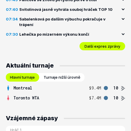
07:40
Svitolinová jasně vyhrála souboj hráček TOP 10
07:34
Sabalenková po dalším výbuchu pokračuje v
trápení
07:30
Lehečka po mizerném výkonu končí
Další expres zprávy
Aktuální turnaje
Hlavní turnaje
Turnaje nižší úrovně
Montreal
$9.4M
10
Toronto WTA
$7.4M
10
Vzájemné zápasy