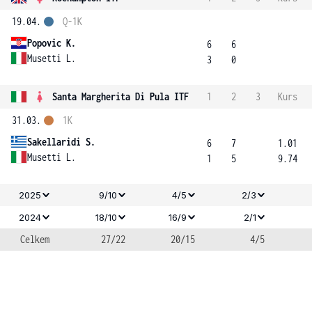
19.04.
Q-1K
Popovic K.
6
6
Musetti L.
3
0
Santa Margherita Di Pula ITF
1
2
3
Kurs
31.03.
1K
Sakellaridi S.
6
7
1.01
Musetti L.
1
5
9.74
2025
9/10
4/5
2/3
2024
18/10
16/9
2/1
Celkem
27/22
20/15
4/5