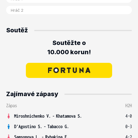
Soutěž
Soutěžte o
10.000 korun!
Zajímavé zápasy
Zápas
H2H
Miroshnichenko V.
-
Khatamova S.
4-0
D'Agostino S.
-
Tabacco G.
0-3
Samsonova L.
-
Rybakina E.
4-2