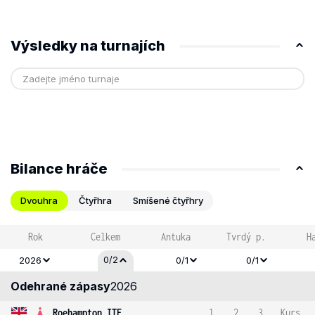
Výsledky na turnajích
Bilance hráče
Dvouhra
Čtyřhra
Smíšené čtyřhry
Rok
Celkem
Antuka
Tvrdý p.
H
0/2
2026
0/1
0/1
Odehrané zápasy
2026
Roehampton ITF
1
2
3
Kurs