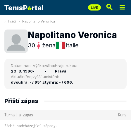
Hráči
Napolitano Veronica
Napolitano Veronica
30
žena
Itálie
Datum nar.:
Výška:
Váha:
Hraje rukou:
20. 3. 1996
-
-
Pravá
Aktuální/nejvyšší umístění:
dvouhra: - / 951.
čtyřhra: - / 696.
Příští zápas
Turnaj a zápas
Kurs
Žádné nadcházející zápasy.