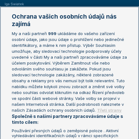
Iga Swiatek
Marie Bouzková
Ochrana vašich osobních údajů nás
Žebříčky
Kalendář turnajů
zajímá
My a naši partneři
999
ukládáme do vašeho zařízení
Žebříček ATP (muži)
Australian Open
osobní údaje, jako jsou údaje o prohlížení nebo jedinečné
Žebříček WTA (ženy)
French Open
identifikátory, a máme k nim přístup. Výběr Souhlasím
umožňuje, aby sledovací technologie podporovaly účely
Sázkařský žebříček
Wimbledon
uvedené v části My a naši partneři zpracováváme údaje za
US Open
účelem poskytování. Výběrem Zamítnout vše nebo
odvoláním svého souhlasu je zakážete. Pokud jsou
Turnaj mistrů
sledovací technologie zakázány, některé zobrazené
Turnaj mistryň
obsahy a reklamy pro vás nemusí být tolik relevantní. Tuto
Aktualní trendy
nabídku můžete kdykoli znovu zobrazit a změnit své volby
nebo souhlas odvolat kliknutím na odkaz Řízení předvoleb
ve spodní části webové stránky. Vaše volby se projeví v
Fotbalové přestupy
našem Internetová stránka. Další podrobnosti naleznete v
Livesport Daily
našich Zásadách ochrany osobních údajů.
Třetí strany
Společně s našimi partnery zpracováváme údaje s
LS Prague Open
tímto cílem:
Používání přesných údajů o zeměpisné poloze . Aktivní
vyhledávání identifikačních údajů v rámci specifických