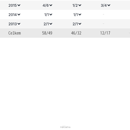
2015
4/6
1/2
3/4
-
2014
1/1
1/1
-
2013
2/1
2/1
Celkem
58/49
46/32
12/17