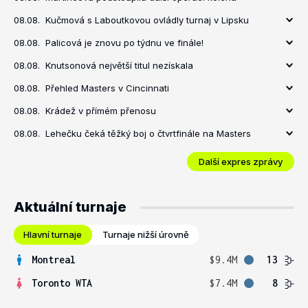
08.08.
Kučmová s Laboutkovou ovládly turnaj v Lipsku
08.08.
Palicová je znovu po týdnu ve finále!
08.08.
Knutsonová největší titul nezískala
08.08.
Přehled Masters v Cincinnati
08.08.
Krádež v přímém přenosu
08.08.
Lehečku čeká těžký boj o čtvrtfinále na Masters
Další expres zprávy
Aktuální turnaje
Hlavní turnaje
Turnaje nižší úrovně
Montreal
$9.4M
13
Toronto WTA
$7.4M
8