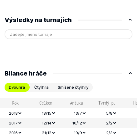
Výsledky na turnajích
Bilance hráče
Dvouhra
Čtyřhra
Smíšené čtyřhry
Rok
Celkem
Antuka
Tvrdý p.
H
2018
18/15
13/7
5/8
2017
12/14
10/12
2/2
2016
21/12
19/9
2/3