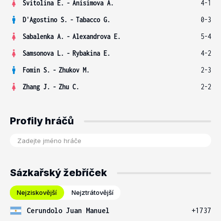
Svitolina E.
-
Anisimova A.
4-1
D'Agostino S.
-
Tabacco G.
0-3
Sabalenka A.
-
Alexandrova E.
5-4
Samsonova L.
-
Rybakina E.
4-2
Fomin S.
-
Zhukov M.
2-3
Zhang J.
-
Zhu C.
2-2
Profily hráčů
Sázkařský žebříček
Nejziskovější
Nejztrátovější
Cerundolo Juan Manuel
+1737