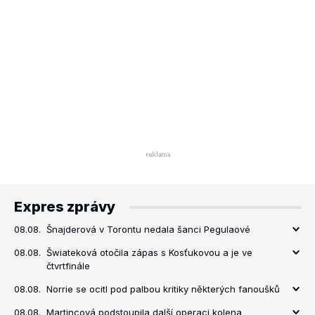
Expres zprávy
08.08.
Šnajderová v Torontu nedala šanci Pegulaové
08.08.
Šwiateková otočila zápas s Kosťukovou a je ve
čtvrtfinále
08.08.
Norrie se ocitl pod palbou kritiky některých fanoušků
08.08.
Martincová podstoupila další operaci kolena