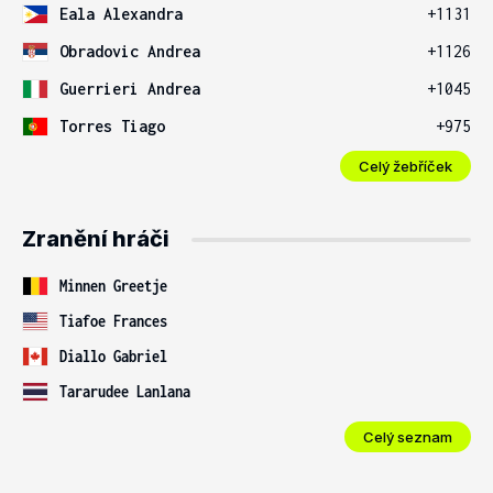
Eala Alexandra
+1131
Obradovic Andrea
+1126
Guerrieri Andrea
+1045
Torres Tiago
+975
Celý žebříček
Zranění hráči
Minnen Greetje
Tiafoe Frances
Diallo Gabriel
Tararudee Lanlana
Celý seznam