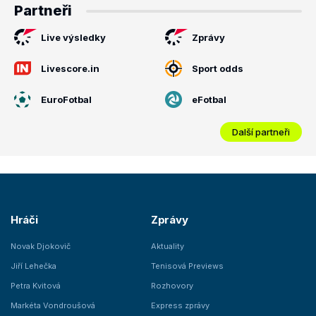
Partneři
Live výsledky
Zprávy
Livescore.in
Sport odds
EuroFotbal
eFotbal
Další partneři
Hráči
Zprávy
Novak Djokovič
Aktuality
Jiří Lehečka
Tenisová Previews
Petra Kvitová
Rozhovory
Markéta Vondroušová
Express zprávy