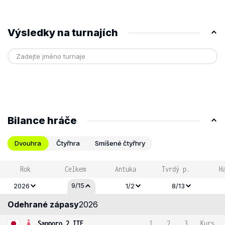
Výsledky na turnajích
Bilance hráče
Dvouhra
Čtyřhra
Smíšené čtyřhry
Rok
Celkem
Antuka
Tvrdý p.
H
9/15
2026
1/2
8/13
Odehrané zápasy
2026
Sapporo 2 ITF
1
2
3
Kurs