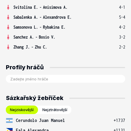
Svitolina E.
-
Anisimova A.
4-1
Sabalenka A.
-
Alexandrova E.
5-4
Samsonova L.
-
Rybakina E.
4-2
Sanchez A.
-
Bosio V.
3-2
Zhang J.
-
Zhu C.
2-2
Profily hráčů
Sázkařský žebříček
Nejziskovější
Nejztrátovější
Cerundolo Juan Manuel
+1737
Eala Alexandra
+1131