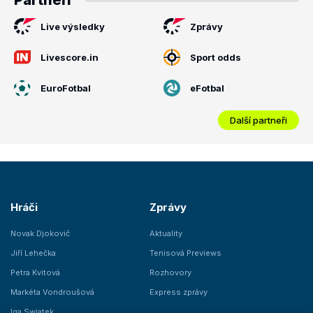
Partneři
Live výsledky
Zprávy
Livescore.in
Sport odds
EuroFotbal
eFotbal
Další partneři
Hráči
Zprávy
Novak Djokovič
Aktuality
Jiří Lehečka
Tenisová Previews
Petra Kvitová
Rozhovory
Markéta Vondroušová
Express zprávy
Iga Swiatek