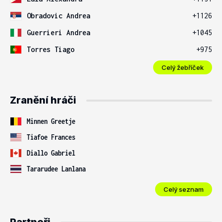
Obradovic Andrea
+1126
Guerrieri Andrea
+1045
Torres Tiago
+975
Celý žebříček
Zranění hráči
Minnen Greetje
Tiafoe Frances
Diallo Gabriel
Tararudee Lanlana
Celý seznam