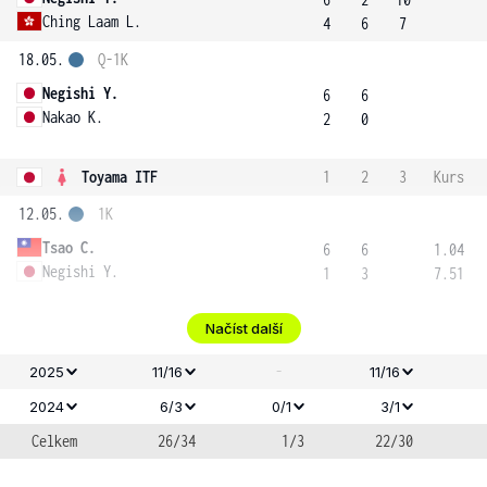
Ching Laam L.
4
6
7
18.05.
Q-1K
Negishi Y.
6
6
Nakao K.
2
0
Toyama ITF
1
2
3
Kurs
12.05.
1K
Tsao C.
6
6
1.04
Negishi Y.
1
3
7.51
Načíst další
-
2025
11/16
11/16
2024
6/3
0/1
3/1
Celkem
26/34
1/3
22/30