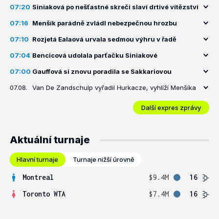
07:20
Siniaková po nešťastné skreči slaví drtivé vítězství
07:16
Menšík parádně zvládl nebezpečnou hrozbu
07:10
Rozjetá Ealaová urvala sedmou výhru v řadě
07:04
Bencicová udolala parťačku Siniakové
07:00
Gauffová si znovu poradila se Sakkariovou
07.08.
Van De Zandschulp vyřadil Hurkacze, vyhlíží Menšíka
Další expres zprávy
Aktuální turnaje
Hlavní turnaje
Turnaje nižší úrovně
Montreal
$9.4M
16
Toronto WTA
$7.4M
16