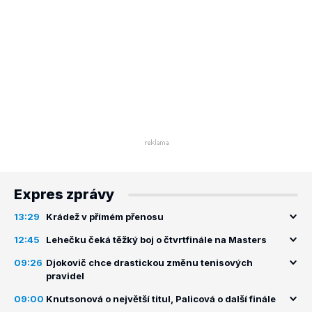
Expres zprávy
13:29
Krádež v přímém přenosu
12:45
Lehečku čeká těžký boj o čtvrtfinále na Masters
09:26
Djokovič chce drastickou změnu tenisových
pravidel
09:00
Knutsonová o největší titul, Palicová o další finále