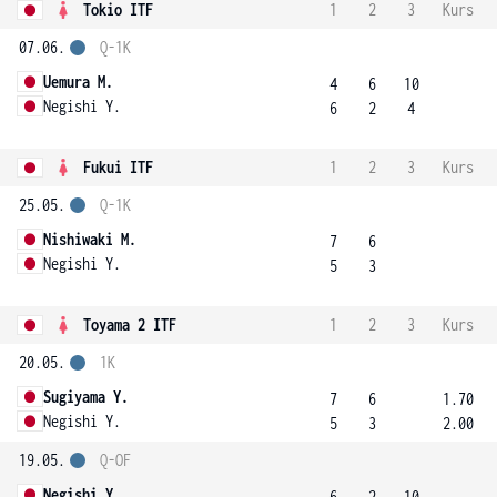
Tokio ITF
1
2
3
Kurs
07.06.
Q-1K
Uemura M.
4
6
10
Negishi Y.
6
2
4
Fukui ITF
1
2
3
Kurs
25.05.
Q-1K
Nishiwaki M.
7
6
Negishi Y.
5
3
Toyama 2 ITF
1
2
3
Kurs
20.05.
1K
Sugiyama Y.
7
6
1.70
Negishi Y.
5
3
2.00
19.05.
Q-OF
Negishi Y.
6
2
10