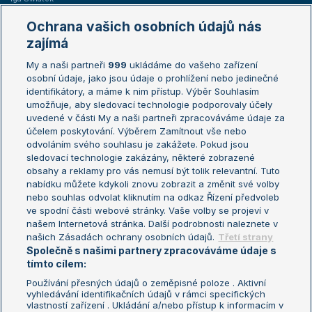
Marie Bouzková
Ochrana vašich osobních údajů nás
Žebříčky
Kalendář turnajů
zajímá
My a naši partneři
999
ukládáme do vašeho zařízení
Žebříček ATP (muži)
Australian Open
osobní údaje, jako jsou údaje o prohlížení nebo jedinečné
Žebříček WTA (ženy)
French Open
identifikátory, a máme k nim přístup. Výběr Souhlasím
umožňuje, aby sledovací technologie podporovaly účely
Sázkařský žebříček
Wimbledon
uvedené v části My a naši partneři zpracováváme údaje za
US Open
účelem poskytování. Výběrem Zamítnout vše nebo
odvoláním svého souhlasu je zakážete. Pokud jsou
Turnaj mistrů
sledovací technologie zakázány, některé zobrazené
Turnaj mistryň
obsahy a reklamy pro vás nemusí být tolik relevantní. Tuto
Aktualní trendy
nabídku můžete kdykoli znovu zobrazit a změnit své volby
nebo souhlas odvolat kliknutím na odkaz Řízení předvoleb
ve spodní části webové stránky. Vaše volby se projeví v
Fotbalové přestupy
našem Internetová stránka. Další podrobnosti naleznete v
Livesport Daily
našich Zásadách ochrany osobních údajů.
Třetí strany
Společně s našimi partnery zpracováváme údaje s
LS Prague Open
tímto cílem:
Používání přesných údajů o zeměpisné poloze . Aktivní
vyhledávání identifikačních údajů v rámci specifických
vlastností zařízení . Ukládání a/nebo přístup k informacím v
Podmínky užití
Nastavení soukromí