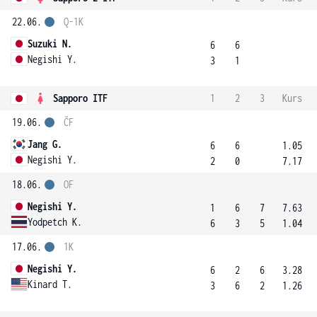
22.06.
Q-1K
Suzuki N.
6
6
Negishi Y.
3
1
Sapporo ITF
1
2
3
Kurs
19.06.
ČF
Jang G.
6
6
1.05
Negishi Y.
2
0
7.17
18.06.
OF
Negishi Y.
1
6
7
7.63
Yodpetch K.
6
3
5
1.04
17.06.
1K
Negishi Y.
6
2
6
3.28
Kinard T.
3
6
2
1.26