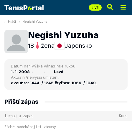
Hráči
Negishi Yuzuha
Negishi Yuzuha
18
žena
Japonsko
Datum nar.:
Výška:
Váha:
Hraje rukou:
1. 1. 2008
-
-
Levá
Aktuální/nejvyšší umístění:
dvouhra: 1444. / 1245.
čtyřhra: 1066. / 1049.
Příští zápas
Turnaj a zápas
Kurs
Žádné nadcházející zápasy.