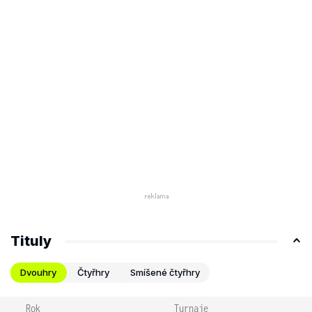
Tituly
Dvouhry
Čtyřhry
Smíšené čtyřhry
Rok
Turnaje