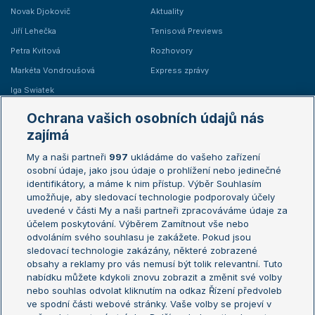
Novak Djokovič
Aktuality
Jiří Lehečka
Tenisová Previews
Petra Kvitová
Rozhovory
Markéta Vondroušová
Express zprávy
Iga Swiatek
Marie Bouzková
Ochrana vašich osobních údajů nás
Žebříčky
Kalendář turnajů
zajímá
My a naši partneři
997
ukládáme do vašeho zařízení
Žebříček ATP (muži)
Australian Open
osobní údaje, jako jsou údaje o prohlížení nebo jedinečné
Žebříček WTA (ženy)
French Open
identifikátory, a máme k nim přístup. Výběr Souhlasím
umožňuje, aby sledovací technologie podporovaly účely
Sázkařský žebříček
Wimbledon
uvedené v části My a naši partneři zpracováváme údaje za
US Open
účelem poskytování. Výběrem Zamítnout vše nebo
odvoláním svého souhlasu je zakážete. Pokud jsou
Turnaj mistrů
sledovací technologie zakázány, některé zobrazené
Turnaj mistryň
obsahy a reklamy pro vás nemusí být tolik relevantní. Tuto
Aktualní trendy
nabídku můžete kdykoli znovu zobrazit a změnit své volby
nebo souhlas odvolat kliknutím na odkaz Řízení předvoleb
ve spodní části webové stránky. Vaše volby se projeví v
Fotbalové přestupy