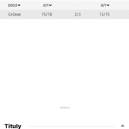
-
2003
0/1
0/1
Celkem
15/18
2/3
13/15
Tituly