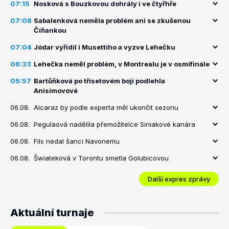
07:15
Nosková s Bouzkovou dohrály i ve čtyřhře
07:08
Sabalenková neměla problém ani se zkušenou
Číňankou
07:04
Jódar vyřídil i Musettiho a vyzve Lehečku
06:33
Lehečka neměl problém, v Montrealu je v osmifinále
05:57
Bartůňková po třísetovém boji podlehla
Anisimovové
06.08.
Alcaraz by podle experta měl ukončit sezonu
06.08.
Pegulaová nadělila přemožitelce Siniakové kanára
06.08.
Fils nedal šanci Navonemu
06.08.
Šwiateková v Torontu smetla Golubicovou
Další expres zprávy
Aktuální turnaje