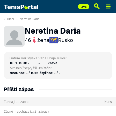
Hráči
Neretina Daria
Neretina Daria
46
žena
Rusko
Datum nar.:
Výška:
Váha:
Hraje rukou:
18. 1. 1980
-
-
Pravá
Aktuální/nejvyšší umístění:
dvouhra: - / 1016.
čtyřhra: - / -
Příští zápas
Turnaj a zápas
Kurs
Žádné nadcházející zápasy.