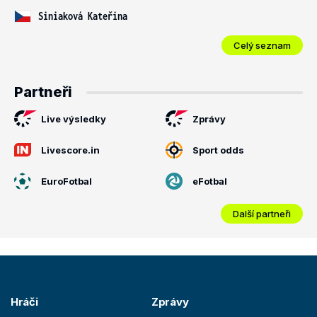
Siniaková Kateřina
Celý seznam
Partneři
Live výsledky
Zprávy
Livescore.in
Sport odds
EuroFotbal
eFotbal
Další partneři
Hráči
Zprávy