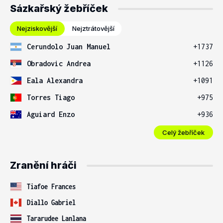
Sázkařský žebříček
Nejziskovější
Nejztrátovější
Cerundolo Juan Manuel
+1737
Obradovic Andrea
+1126
Eala Alexandra
+1091
Torres Tiago
+975
Aguiard Enzo
+936
Celý žebříček
Zranění hráči
Tiafoe Frances
Diallo Gabriel
Tararudee Lanlana