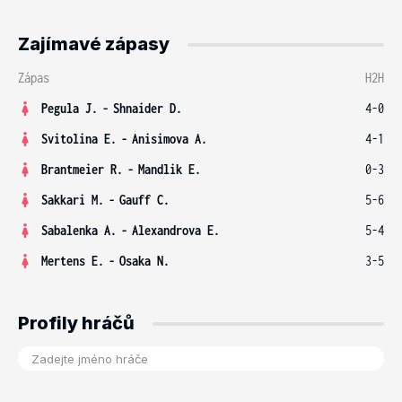
Zajímavé zápasy
Zápas
H2H
Pegula J.
-
Shnaider D.
4-0
Svitolina E.
-
Anisimova A.
4-1
Brantmeier R.
-
Mandlik E.
0-3
Sakkari M.
-
Gauff C.
5-6
Sabalenka A.
-
Alexandrova E.
5-4
Mertens E.
-
Osaka N.
3-5
Profily hráčů