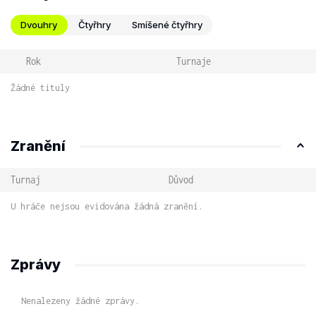
Dvouhry
Čtyřhry
Smíšené čtyřhry
Rok
Turnaje
Žádné tituly
Zranění
Turnaj
Důvod
U hráče nejsou evidována žádná zranění.
Zprávy
Nenalezeny žádné zprávy.