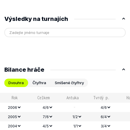
Výsledky na turnajích
Bilance hráče
Dvouhra
Čtyřhra
Smíšené čtyřhry
Rok
Celkem
Antuka
Tvrdý p.
H
-
2006
4/6
4/6
2005
7/6
1/2
6/4
2004
4/5
1/1
3/4