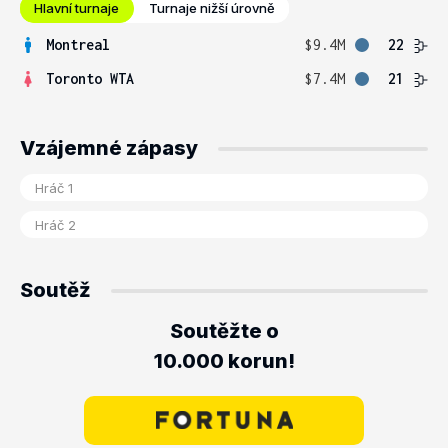
Hlavní turnaje
Turnaje nižší úrovně
Montreal
$9.4M
22
Toronto WTA
$7.4M
21
Vzájemné zápasy
Soutěž
Soutěžte o
10.000 korun!