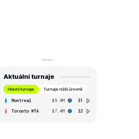
Aktuální turnaje
Hlavní turnaje
Turnaje nižší úrovně
Montreal
$9.4M
31
Toronto WTA
$7.4M
32