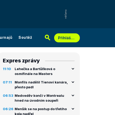
urnajů
Soutěž
Přihlášení
Expres zprávy
11:10
Lehečka a Bartůňková o
osmifinále na Masters
07:11
Monfils nadělil Tienovi kanára,
přesto padl
06:53
Medveděv končí v Montrealu
hned na úvodním soupeři
06:26
Menšík se na postup do třetího
kola nadřel