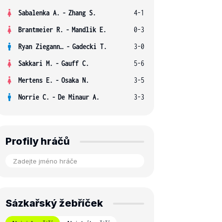
Sabalenka A.
-
Zhang S.
4-1
Brantmeier R.
-
Mandlik E.
0-3
Ryan Ziegann S.
-
Gadecki T.
3-0
Sakkari M.
-
Gauff C.
5-6
Mertens E.
-
Osaka N.
3-5
Norrie C.
-
De Minaur A.
3-3
Profily hráčů
Sázkařský žebříček