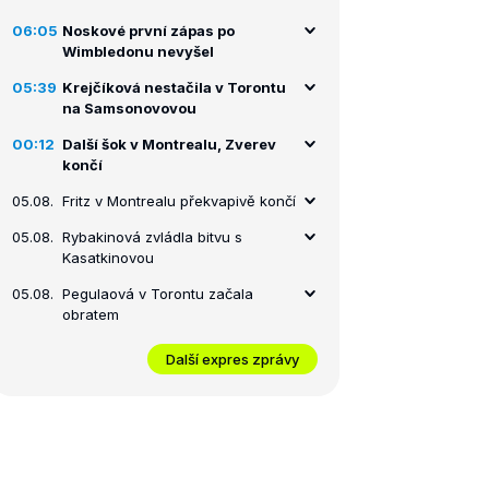
06:05
Noskové první zápas po
Wimbledonu nevyšel
05:39
Krejčíková nestačila v Torontu
na Samsonovovou
00:12
Další šok v Montrealu, Zverev
končí
05.08.
Fritz v Montrealu překvapivě končí
05.08.
Rybakinová zvládla bitvu s
Kasatkinovou
05.08.
Pegulaová v Torontu začala
obratem
Další expres zprávy