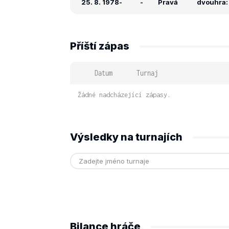
25. 8. 1978
-
-
Pravá
dvouhra: 
Příští zápas
Datum
Turnaj
Žádné nadcházející zápasy.
Výsledky na turnajích
Bilance hráče