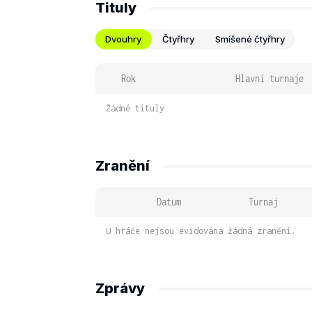
Tituly
Dvouhry
Čtyřhry
Smíšené čtyřhry
Rok
Hlavní turnaje
Žádné tituly
Zranění
Datum
Turnaj
U hráče nejsou evidována žádná zranění.
Zprávy