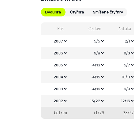
Dvouhra
Čtyřhra
Smíšené čtyřhry
Rok
Celkem
Antuka
2007
5/5
2/1
2006
9/8
0/3
2005
14/13
5/7
2004
14/15
10/11
2003
14/16
9/9
2002
15/22
12/16
Celkem
71/79
38/47