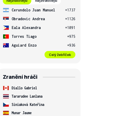
Nejziskovější
Nejztrátovější
Cerundolo Juan Manuel
+1737
Obradovic Andrea
+1126
Eala Alexandra
+1091
Torres Tiago
+975
Aguiard Enzo
+936
Celý žebříček
Zranění hráči
Diallo Gabriel
Tararudee Lanlana
Siniaková Kateřina
Munar Jaume