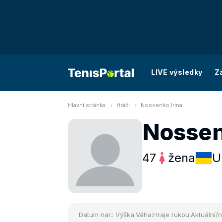
LIVE výsledky
Z
Hlavní stránka
Hráči
Nossenko Irina
Nossen
47
žena
U
Datum nar.:
Výška:
Váha:
Hraje rukou:
Aktuální/n