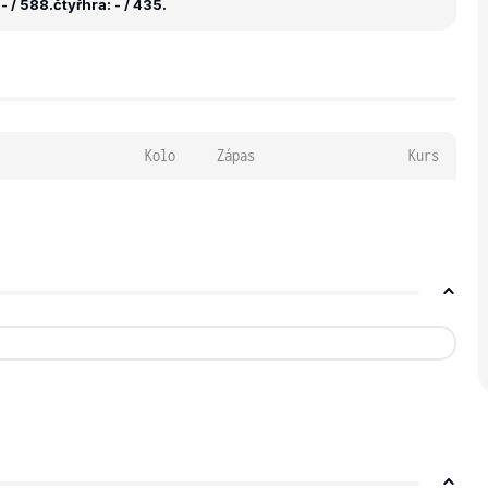
- / 588.
čtyřhra: - / 435.
Kolo
Zápas
Kurs