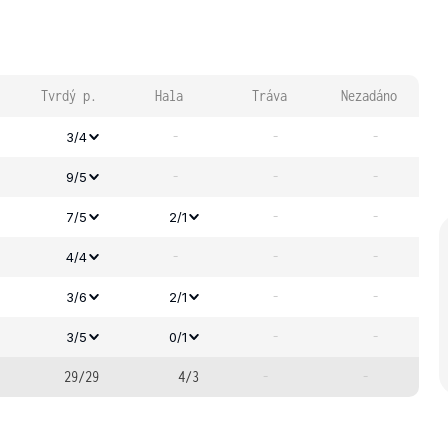
Tvrdý p.
Hala
Tráva
Nezadáno
-
-
-
3/4
-
-
-
9/5
-
-
7/5
2/1
-
-
-
4/4
-
-
3/6
2/1
-
-
3/5
0/1
29/29
4/3
-
-