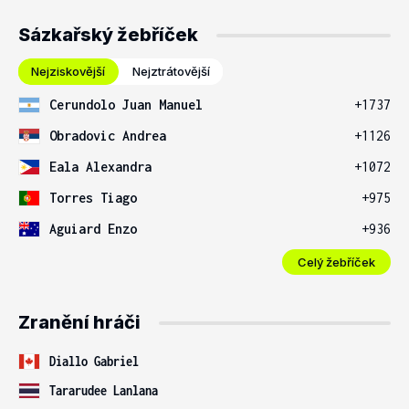
Sázkařský žebříček
Nejziskovější
Nejztrátovější
Cerundolo Juan Manuel
+1737
Obradovic Andrea
+1126
Eala Alexandra
+1072
Torres Tiago
+975
Aguiard Enzo
+936
Celý žebříček
Zranění hráči
Diallo Gabriel
Tararudee Lanlana