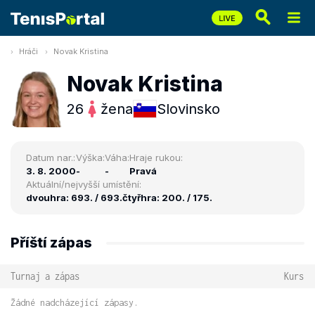
Hráči
Novak Kristina
Novak Kristina
26
žena
Slovinsko
Datum nar.:
Výška:
Váha:
Hraje rukou:
3. 8. 2000
-
-
Pravá
Aktuální/nejvyšší umístění:
dvouhra: 693. / 693.
čtyřhra: 200. / 175.
Příští zápas
Turnaj a zápas
Kurs
Žádné nadcházející zápasy.