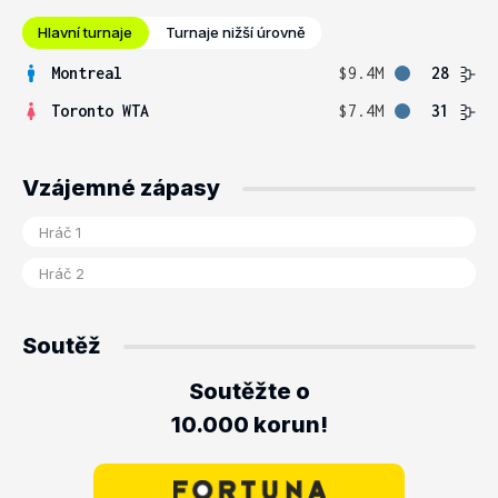
Hlavní turnaje
Turnaje nižší úrovně
Montreal
$9.4M
28
Toronto WTA
$7.4M
31
Vzájemné zápasy
Soutěž
Soutěžte o
10.000 korun!