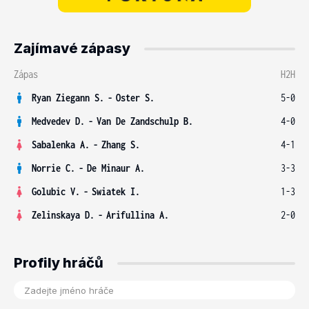
Zajímavé zápasy
Zápas
H2H
Ryan Ziegann S.
-
Oster S.
5-0
Medvedev D.
-
Van De Zandschulp B.
4-0
Sabalenka A.
-
Zhang S.
4-1
Norrie C.
-
De Minaur A.
3-3
Golubic V.
-
Swiatek I.
1-3
Zelinskaya D.
-
Arifullina A.
2-0
Profily hráčů