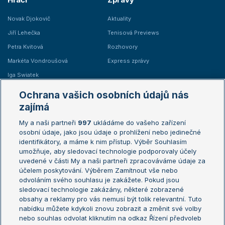
Novak Djokovič
Aktuality
Jiří Lehečka
Tenisová Previews
Petra Kvitová
Rozhovory
Markéta Vondroušová
Express zprávy
Iga Swiatek
Marie Bouzková
Ochrana vašich osobních údajů nás
Žebříčky
Kalendář turnajů
zajímá
My a naši partneři
997
ukládáme do vašeho zařízení
Žebříček ATP (muži)
Australian Open
osobní údaje, jako jsou údaje o prohlížení nebo jedinečné
Žebříček WTA (ženy)
French Open
identifikátory, a máme k nim přístup. Výběr Souhlasím
umožňuje, aby sledovací technologie podporovaly účely
Sázkařský žebříček
Wimbledon
uvedené v části My a naši partneři zpracováváme údaje za
US Open
účelem poskytování. Výběrem Zamítnout vše nebo
odvoláním svého souhlasu je zakážete. Pokud jsou
Turnaj mistrů
sledovací technologie zakázány, některé zobrazené
Turnaj mistryň
obsahy a reklamy pro vás nemusí být tolik relevantní. Tuto
Aktualní trendy
nabídku můžete kdykoli znovu zobrazit a změnit své volby
nebo souhlas odvolat kliknutím na odkaz Řízení předvoleb