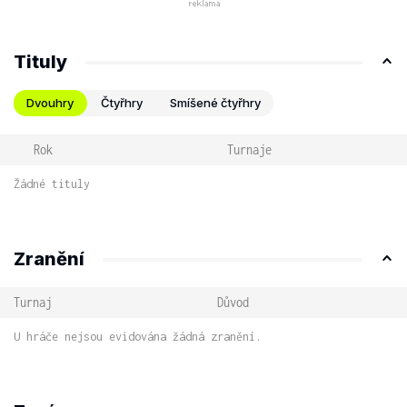
Tituly
Dvouhry
Čtyřhry
Smíšené čtyřhry
Rok
Turnaje
Žádné tituly
Zranění
Turnaj
Důvod
U hráče nejsou evidována žádná zranění.