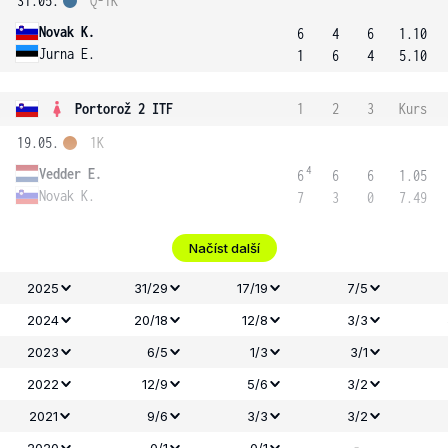
31.05.
Q-1K
Novak K.
6
4
6
1.10
Jurna E.
1
6
4
5.10
Portorož 2 ITF
1
2
3
Kurs
19.05.
1K
4
Vedder E.
6
6
6
1.05
Novak K.
7
3
0
7.49
Načíst další
2025
31/29
17/19
7/5
2024
20/18
12/8
3/3
2023
6/5
1/3
3/1
2022
12/9
5/6
3/2
2021
9/6
3/3
3/2
-
2020
0/1
0/1