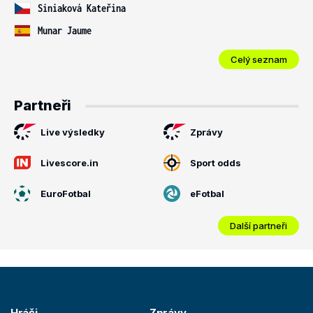
Siniaková Kateřina
Munar Jaume
Celý seznam
Partneři
Live výsledky
Zprávy
Livescore.in
Sport odds
EuroFotbal
eFotbal
Další partneři
Hráči
Zprávy