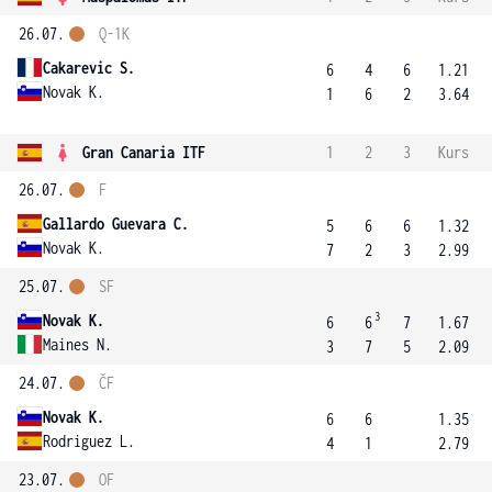
26.07.
Q-1K
Cakarevic S.
6
4
6
1.21
Novak K.
1
6
2
3.64
Gran Canaria ITF
1
2
3
Kurs
26.07.
F
Gallardo Guevara C.
5
6
6
1.32
Novak K.
7
2
3
2.99
25.07.
SF
3
Novak K.
6
6
7
1.67
Maines N.
3
7
5
2.09
24.07.
ČF
Novak K.
6
6
1.35
Rodriguez L.
4
1
2.79
23.07.
OF