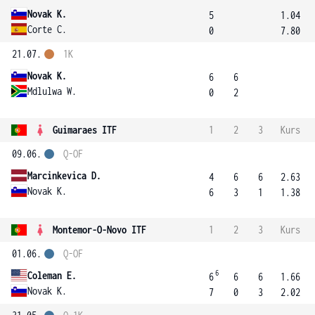
Novak K.
5
1.04
Corte C.
0
7.80
21.07.
1K
Novak K.
6
6
Mdlulwa W.
0
2
Guimaraes ITF
1
2
3
Kurs
09.06.
Q-OF
Marcinkevica D.
4
6
6
2.63
Novak K.
6
3
1
1.38
Montemor-O-Novo ITF
1
2
3
Kurs
01.06.
Q-OF
6
Coleman E.
6
6
6
1.66
Novak K.
7
0
3
2.02