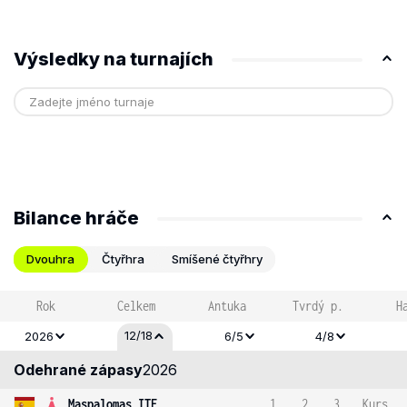
Výsledky na turnajích
Bilance hráče
Dvouhra
Čtyřhra
Smíšené čtyřhry
Rok
Celkem
Antuka
Tvrdý p.
H
12/18
2026
6/5
4/8
Odehrané zápasy
2026
Maspalomas ITF
1
2
3
Kurs