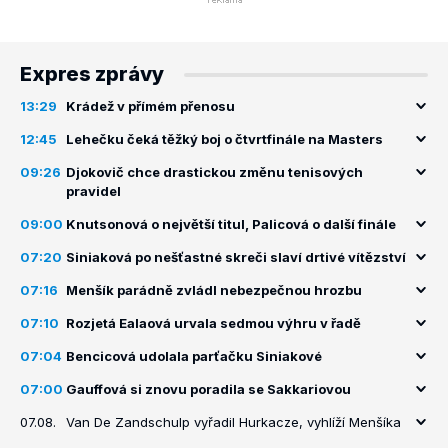
Expres zprávy
13:29
Krádež v přímém přenosu
12:45
Lehečku čeká těžký boj o čtvrtfinále na Masters
09:26
Djokovič chce drastickou změnu tenisových
pravidel
09:00
Knutsonová o největší titul, Palicová o další finále
07:20
Siniaková po nešťastné skreči slaví drtivé vítězství
07:16
Menšík parádně zvládl nebezpečnou hrozbu
07:10
Rozjetá Ealaová urvala sedmou výhru v řadě
07:04
Bencicová udolala parťačku Siniakové
07:00
Gauffová si znovu poradila se Sakkariovou
07.08.
Van De Zandschulp vyřadil Hurkacze, vyhlíží Menšíka