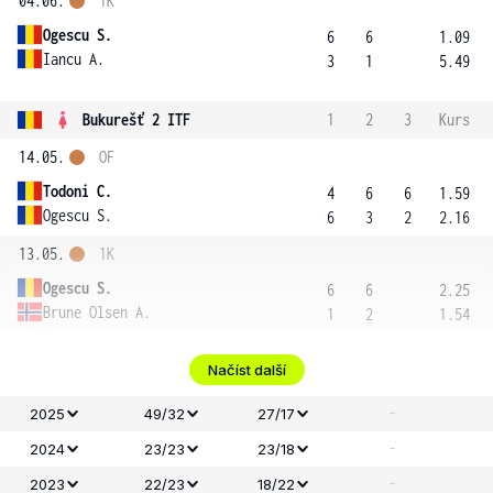
04.06.
1K
Ogescu S.
6
6
1.09
Iancu A.
3
1
5.49
Bukurešť 2 ITF
1
2
3
Kurs
14.05.
OF
Todoni C.
4
6
6
1.59
Ogescu S.
6
3
2
2.16
13.05.
1K
Ogescu S.
6
6
2.25
Brune Olsen A.
1
2
1.54
Načíst další
-
2025
49/32
27/17
-
2024
23/23
23/18
-
2023
22/23
18/22