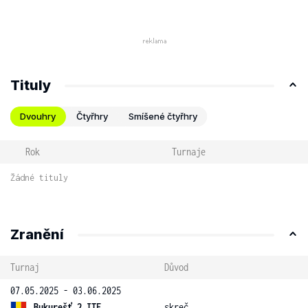
Tituly
Dvouhry
Čtyřhry
Smíšené čtyřhry
Rok
Turnaje
Žádné tituly
Zranění
Turnaj
Důvod
07.05.2025 - 03.06.2025
Bukurešť 2 ITF
skreč