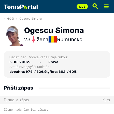
Hráči
Ogescu Simona
Ogescu Simona
23
žena
Rumunsko
Datum nar.:
Výška:
Váha:
Hraje rukou:
5. 10. 2002
-
-
Pravá
Aktuální/nejvyšší umístění:
dvouhra: 979. / 826.
čtyřhra: 882. / 605.
Příští zápas
Turnaj a zápas
Kurs
Žádné nadcházející zápasy.