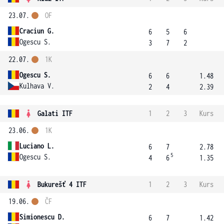
23.07.
OF
Craciun G.
6
5
6
Ogescu S.
3
7
2
22.07.
1K
Ogescu S.
6
6
1.48
Kulhava V.
2
4
2.39
Galati ITF
1
2
3
Kurs
23.06.
1K
Luciano L.
6
7
2.78
5
Ogescu S.
4
6
1.35
Bukurešť 4 ITF
1
2
3
Kurs
19.06.
ČF
Simionescu D.
6
7
1.42