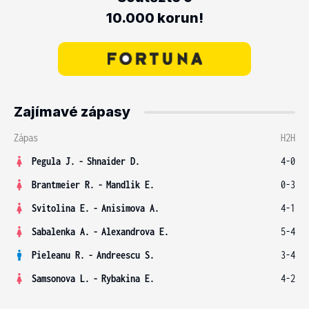
10.000 korun!
Zajímavé zápasy
Zápas
H2H
Pegula J.
-
Shnaider D.
4-0
Brantmeier R.
-
Mandlik E.
0-3
Svitolina E.
-
Anisimova A.
4-1
Sabalenka A.
-
Alexandrova E.
5-4
Pieleanu R.
-
Andreescu S.
3-4
Samsonova L.
-
Rybakina E.
4-2