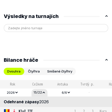
Výsledky na turnajích
Bilance hráče
Dvouhra
Čtyřhra
Smíšené čtyřhry
Rok
Celkem
Antuka
Tvrdý p.
H
-
15/22
2026
6/6
Odehrané zápasy
2026
Kluž ITF
1
2
3
Kurs