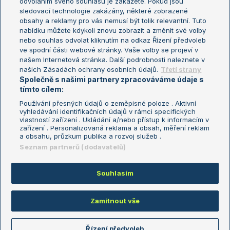
odvoláním svého souhlasu je zakážete. Pokud jsou
Turnaj mistrů
sledovací technologie zakázány, některé zobrazené
Turnaj mistryň
obsahy a reklamy pro vás nemusí být tolik relevantní. Tuto
Aktualní trendy
nabídku můžete kdykoli znovu zobrazit a změnit své volby
nebo souhlas odvolat kliknutím na odkaz Řízení předvoleb
ve spodní části webové stránky. Vaše volby se projeví v
Fotbalové přestupy
našem Internetová stránka. Další podrobnosti naleznete v
Livesport Daily
našich Zásadách ochrany osobních údajů.
Třetí strany
Společně s našimi partnery zpracováváme údaje s
LS Prague Open
tímto cílem:
Používání přesných údajů o zeměpisné poloze . Aktivní
vyhledávání identifikačních údajů v rámci specifických
vlastností zařízení . Ukládání a/nebo přístup k informacím v
Podmínky užití
Nastavení soukromí
zařízení . Personalizovaná reklama a obsah, měření reklam
GDPR a žurnalistika
Reklama
a obsahu, průzkum publika a rozvoj služeb .
Informace o zpracování osobních
Kontakt
Seznam partnerů (dodavatelů)
údajů
Tiráž
Souhlasím
Copyright © 2008-2026 TenisPortal.cz. Využíváme zpravodajství ČTK.
Zamítnout vše
Řízení předvoleb