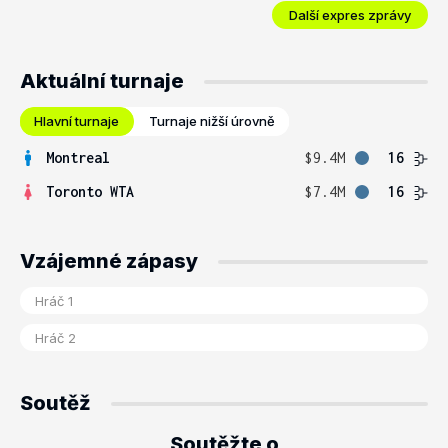
Další expres zprávy
Aktuální turnaje
Hlavní turnaje
Turnaje nižší úrovně
Montreal
$9.4M
16
Toronto WTA
$7.4M
16
Vzájemné zápasy
Soutěž
Soutěžte o