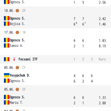
Ogescu S.
1
5
2.56
18.06.
OF
Ogescu S.
7
7
2.42
6
1
Bojica S.
6
6
1.46
17.06.
1K
Ogescu S.
6
6
1.03
Iancu A.
2
1
8.19
Focsani ITF
1
2
3
Kurs
05.06.
ČF
Yesypchuk D.
4
6
6
Ogescu S.
6
2
4
05.06.
OF
Ogescu S.
6
6
1.33
Marcu T.
2
1
2.88