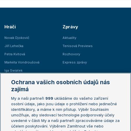
Hráči
Zprávy
Novak Djokovič
Aktuality
Jiří Lehečka
Tenisová Previews
Petra Kvitová
Rozhovory
Markéta Vondroušová
Express zprávy
Iga Swiatek
Marie Bouzková
Ochrana vašich osobních údajů nás
Žebříčky
Kalendář turnajů
zajímá
My a naši partneři
999
ukládáme do vašeho zařízení
Žebříček ATP (muži)
Australian Open
osobní údaje, jako jsou údaje o prohlížení nebo jedinečné
Žebříček WTA (ženy)
French Open
identifikátory, a máme k nim přístup. Výběr Souhlasím
umožňuje, aby sledovací technologie podporovaly účely
Sázkařský žebříček
Wimbledon
uvedené v části My a naši partneři zpracováváme údaje za
US Open
účelem poskytování. Výběrem Zamítnout vše nebo