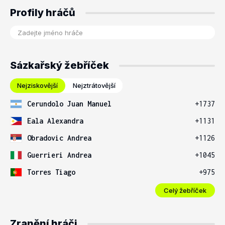
Profily hráčů
Sázkařský žebříček
Nejziskovější
Nejztrátovější
Cerundolo Juan Manuel
+1737
Eala Alexandra
+1131
Obradovic Andrea
+1126
Guerrieri Andrea
+1045
Torres Tiago
+975
Celý žebříček
Zranění hráči