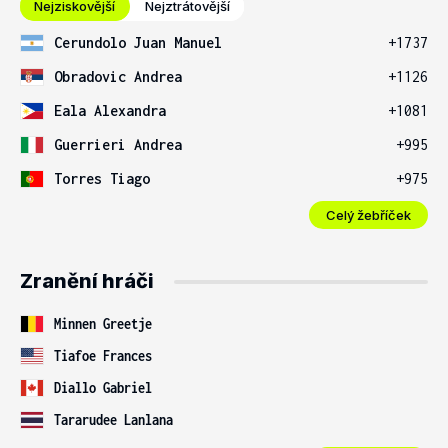
Nejziskovější
Nejztrátovější
Cerundolo Juan Manuel
+1737
Obradovic Andrea
+1126
Eala Alexandra
+1081
Guerrieri Andrea
+995
Torres Tiago
+975
Celý žebříček
Zranění hráči
Minnen Greetje
Tiafoe Frances
Diallo Gabriel
Tararudee Lanlana