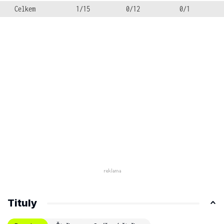
Celkem
1/15
0/12
0/1
Tituly