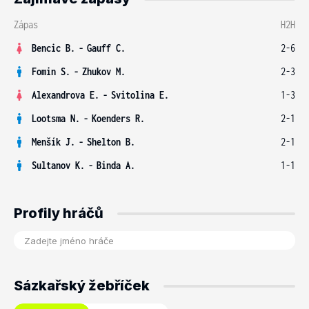
Zápas
H2H
Bencic B.
-
Gauff C.
2-6
Fomin S.
-
Zhukov M.
2-3
Alexandrova E.
-
Svitolina E.
1-3
Lootsma N.
-
Koenders R.
2-1
Menšík J.
-
Shelton B.
2-1
Sultanov K.
-
Binda A.
1-1
Profily hráčů
Sázkařský žebříček