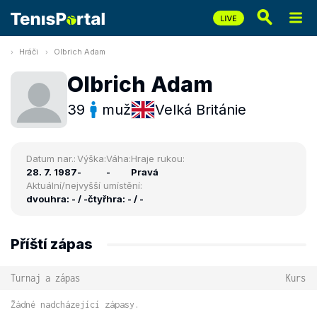
Hráči
Olbrich Adam
Olbrich Adam
39
muž
Velká Británie
Datum nar.:
Výška:
Váha:
Hraje rukou:
28. 7. 1987
-
-
Pravá
Aktuální/nejvyšší umístění:
dvouhra: - / -
čtyřhra: - / -
Příští zápas
Turnaj a zápas
Kurs
Žádné nadcházející zápasy.