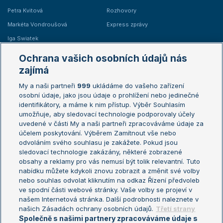
Petra Kvitová
Rozhovory
Markéta Vondroušová
Express zprávy
Iga Swiatek
Marie Bouzková
Ochrana vašich osobních údajů nás
Žebříčky
Kalendář turnajů
zajímá
My a naši partneři
999
ukládáme do vašeho zařízení
Žebříček ATP (muži)
Australian Open
osobní údaje, jako jsou údaje o prohlížení nebo jedinečné
Žebříček WTA (ženy)
French Open
identifikátory, a máme k nim přístup. Výběr Souhlasím
umožňuje, aby sledovací technologie podporovaly účely
Sázkařský žebříček
Wimbledon
uvedené v části My a naši partneři zpracováváme údaje za
US Open
účelem poskytování. Výběrem Zamítnout vše nebo
odvoláním svého souhlasu je zakážete. Pokud jsou
Turnaj mistrů
sledovací technologie zakázány, některé zobrazené
Turnaj mistryň
obsahy a reklamy pro vás nemusí být tolik relevantní. Tuto
Aktualní trendy
nabídku můžete kdykoli znovu zobrazit a změnit své volby
nebo souhlas odvolat kliknutím na odkaz Řízení předvoleb
ve spodní části webové stránky. Vaše volby se projeví v
Fotbalové přestupy
našem Internetová stránka. Další podrobnosti naleznete v
Livesport Daily
našich Zásadách ochrany osobních údajů.
Třetí strany
Společně s našimi partnery zpracováváme údaje s
LS Prague Open