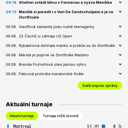
06:18
Shelton zvládl bitvu s Fonsecou a vyzve Menšíka
06:13
Menšík si poradil i s Van De Zandschulpem a je ve
čtvrtfinále
09.08.
Gauffová zastavila jízdu ruské teenagerky
09.08.
22 Čechů si zahraje US Open
09.08.
Rybakinová dohnala manko a probila se do čtvrtfinále
09.08.
Mérida je poprvé ve čtvrtfinále Masters
09.08.
Brenda Fruhvirtová slaví jasnou výhru
09.08.
Palicová prohrála maratonské finále
Další expres zprávy
Aktuální turnaje
Hlavní turnaje
Turnaje nižší úrovně
Montreal
$9.4M
8