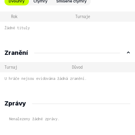
Dvouhry
Čtyřhry
Smíšené čtyřhry
Rok
Turnaje
Žádné tituly
Zranění
Turnaj
Důvod
U hráče nejsou evidována žádná zranění.
Zprávy
Nenalezeny žádné zprávy.