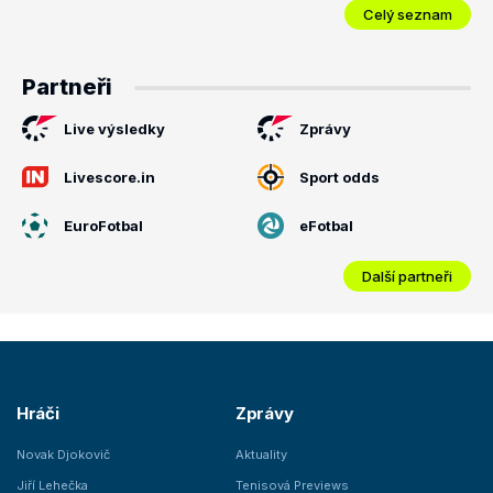
Celý seznam
Partneři
Live výsledky
Zprávy
Livescore.in
Sport odds
EuroFotbal
eFotbal
Další partneři
Hráči
Zprávy
Novak Djokovič
Aktuality
Jiří Lehečka
Tenisová Previews