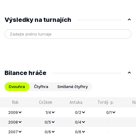
Výsledky na turnajích
Bilance hráče
Dvouhra
Čtyřhra
Smíšené čtyřhry
Rok
Celkem
Antuka
Tvrdý p.
H
2009
1/4
0/2
0/1
-
2008
0/5
0/4
-
2007
0/6
0/6