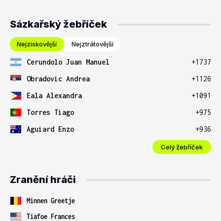
Sázkařský žebříček
Nejziskovější
Nejztrátovější
Cerundolo Juan Manuel
+1737
Obradovic Andrea
+1126
Eala Alexandra
+1091
Torres Tiago
+975
Aguiard Enzo
+936
Celý žebříček
Zranění hráči
Minnen Greetje
Tiafoe Frances