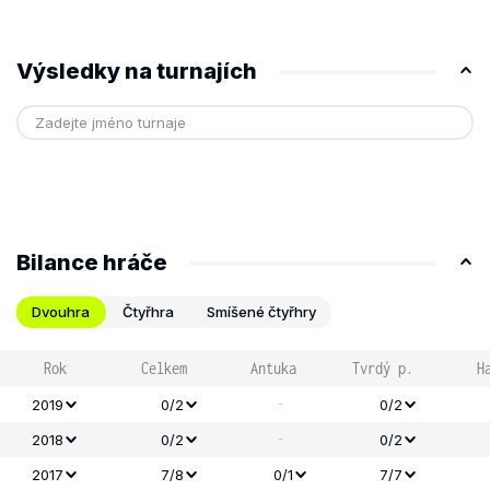
Výsledky na turnajích
Bilance hráče
Dvouhra
Čtyřhra
Smíšené čtyřhry
Rok
Celkem
Antuka
Tvrdý p.
H
-
2019
0/2
0/2
-
2018
0/2
0/2
2017
7/8
0/1
7/7