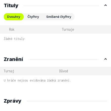
Tituly
Dvouhry
Čtyřhry
Smíšené čtyřhry
Rok
Turnaje
Žádné tituly
Zranění
Turnaj
Důvod
U hráče nejsou evidována žádná zranění.
Zprávy