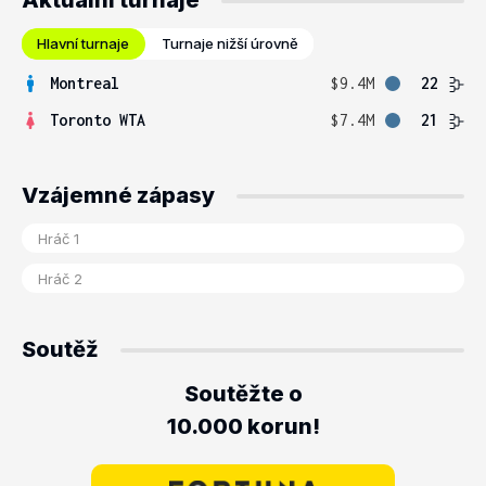
Aktuální turnaje
Hlavní turnaje
Turnaje nižší úrovně
Montreal
$9.4M
22
Toronto WTA
$7.4M
21
Vzájemné zápasy
Soutěž
Soutěžte o
10.000 korun!