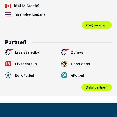
Diallo Gabriel
Tararudee Lanlana
Celý seznam
Partneři
Live výsledky
Zprávy
Livescore.in
Sport odds
EuroFotbal
eFotbal
Další partneři