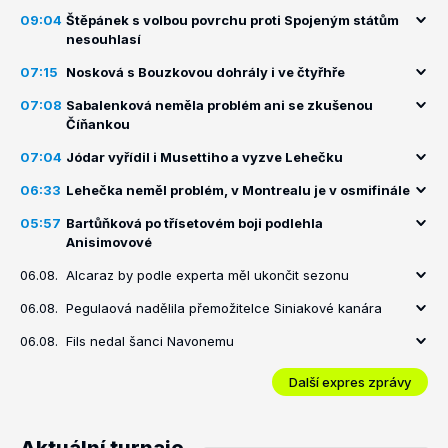
09:04
Štěpánek s volbou povrchu proti Spojeným státům
nesouhlasí
07:15
Nosková s Bouzkovou dohrály i ve čtyřhře
07:08
Sabalenková neměla problém ani se zkušenou
Číňankou
07:04
Jódar vyřídil i Musettiho a vyzve Lehečku
06:33
Lehečka neměl problém, v Montrealu je v osmifinále
05:57
Bartůňková po třísetovém boji podlehla
Anisimovové
06.08.
Alcaraz by podle experta měl ukončit sezonu
06.08.
Pegulaová nadělila přemožitelce Siniakové kanára
06.08.
Fils nedal šanci Navonemu
Další expres zprávy