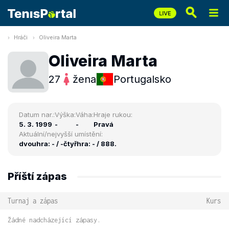
Hráči
Oliveira Marta
Oliveira Marta
27
žena
Portugalsko
Datum nar.:
Výška:
Váha:
Hraje rukou:
5. 3. 1999
-
-
Pravá
Aktuální/nejvyšší umístění:
dvouhra: - / -
čtyřhra: - / 888.
Příští zápas
Turnaj a zápas
Kurs
Žádné nadcházející zápasy.