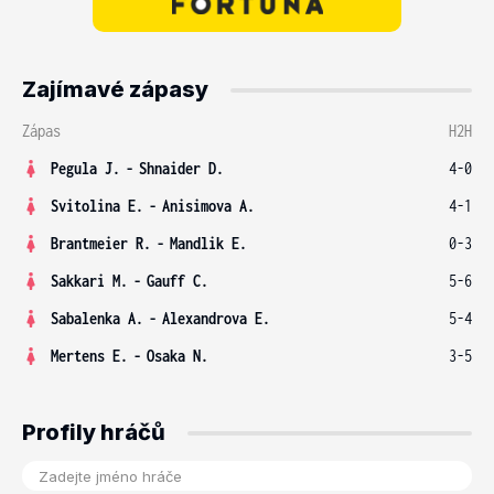
Zajímavé zápasy
Zápas
H2H
Pegula J.
-
Shnaider D.
4-0
Svitolina E.
-
Anisimova A.
4-1
Brantmeier R.
-
Mandlik E.
0-3
Sakkari M.
-
Gauff C.
5-6
Sabalenka A.
-
Alexandrova E.
5-4
Mertens E.
-
Osaka N.
3-5
Profily hráčů