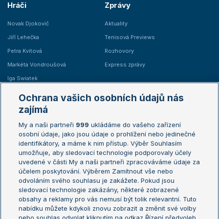
Hráči
Zprávy
Novak Djokovič
Aktuality
Jiří Lehečka
Tenisová Previews
Petra Kvitová
Rozhovory
Markéta Vondroušová
Express zprávy
Iga Swiatek
Marie Bouzková
Ochrana vašich osobních údajů nás
Žebříčky
Kalendář turnajů
zajímá
My a naši partneři
999
ukládáme do vašeho zařízení
Žebříček ATP (muži)
Australian Open
osobní údaje, jako jsou údaje o prohlížení nebo jedinečné
Žebříček WTA (ženy)
French Open
identifikátory, a máme k nim přístup. Výběr Souhlasím
umožňuje, aby sledovací technologie podporovaly účely
Sázkařský žebříček
Wimbledon
uvedené v části My a naši partneři zpracováváme údaje za
US Open
účelem poskytování. Výběrem Zamítnout vše nebo
odvoláním svého souhlasu je zakážete. Pokud jsou
Turnaj mistrů
sledovací technologie zakázány, některé zobrazené
Turnaj mistryň
obsahy a reklamy pro vás nemusí být tolik relevantní. Tuto
Aktualní trendy
nabídku můžete kdykoli znovu zobrazit a změnit své volby
nebo souhlas odvolat kliknutím na odkaz Řízení předvoleb