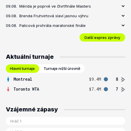
09.08.
Mérida je poprvé ve čtvrtfinále Masters
09.08.
Brenda Fruhvirtová slaví jasnou výhru
09.08.
Palicová prohrála maratonské finále
Další expres zprávy
Aktuální turnaje
Hlavní turnaje
Turnaje nižší úrovně
Montreal
$9.4M
8
Toronto WTA
$7.4M
7
Vzájemné zápasy