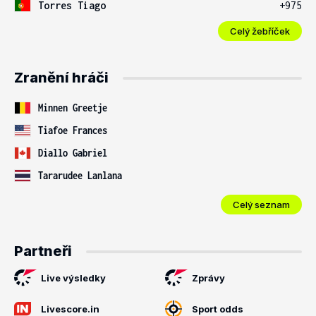
Torres Tiago
+975
Celý žebříček
Zranění hráči
Minnen Greetje
Tiafoe Frances
Diallo Gabriel
Tararudee Lanlana
Celý seznam
Partneři
Live výsledky
Zprávy
Livescore.in
Sport odds