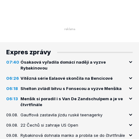
Expres zprávy
07:40
Ósakaová vyřadila domácí naději a vyzve
Rybakinovou
06:26
Vítězná série Ealaové skončila na Bencicové
06:18
Shelton zvládl bitvu s Fonsecou a vyzve Menšíka
06:13
Menšík si poradil i s Van De Zandschulpem a je ve
čtvrtfinále
09.08.
Gauffová zastavila jízdu ruské teenagerky
09.08.
22 Čechů si zahraje US Open
09.08.
Rybakinová dohnala manko a probila se do čtvrtfinále