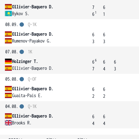
Ollivier-Baquero D.
7
6
1
Bykov S.
6
1
08.09.
Q-1K
Ollivier-Baquero D.
6
6
Rumenov-Payakov G.
3
3
07.08.
1K
6
Holzinger T.
6
6
6
Ollivier-Baquero D.
7
4
3
05.08.
Q-OF
Ollivier-Baquero D.
6
6
Guaita-Pais E.
2
2
04.08.
Q-1K
Ollivier-Baquero D.
6
6
Brooks R.
4
4