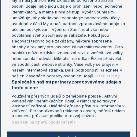
My a naši partneři
999
ukládáme do vašeho zařízení
Žebříček ATP (muži)
Australian Open
osobní údaje, jako jsou údaje o prohlížení nebo jedinečné
Žebříček WTA (ženy)
French Open
identifikátory, a máme k nim přístup. Výběr Souhlasím
umožňuje, aby sledovací technologie podporovaly účely
Sázkařský žebříček
Wimbledon
uvedené v části My a naši partneři zpracováváme údaje za
US Open
účelem poskytování. Výběrem Zamítnout vše nebo
odvoláním svého souhlasu je zakážete. Pokud jsou
Turnaj mistrů
sledovací technologie zakázány, některé zobrazené
Turnaj mistryň
obsahy a reklamy pro vás nemusí být tolik relevantní. Tuto
Aktualní trendy
nabídku můžete kdykoli znovu zobrazit a změnit své volby
nebo souhlas odvolat kliknutím na odkaz Řízení předvoleb
ve spodní části webové stránky. Vaše volby se projeví v
Fotbalové přestupy
našem Internetová stránka. Další podrobnosti naleznete v
Livesport Daily
našich Zásadách ochrany osobních údajů.
Třetí strany
Společně s našimi partnery zpracováváme údaje s
LS Prague Open
tímto cílem:
Používání přesných údajů o zeměpisné poloze . Aktivní
vyhledávání identifikačních údajů v rámci specifických
vlastností zařízení . Ukládání a/nebo přístup k informacím v
Podmínky užití
Nastavení soukromí
zařízení . Personalizovaná reklama a obsah, měření reklam
GDPR a žurnalistika
Reklama
a obsahu, průzkum publika a rozvoj služeb .
Informace o zpracování osobních
Kontakt
Seznam partnerů (dodavatelů)
údajů
Tiráž