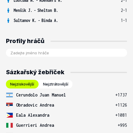
Lootsma N.
-
Koenders R.
2-1
Menšík J.
-
Shelton B.
2-1
Sultanov K.
-
Binda A.
1-1
Profily hráčů
Sázkařský žebříček
Nejziskovější
Nejztrátovější
Cerundolo Juan Manuel
+1737
Obradovic Andrea
+1126
Eala Alexandra
+1081
Guerrieri Andrea
+995