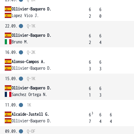
Ollivier-Baquero D.
6
6
Lopez Vico J.
2
0
22.09.
Q-1K
Ollivier-Baquero D.
6
6
Bruno M.
2
4
16.09.
Q-2K
Alonso-Campos A.
6
6
Ollivier-Baquero D.
3
3
15.09.
Q-1K
Ollivier-Baquero D.
6
6
Sanchez Ortega N.
1
3
11.09.
1K
3
Alcaide-Justell G.
6
6
6
Ollivier-Baquero D.
7
4
4
09.09.
Q-OF