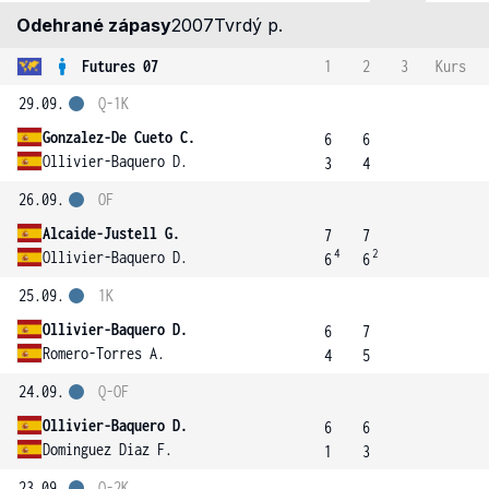
Odehrané zápasy
2007
Tvrdý p.
Futures 07
1
2
3
Kurs
29.09.
Q-1K
Gonzalez-De Cueto C.
6
6
Ollivier-Baquero D.
3
4
26.09.
OF
Alcaide-Justell G.
7
7
4
2
Ollivier-Baquero D.
6
6
25.09.
1K
Ollivier-Baquero D.
6
7
Romero-Torres A.
4
5
24.09.
Q-OF
Ollivier-Baquero D.
6
6
Dominguez Diaz F.
1
3
23.09.
Q-2K