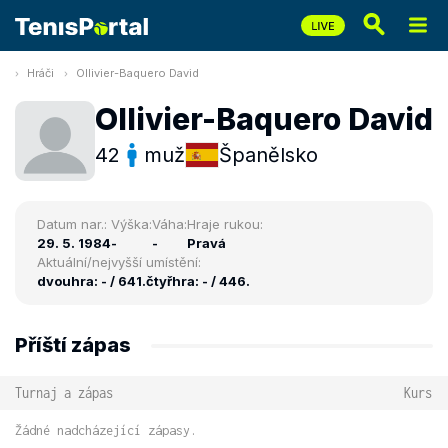
Hráči
Ollivier-Baquero David
Ollivier-Baquero David
42
muž
Španělsko
Datum nar.:
Výška:
Váha:
Hraje rukou:
29. 5. 1984
-
-
Pravá
Aktuální/nejvyšší umístění:
dvouhra: - / 641.
čtyřhra: - / 446.
Příští zápas
Turnaj a zápas
Kurs
Žádné nadcházející zápasy.