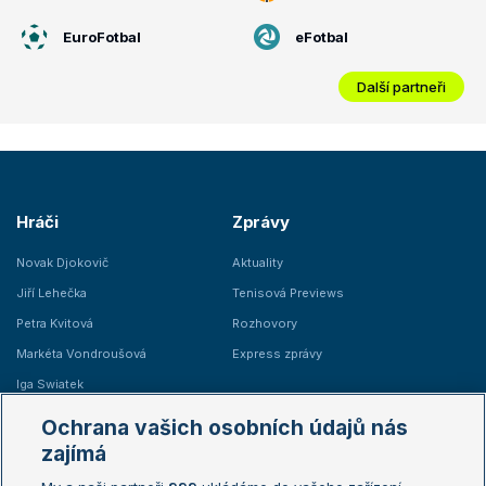
EuroFotbal
eFotbal
Další partneři
Hráči
Zprávy
Novak Djokovič
Aktuality
Jiří Lehečka
Tenisová Previews
Petra Kvitová
Rozhovory
Markéta Vondroušová
Express zprávy
Iga Swiatek
Marie Bouzková
Ochrana vašich osobních údajů nás
Žebříčky
Kalendář turnajů
zajímá