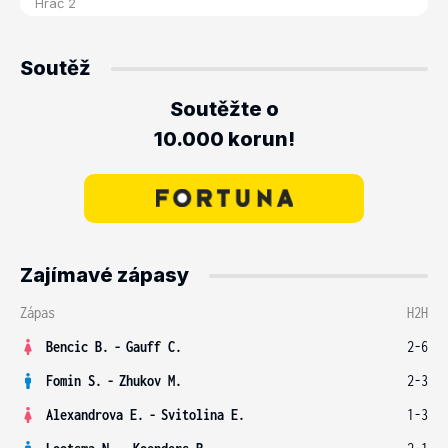
Soutěž
Soutěžte o
10.000 korun!
Zajímavé zápasy
Zápas
H2H
Bencic B.
-
Gauff C.
2-6
Fomin S.
-
Zhukov M.
2-3
Alexandrova E.
-
Svitolina E.
1-3