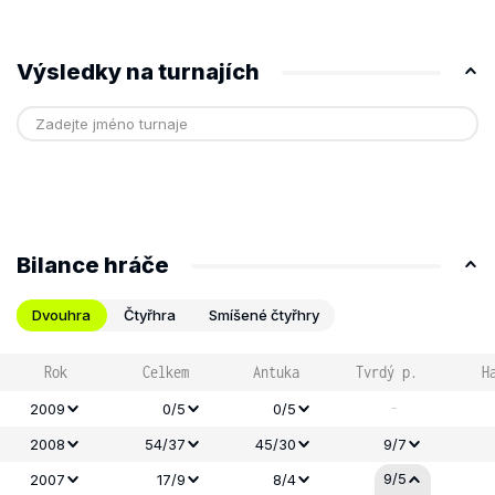
Výsledky na turnajích
Bilance hráče
Dvouhra
Čtyřhra
Smíšené čtyřhry
Rok
Celkem
Antuka
Tvrdý p.
H
-
2009
0/5
0/5
2008
54/37
45/30
9/7
9/5
2007
17/9
8/4