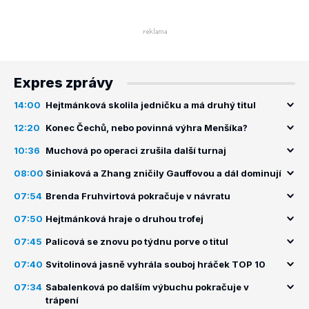
Expres zprávy
14:00
Hejtmánková skolila jedničku a má druhý titul
12:20
Konec Čechů, nebo povinná výhra Menšíka?
10:36
Muchová po operaci zrušila další turnaj
08:00
Siniaková a Zhang zničily Gauffovou a dál dominují
07:54
Brenda Fruhvirtová pokračuje v návratu
07:50
Hejtmánková hraje o druhou trofej
07:45
Palicová se znovu po týdnu porve o titul
07:40
Svitolinová jasně vyhrála souboj hráček TOP 10
07:34
Sabalenková po dalším výbuchu pokračuje v
trápení