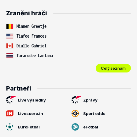
Zranění hráči
Minnen Greetje
Tiafoe Frances
Diallo Gabriel
Tararudee Lanlana
Celý seznam
Partneři
Live výsledky
Zprávy
Livescore.in
Sport odds
EuroFotbal
eFotbal