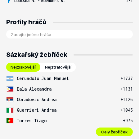
Lootsma N.
-
Koenders R.
2-1
Profily hráčů
Sázkařský žebříček
Nejziskovější
Nejztrátovější
Cerundolo Juan Manuel
+1737
Eala Alexandra
+1131
Obradovic Andrea
+1126
Guerrieri Andrea
+1045
Torres Tiago
+975
Celý žebříček