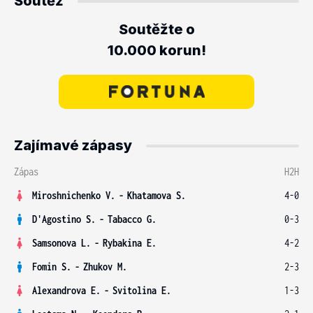
Soutěž
Soutěžte o
10.000 korun!
Zajímavé zápasy
Zápas
H2H
Miroshnichenko V.
-
Khatamova S.
4-0
D'Agostino S.
-
Tabacco G.
0-3
Samsonova L.
-
Rybakina E.
4-2
Fomin S.
-
Zhukov M.
2-3
Alexandrova E.
-
Svitolina E.
1-3