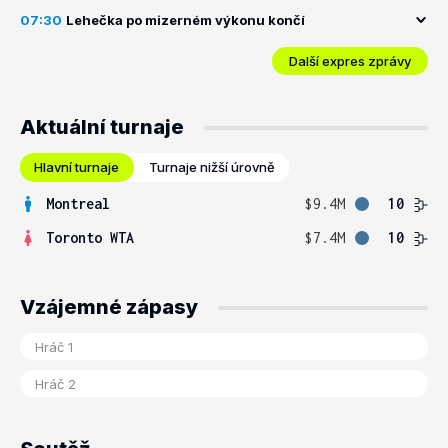
07:30
Lehečka po mizerném výkonu končí
Další expres zprávy
Aktuální turnaje
Hlavní turnaje
Turnaje nižší úrovně
Montreal
$9.4M
10
Toronto WTA
$7.4M
10
Vzájemné zápasy