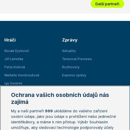
Další partneři
Hráči
Zprávy
Novak Djokovič
Aktuality
Jiří Lehečka
Tenisová Previews
Petra Kvitová
Rozhovory
Markéta Vondroušová
Express zprávy
Iga Swiatek
Marie Bouzková
Ochrana vašich osobních údajů nás
Žebříčky
Kalendář turnajů
zajímá
My a naši partneři
999
ukládáme do vašeho zařízení
Žebříček ATP (muži)
Australian Open
osobní údaje, jako jsou údaje o prohlížení nebo jedinečné
Žebříček WTA (ženy)
French Open
identifikátory, a máme k nim přístup. Výběr Souhlasím
umožňuje, aby sledovací technologie podporovaly účely
Sázkařský žebříček
Wimbledon