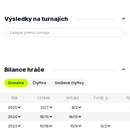
Výsledky na turnajích
Bilance hráče
Dvouhra
Čtyřhra
Smíšené čtyřhry
Rok
Celkem
Antuka
Tvrdý p.
H
-
2025
22/7
8/2
-
2024
18/15
18/15
2023
10/16
10/9
0/2