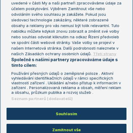
uvedené v části My a naši partneři zpracováváme údaje za
US Open
účelem poskytování. Výběrem Zamítnout vše nebo
odvoláním svého souhlasu je zakážete. Pokud jsou
Turnaj mistrů
sledovací technologie zakázány, některé zobrazené
Turnaj mistryň
obsahy a reklamy pro vás nemusí být tolik relevantní. Tuto
Aktualní trendy
nabídku můžete kdykoli znovu zobrazit a změnit své volby
nebo souhlas odvolat kliknutím na odkaz Řízení předvoleb
ve spodní části webové stránky. Vaše volby se projeví v
Fotbalové přestupy
našem Internetová stránka. Další podrobnosti naleznete v
Livesport Daily
našich Zásadách ochrany osobních údajů.
Třetí strany
Společně s našimi partnery zpracováváme údaje s
LS Prague Open
tímto cílem:
Používání přesných údajů o zeměpisné poloze . Aktivní
vyhledávání identifikačních údajů v rámci specifických
vlastností zařízení . Ukládání a/nebo přístup k informacím v
Podmínky užití
Nastavení soukromí
zařízení . Personalizovaná reklama a obsah, měření reklam
GDPR a žurnalistika
Reklama
a obsahu, průzkum publika a rozvoj služeb .
Informace o zpracování osobních
Kontakt
Seznam partnerů (dodavatelů)
údajů
Tiráž
Souhlasím
Copyright © 2008-2026 TenisPortal.cz. Využíváme zpravodajství ČTK.
Zamítnout vše