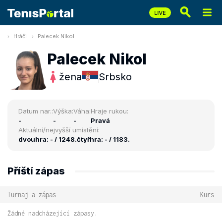
Hráči
Palecek Nikol
Palecek Nikol
žena
Srbsko
Datum nar.:
Výška:
Váha:
Hraje rukou:
-
-
-
Pravá
Aktuální/nejvyšší umístění:
dvouhra: - / 1248.
čtyřhra: - / 1183.
Příští zápas
Turnaj a zápas
Kurs
Žádné nadcházející zápasy.