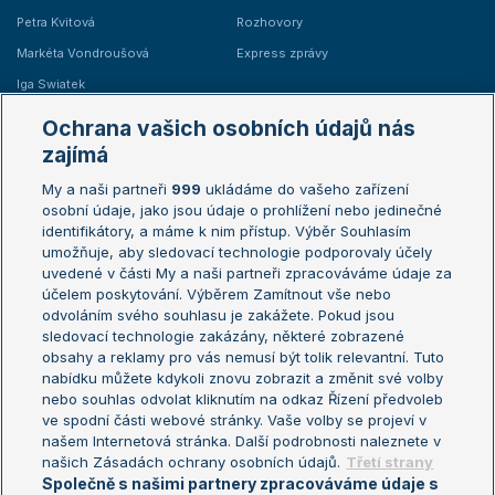
Petra Kvitová
Rozhovory
Markéta Vondroušová
Express zprávy
Iga Swiatek
Marie Bouzková
Ochrana vašich osobních údajů nás
Žebříčky
Kalendář turnajů
zajímá
My a naši partneři
999
ukládáme do vašeho zařízení
Žebříček ATP (muži)
Australian Open
osobní údaje, jako jsou údaje o prohlížení nebo jedinečné
Žebříček WTA (ženy)
French Open
identifikátory, a máme k nim přístup. Výběr Souhlasím
umožňuje, aby sledovací technologie podporovaly účely
Sázkařský žebříček
Wimbledon
uvedené v části My a naši partneři zpracováváme údaje za
US Open
účelem poskytování. Výběrem Zamítnout vše nebo
odvoláním svého souhlasu je zakážete. Pokud jsou
Turnaj mistrů
sledovací technologie zakázány, některé zobrazené
Turnaj mistryň
obsahy a reklamy pro vás nemusí být tolik relevantní. Tuto
Aktualní trendy
nabídku můžete kdykoli znovu zobrazit a změnit své volby
nebo souhlas odvolat kliknutím na odkaz Řízení předvoleb
ve spodní části webové stránky. Vaše volby se projeví v
Fotbalové přestupy
našem Internetová stránka. Další podrobnosti naleznete v
Livesport Daily
našich Zásadách ochrany osobních údajů.
Třetí strany
Společně s našimi partnery zpracováváme údaje s
LS Prague Open