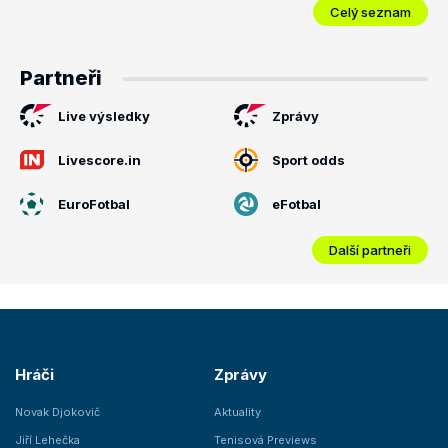
Celý seznam
Partneři
Live výsledky
Zprávy
Livescore.in
Sport odds
EuroFotbal
eFotbal
Další partneři
Hráči
Zprávy
Novak Djokovič
Aktuality
Jiří Lehečka
Tenisová Previews