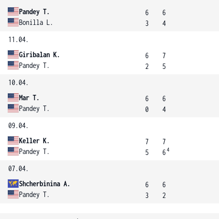
Pandey T.
6
6
Bonilla L.
3
4
11.04.
Giribalan K.
6
7
Pandey T.
2
5
10.04.
Mar T.
6
6
Pandey T.
0
4
09.04.
Keller K.
7
7
4
Pandey T.
5
6
07.04.
Shcherbinina A.
6
6
Pandey T.
3
2