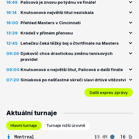
16:49
Palicová je znovu po týdnu ve finále!
16:14
Knutsonová největší titul nezískala
16:00
Přehled Masters v Cincinnati
13:29
Krádež v přímém přenosu
12:45
Lehečku čeká těžký boj o čtvrtfinále na Masters
09:26
Djokovič chce drastickou změnu tenisových
pravidel
09:00
Knutsonová o největší titul, Palicová o další finále
07:20
Siniaková po nešťastné skreči slaví drtivé vítězství
Další expres zprávy
Aktuální turnaje
Hlavní turnaje
Turnaje nižší úrovně
Montreal
$9.4M
16