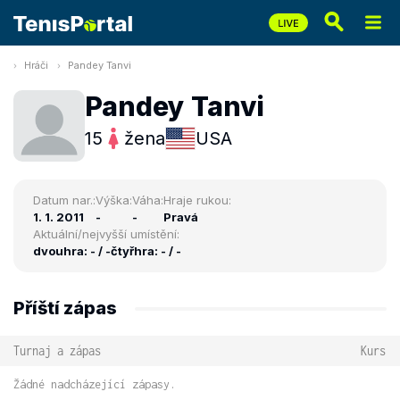
Hráči
Pandey Tanvi
Pandey Tanvi
15
žena
USA
Datum nar.:
Výška:
Váha:
Hraje rukou:
1. 1. 2011
-
-
Pravá
Aktuální/nejvyšší umístění:
dvouhra: - / -
čtyřhra: - / -
Příští zápas
Turnaj a zápas
Kurs
Žádné nadcházející zápasy.