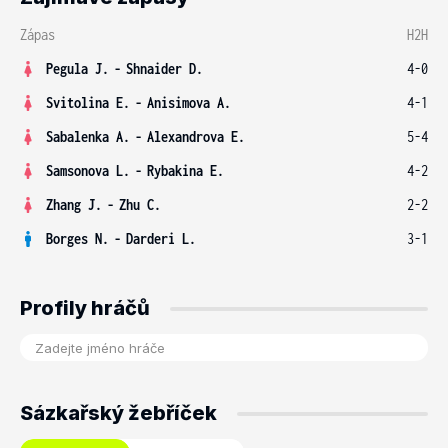
Zápas
H2H
Pegula J.
-
Shnaider D.
4-0
Svitolina E.
-
Anisimova A.
4-1
Sabalenka A.
-
Alexandrova E.
5-4
Samsonova L.
-
Rybakina E.
4-2
Zhang J.
-
Zhu C.
2-2
Borges N.
-
Darderi L.
3-1
Profily hráčů
Sázkařský žebříček