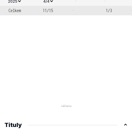
-
-
2025
4/4
Celkem
11/15
-
1/3
Tituly