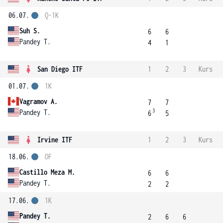
06.07.
Q-1K
Suh S.
6
6
Pandey T.
4
1
San Diego ITF
1
2
3
Kurs
01.07.
1K
Vagramov A.
7
7
3
Pandey T.
6
5
Irvine ITF
1
2
3
Kurs
18.06.
OF
Castillo Meza M.
6
6
Pandey T.
2
2
17.06.
1K
Pandey T.
2
6
6