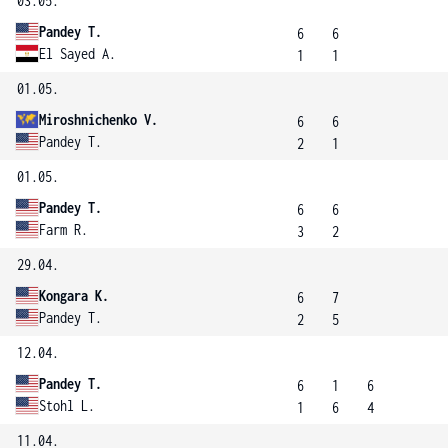
03.05.
Pandey T.
6
6
El Sayed A.
1
1
01.05.
Miroshnichenko V.
6
6
Pandey T.
2
1
01.05.
Pandey T.
6
6
Farm R.
3
2
29.04.
Kongara K.
6
7
Pandey T.
2
5
12.04.
Pandey T.
6
1
6
Stohl L.
1
6
4
11.04.