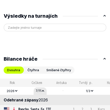
Výsledky na turnajích
Bilance hráče
Dvouhra
Čtyřhra
Smíšené čtyřhry
Rok
Celkem
Antuka
Tvrdý p.
H
-
7/11
2026
1/3
Odehrané zápasy
2026
Rancho Santa Fe ITF
1
2
3
Kurs