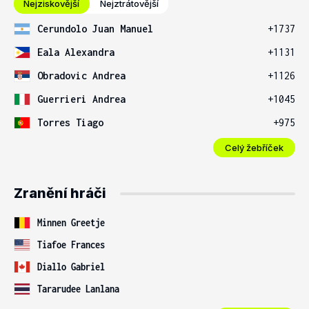
Nejziskovější
Nejztrátovější
Cerundolo Juan Manuel
+1737
Eala Alexandra
+1131
Obradovic Andrea
+1126
Guerrieri Andrea
+1045
Torres Tiago
+975
Celý žebříček
Zranění hráči
Minnen Greetje
Tiafoe Frances
Diallo Gabriel
Tararudee Lanlana