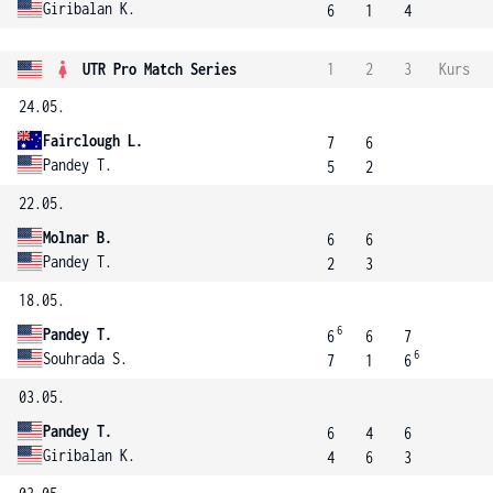
Giribalan K.
6
1
4
UTR Pro Match Series
1
2
3
Kurs
24.05.
Fairclough L.
7
6
Pandey T.
5
2
22.05.
Molnar B.
6
6
Pandey T.
2
3
18.05.
6
Pandey T.
6
6
7
6
Souhrada S.
7
1
6
03.05.
Pandey T.
6
4
6
Giribalan K.
4
6
3